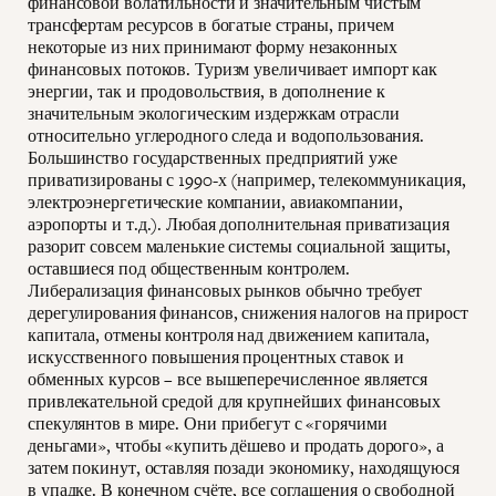
финансовой волатильности и значительным чистым
трансфертам ресурсов в богатые страны, причем
некоторые из них принимают форму незаконных
финансовых потоков. Туризм увеличивает импорт как
энергии, так и продовольствия, в дополнение к
значительным экологическим издержкам отрасли
относительно углеродного следа и водопользования.
Большинство государственных предприятий уже
приватизированы с 1990-х (например, телекоммуникация,
электроэнергетические компании, авиакомпании,
аэропорты и т.д.). Любая дополнительная приватизация
разорит совсем маленькие системы социальной защиты,
оставшиеся под общественным контролем.
Либерализация финансовых рынков обычно требует
дерегулирования финансов, снижения налогов на прирост
капитала, отмены контроля над движением капитала,
искусственного повышения процентных ставок и
обменных курсов – все вышеперечисленное является
привлекательной средой для крупнейших финансовых
спекулянтов в мире. Они прибегут с «горячими
деньгами», чтобы «купить дёшево и продать дорого», а
затем покинут, оставляя позади экономику, находящуюся
в упадке. В конечном счёте, все соглашения о свободной