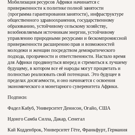
Мобилизация ресурсов Африки начинается с
приверженности к политике полной занятости
(программа гарантирования занятости), инфраструктуре
общественного здравоохранения, государственному
образованию, устойчивому сельскому хозяйству,
возобновляемым источникам энергии, устойчивому
управлению природными ресурсами и бескомпромиссной
приверженности расширению прав и возможностей
молодежи и женщин посредством демократического
подхода, прозрачности и ответственности. Настало время
для Африки продвинуться вперед и стремиться к лучшему
будущему, в котором все её народы могут процветать и
полностью реализовать свой потенциал. Это будущее в
пределах досягаемости, и оно начинается с освоения
экономического и монетарного суверенитета Африки.
Подпи
си:
Фадел Кабуб, Университет Денисон, Огайо, США
Ндонго Самба Силла, Дакар, Сенегал
Кай Кодденброк, Университет Гёте, Франкфурт, Германия