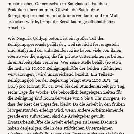
muslimischen Gemeinschaft in Bangladesch hat diese
Praktiken übernommen. Obwohl die Stadt ohne
Reinigungspersonal nicht funktionieren kann und im Müll
ersticken würde, bringt ihr Beruf kaum gesellschaftliches
Ansehen.
Wie Nagorik Uddyog betont, ist ein großer Teil des
Reinigungspersonals gefährdet, weil sie nicht fest angestellt
sind. Aufgrund der anhaltenden Krise haben viele von ihnen,
ebenso wie diejenigen, die für private Unternehmen arbeiten,
ihren Arbeitsplatz verloren. Wer seine Stelle behält (so etwa
die mehr als 10.000 Reinigungskräfte der beiden städtischen
Verwaltungen), wird unzureichend bezahlt. Ein Teilzeit-
Reinigungsjob bei der Regierung bringt etwa 1200 BDT (14
USD) pro Monat, für ca. zwei bis drei Stunden Arbeit pro Tag,
sechs Tage die Woche. Die behördlich festgelegten Zeiten für
die Reinigung sind normalerweise von 6 bis 8 Uhr morgens, so
dass der Rest des Tages frei bleibt. Da die Arbeit in den frühen
Morgenstunden erledigt wird, wenn andere Arbeitnehmende
gerade erst aufwachen, sind die Arbeitgeber gewillt,
Ersatzarbeitskräfte die Arbeit erledigen zu lassen.Dadurch
haben denjenigen, die in den städtischen Unternehmen
arbeiten, innerhalb ihrer sozialen Gruppe mehr soziale Macht.