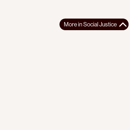
More in
Social Justice
More in
Social Justice
AFRICA
SOCIAL JUSTICE
2026-03-13
Reflections on seven years of organizing with the Mathare