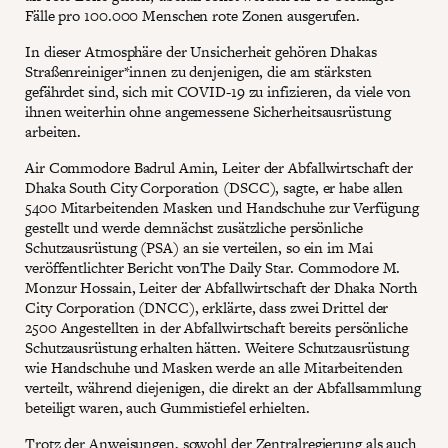
Fälle pro 100.000 Menschen rote Zonen ausgerufen.
In dieser Atmosphäre der Unsicherheit gehören Dhakas
Straßenreiniger*innen zu denjenigen, die am stärksten
gefährdet sind, sich mit COVID-19 zu infizieren, da viele von
ihnen weiterhin ohne angemessene Sicherheitsausrüstung
arbeiten.
Air Commodore Badrul Amin, Leiter der Abfallwirtschaft der
Dhaka South City Corporation (DSCC), sagte, er habe allen
5400 Mitarbeitenden Masken und Handschuhe zur Verfügung
gestellt und werde demnächst zusätzliche persönliche
Schutzausrüstung (PSA) an sie verteilen, so ein im Mai
veröffentlichter Bericht vonThe Daily Star. Commodore M.
Monzur Hossain, Leiter der Abfallwirtschaft der Dhaka North
City Corporation (DNCC), erklärte, dass zwei Drittel der
2500 Angestellten in der Abfallwirtschaft bereits persönliche
Schutzausrüstung erhalten hätten. Weitere Schutzausrüstung
wie Handschuhe und Masken werde an alle Mitarbeitenden
verteilt, während diejenigen, die direkt an der Abfallsammlung
beteiligt waren, auch Gummistiefel erhielten.
Trotz der Anweisungen, sowohl der Zentralregierung als auch