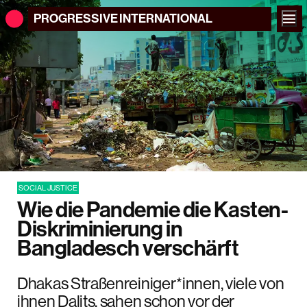
PROGRESSIVE
INTERNATIONAL
SOCIAL JUSTICE
Wie die Pandemie die Kasten-
Diskriminierung in
Bangladesch verschärft
Dhakas Straßenreiniger*innen, viele von
ihnen Dalits, sahen schon vor der