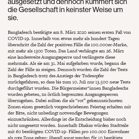
ausgesetzt und dennoch kümmert sich
die Gesellschaft in keinster Weise um
sie.
Bangladesch bestätigte am 8. März 2020 seinen ersten Fall von
COVID-19. Innerhalb von etwas mehr als hundert Tagen
überschritt die Zahl der positiven Fälle die 100.000er-Marke,
mit mehr als 1300 Toten. Das Land verhängte am 26. März
eine landesweite Ausgangssperre und verlängerte diese
mehrmals. Als sie am 31. Mai aufgehoben wurde, begann die
Zahl der Fälle zu steigen. Dennoch wurden die Zahl der Tests
in Bangladesch trotz des Anstiegs der Todesopfer
zurückgefahren, so dass bis zum 10. Juli nur 13.500 neue Tests
durchgeführt wurden. Die Bürgermeister*innen Bangladeschs
wurden gebeten, zu örtlich begrenzten Ausgangssperren
überzugehen. Dabei sollten die als “rot” gekennzeichneten
Zonen einen gesetzlich vorgeschriebenen Feiertag erhalten mit
der Bitte, nicht unbedingt notwendige Bewegungen
einzuschränken. Allerdings ist die Entscheidung bisher noch
nicht umgesetzt worden. Innerhalb Dhakas würden Stadtteile
mit 60 bestätigten COVID-19- Fällen pro 100.000 Einwohner
als rote Zone gelten; überall sonst werden für 10 bestätigte