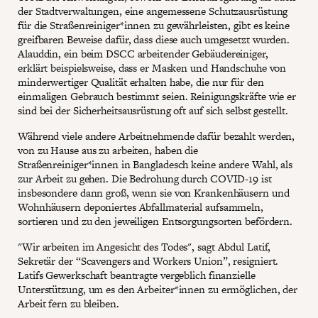
der Stadtverwaltungen, eine angemessene Schutzausrüstung
für die Straßenreiniger*innen zu gewährleisten, gibt es keine
greifbaren Beweise dafür, dass diese auch umgesetzt wurden.
Alauddin, ein beim DSCC arbeitender Gebäudereiniger,
erklärt beispielsweise, dass er Masken und Handschuhe von
minderwertiger Qualität erhalten habe, die nur für den
einmaligen Gebrauch bestimmt seien. Reinigungskräfte wie er
sind bei der Sicherheitsausrüstung oft auf sich selbst gestellt.
Während viele andere Arbeitnehmende dafür bezahlt werden,
von zu Hause aus zu arbeiten, haben die
Straßenreiniger*innen in Bangladesch keine andere Wahl, als
zur Arbeit zu gehen. Die Bedrohung durch COVID-19 ist
insbesondere dann groß, wenn sie von Krankenhäusern und
Wohnhäusern deponiertes Abfallmaterial aufsammeln,
sortieren und zu den jeweiligen Entsorgungsorten befördern.
"Wir arbeiten im Angesicht des Todes", sagt Abdul Latif,
Sekretär der “Scavengers and Workers Union”, resigniert.
Latifs Gewerkschaft beantragte vergeblich finanzielle
Unterstützung, um es den Arbeiter*innen zu ermöglichen, der
Arbeit fern zu bleiben.