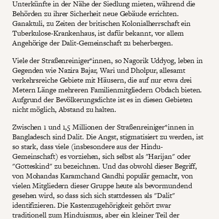
Unterkünfte in der Nähe der Siedlung mieten, während die
Behörden zu ihrer Sicherheit neue Gebäude errichten.
Ganaktuli, zu Zeiten der britischen Kolonialherrschaft ein
Tuberkulose-Krankenhaus, ist dafür bekannt, vor allem
Angehörige der Dalit-Gemeinschaft zu beherbergen.
Viele der Straßenreiniger*innen, so Nagorik Uddyog, leben in
Gegenden wie Nazira Bajar, Wari und Dholpur, allesamt
verkehrsreiche Gebiete mit Häusern, die auf nur etwa drei
Metern Länge mehreren Familienmitgliedern Obdach bieten.
Aufgrund der Bevölkerungsdichte ist es in diesen Gebieten
nicht möglich, Abstand zu halten.
Zwischen 1 und 1,5 Millionen der Straßenreiniger*innen in
Bangladesch sind Dalit. Die Angst, stigmatisiert zu werden, ist
so stark, dass viele (insbesondere aus der Hindu-
Gemeinschaft) es vorziehen, sich selbst als "Harijan" oder
"Gotteskind" zu bezeichnen. Und das obwohl dieser Begriff,
von Mohandas Karamchand Gandhi populär gemacht, von
vielen Mitgliedern dieser Gruppe heute als bevormundend
gesehen wird, so dass sich sich stattdessen als "Dalit"
identifizieren. Die Kastenzugehörigkeit gehört zwar
traditionell zum Hinduismus, aber ein kleiner Teil der