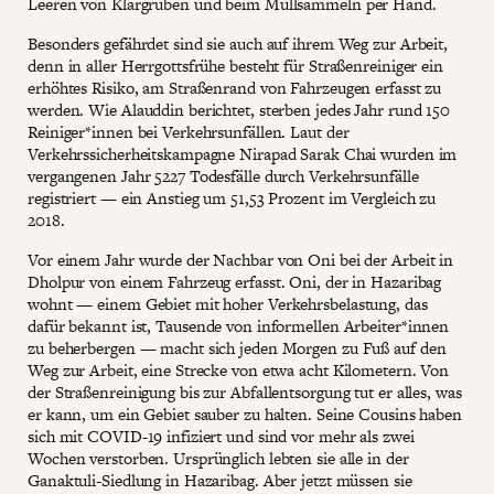
Leeren von Klärgruben und beim Müllsammeln per Hand.
Besonders gefährdet sind sie auch auf ihrem Weg zur Arbeit,
denn in aller Herrgottsfrühe besteht für Straßenreiniger ein
erhöhtes Risiko, am Straßenrand von Fahrzeugen erfasst zu
werden. Wie Alauddin berichtet, sterben jedes Jahr rund 150
Reiniger*innen bei Verkehrsunfällen. Laut der
Verkehrssicherheitskampagne Nirapad Sarak Chai wurden im
vergangenen Jahr 5227 Todesfälle durch Verkehrsunfälle
registriert — ein Anstieg um 51,53 Prozent im Vergleich zu
2018.
Vor einem Jahr wurde der Nachbar von Oni bei der Arbeit in
Dholpur von einem Fahrzeug erfasst. Oni, der in Hazaribag
wohnt — einem Gebiet mit hoher Verkehrsbelastung, das
dafür bekannt ist, Tausende von informellen Arbeiter*innen
zu beherbergen — macht sich jeden Morgen zu Fuß auf den
Weg zur Arbeit, eine Strecke von etwa acht Kilometern. Von
der Straßenreinigung bis zur Abfallentsorgung tut er alles, was
er kann, um ein Gebiet sauber zu halten. Seine Cousins haben
sich mit COVID-19 infiziert und sind vor mehr als zwei
Wochen verstorben. Ursprünglich lebten sie alle in der
Ganaktuli-Siedlung in Hazaribag. Aber jetzt müssen sie