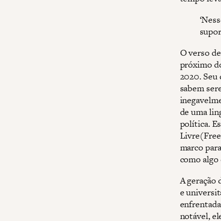
‘Ness
supor
O verso de
próximo do
2020. Seu 
sabem sere
inegavelme
de uma lin
política. 
Livre(Fre
marco para
como algo 
A geração 
e universi
enfrentada
notável, e