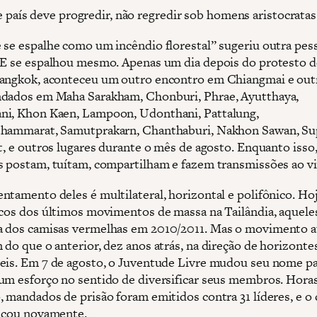
e país deve progredir, não regredir sob homens aristocratas
 se espalhe como um incêndio florestal” sugeriu outra pes
 E se espalhou mesmo. Apenas um dia depois do protesto d
angkok, aconteceu um outro encontro em Chiangmai e out
dados em Maha Sarakham, Chonburi, Phrae, Ayutthaya,
i, Khon Kaen, Lampoon, Udonthani, Pattalung,
thammarat, Samutprakarn, Chanthaburi, Nakhon Sawan, S
Et, e outros lugares durante o mês de agosto. Enquanto isso
s postam, tuítam, compartilham e fazem transmissões ao vi
ntamento deles é multilateral, horizontal e polifônico. Ho
acos dos últimos movimentos de massa na Tailândia, aquele
 dos camisas vermelhas em 2010/2011. Mas o movimento at
 do que o anterior, dez anos atrás, na direção de horizonte
eis. Em 7 de agosto, o Juventude Livre mudou seu nome p
um esforço no sentido de diversificar seus membros. Hora
, mandados de prisão foram emitidos contra 31 líderes, e o 
ficou novamente.