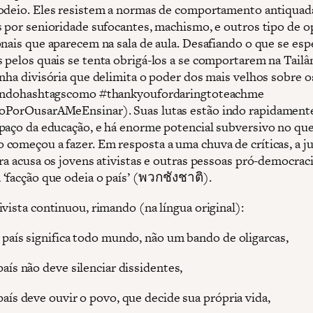
odeio. Eles resistem a normas de comportamento antiquada
s por senioridade sufocantes, machismo, e outros tipo de 
onais que aparecem na sala de aula. Desafiando o que se esp
 pelos quais se tenta obrigá-los a se comportarem na Tailân
inha divisória que delimita o poder dos mais velhos sobre o
iandohashtagscomo #thankyoufordaringtoteachme
PorOusarAMeEnsinar). Suas lutas estão indo rapidament
paço da educação, e há enorme potencial subversivo no que
começou a fazer. Em resposta a uma chuva de críticas, a j
ora acusa os jovens ativistas e outras pessoas pró-democrac
‘facção que odeia o país’ (พวกชังชาติ).
vista continuou, rimando (na língua original):
 país significa todo mundo, não um bando de oligarcas,
país não deve silenciar dissidentes,
país deve ouvir o povo, que decide sua própria vida,