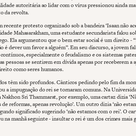
lidade autoritária ao lidar com o vírus pressionou ainda ma
o da revolta.
 recente protesto organizado sob a bandeira ‘Isaan não ace
idade Mahasarakham, uma estudante secundarista falou s
go. Ela argumentou que o bem estar social é um direito - 
ão é dever um favor a alguém”. Em seu discurso, a jovem fa
contínuos, especialmente o feudalismo e os sistemas pater
as pessoas se sentirem em dívida apenas por receberem a a
ireito como seres humanos.
dos têm sido profundos. Cânticos pedindo pelo fim da mon
 ou a impugnação do rei se tornaram comuns. Na Universid
 Nakhon Sri Thammarat, por exemplo, uma cartaz dizia ‘N
 de reformas, apenas revolução’. Um outro dizia ‘não esta
undo significado sugerindo ‘não estamos com o rei’. O car
u na manhã seguinte - insultar o rei é um dos crimes mais 