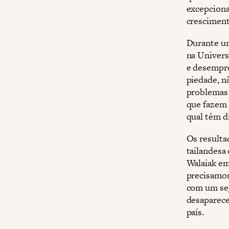
excepciona
cresciment
Durante um
na Univers
e desempre
piedade, n
problemas 
que fazem 
qual têm d
Os resulta
tailandesa
Walaiak em
precisamos
com um seg
desaparece
país.