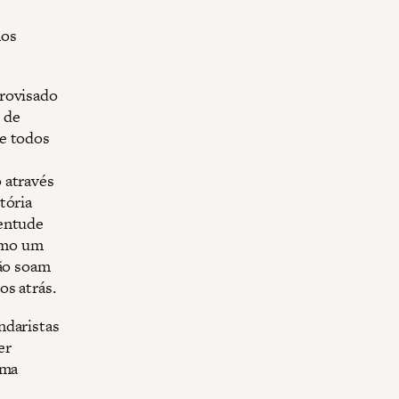
mos
provisado
 de
ue todos
 através
tória
ventude
omo um
não soam
os atrás.
ndaristas
er
rma