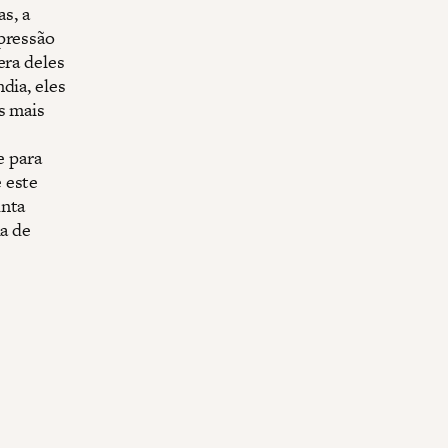
s, a
opressão
era deles
dia, eles
s mais
e para
 este
unta
ia de