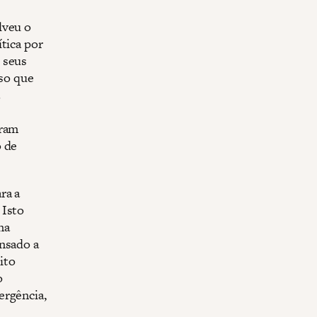
lveu o
tica por
 seus
sso que
aram
o de
ra a
 Isto
na
ensado a
ito
o
ergência,