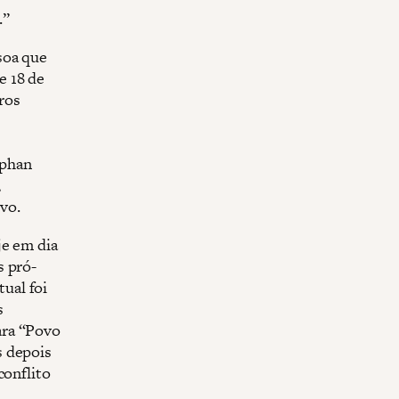
.”
soa que
e 18 de
ros
uphan
,
vo.
je em dia
s pró-
ual foi
s
ara “Povo
s depois
conflito