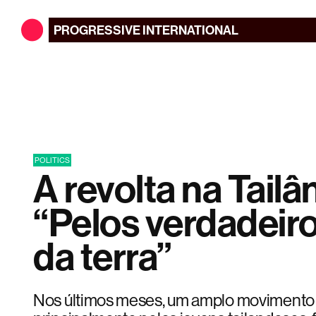
PROGRESSIVE
INTERNATIONAL
POLITICS
A revolta na Tailâ
“Pelos verdadeir
da terra”
Nos últimos meses, um amplo movimento po