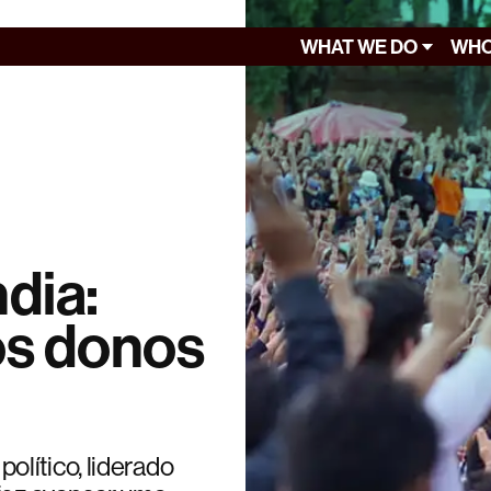
WHAT WE DO
WHO
ndia:
os donos
lítico, liderado