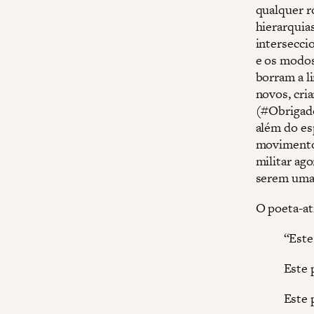
qualquer r
hierarquia
intersecci
e os modos
borram a l
novos, cr
(#Obrigado
além do es
movimento 
militar ag
serem uma 
O poeta-ati
“Este
Este 
Este 