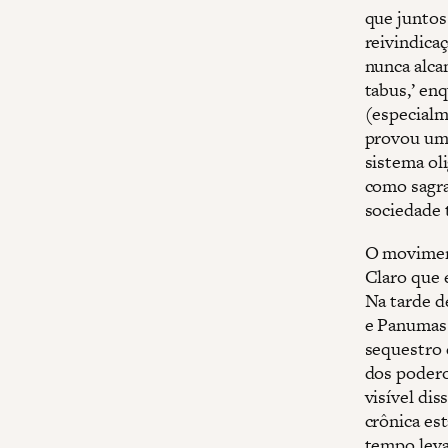
que juntos
reivindica
nunca alca
tabus,’ en
(especialm
provou uma
sistema ol
como sagra
sociedade 
O moviment
Claro que 
Na tarde d
e Panumas 
sequestro 
dos podero
visível di
crônica es
tempo leva