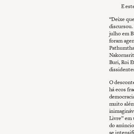
E est
“Deixe que
discursou.
julho em B
foram agen
Pathumthan
Nakornsri
Buri, Roi 
dissidente
O desconte
há ecos fr
democracia
muito além
inimagináv
Livre” em 
do anúncio
se intensi