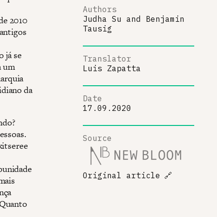
Authors
 de 2010
Judha Su
and
Benjamin
Tausig
 antigos
 já se
Translator
a um
Luis Zapatta
arquia
idiano da
Date
17.09.2020
ndo?
essoas.
Source
kitseree
mpunidade
Original article
🔗
 mais
nça
 ‘Quanto