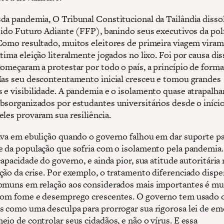
da pandemia, O Tribunal Constitucional da Tailândia disso
rtido Futuro Adiante (FFP), banindo seus executivos da polí
Como resultado, muitos eleitores de primeira viagem viram
tima eleição literalmente jogados no lixo. Foi por causa di
começaram a protestar por todo o país, a princípio de forma
Mas seu descontentamento inicial cresceu e tomou grandes
 e visibilidade. A pandemia e o isolamento quase atrapalh
bsorganizados por estudantes universitários desde o iníci
eles provaram sua resiliência.
ava em ebulição quando o governo falhou em dar suporte pa
e da população que sofria com o isolamento pela pandemia.
capacidade do governo, e ainda pior, sua atitude autoritária 
ção da crise. Por exemplo, o tratamento diferenciado disp
omuns em relação aos considerados mais importantes é mu
com fome e desemprego crescentes. O governo tem usado 
s como uma desculpa para prorrogar sua rigorosa lei de em
eio de controlar seus cidadãos, e não o vírus. E essa