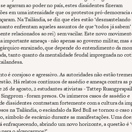
 se agarram ao poder no país, estes dissidentes fizeram
ções em uma intensidade que os protestos pró-democracia
nçaram. Na Tailândia, se diz que eles estão ‘desmantelando
quanto enfrentam aqueles assuntos de que ‘todos já sabem’
ente relacionados ao rei) sem vacilar. Este novo movimento
 importante ameaça - não apenas ao governo militar, mas 
igárquico enraizado, que depende do entendimento da mon
da, tanto quanto da mentalidade feudal impregnada no cot
tailandesa.
o é corajoso e agressivo. As autoridades não estão treme
estão. Há relatos contínuos de assédio e ameaça contra as p
e 26 de agosto, 2 estudantes ativistas - Tattep Ruangprapai
Singprom - foram presos. Os inúmeros casos de assédio e
de dissidentes contrastam fortemente com a cultura da i
sos na Tailândia, o escândalo da Red Bull se tornou o caso
sso, símbolo de escárnio durante as manifestações. Uma doe
tá enfraquecendo, abrindo um novo horizonte, a questão é
 para o alcançarmos?’