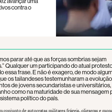
 fez avançar uma
ivos contra o
os parar até que as forças sombrias sejam
.” Qualquer um participando do atual protest
do essa frase. E não é exagero, de modo algum
que os tailandeses testemunharam a evolução
os de jovens secundaristas e universitários,
nho como na maturidade de sua mensagem 
 sistema político do país.
 conjunto de autocratas militares frágeis, oligarcas e mon