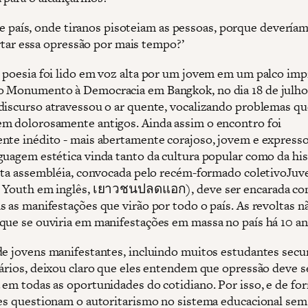
e país, onde tiranos pisoteiam as pessoas, porque devería
tar essa opressão por mais tempo?’
 poesia foi lido em voz alta por um jovem em um palco im
 Monumento à Democracia em Bangkok, no dia 18 de julho
discurso atravessou o ar quente, vocalizando problemas q
m dolorosamente antigos. Ainda assim o encontro foi
nte inédito - mais abertamente corajoso, jovem e expresso
guagem estética vinda tanto da cultura popular como da his
Esta assembléia, convocada pelo recém-formado coletivoJu
e Youth em inglês, เยาวชนปลดแอก), deve ser encarada c
s as manifestações que virão por todo o país. As revoltas 
que se ouviria em manifestações em massa no país há 10 an
de jovens manifestantes, incluindo muitos estudantes secu
tários, deixou claro que eles entendem que opressão deve s
 em todas as oportunidades do cotidiano. Por isso, e de fo
les questionam o autoritarismo no sistema educacional sem