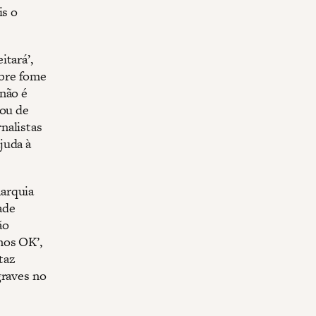
is o
itará’,
obre fome
“não é
lou de
nalistas
juda à
arquia
ade
ão
mos OK’,
taz
graves no