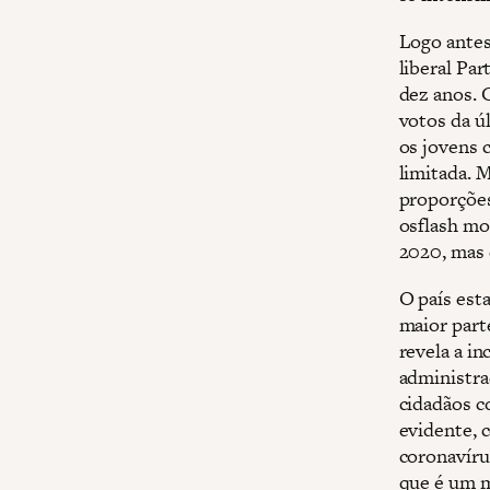
Logo antes
liberal Pa
dez anos. 
votos da úl
os jovens 
limitada. 
proporções
osflash mo
2020, mas 
O país est
maior part
revela a in
administra
cidadãos c
evidente, 
coronavíru
que é um m