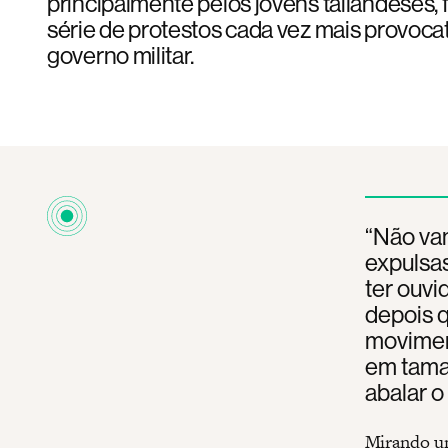
principalmente pelos jovens tailandeses,
série de protestos cada vez mais provocat
governo militar.
“Não vam
expulsas
ter ouvi
depois 
moviment
em tama
abalar o
Mirando um