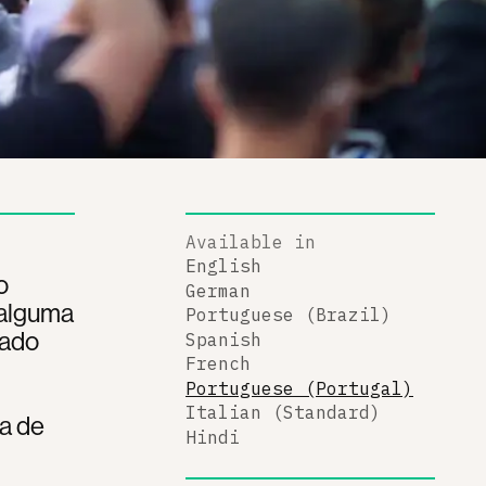
Available in
English
o
German
 alguma
Portuguese (Brazil)
hado
Spanish
French
Portuguese (Portugal)
Italian (Standard)
a de
Hindi