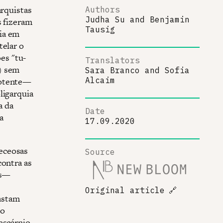
arquistas
Authors
Judha Su
and
Benjamin
s fizeram
Tausig
ia em
telar o
es "tu-
Translators
) sem
Sara Branco
and
Sofia
potente—
Alcaim
ligarquia
a da
Date
a
17.09.2020
eceosas
Source
contra as
is—
s
Original article
🔗
astam
 o
escárnio