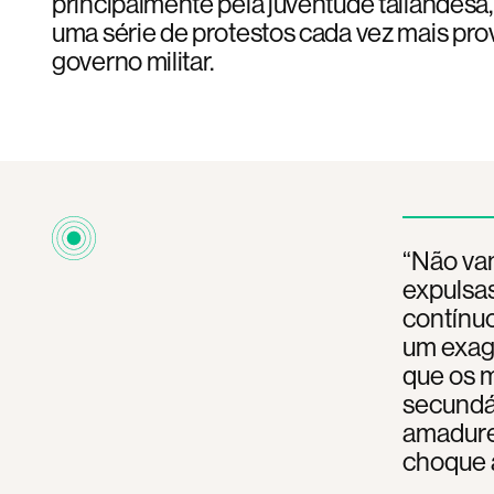
principalmente pela juventude tailandes
uma série de protestos cada vez mais pr
governo militar.
“Não vam
expulsas
contínuo
um exag
que os 
secundár
amadure
choque a