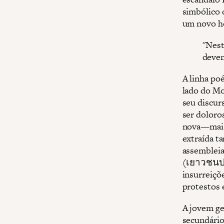
simbólico 
um novo ho
"Nest
devem
A linha po
lado do Mo
seu discur
ser doloro
nova—mais 
extraída ta
assembleia
(เยาวชนปล
insurreiçõ
protestos 
A jovem ge
secundário