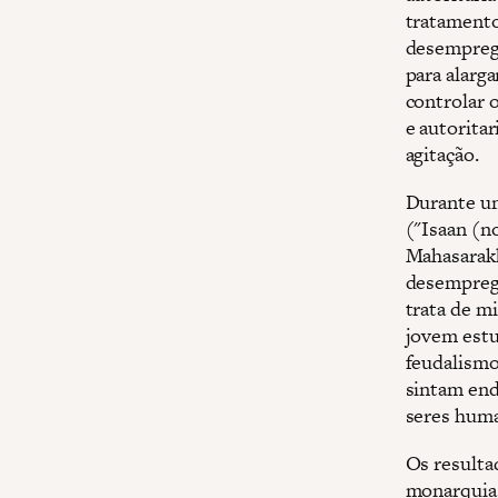
tratamento
desemprego
para alarg
controlar o
e autorita
agitação.
Durante um
("Isaan (no
Mahasarakh
desemprego
trata de mi
jovem estu
feudalismo
sintam end
seres hum
Os resulta
monarquia 