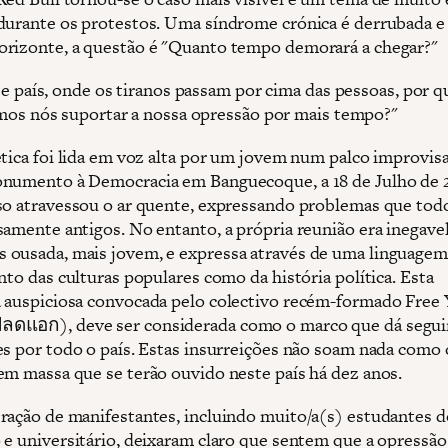
durante os protestos. Uma síndrome crónica é derrubada e
rizonte, a questão é "Quanto tempo demorará a chegar?"
e país, onde os tiranos passam por cima das pessoas, por q
os nós suportar a nossa opressão por mais tempo?"
ética foi lida em voz alta por um jovem num palco improvis
numento à Democracia em Banguecoque, a 18 de Julho de 
so atravessou o ar quente, expressando problemas que to
samente antigos. No entanto, a própria reunião era inegav
ousada, mais jovem, e expressa através de uma linguagem 
nto das culturas populares como da história política. Esta
 auspiciosa convocada pelo colectivo recém-formado Free
ดแอก), deve ser considerada como o marco que dá segu
es por todo o país. Estas insurreições não soam nada como 
em massa que se terão ouvido neste país há dez anos.
ração de manifestantes, incluindo muito/a(s) estudantes d
 e universitário, deixaram claro que sentem que a opressão