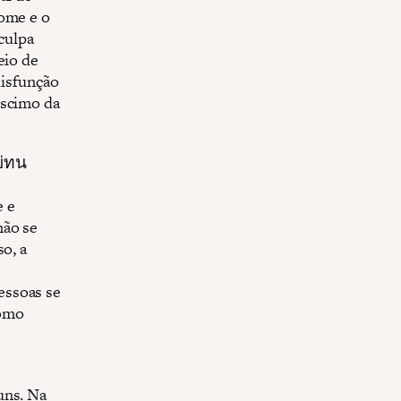
fome e o
culpa
eio de
disfunção
éscimo da
บ่ทน
e e
não se
o, a
essoas se
como
uns. Na