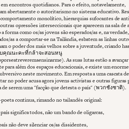
 em encontros quotidianos. Para o efeito, notavelamente,
am abertamente o autoritarismo no sistema educativo. Res
comportamento monolítico, hierarquias sufocantes de ant
 outras opressões interseccionais que aparecem na sala de a
 a forma como os/as jovens são esperados/as e, na verdade
ados/as a comportar-se na Tailândia, esbatem as linhas outr
am o poder dos mais velhos sobre a juventude, criando ha
บคุณนะคะที่กล้าจะสอนหนู
porseatreveremaensinarme). As suas lutas estão a avançar
e para além dos espaços educacionais, e existe um enorme
subversivo neste movimento. Em resposta a uma cascata de 
itar no poder acusa agora jovens activistas e outras figuras 
 de serem uma "facção que detesta o país" (พวกชังชาติ).
-poeta continua, rimando no tailandês original:
 país significa todos, não um bando de oligarcas,
país não deve silenciar os/as dissidentes,