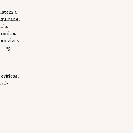
istem a
iguidade,
ula.
, muitas
ora vivas
shtags
críticas,
pró-