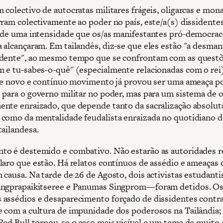
 colectivo de autocratas militares frágeis, oligarcas e mon
rram colectivamente ao poder no país, este/a(s) dissidente
 de uma intensidade que os/as manifestantes pró-democrac
 alcançaram. Em tailandês, diz-se que eles estão "a desman
dente", ao mesmo tempo que se confrontam com as questõ
 e tu-sabes-o-quê" (especialmente relacionadas com o rei
ste novo e contínuo movimento já provou ser uma ameaça 
 para o governo militar no poder, mas para um sistema de o
nte enraizado, que depende tanto da sacralização absolut
como da mentalidade feudalista enraizada no quotidiano d
tailandesa.
o é destemido e combativo. Não estarão as autoridades r
laro que estão. Há relatos contínuos de assédio e ameaças 
 causa. Na tarde de 26 de Agosto, dois activistas estudant
angprapaikitseree e Panumas Singprom—foram detidos. O
assédios e desaparecimento forçado de dissidentes contr
 com a cultura de impunidade dos poderosos na Tailândia;
Red Bull tornou-se o caso mais visível e um tema de muito 