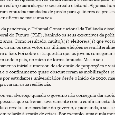
m esforço para alargar o seu círculo eleitoral. Algumas hor
oram emitidos mandados de prisão para 31 líderes de protest
ntensificou-se mais uma vez.
 da pandemia, o Tribunal Constitucional da Tailândia disso
beral do Futuro (PLF), banindo os seus executivos da polít
z anos. Como resultado, muito/a(s) eleitore/a(s) que vota
ez viram os seus votos nas últimas eleições serem literalm
ara o lixo. Foi sobre esta questão que os jovens começaram 
m todo o país, no início de forma limitada. Mas o seu
amento inicial aumentou desde então de proporções e visi
 e o confinamento quase obscureceram as mobilizações r
s por estudantes universitários desde o início de 2020, ma
provaram a sua resiliência.
rou em alvoroço quando o governo não conseguiu dar apoio
 pessoas que sofreram severamente com o confinamento d
sto revela a incapacidade do governo, e pior ainda, a sua a
a em relação à gestão de crises. Por exemplo, uma dupla mor