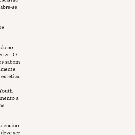
 abre-se
ue
ado ao
2020. O
dos sabem
elmente
estética
 Youth
imento a
os
o ensino
 deve ser