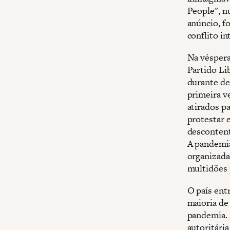
People", nu
anúncio, f
conflito i
Na véspera
Partido Li
durante de
primeira v
atirados p
protestar e
descontent
A pandemia
organizada
multidões 
O país ent
maioria de
pandemia. I
autoritári