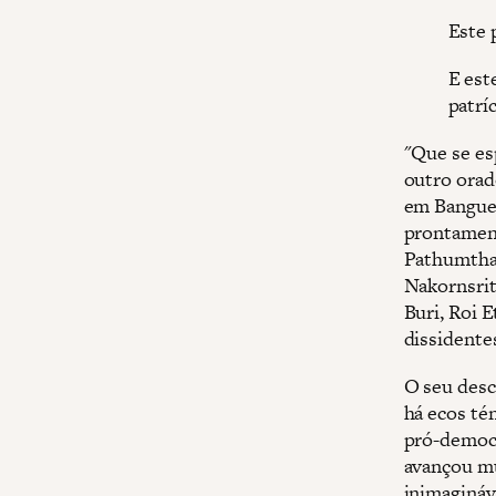
Este 
E est
patríc
"Que se es
outro orad
em Banguec
prontamen
Pathumthan
Nakornsri
Buri, Roi E
dissidente
O seu desc
há ecos té
pró-democr
avançou mu
inimagináv