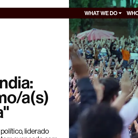
WHAT WE DO
WHO
ndia:
imo/a(s)
a"
lítico, liderado