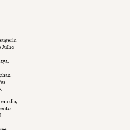
 sugeriu
e Julho
aya,
uphan
/as
.
 em dia,
mento
l
s
ree