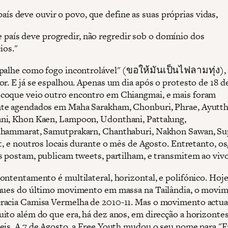
país deve ouvir o povo, que define as suas próprias vidas,
e país deve progredir, não regredir sob o domínio dos
ios."
palhe como fogo incontrolável" (ขอให้มันเป็นไฟลามทุ่ง),
or. E já se espalhou. Apenas um dia após o protesto de 18 d
oque veio outro encontro em Chiangmai, e mais foram
te agendados em Maha Sarakham, Chonburi, Phrae, Ayutth
i, Khon Kaen, Lampoon, Udonthani, Pattalung,
thammarat, Samutprakarn, Chanthaburi, Nakhon Sawan, S
t, e noutros locais durante o mês de Agosto. Entretanto, os
s postam, publicam tweets, partilham, e transmitem ao vivo
ontentamento é multilateral, horizontal, e polifónico. Hoje
nues do último movimento em massa na Tailândia, o movi
acia Camisa Vermelha de 2010-11. Mas o movimento actua
ito além do que era, há dez anos, em direcção a horizonte
eis. A 7 de Agosto, a Free Youth mudou o seu nome para "F