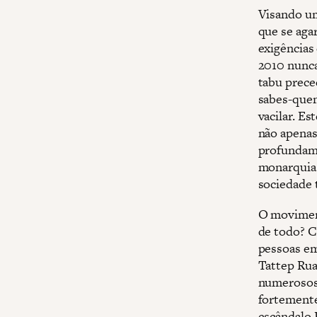
Visando um
que se aga
exigências
2010 nunca
tabu prece
sabes-quem
vacilar. E
não apenas
profundame
monarquia 
sociedade 
O moviment
de todo? C
pessoas em
Tattep Ru
numerosos 
fortemente
escândalo 