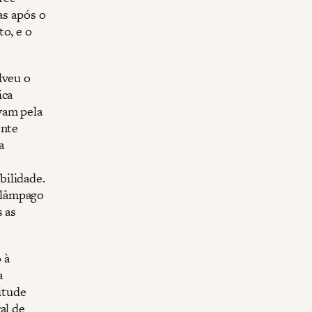
as após o
o, e o
lveu o
ica
vam pela
ente
a
bilidade.
elâmpago
s as
 à
a
titude
al de