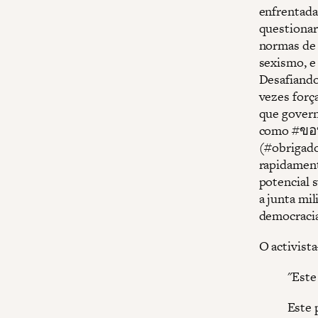
enfrentada
questionar
normas de 
sexismo, e
Desafiando
vezes forç
que govern
como #ขอ
(#obrigado
rapidament
potencial 
a junta mil
democracia
O activista
"Este
Este 