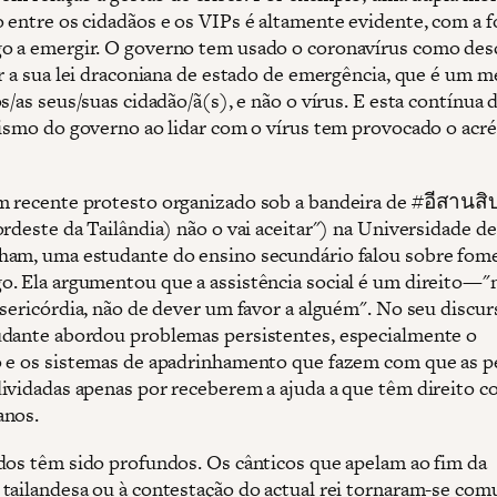
 entre os cidadãos e os VIPs é altamente evidente, com a 
 a emergir. O governo tem usado o coronavírus como des
ar a sua lei draconiana de estado de emergência, que é um m
s/as seus/suas cidadão/ã(s), e não o vírus. E esta contínua 
rismo do governo ao lidar com o vírus tem provocado o acr
 recente protesto organizado sob a bandeira de #อีสานสิ
rdeste da Tailândia) não o vai aceitar") na Universidade de
am, uma estudante do ensino secundário falou sobre fom
. Ela argumentou que a assistência social é um direito—"
sericórdia, não de dever um favor a alguém". No seu discurs
dante abordou problemas persistentes, especialmente o
 e os sistemas de apadrinhamento que fazem com que as p
ividadas apenas por receberem a ajuda a que têm direito 
anos.
dos têm sido profundos. Os cânticos que apelam ao fim da
tailandesa ou à contestação do actual rei tornaram-se com