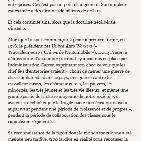
entreprises. Ce n'est pas un petit changement. Son ampleur
est estimée à des dizaines de billions de dollars.
Et cela continue ainsi alors que la doctrine néolibérale
s'installe.
Alors que l'assaut commençait à peine à prendre forme, en
1978, le président des
United Auto Workers
(«
Travailleur·euse·s Uni·e·s de l'Automobile »), Doug Fraser, a
démissionné d'un comité patronal-syndical mis en place par
l'administration Carter, exprimant son choc de voir que les
chef·fe·s d'entreprise avaient « choisi de mener une guerre de
classe unilatérale dans ce pays, une guerre contre les
travailleur·euse·s, les chômeur·euse·s, les pauvres, les
minorités, les très jeunes et les très vie·illes·ux, et même une
grande partie de la classe moyenne de notre société », et
avaient « déchiré et jeté le fragile pacte non écrit qui existait
auparavant pendant une période de croissance et de progrès »,
pendant la période de collaboration des classes sous le
capitalisme régimenté.
Sa reconnaissance de la façon dont le monde fonctionne a été
quelque peu tardive, trop tardive en réalité pour repousser la