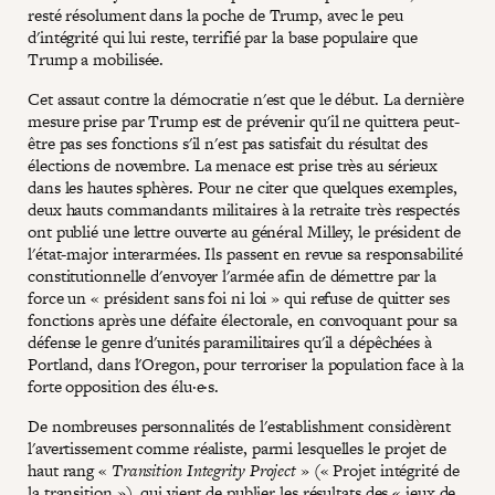
resté résolument dans la poche de Trump, avec le peu
d'intégrité qui lui reste, terrifié par la base populaire que
Trump a mobilisée.
Cet assaut contre la démocratie n'est que le début. La dernière
mesure prise par Trump est de prévenir qu'il ne quittera peut-
être pas ses fonctions s'il n'est pas satisfait du résultat des
élections de novembre. La menace est prise très au sérieux
dans les hautes sphères. Pour ne citer que quelques exemples,
deux hauts commandants militaires à la retraite très respectés
ont publié une lettre ouverte au général Milley, le président de
l'état-major interarmées. Ils passent en revue sa responsabilité
constitutionnelle d'envoyer l'armée afin de démettre par la
force un « président sans foi ni loi » qui refuse de quitter ses
fonctions après une défaite électorale, en convoquant pour sa
défense le genre d'unités paramilitaires qu'il a dépêchées à
Portland, dans l'Oregon, pour terroriser la population face à la
forte opposition des élu·e·s.
De nombreuses personnalités de l'establishment considèrent
l'avertissement comme réaliste, parmi lesquelles le projet de
haut rang «
Transition Integrity Project
» (« Projet intégrité de
la transition »), qui vient de publier les résultats des « jeux de