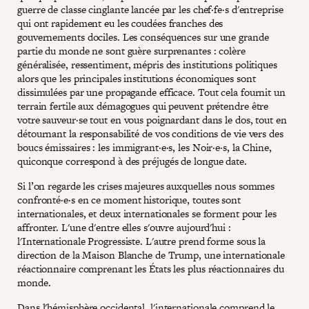
guerre de classe cinglante lancée par les chef·fe·s d'entreprise
qui ont rapidement eu les coudées franches des
gouvernements dociles. Les conséquences sur une grande
partie du monde ne sont guère surprenantes : colère
généralisée, ressentiment, mépris des institutions politiques
alors que les principales institutions économiques sont
dissimulées par une propagande efficace. Tout cela fournit un
terrain fertile aux démagogues qui peuvent prétendre être
votre sauveur·se tout en vous poignardant dans le dos, tout en
détournant la responsabilité de vos conditions de vie vers des
boucs émissaires : les immigrant·e·s, les Noir·e·s, la Chine,
quiconque correspond à des préjugés de longue date.
Si l’on regarde les crises majeures auxquelles nous sommes
confronté·e·s en ce moment historique, toutes sont
internationales, et deux internationales se forment pour les
affronter. L'une d'entre elles s'ouvre aujourd'hui :
l'Internationale Progressiste. L'autre prend forme sous la
direction de la Maison Blanche de Trump, une internationale
réactionnaire comprenant les États les plus réactionnaires du
monde.
Dans l'hémisphère occidental, l'internationale comprend le