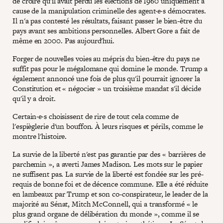
de croire qu'il avait perdu les élections de 1960 uniquement à
cause de la manipulation criminelle des agent·e·s démocrates.
Il n'a pas contesté les résultats, faisant passer le bien-être du
pays avant ses ambitions personnelles. Albert Gore a fait de
même en 2000. Pas aujourd'hui.
Forger de nouvelles voies au mépris du bien-être du pays ne
suffit pas pour le mégalomane qui domine le monde. Trump a
également annoncé une fois de plus qu'il pourrait ignorer la
Constitution et « négocier » un troisième mandat s'il décide
qu'il y a droit.
Certain·e·s choisissent de rire de tout cela comme de
l'espièglerie d'un bouffon. À leurs risques et périls, comme le
montre l'histoire.
La survie de la liberté n'est pas garantie par des « barrières de
parchemin », a averti James Madison. Les mots sur le papier
ne suffisent pas. La survie de la liberté est fondée sur les pré-
requis de bonne foi et de décence commune. Elle a été réduite
en lambeaux par Trump et son co-conspirateur, le leader de la
majorité au Sénat, Mitch McConnell, qui a transformé « le
plus grand organe de délibération du monde », comme il se