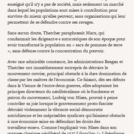
enseigné qu'il n'y a pas de société, mais seulement un marché
dans lequel les populations sont mises à contribution pour
survivre du mieux qu'elles peuvent, sans organisations qui leur
permettent de se défendre contre ses ravages.
Sans aucun doute, Thatcher paraphrasait Marx, qui
condamnait les dirigeant·e·s autocratiques de son époque pour
avoir transformé la population en « sacs de pommes de terre
», sans défense contre la concentration du pouvoir.
Avec une admirable constance, les administrations Reagan et
Thatcher ont immédiatement entrepris de détruire le
mouvement ouvrier, principal obstacle à la dure domination de
classe par les maîtres de l'économie. Ce faisant, dès ses débuts
dans la Vienne de l'entre-deux-guerres, elles adoptaient les
principes directeurs du néolibéralisme où le fondateur et
patron du mouvement, Ludwig von Mises, pouvait à peine
contrôler sa joie lorsque le gouvernement proto-fasciste
détruisit violemment la vibrante social-démocratie
autrichienne et les méprisables syndicats qui faisaient obstacle
à une économie saine en défendant les droits des
travailleur·euse·s. Comme l'expliquait von Mises dans son
ouvrage classique néolibéral de 1927
Liberalism
(« Libéralisme