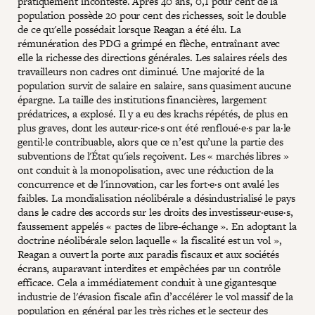
pratiquement incontesté. Après 40 ans, 0,1 pour cent de la
population possède 20 pour cent des richesses, soit le double
de ce qu'elle possédait lorsque Reagan a été élu. La
rémunération des PDG a grimpé en flèche, entraînant avec
elle la richesse des directions générales. Les salaires réels des
travailleurs non cadres ont diminué. Une majorité de la
population survit de salaire en salaire, sans quasiment aucune
épargne. La taille des institutions financières, largement
prédatrices, a explosé. Il y a eu des krachs répétés, de plus en
plus graves, dont les auteur·rice·s ont été renfloué·e·s par la·le
gentil·le contribuable, alors que ce n’est qu’une la partie des
subventions de l'État qu'iels reçoivent. Les « marchés libres »
ont conduit à la monopolisation, avec une réduction de la
concurrence et de l'innovation, car les fort·e·s ont avalé les
faibles. La mondialisation néolibérale a désindustrialisé le pays
dans le cadre des accords sur les droits des investisseur·euse·s,
faussement appelés « pactes de libre-échange ». En adoptant la
doctrine néolibérale selon laquelle « la fiscalité est un vol »,
Reagan a ouvert la porte aux paradis fiscaux et aux sociétés
écrans, auparavant interdites et empêchées par un contrôle
efficace. Cela a immédiatement conduit à une gigantesque
industrie de l'évasion fiscale afin d’accélérer le vol massif de la
population en général par les très riches et le secteur des