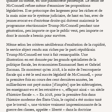
qualifie lui-même, en une plaisanterie pathétique. Le Sénat de
McConnell refuse même d'examiner les propositions
législatives. Il se préoccupe des largesses pour les riches et de
la main mise sur le système judiciaire, de haut en bas, avec de
jeunes avocat·e·s d'extrême droite qui doivent maintenir le
programme réactionnaire Trump-McConnell pendant une
génération, peu importe ce que le public veut, peu importe ce
dont le monde a besoin pour survivre.
Même selon les critères néolibéraux d'exaltation de la cupidité,
le service abject rendu aux riches par le parti républicain
Trump-McConnell est tout à fait remarquable. Une
illustration en est donnée par les grands spécialistes de la
politique fiscale, les économistes Emmanuel Saez et Gabriel
Zucman. Ils montrent qu'en 2018, à la suite de l'escroquerie
fiscale qui a été le seul succès législatif de McConnell, « pour
la première fois au cours des cent dernières années, les
milliardaires ont payé moins [d'impôts] que les sidérurgistes,
les enseignant·e·s et les retraité·e·s », effaçant ainsi « un siècle
d'histoire fiscale ». « En 2018, pour la première fois dans
l'histoire moderne des États-Unis, le capital a été moins taxé
que le travail », une victoire vraiment impressionnante de la
guerre des classes, appelée « liberté » dans la doctrine