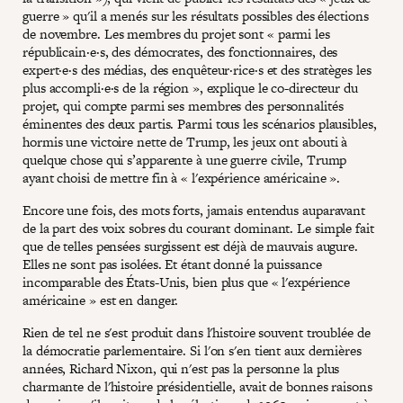
guerre » qu'il a menés sur les résultats possibles des élections
de novembre. Les membres du projet sont « parmi les
républicain·e·s, des démocrates, des fonctionnaires, des
expert·e·s des médias, des enquêteur·rice·s et des stratèges les
plus accompli·e·s de la région », explique le co-directeur du
projet, qui compte parmi ses membres des personnalités
éminentes des deux partis. Parmi tous les scénarios plausibles,
hormis une victoire nette de Trump, les jeux ont abouti à
quelque chose qui s’apparente à une guerre civile, Trump
ayant choisi de mettre fin à « l'expérience américaine ».
Encore une fois, des mots forts, jamais entendus auparavant
de la part des voix sobres du courant dominant. Le simple fait
que de telles pensées surgissent est déjà de mauvais augure.
Elles ne sont pas isolées. Et étant donné la puissance
incomparable des États-Unis, bien plus que « l'expérience
américaine » est en danger.
Rien de tel ne s'est produit dans l'histoire souvent troublée de
la démocratie parlementaire. Si l'on s'en tient aux dernières
années, Richard Nixon, qui n'est pas la personne la plus
charmante de l'histoire présidentielle, avait de bonnes raisons