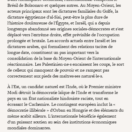
Brésil de Bolsonaro et quelques autres. Au Moyen-Orient, les
acteurs principaux sont les dictatures familiales du Golfe, la
dictature égyptienne d'al-Sisi, peut-être la plus dure de
l'histoire douloureuse de l'Égypte, et Israël, qui a depuis
longtemps abandonné ses origines sociales-démocrates et s'est
déplacé vers l'extrême droite, effet prévisible de l'occupation
prolongée et brutale. Les accords actuels entre Israël et les
dictatures arabes, qui formalisent des relations tacites de
longue date, constituent un pas important vers la
consolidation de la base du Moyen-Orient de l'internationale
réactionnaire. Les Palestinien·ne·s encaissent les coups, le sort
de celleux qui manquent de pouvoir et ne rampent pas
correctement aux pieds des maîtres·ses naturel·le·s.
À l'Est, un candidat naturel est l'Inde, où le Premier ministre
Modi détruit la démocratie laïque de l'Inde et transforme le
pays en un État nationaliste hindouiste raciste, tout en
écrasant le Cachemire. Le contingent européen inclut la «
démocratie illibérale » d'Orban en Hongrie et des éléments du
même acabit ailleurs. L'internationale bénéficie également
d'un puissant soutien au sein des institutions économiques
mondiales dominantes.