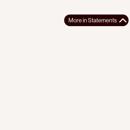
More in
Statements
More in
Statements
SOUTH AMERICA
STATEMENTS
2026-07-21
Ecuador’s Democracy Cannot Be Suspended
Statement from the Observatory of the Progressive