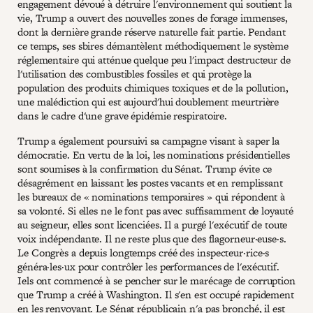
engagement dévoué à détruire l'environnement qui soutient la
vie, Trump a ouvert des nouvelles zones de forage immenses,
dont la dernière grande réserve naturelle fait partie. Pendant
ce temps, ses sbires démantèlent méthodiquement le système
réglementaire qui atténue quelque peu l'impact destructeur de
l'utilisation des combustibles fossiles et qui protège la
population des produits chimiques toxiques et de la pollution,
une malédiction qui est aujourd'hui doublement meurtrière
dans le cadre d'une grave épidémie respiratoire.
Trump a également poursuivi sa campagne visant à saper la
démocratie. En vertu de la loi, les nominations présidentielles
sont soumises à la confirmation du Sénat. Trump évite ce
désagrément en laissant les postes vacants et en remplissant
les bureaux de « nominations temporaires » qui répondent à
sa volonté. Si elles ne le font pas avec suffisamment de loyauté
au seigneur, elles sont licenciées. Il a purgé l'exécutif de toute
voix indépendante. Il ne reste plus que des flagorneur·euse·s.
Le Congrès a depuis longtemps créé des inspecteur·rice·s
généra·les·ux pour contrôler les performances de l'exécutif.
Iels ont commencé à se pencher sur le marécage de corruption
que Trump a créé à Washington. Il s'en est occupé rapidement
en les renvoyant. Le Sénat républicain n'a pas bronché, il est