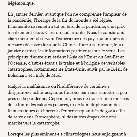
hégémonique.
En janvier dernier, avant que l'on ne comprenne l'ampleur de
la pandémie, l’horloge de la fin du monde a été réglée.
L'humanité se remettra tôt ou tard de la pandémie, à un prix
terriblement élevé. C'est un coût inutile. Nous le constatons
clairement en observant l'expérience des pays qui ont pris des
mesures décisives lorsque la Chine a fourni au monde, le 10
janvier dernier, les informations pertinentes sur le virus. Les
principaux d'entre eux étaient l'Asie de l'Est et du Sud-Est et
l'Océanie, d'autres étant à la traîne et à l'origine de véritables
catastrophes, notamment les États-Unis, suivis par le Brésil de
Bolsonaro et l'Inde de Modi.
Malgré la malfaisance ou l'indifférence de certain·e·s
dirigeant·e·s politiques, nous finirons par nous remettre à peu
près de la pandémie. Cependant, nous ne nous remettrons pas
de la fonte des calottes polaires, ni de la multiplication des
feux arctiques qui libèrent d'énormes quantités de gaz à effet
de serre dans l'atmosphère, ni des autres étapes de notre
marche vers la catastrophe.
Lorsque les plus éminent·e·s climatologues nous enjoignent à