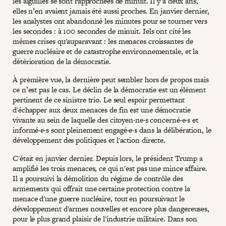
les aiguilles se sont rapprochées de minuit. Il y a deux ans,
elles n’en avaient jamais été aussi proches. En janvier dernier,
les analystes ont abandonné les minutes pour se tourner vers
les secondes : à 100 secondes de minuit. Iels ont cité les
mêmes crises qu'auparavant : les menaces croissantes de
guerre nucléaire et de catastrophe environnementale, et la
détérioration de la démocratie.
À première vue, la dernière peut sembler hors de propos mais
ce n’est pas le cas. Le déclin de la démocratie est un élément
pertinent de ce sinistre trio. Le seul espoir permettant
d'échapper aux deux menaces de fin est une démocratie
vivante au sein de laquelle des citoyen·ne·s concerné·e·s et
informé·e·s sont pleinement engagé·e·s dans la délibération, le
développement des politiques et l'action directe.
C'était en janvier dernier. Depuis lors, le président Trump a
amplifié les trois menaces, ce qui n'est pas une mince affaire.
Il a poursuivi la démolition du régime de contrôle des
armements qui offrait une certaine protection contre la
menace d'une guerre nucléaire, tout en poursuivant le
développement d'armes nouvelles et encore plus dangereuses,
pour le plus grand plaisir de l'industrie militaire. Dans son