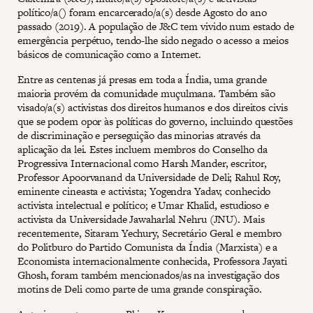
político/a() foram encarcerado/a(s) desde Agosto do ano
passado (2019). A população de J&C tem vivido num estado de
emergência perpétuo, tendo-lhe sido negado o acesso a meios
básicos de comunicação como a Internet.
Entre as centenas já presas em toda a Índia, uma grande
maioria provém da comunidade muçulmana. Também são
visado/a(s) activistas dos direitos humanos e dos direitos civis
que se podem opor às políticas do governo, incluindo questões
de discriminação e perseguição das minorias através da
aplicação da lei. Estes incluem membros do Conselho da
Progressiva Internacional como Harsh Mander, escritor,
Professor Apoorvanand da Universidade de Deli; Rahul Roy,
eminente cineasta e activista; Yogendra Yadav, conhecido
activista intelectual e político; e Umar Khalid, estudioso e
activista da Universidade Jawaharlal Nehru (JNU). Mais
recentemente, Sitaram Yechury, Secretário Geral e membro
do Politburo do Partido Comunista da Índia (Marxista) e a
Economista internacionalmente conhecida, Professora Jayati
Ghosh, foram também mencionados/as na investigação dos
motins de Deli como parte de uma grande conspiração.