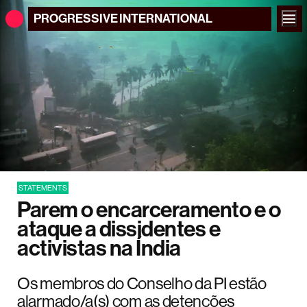
PROGRESSIVE
INTERNATIONAL
STATEMENTS
Parem o encarceramento e o
ataque a dissidentes e
activistas na Índia
Os membros do Conselho da PI estão
alarmado/a(s) com as detenções