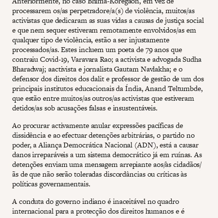
Anteriormente, no caso Bhima-Koregaon, em vez de
processarem os/as perpetradore/a(s) de violência, muitos/as
activistas que dedicaram as suas vidas a causas de justiça social
e que nem sequer estiveram remotamente envolvidos/as em
qualquer tipo de violência, estão a ser injustamente
processados/as. Estes incluem um poeta de 79 anos que
contraiu Covid-19, Varavara Rao; a activista e advogada Sudha
Bharadwaj; aactivista e jornalista Gautam Navlakha; e o
defensor dos direitos dos dalit e professor de gestão de um dos
principais institutos educacionais da Índia, Anand Teltumbde,
que estão entre muitos/as outros/as activistas que estiveram
detidos/as sob acusações falsas e insustentáveis.
Ao procurar activamente anular expressões pacíficas de
dissidência e ao efectuar detenções arbitrárias, o partido no
poder, a Aliança Democrática Nacional (ADN), está a causar
danos irreparáveis a um sistema democrático já em ruínas. As
detenções enviam uma mensagem arrepiante aos/às cidadãos/
ãs de que não serão toleradas discordâncias ou críticas às
políticas governamentais.
A conduta do governo indiano é inaceitável no quadro
internacional para a protecção dos direitos humanos e é