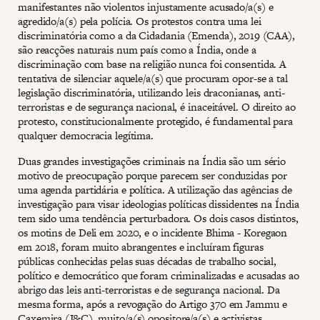
manifestantes não violentos injustamente acusado/a(s) e
agredido/a(s) pela polícia. Os protestos contra uma lei
discriminatória como a da Cidadania (Emenda), 2019 (CAA),
são reacções naturais num país como a Índia, onde a
discriminação com base na religião nunca foi consentida. A
tentativa de silenciar aquele/a(s) que procuram opor-se a tal
legislação discriminatória, utilizando leis draconianas, anti-
terroristas e de segurança nacional, é inaceitável. O direito ao
protesto, constitucionalmente protegido, é fundamental para
qualquer democracia legítima.
Duas grandes investigações criminais na Índia são um sério
motivo de preocupação porque parecem ser conduzidas por
uma agenda partidária e política. A utilização das agências de
investigação para visar ideologias políticas dissidentes na Índia
tem sido uma tendência perturbadora. Os dois casos distintos,
os motins de Deli em 2020, e o incidente Bhima - Koregaon
em 2018, foram muito abrangentes e incluíram figuras
públicas conhecidas pelas suas décadas de trabalho social,
político e democrático que foram criminalizadas e acusadas ao
abrigo das leis anti-terroristas e de segurança nacional. Da
mesma forma, após a revogação do Artigo 370 em Jammu e
Caxemira (J&C), muito/a(s) opositore/a(s) e activistas