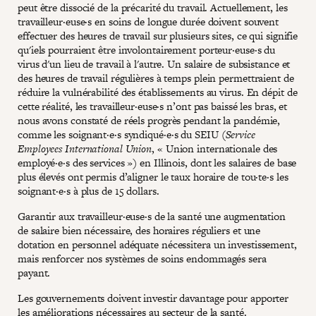
peut être dissocié de la précarité du travail. Actuellement, les
travailleur·euse·s en soins de longue durée doivent souvent
effectuer des heures de travail sur plusieurs sites, ce qui signifie
qu'iels pourraient être involontairement porteur·euse·s du
virus d'un lieu de travail à l'autre. Un salaire de subsistance et
des heures de travail régulières à temps plein permettraient de
réduire la vulnérabilité des établissements au virus. En dépit de
cette réalité, les travailleur·euse·s n’ont pas baissé les bras, et
nous avons constaté de réels progrès pendant la pandémie,
comme les soignant·e·s syndiqué·e·s du SEIU (
Service
Employees International Union
, « Union internationale des
employé·e·s des services ») en Illinois, dont les salaires de base
plus élevés ont permis d’aligner le taux horaire de tou·te·s les
soignant·e·s à plus de 15 dollars.
Garantir aux travailleur·euse·s de la santé une augmentation
de salaire bien nécessaire, des horaires réguliers et une
dotation en personnel adéquate nécessitera un investissement,
mais renforcer nos systèmes de soins endommagés sera
payant.
Les gouvernements doivent investir davantage pour apporter
les améliorations nécessaires au secteur de la santé.