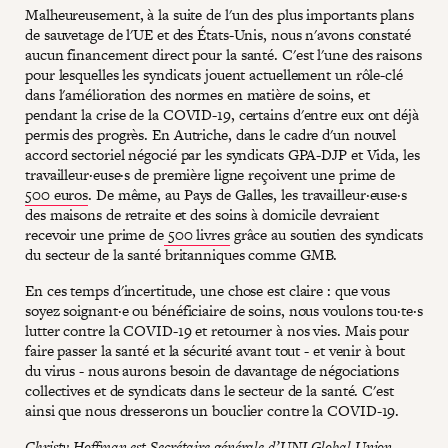
Malheureusement, à la suite de l'un des plus importants plans
de sauvetage de l'UE et des États-Unis, nous n'avons constaté
aucun financement direct pour la santé. C'est l'une des raisons
pour lesquelles les syndicats jouent actuellement un rôle-clé
dans l'amélioration des normes en matière de soins, et
pendant la crise de la COVID-19, certains d'entre eux ont déjà
permis des progrès. En Autriche, dans le cadre d'un nouvel
accord sectoriel négocié par les syndicats GPA-DJP et Vida, les
travailleur·euse·s de première ligne reçoivent une prime de
500 euros
. De même, au Pays de Galles, les travailleur·euse·s
des maisons de retraite et des soins à domicile devraient
recevoir une prime de
500 livres
grâce au soutien des syndicats
du secteur de la santé britanniques comme GMB.
En ces temps d'incertitude, une chose est claire : que vous
soyez soignant·e ou bénéficiaire de soins, nous voulons tou·te·s
lutter contre la COVID-19 et retourner à nos vies. Mais pour
faire passer la santé et la sécurité avant tout - et venir à bout
du virus - nous aurons besoin de davantage de négociations
collectives et de syndicats dans le secteur de la santé. C'est
ainsi que nous dresserons un bouclier contre la COVID-19.
Christy Hoffman
est Secrétaire générale d’
UNI Global Union
.