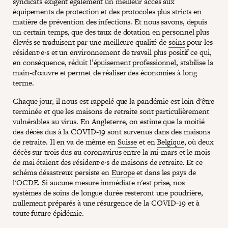
syndicats exigent également un meilleur accès aux
équipements de protection et des protocoles plus stricts en
matière de prévention des infections. Et nous savons, depuis
un certain temps, que des taux de dotation en personnel plus
élevés se traduisent par une meilleure qualité de
soins
pour les
résident·e·s et un environnement de travail plus positif ce qui,
en conséquence, réduit
l’épuisement professionnel
, stabilise la
main-d'œuvre et permet de réaliser des économies à long
terme.
Chaque jour, il nous est rappelé que la pandémie est loin d'être
terminée et que les maisons de retraite sont particulièrement
vulnérables au virus. En Angleterre, on
estime
que la moitié
des décès dus à la COVID-19 sont survenus dans des maisons
de retraite. Il en va de même en
Suisse
et en
Belgique
, où deux
décès sur trois dus au coronavirus entre la mi-mars et le mois
de mai étaient des résident·e·s de maisons de retraite. Et ce
schéma désastreux persiste en
Europe
et dans les pays de
l'
OCDE
. Si aucune mesure immédiate n'est prise, nos
systèmes de soins de longue durée resteront une poudrière,
nullement préparés à une résurgence de la COVID-19 et à
toute future épidémie.