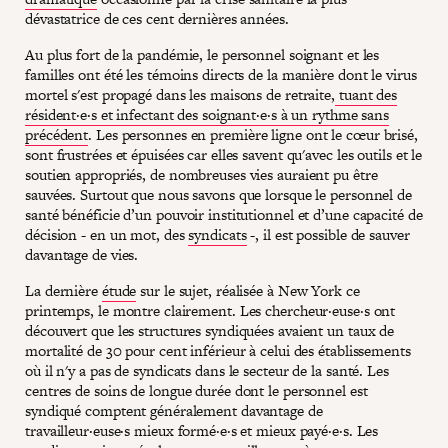
dévastatrice de ces cent dernières années.
Au plus fort de la pandémie, le personnel soignant et les
familles ont été les témoins directs de la manière dont le virus
mortel s'est propagé dans les maisons de retraite,
tuant des
résident·e·s et infectant des soignant·e·s à un rythme sans
précédent
. Les personnes en première ligne ont le cœur brisé,
sont frustrées et épuisées car elles savent qu'avec les outils et le
soutien appropriés, de nombreuses vies auraient pu être
sauvées. Surtout que nous savons que lorsque le personnel de
santé bénéficie d’un pouvoir institutionnel et d’une capacité de
décision - en un mot, des
syndicats
-, il est possible de sauver
davantage de vies.
La dernière
étude
sur le sujet, réalisée à New York ce
printemps, le montre clairement. Les chercheur·euse·s ont
découvert que les structures syndiquées avaient un taux de
mortalité de 30 pour cent inférieur à celui des établissements
où il n'y a pas de syndicats dans le secteur de la santé. Les
centres de soins de longue durée dont le personnel est
syndiqué comptent généralement davantage de
travailleur·euse·s mieux formé·e·s et mieux payé·e·s. Les