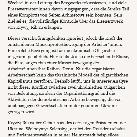
Wechsel in der Leitung des Bergwerks fokussierten, sind viele
Pressevertreter*innen davon ausgegangen, dass die Streiks Teil
eines Komplotts von Seiten Achmetows sein könnten. Sein
Ziel sei es, die vollständige Kontrolle über das Eisenerzwerk
von Krywyj Rih zu erlangen.
Dieses Verschwörungsdenken ignoriert jedoch die Kraft der
entstandenen Massenprotestbewegung der Arbeiter*innen.
Eine solche Bewegung ist für die ukrainische Oligarchie
insgesamt gefährlich. Hier schließt also die herrschende Klasse,
die Elite, angesichts einer Massenbewegung der
Arbeiter*innen ihre Reihen. Denn: Nur die organisierte
Arbeiterschaft kann das ukrainische Modell des oligarchischen
Kapitalismus zerstören. Deshalb ist für uns in unserer Analyse
nicht dieser Konflikt zwischen zwei ukrainischen Oligarchen
von Bedeutung, sondern der Organisationsgrad und die
Aktivitäten der demokratischen Arbeiterbewegung, die von
unabhängigen Gewerkschaften in der gesamten Ukraine
getragen wird.
Krywyj Rih ist der Geburtsort des derzeitigen Präsidenten der
Ukraine, Wolodymyr Selenskyj, der bei den Präsidentschafts-
und Parlamentswahlen in seiner Heimatstadt beispiellose