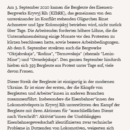
Am 3. September 2020 kamen die Bergleute des Eisenerz-
Bergwerks Krywyj Rih (KZhRK), das gemeinsam von den
untereinander im Konflikt stehenden Oligarchen Rinat
Achmetow und Igor Kolomojskyj betrieben wird, nicht zurück
über Tage. Die Arbeitenden forderten höhere Löhne, die die
Unternehmensleitung einige Monate vor den Protesten zu
kürzen beschlossen hatte, sowie bessere Arbeitsbedingungen.
Ab dem 8. September streikten auch die Bergwerke
"Oktjabrskaja", "Rodina", "Ternowskaja" (ehemals "Lenin-
Mine") und "Gwardejskaja". Den ganzen September hindurch
hielten sich 393 Bergleute aus Protest unter Tage auf, viele
davon Frauen.
Dieser Streik der Bergleute ist einzigartig in der modernen
Ukraine. Er ist einer der ersten, der die Kämpfe von
Bergleuten und Arbeiter*innen in anderen Branchen
zusammenführt. Insbesondere die Eisenbahner*innen des
Lokomotivdepots in Krywyj Rih unterstützten den Kampf der
Bergleute mit ihren Aktionen für "ausschließlichen Dienst
nach Vorschrift": Aktivist*innen der Unabhängigen
Eisenbahnergewerkschaft identifizierten zwar technische
Probleme in Dutzenden von Lokomotiven, weigerten sich