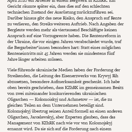
April 2020 ein Arbeiter in einem Bergwerk in KZhRK. Ein
Gericht räumte später ein, dass dies auf den schlechten
technischen Zustand der Ausrüstung zurückzuführen sei.
Darüber hinaus gibt das neue Risiko, den Anspruch auf Rente
zu verlieren, den Streiks weiteren Auftrieb. Nach Angaben der
Bergleute werden mehr als viertausend Beschäftigte keinen
Anspruch auf eine Vorzugsrente haben. Die Rentenreform in
der Ukraine, die vor einigen Jahren verabschiedet wurde, traf
die Bergarbeiter*innen besonders hart: Statt eines möglichen
Renteneintritts mit 45 Jahren werden sie mindestens fünf
Jahre länger arbeiten müssen.
Viele führende ukrainische Medien haben der Forderung der
Streikenden, die Leitung des Eisenerzwerks von Krywyj Rih
abzusetzen, besondere Aufmerksamkeit geschenkt. Ich habe
oben bereits geschrieben, dass KZhRK im gemeinsamen Besitz
von zwei miteinander konkurrierenden ukrainischen
Oligarchen — Kolomoiskyj und Achmetow — ist, die zu
gleichen Teilen an dem Unternehmen beteiligt sind.
Kolomojskyj übertrug seinen Anteil formell an einen anderen
Oligarchen, Jaroslawskyj, aber Experten glauben, dass das
Management von KZhRK nach wie vor von Kolomojskyj
ernannt wird. Da sie sich auf die Forderung nach einem