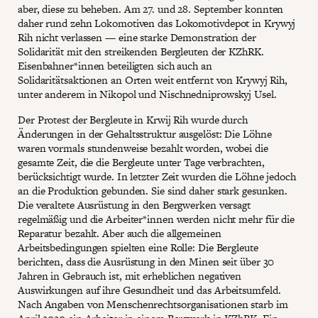
aber, diese zu beheben. Am 27. und 28. September konnten
daher rund zehn Lokomotiven das Lokomotivdepot in Krywyj
Rih nicht verlassen — eine starke Demonstration der
Solidarität mit den streikenden Bergleuten der KZhRK.
Eisenbahner*innen beteiligten sich auch an
Solidaritätsaktionen an Orten weit entfernt von Krywyj Rih,
unter anderem in Nikopol und Nischnedniprowskyj Usel.
Der Protest der Bergleute in Krwij Rih wurde durch
Änderungen in der Gehaltsstruktur ausgelöst: Die Löhne
waren vormals stundenweise bezahlt worden, wobei die
gesamte Zeit, die die Bergleute unter Tage verbrachten,
berücksichtigt wurde. In letzter Zeit wurden die Löhne jedoch
an die Produktion gebunden. Sie sind daher stark gesunken.
Die veraltete Ausrüstung in den Bergwerken versagt
regelmäßig und die Arbeiter*innen werden nicht mehr für die
Reparatur bezahlt. Aber auch die allgemeinen
Arbeitsbedingungen spielten eine Rolle: Die Bergleute
berichten, dass die Ausrüstung in den Minen seit über 30
Jahren in Gebrauch ist, mit erheblichen negativen
Auswirkungen auf ihre Gesundheit und das Arbeitsumfeld.
Nach Angaben von Menschenrechtsorganisationen starb im