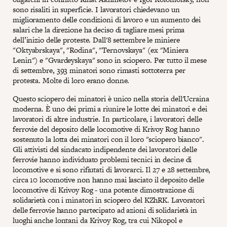
sono risaliti in superficie. I lavoratori chiedevano un
miglioramento delle condizioni di lavoro e un aumento dei
salari che la direzione ha deciso di tagliare mesi prima
dell’inizio delle proteste. Dall'8 settembre le miniere
"Oktyabrskaya", "Rodina", "Ternovskaya" (ex "Miniera
Lenin") e "Gvardeyskaya" sono in sciopero. Per tutto il mese
di settembre, 393 minatori sono rimasti sottoterra per
protesta. Molte di loro erano donne.
Questo sciopero dei minatori è unico nella storia dell'Ucraina
moderna. È uno dei primi a riunire le lotte dei minatori e dei
lavoratori di altre industrie. In particolare, i lavoratori delle
ferrovie del deposito delle locomotive di Krivoy Rog hanno
sostenuto la lotta dei minatori con il loro "sciopero bianco".
Gli attivisti del sindacato indipendente dei lavoratori delle
ferrovie hanno individuato problemi tecnici in decine di
locomotive e si sono rifiutati di lavorarci. Il 27 e 28 settembre,
circa 10 locomotive non hanno mai lasciato il deposito delle
locomotive di Krivoy Rog - una potente dimostrazione di
solidarietà con i minatori in sciopero del KZhRK. Lavoratori
delle ferrovie hanno partecipato ad azioni di solidarietà in
luoghi anche lontani da Krivoy Rog, tra cui Nikopol e