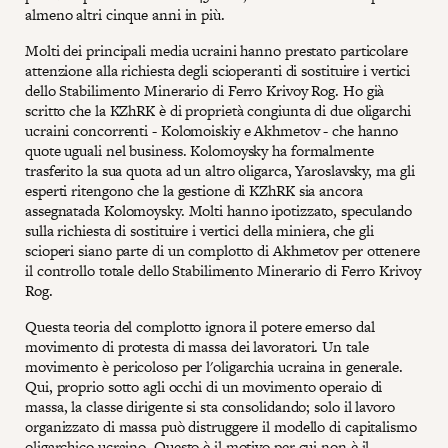
almeno altri cinque anni in più.
Molti dei principali media ucraini hanno prestato particolare
attenzione alla richiesta degli scioperanti di sostituire i vertici
dello Stabilimento Minerario di Ferro Krivoy Rog. Ho già
scritto che la KZhRK è di proprietà congiunta di due oligarchi
ucraini concorrenti - Kolomoiskiy e Akhmetov - che hanno
quote uguali nel business. Kolomoysky ha formalmente
trasferito la sua quota ad un altro oligarca, Yaroslavsky, ma gli
esperti ritengono che la gestione di KZhRK sia ancora
assegnatada Kolomoysky. Molti hanno ipotizzato, speculando
sulla richiesta di sostituire i vertici della miniera, che gli
scioperi siano parte di un complotto di Akhmetov per ottenere
il controllo totale dello Stabilimento Minerario di Ferro Krivoy
Rog.
Questa teoria del complotto ignora il potere emerso dal
movimento di protesta di massa dei lavoratori. Un tale
movimento è pericoloso per l'oligarchia ucraina in generale.
Qui, proprio sotto agli occhi di un movimento operaio di
massa, la classe dirigente si sta consolidando; solo il lavoro
organizzato di massa può distruggere il modello di capitalismo
oligarchico ucraino. Questo è il motivo per cui non è il