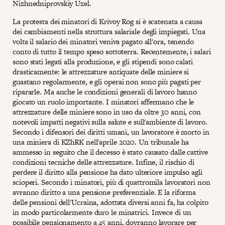
Nizhnedniprovskiy Uzel.
La protesta dei minatori di Krivoy Rog si è scatenata a causa
dei cambiamenti nella struttura salariale degli impiegati. Una
volta il salario dei minatori veniva pagato all'ora, tenendo
conto di tutto il tempo speso sottoterra. Recentemente, i salari
sono stati legati alla produzione, e gli stipendi sono calati
drasticamente: le attrezzature antiquate delle miniere si
guastano regolarmente, e gli operai non sono più pagati per
ripararle. Ma anche le condizioni generali di lavoro hanno
giocato un ruolo importante. I minatori affermano che le
attrezzature delle miniere sono in uso da oltre 30 anni, con
notevoli impatti negativi sulla salute e sull'ambiente di lavoro.
Secondo i difensori dei diritti umani, un lavoratore è morto in
una miniera di KZhRK nell'aprile 2020. Un tribunale ha
ammesso in seguito che il decesso è stato causato dalle cattive
condizioni tecniche delle attrezzature. Infine, il rischio di
perdere il diritto alla pensione ha dato ulteriore impulso agli
scioperi. Secondo i minatori, più di quattromila lavoratori non
avranno diritto a una pensione preferenziale. E la riforma
delle pensioni dell'Ucraina, adottata diversi anni fa, ha colpito
in modo particolarmente duro le minatrici. Invece di un
possibile pensionamento a 45 anni, dovranno lavorare per