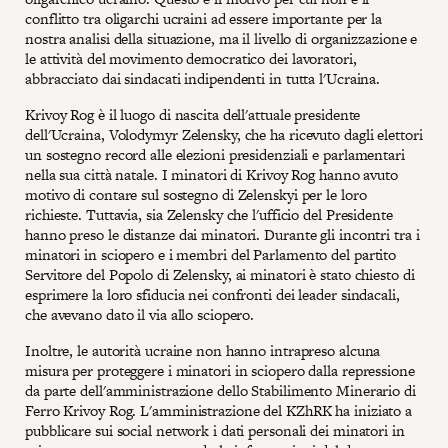
conflitto tra oligarchi ucraini ad essere importante per la
nostra analisi della situazione, ma il livello di organizzazione e
le attività del movimento democratico dei lavoratori,
abbracciato dai sindacati indipendenti in tutta l'Ucraina.
Krivoy Rog è il luogo di nascita dell'attuale presidente
dell'Ucraina, Volodymyr Zelensky, che ha ricevuto dagli elettori
un sostegno record alle elezioni presidenziali e parlamentari
nella sua città natale. I minatori di Krivoy Rog hanno avuto
motivo di contare sul sostegno di Zelenskyi per le loro
richieste. Tuttavia, sia Zelensky che l'ufficio del Presidente
hanno preso le distanze dai minatori. Durante gli incontri tra i
minatori in sciopero e i membri del Parlamento del partito
Servitore del Popolo di Zelensky, ai minatori è stato chiesto di
esprimere la loro sfiducia nei confronti dei leader sindacali,
che avevano dato il via allo sciopero.
Inoltre, le autorità ucraine non hanno intrapreso alcuna
misura per proteggere i minatori in sciopero dalla repressione
da parte dell'amministrazione dello Stabilimento Minerario di
Ferro Krivoy Rog. L'amministrazione del KZhRK ha iniziato a
pubblicare sui social network i dati personali dei minatori in