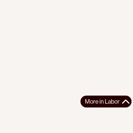
More in
Labor
More in
Labor