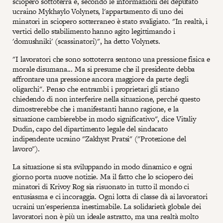
sciopero sottoterra e, secondo le informazioni del deputato
ucraino Mykhaylo Volynets, l'appartamento di uno dei
minatori in sciopero sotterraneo è stato svaligiato. "In realtà, i
vertici dello stabilimento hanno agito legittimando i
'domushniki' (scassinatori)", ha detto Volynets.
"I lavoratori che sono sottoterra sentono una pressione fisica e
morale disumana... Ma si presume che il presidente debba
affrontare una pressione ancora maggiore da parte degli
oligarchi". Penso che entrambi i proprietari gli stiano
chiedendo di non interferire nella situazione, perché questo
dimostrerebbe che i manifestanti hanno ragione, e la
situazione cambierebbe in modo significativo", dice Vitaliy
Dudin, capo del dipartimento legale del sindacato
indipendente ucraino "Zakhyst Pratsi" ("Protezione del
lavoro").
La situazione si sta sviluppando in modo dinamico e ogni
giorno porta nuove notizie. Ma il fatto che lo sciopero dei
minatori di Krivoy Rog sia risuonato in tutto il mondo ci
entusiasma e ci incoraggia. Ogni lotta di classe dà ai lavoratori
ucraini un'esperienza inestimabile. La solidarietà globale dei
lavoratori non è più un ideale astratto, ma una realtà molto