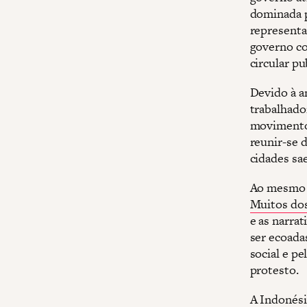
dominada p
representa
governo co
circular pu
Devido à a
trabalhado
movimentos
reunir-se 
cidades sae
Ao mesmo t
Muitos dos
e as narra
ser ecoada
social e pe
protesto.
A Indonési