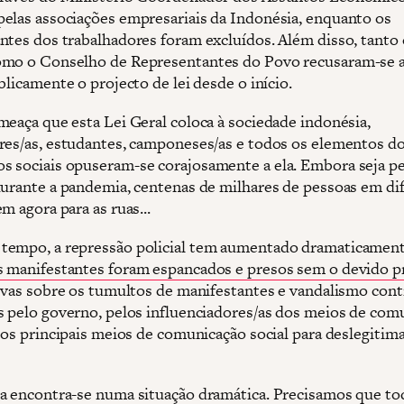
elas associações empresariais da Indonésia, enquanto os
ntes dos trabalhadores foram excluídos. Além disso, tanto 
mo o Conselho de Representantes do Povo recusaram-se a
blicamente o projecto de lei desde o início.
meaça que esta Lei Geral coloca à sociedade indonésia,
res/as, estudantes, camponeses/as e todos os elementos d
 sociais opuseram-se corajosamente a ela. Embora seja p
durante a pandemia, centenas de milhares de pessoas em di
m agora para as ruas...
empo, a repressão policial tem aumentado dramaticament
 manifestantes foram espancados e presos sem o devido p
tivas sobre os tumultos de manifestantes e vandalismo con
s pelo governo, pelos influenciadores/as dos meios de com
los principais meios de comunicação social para deslegitima
a encontra-se numa situação dramática. Precisamos que to