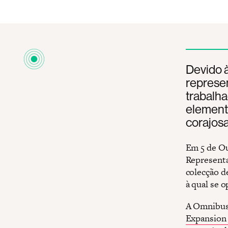
Devido à
represen
trabalh
element
corajosa
Em 5 de Ou
Representa
colecção d
à qual se
A Omnibus 
Expansion