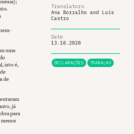
nésia);
Translators
nto.
Ana Borralho
and
Luis
a
Castro
 bem-
Date
13.10.2020
tam uma
 do
DECLARAÇÕES
TRABALHO
, isto é,
 de
a de
mentaram
nto, já
obra para
m menos