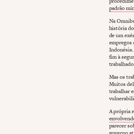
procedime
padrão mín
Na Omnibus
história d
de um exér
empregos o
Indonésia
fim à segur
trabalhado
Mas os tra
Muitos del
trabalhar 
vulnerabili
A própria 
envolvendo
parecer sob
governo at