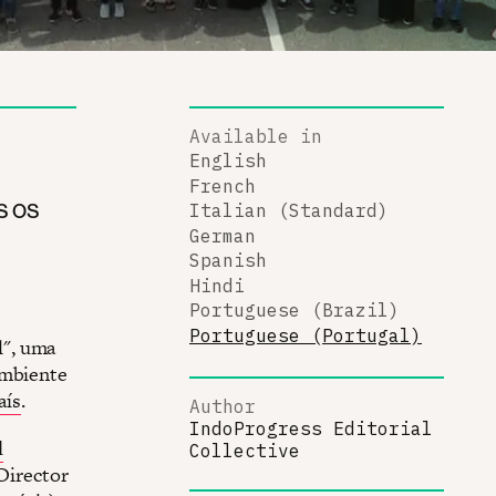
Available in
English
French
s os
Italian (Standard)
German
Spanish
Hindi
Portuguese (Brazil)
Portuguese (Portugal)
l", uma
ambiente
aís
.
Author
IndoProgress Editorial
d
Collective
Director