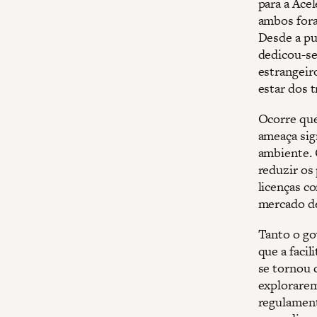
para a Ace
ambos fora
Desde a pu
dedicou-se
estrangeir
estar dos 
Ocorre que
ameaça sig
ambiente. 
reduzir os
licenças co
mercado de 
Tanto o g
que a facil
se tornou 
explorarem
regulament