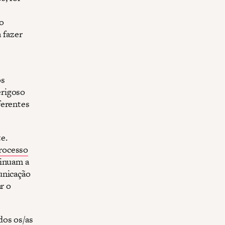
o
 fazer
os
erigoso
ferentes
e.
rocesso
tinuam a
unicação
r o
dos os/as