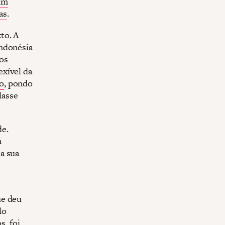
um
as
.
to. A
Indonésia
dos
exível da
o
, pondo
lasse
de.
a
a sua
ue deu
lo
, foi