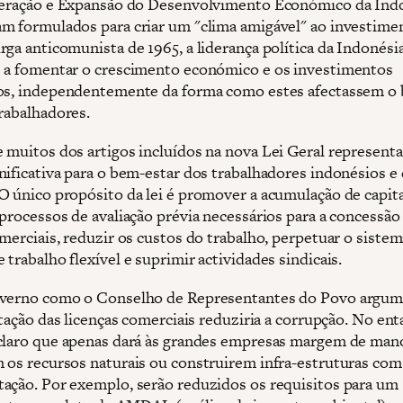
leração e Expansão do Desenvolvimento Económico da Indo
m formulados para criar um "clima amigável" ao investime
rga anticomunista de 1965, a liderança política da Indonési
 a fomentar o crescimento económico e os investimentos
os, independentemente da forma como estes afectassem o
trabalhadores.
 muitos dos artigos incluídos na nova Lei Geral represen
nificativa para o bem-estar dos trabalhadores indonésios e
O único propósito da lei é promover a acumulação de capital
 processos de avaliação prévia necessários para a concessão
merciais, reduzir os custos do trabalho, perpetuar o sistem
trabalho flexível e suprimir actividades sindicais.
overno como o Conselho de Representantes do Povo argu
itação das licenças comerciais reduziria a corrupção. No enta
claro que apenas dará às grandes empresas margem de man
 os recursos naturais ou construirem infra-estruturas co
ação. Por exemplo, serão reduzidos os requisitos para um