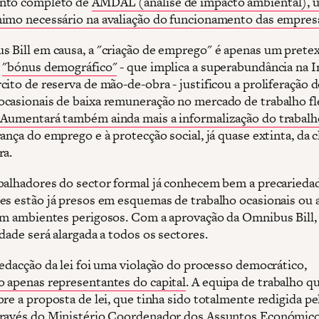
nto completo de
AMDAL (análise de impacto ambiental), 
imo necessário na avaliação do funcionamento das empres
 Bill em causa, a "criação de emprego" é apenas um pretex
o
"bónus demográfico"
- que implica a superabundância na 
cito de reserva de mão-de-obra - justificou a proliferação 
casionais de baixa remuneração no mercado de trabalho fl
.
Aumentará também ainda mais a informalização do trabalh
ança do emprego e à protecção social, já quase extinta, da c
ra.
balhadores do sector formal já conhecem bem a precarieda
es estão já presos em esquemas de trabalho ocasionais ou 
em ambientes perigosos. Com a aprovação da Omnibus Bill, 
dade será alargada a todos os sectores.
redacção da lei foi uma violação do processo democrático,
 apenas representantes do capital
. A equipa de trabalho q
re a proposta de lei, que tinha sido totalmente redigida pe
ravés do Ministério Coordenador dos Assuntos Económicos