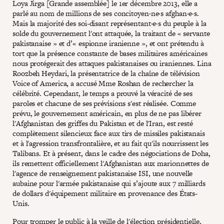
Loya Jirga [Grande assemblée] le 1er décembre 2013, elle a
parlé au nom de millions de ses concitoyen·ne·s afghan·e·s.
Mais la majorité des soi-disant représentant·e·s du peuple à la
solde du gouvernement l'ont attaquée, la traitant de « servante
pakistanaise » et d’« espionne iranienne », et ont prétendu à
tort que la présence constante de bases militaires américaines
nous protégerait des attaques pakistanaises ou iraniennes. Lina
Roozbeh Heydari, la présentatrice de la chaîne de télévision
Voice of America, a accusé Mme Roshan de rechercher la
célébrité. Cependant, le temps a prouvé la véracité de ses
paroles et chacune de ses prévisions s'est réalisée. Comme
prévu, le gouvernement américain, en plus de ne pas libérer
l'Afghanistan des griffes du Pakistan et de l'Iran, est resté
complètement silencieux face aux tirs de missiles pakistanais
et à l'agression transfrontalière, et au fait qu'ils nourrissent les
Talibans. Et à présent, dans le cadre des négociations de Doha,
ils remettent officiellement l'Afghanistan aux marionnettes de
l'agence de renseignement pakistanaise ISI, une nouvelle
aubaine pour l'armée pakistanaise qui s’ajoute aux 7 milliards
de dollars d'équipement militaire en provenance des États-
Unis.
Pour tromper le public à la veille de l'élection présidentielle,