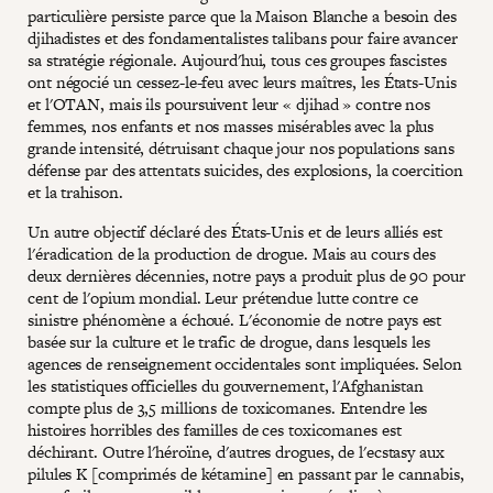
particulière persiste parce que la Maison Blanche a besoin des
djihadistes et des fondamentalistes talibans pour faire avancer
sa stratégie régionale. Aujourd'hui, tous ces groupes fascistes
ont négocié un cessez-le-feu avec leurs maîtres, les États-Unis
et l'OTAN, mais ils poursuivent leur « djihad » contre nos
femmes, nos enfants et nos masses misérables avec la plus
grande intensité, détruisant chaque jour nos populations sans
défense par des attentats suicides, des explosions, la coercition
et la trahison.
Un autre objectif déclaré des États-Unis et de leurs alliés est
l'éradication de la production de drogue. Mais au cours des
deux dernières décennies, notre pays a produit plus de 90 pour
cent de l'opium mondial. Leur prétendue lutte contre ce
sinistre phénomène a échoué. L'économie de notre pays est
basée sur la culture et le trafic de drogue, dans lesquels les
agences de renseignement occidentales sont impliquées. Selon
les statistiques officielles du gouvernement, l'Afghanistan
compte plus de 3,5 millions de toxicomanes. Entendre les
histoires horribles des familles de ces toxicomanes est
déchirant. Outre l'héroïne, d'autres drogues, de l'ecstasy aux
pilules K [comprimés de kétamine] en passant par le cannabis,