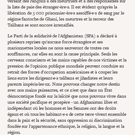
versant des rançons à des meurtriers et à des responsables sur
la liste de paie des étranger·ère·s. Il est évident qu'après la
libération de 5 000 prisonnier·ère·s assoiffé·e·s de sang par le
régime fantoche de Ghani, les meurtres et la terreur des
Talibans se sont encore intensifiés.
Le Parti de la solidarité de l'Afghanistan (SPA) a déclaré à
plusieurs reprises qu'aucune force étrangère et ses
marionnettes locales ne nous sauveront de toutes ces
souffrances, car elles en sont la cause principale. Seuls les
cerveaux conscients et les mains capables de nos victimes et la
pression de l'opinion publique mondiale peuvent conduire au
retrait des forces d'occupation américaines et à couper les
liens entre les dirigeant·e·s talibans et jihadistes et leurs
parents impéria·les·ux. Nous pouvons changer notre destin
avec nos mains puissantes, et ce n'est que dans un État
démocratique fondé sur la laïcité que nous pouvons vivre dans
une société pacifique et prospère - un Afghanistan libre et
indépendant où les hommes et les femmes ont des droits
égaux et où tous les habitant·e·s de cette terre vivent ensemble
dans la paix et la sécurité, sans oppression ni discrimination
fondée sur l'appartenance ethnique, la religion, la langue et la
région.