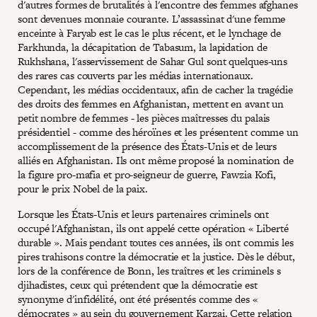
d'autres formes de brutalités à l'encontre des femmes afghanes
sont devenues monnaie courante. L’assassinat d'une femme
enceinte à Faryab est le cas le plus récent, et le lynchage de
Farkhunda, la décapitation de Tabasum, la lapidation de
Rukhshana, l'asservissement de Sahar Gul sont quelques-uns
des rares cas couverts par les médias internationaux.
Cependant, les médias occidentaux, afin de cacher la tragédie
des droits des femmes en Afghanistan, mettent en avant un
petit nombre de femmes - les pièces maîtresses du palais
présidentiel - comme des héroïnes et les présentent comme un
accomplissement de la présence des États-Unis et de leurs
alliés en Afghanistan. Ils ont même proposé la nomination de
la figure pro-mafia et pro-seigneur de guerre, Fawzia Kofi,
pour le prix Nobel de la paix.
Lorsque les États-Unis et leurs partenaires criminels ont
occupé l'Afghanistan, ils ont appelé cette opération « Liberté
durable ». Mais pendant toutes ces années, ils ont commis les
pires trahisons contre la démocratie et la justice. Dès le début,
lors de la conférence de Bonn, les traîtres et les criminels s
djihadistes, ceux qui prétendent que la démocratie est
synonyme d'infidélité, ont été présentés comme des «
démocrates » au sein du gouvernement Karzai. Cette relation