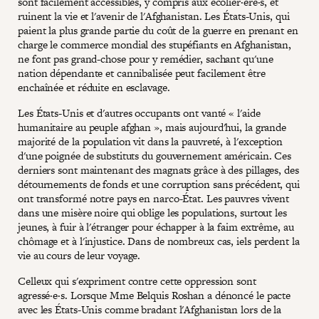
sont facilement accessibles, y compris aux écolier·ère·s, et
ruinent la vie et l'avenir de l'Afghanistan. Les États-Unis, qui
paient la plus grande partie du coût de la guerre en prenant en
charge le commerce mondial des stupéfiants en Afghanistan,
ne font pas grand-chose pour y remédier, sachant qu'une
nation dépendante et cannibalisée peut facilement être
enchaînée et réduite en esclavage.
Les États-Unis et d'autres occupants ont vanté « l'aide
humanitaire au peuple afghan », mais aujourd'hui, la grande
majorité de la population vit dans la pauvreté, à l'exception
d'une poignée de substituts du gouvernement américain. Ces
derniers sont maintenant des magnats grâce à des pillages, des
détournements de fonds et une corruption sans précédent, qui
ont transformé notre pays en narco-État. Les pauvres vivent
dans une misère noire qui oblige les populations, surtout les
jeunes, à fuir à l'étranger pour échapper à la faim extrême, au
chômage et à l'injustice. Dans de nombreux cas, iels perdent la
vie au cours de leur voyage.
Celleux qui s'expriment contre cette oppression sont
agressé·e·s. Lorsque Mme Belquis Roshan a dénoncé le pacte
avec les États-Unis comme bradant l'Afghanistan lors de la