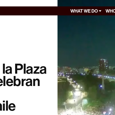
WHAT WE DO
WHO
la Plaza
elebran
ile