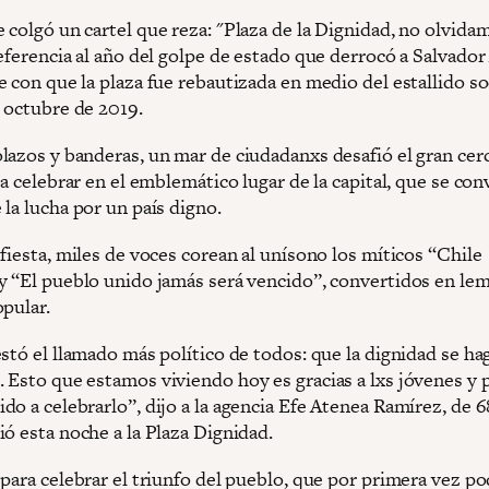
 colgó un cartel que reza: "Plaza de la Dignidad, no olvida
eferencia al año del golpe de estado que derrocó a Salvador
 con que la plaza fue rebautizada en medio del estallido so
n octubre de 2019.
lazos y banderas, un mar de ciudadanxs desafió el gran cer
ra celebrar en el emblemático lugar de la capital, que se con
la lucha por un país digno.
fiesta, miles de voces corean al unísono los míticos “Chile
y “El pueblo unido jamás será vencido”, convertidos en lem
opular.
stó el llamado más político de todos: que la dignidad se ha
 Esto que estamos viviendo hoy es gracias a lxs jóvenes y 
o a celebrarlo”, dijo a la agencia Efe Atenea Ramírez, de 6
ó esta noche a la Plaza Dignidad.
para celebrar el triunfo del pueblo, que por primera vez po