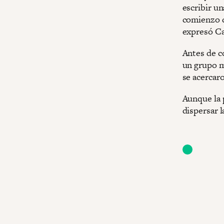
escribir u
comienzo d
expresó Ca
Antes de c
un grupo m
se acercar
Aunque la p
dispersar 