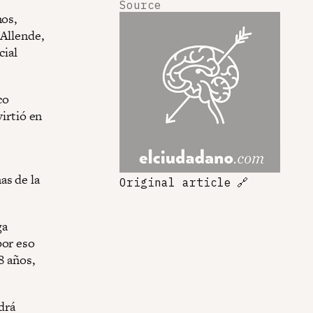
Source
mos,
 Allende,
cial
co
virtió en
as de la
Original article
🔗
ga
por eso
8 años,
drá