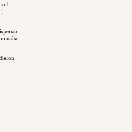
s el
”,
ispersar
formadxs
udieron