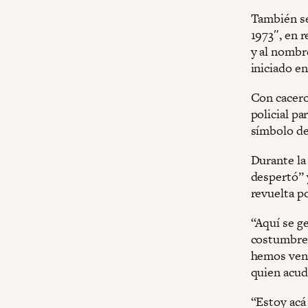
También se
1973″, en r
y al nombre
iniciado e
Con cacero
policial pa
símbolo de 
Durante la 
despertó” 
revuelta p
“Aquí se ge
costumbre.
hemos venid
quien acudi
“Estoy acá 