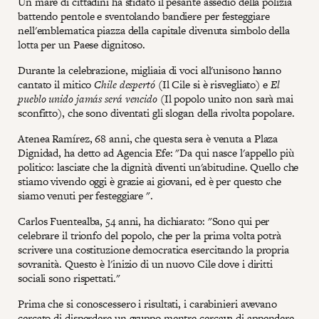
Un mare di cittadini ha sfidato il pesante assedio della polizia
battendo pentole e sventolando bandiere per festeggiare
nell'emblematica piazza della capitale divenuta simbolo della
lotta per un Paese dignitoso.
Durante la celebrazione, migliaia di voci all'unisono hanno
cantato il mitico
Chile despertó
(Il Cile si è risvegliato) e
El
pueblo unido jamás será vencido
(Il popolo unito non sarà mai
sconfitto), che sono diventati gli slogan della rivolta popolare.
Atenea Ramírez, 68 anni, che questa sera è venuta a Plaza
Dignidad, ha detto ad Agencia Efe: "Da qui nasce l'appello più
politico: lasciate che la dignità diventi un'abitudine. Quello che
stiamo vivendo oggi è grazie ai giovani, ed è per questo che
siamo venuti per festeggiare ".
Carlos Fuentealba, 54 anni, ha dichiarato: "Sono qui per
celebrare il trionfo del popolo, che per la prima volta potrà
scrivere una costituzione democratica esercitando la propria
sovranità. Questo è l'inizio di un nuovo Cile dove i diritti
sociali sono rispettati."
Prima che si conoscessero i risultati, i carabinieri avevano
cercato di disperdere un gruppo mentre cercava di appendere