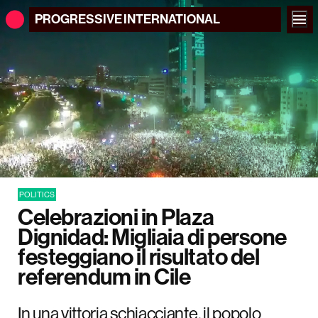
PROGRESSIVE
INTERNATIONAL
POLITICS
Celebrazioni in Plaza
Dignidad: Migliaia di persone
festeggiano il risultato del
referendum in Cile
In una vittoria schiacciante, il popolo