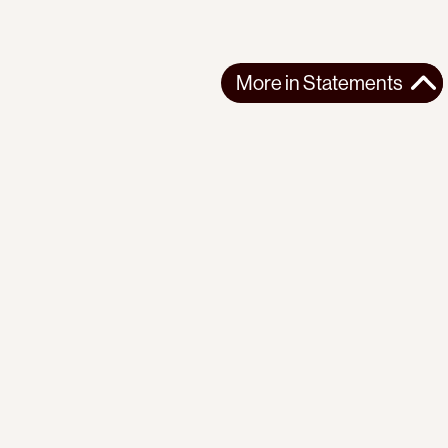
More in
Statements
More in
Statements
SOUTH AMERICA
STATEMENTS
2026-07-21
Ecuador’s Democracy Cannot Be Suspended