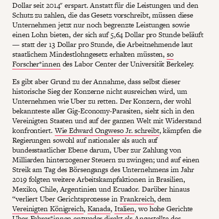
Dollar seit 2014" erspart. Anstatt für die Leistungen und den
Schutz zu zahlen, die das Gesetz vorschreibt, müssen diese
Unternehmen jetzt nur noch begrenzte Leistungen sowie
einen Lohn bieten, der sich auf 5,64 Dollar pro Stunde beläuft
— statt der 13 Dollar pro Stunde, die Arbeitnehmende laut
staatlichem Mindestlohngesetz erhalten müssten,
so
Forscher*innen
des Labor Center der Universität Berkeley.
Es gibt aber Grund zu der Annahme, dass selbst dieser
historische Sieg der Konzerne nicht ausreichen wird, um
Unternehmen wie Uber zu retten. Der Konzern, der wohl
bekannteste aller Gig-Economy-Parasiten, sieht sich in den
Vereinigten Staaten und auf der ganzen Welt mit Widerstand
konfrontiert.
Wie Edward Ongweso Jr. schreibt
, kämpfen die
Regierungen sowohl auf nationaler als auch auf
bundesstaatlicher Ebene darum, Uber zur Zahlung von
Milliarden hinterzogener Steuern zu zwingen; und auf einen
Streik am Tag des Börsengangs des Unternehmens im Jahr
2019 folgten weitere Arbeitskampfaktionen in Brasilien,
Mexiko, Chile, Argentinien und Ecuador. Darüber hinaus
“verliert Uber Gerichtsprozesse in
Frankreich
, dem
Vereinigten Königreich
,
Kanada
,
Italien
, wo hohe Gerichte
Uber-Fahrer*innen entweder direkt als Angestellte des