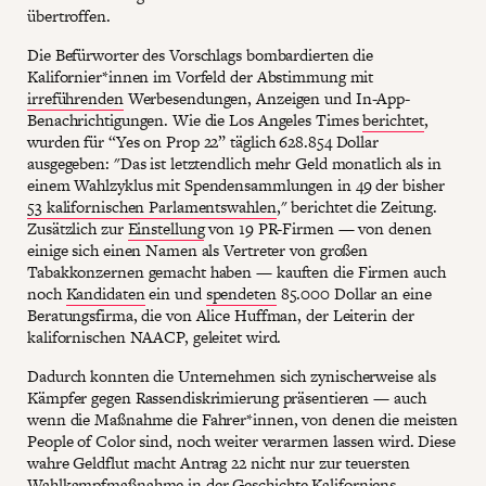
übertroffen.
Die Befürworter des Vorschlags bombardierten die
Kalifornier*innen im Vorfeld der Abstimmung mit
irreführenden
Werbesendungen, Anzeigen und In-App-
Benachrichtigungen. Wie die Los Angeles Times
berichtet
,
wurden für “Yes on Prop 22” täglich 628.854 Dollar
ausgegeben: "Das ist letztendlich mehr Geld monatlich als in
einem Wahlzyklus mit Spendensammlungen in 49 der bisher
53 kalifornischen Parlamentswahlen
," berichtet die Zeitung.
Zusätzlich zur
Einstellung
von 19 PR-Firmen — von denen
einige sich einen Namen als Vertreter von großen
Tabakkonzernen gemacht haben — kauften die Firmen auch
noch
Kandidaten
ein und
spendeten
85.000 Dollar an eine
Beratungsfirma, die von Alice Huffman, der Leiterin der
kalifornischen NAACP, geleitet wird.
Dadurch konnten die Unternehmen sich zynischerweise als
Kämpfer gegen Rassendiskrimierung präsentieren — auch
wenn die Maßnahme die Fahrer*innen, von denen die meisten
People of Color sind, noch weiter verarmen lassen wird. Diese
wahre Geldflut macht Antrag 22 nicht nur zur teuersten
Wahlkampfmaßnahme in der Geschichte Kaliforniens,