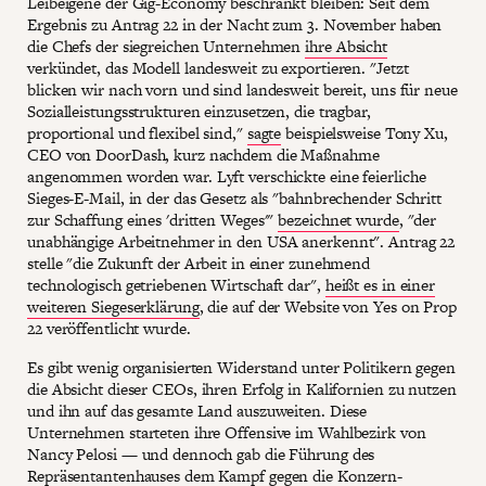
Leibeigene der Gig-Economy beschränkt bleiben: Seit dem
Ergebnis zu Antrag 22 in der Nacht zum 3. November haben
die Chefs der siegreichen Unternehmen
ihre Absicht
verkündet, das Modell landesweit zu exportieren. "Jetzt
blicken wir nach vorn und sind landesweit bereit, uns für neue
Sozialleistungsstrukturen einzusetzen, die tragbar,
proportional und flexibel sind,"
sagte
beispielsweise Tony Xu,
CEO von DoorDash, kurz nachdem die Maßnahme
angenommen worden war. Lyft verschickte eine feierliche
Sieges-E-Mail, in der das Gesetz als "bahnbrechender Schritt
zur Schaffung eines 'dritten Weges'"
bezeichnet wurde
, "der
unabhängige Arbeitnehmer in den USA anerkennt". Antrag 22
stelle "die Zukunft der Arbeit in einer zunehmend
technologisch getriebenen Wirtschaft dar",
heißt es in einer
weiteren Siegeserklärung
, die auf der Website von Yes on Prop
22 veröffentlicht wurde.
Es gibt wenig organisierten Widerstand unter Politikern gegen
die Absicht dieser CEOs, ihren Erfolg in Kalifornien zu nutzen
und ihn auf das gesamte Land auszuweiten. Diese
Unternehmen starteten ihre Offensive im Wahlbezirk von
Nancy Pelosi — und dennoch gab die Führung des
Repräsentantenhauses dem Kampf gegen die Konzern-