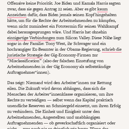
Offensive keine Priorität. Joe Biden und Kamala Harris sagten
zwar, dass sie gegen Antrag 22 seien. Aber es gibt
kaum
Anzeichen
dafür, dass Biden jemals seinen Kopf hingehalten
hätte, um für die Rechte der Arbeitnehmenden zu kämpfen,
wenn nicht zumindest ein Fototermin für seinen Wahlkampf
dabei herausgesprungen wäre. Und Harris hat ohnehin
einzigartige Verbindungen
zum Silicon Valley. Diese Nähe liegt
sogar in der Familie: Tony West, ihr Schwager und ein
hochrangiger Ex-Beamter in der Obama-Regierung,
schrieb die
juristische Strategie
der Gig-Economy-Firmen zur
“Misclassification” (also der falschen Einstufung von
Arbeitnehmenden in der Gig Economy als selbstständige
Auftragnehmer*innen).
Das zeigt: Niemand wird den Arbeiter*innen zur Rettung
eilen. Die Zukunft wird davon abhängen, dass sich die
Menschen der Arbeiter*innenklasse organisieren, um ihre
Rechte zu verteidigen — selbst wenn das Kapital praktisch
unendliche Reserven an Schmiergeld einsetzt, um ihren Erfolg
zu verhindern. Die Einheit und Einigkeit unter den
Arbeitnehmenden, Angestellten und unabhängigen
Auftragnehmenden — ob gewerkschaftlich organisiert oder
nicht — war noch nie so dringlich wie heute. Wenn das