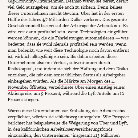
Gig-Economy-Unternehmen. Deshalb waren sie bereit, derart
viel Geld auszugeben, um sie auch zu sichern. Denn keines
dieser Unternehmen macht Gewinn: Uber hat in der ersten
Hälfte des Jahres 4,7 Milliarden Dollar verloren. Das gesamte
Geschäftsmodell basiert auf der Arbitrage der Arbeitskraft: Es
wird erst dann profitabel sein, wenn Technologien eingeführt
werden können, die die Fahrleistungen automatisieren — was
bedeutet, dass sie wohl niemals profitabel sein werden, wenn
man bedenkt, wie weit diese Technologie noch davon entfernt
ist, wirklich alltagsfähig zu sein. Bis dahin arbeiten diese
Unternehmen also mit Verlust, subventioniert durch
Risikokapital, und indem sie sich der Haftung und dem Risiko
entziehen, die mit dem sonst üblichen Status als Arbeitgeber
einhergehen würden. Als
die Märkte am Morgen des 4.
November öffneten
, verzeichnete Uber einen Anstieg seiner
Aktienpreise um 9 Prozent, während die Lyft-Anteile um 12
Prozent stiegen.
Wären diese Unternehmen zur Einhaltung des Arbeitsrechts
verpflichtet, würden sie schlichtweg untergehen. Wie Prospect
berichtet
hat beispielsweise die Weigerung von Uber und Lyft,
in den kalifornischen Arbeitslosenversicherungsfonds
einzuzahlen, den Unternehmen "insgesamt 413 Millionen