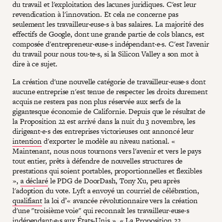
du travail et l'exploitation des lacunes juridiques. C'est leur
revendication à l'innovation. Et cela ne concerne pas
seulement les travailleur·euse·s à bas salaires. La majorité des
effectifs de Google, dont une grande partie de cols blancs, est
composée d'entrepreneur·euse·s indépendant·e·s. C'est l'avenir
du travail pour nous tou·te·s, si la Silicon Valley a son mot à
dire à ce sujet.
La création d'une nouvelle catégorie de travailleur·euse·s dont
aucune entreprise n'est tenue de respecter les droits durement
acquis ne restera pas non plus réservée aux serfs de la
gigantesque économie de Californie. Depuis que le résultat de
la Proposition 22 est arrivé dans la nuit du 3 novembre, les
dirigeant·e·s des entreprises victorieuses ont annoncé leur
intention
d'exporter le modèle au niveau national. «
Maintenant, nous nous tournons vers l'avenir et vers le pays
tout entier, prêts à défendre de nouvelles structures de
prestations qui soient portables, proportionnelles et flexibles
»,
a déclaré
le PDG de DoorDash, Tony Xu, peu après
l'adoption du vote. Lyft a envoyé un courriel de célébration,
qualifiant
la loi d’« avancée révolutionnaire vers la création
d'une "troisième voie" qui reconnaît les travailleur·euse·s
indépendant·e·s aux États-Unis ». « La Proposition 22