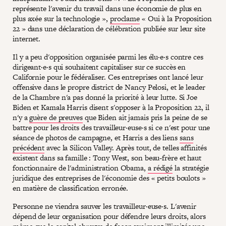
représente l'avenir du travail dans une économie de plus en
plus axée sur la technologie »,
proclame
« Oui à la Proposition
22 » dans une déclaration de célébration publiée sur leur site
internet.
Il y a peu d'opposition organisée parmi les élu·e·s contre ces
dirigeant·e·s qui souhaitent capitaliser sur ce succès en
Californie pour le fédéraliser. Ces entreprises ont lancé leur
offensive dans le propre district de Nancy Pelosi, et le leader
de la Chambre n'a pas donné la priorité à leur lutte. Si Joe
Biden et Kamala Harris disent s'opposer à la Proposition 22, il
n'y a
guère de preuves
que Biden ait jamais pris la peine de se
battre pour les droits des travailleur·euse·s si ce n'est pour une
séance de photos de campagne, et Harris a des liens
sans
précédent
avec la Silicon Valley. Après tout, de telles affinités
existent dans sa famille : Tony West, son beau-frère et haut
fonctionnaire de l'administration Obama,
a rédigé
la stratégie
juridique des entreprises de l'économie des « petits boulots »
en matière de classification erronée.
Personne ne viendra sauver les travailleur·euse·s. L'avenir
dépend de leur organisation pour défendre leurs droits, alors