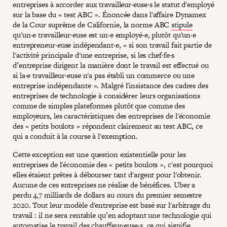
entreprises à accorder aux travailleur·euse·s le statut d'employé
sur la base du « test ABC ». Énoncée dans l'affaire Dynamex
de la Cour suprême de Californie, la norme ABC
stipule
qu'un·e travailleur·euse est un·e employé·e, plutôt qu'un·e
entrepreneur·euse indépendant·e, « si son travail fait partie de
l'activité principale d'une entreprise, si les chef·fe·s
d’entreprise dirigent la manière dont le travail est effectué ou
si la·e travailleur·euse n'a pas établi un commerce ou une
entreprise indépendante ». Malgré l'insistance des cadres des
entreprises de technologie à considérer leurs organisations
comme de simples plateformes plutôt que comme des
employeurs, les caractéristiques des entreprises de l'économie
des « petits boulots » répondent clairement au test ABC, ce
qui a conduit à la course à l'exemption.
Cette exception est une question existentielle pour les
entreprises de l'économie des « petits boulots », c'est pourquoi
elles étaient prêtes à débourser tant d'argent pour l'obtenir.
Aucune de ces entreprises ne réalise de bénéfices. Uber a
perdu 4,7 milliards de dollars au cours du premier semestre
2020. Tout leur modèle d'entreprise est basé sur l'arbitrage du
travail : il ne sera rentable qu’en adoptant une technologie qui
automatise le travail des chauffeur·euse·s, ce qui signifie