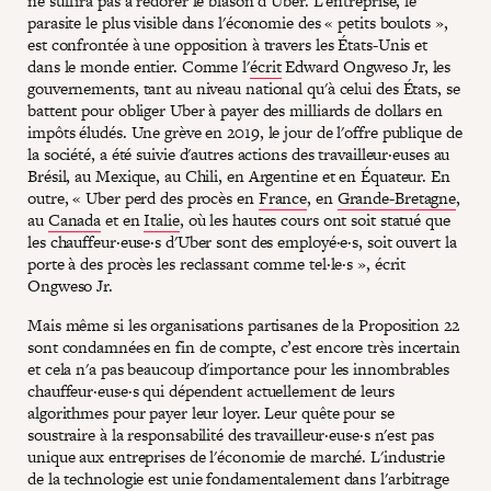
ne suffira pas à redorer le blason d’Uber. L'entreprise, le
parasite le plus visible dans l'économie des « petits boulots »,
est confrontée à une opposition à travers les États-Unis et
dans le monde entier. Comme l'
écrit
Edward Ongweso Jr, les
gouvernements, tant au niveau national qu'à celui des États, se
battent pour obliger Uber à payer des milliards de dollars en
impôts éludés. Une grève en 2019, le jour de l'offre publique de
la société, a été suivie d'autres actions des travailleur·euses au
Brésil, au Mexique, au Chili, en Argentine et en Équateur. En
outre, « Uber perd des procès en
France
, en
Grande-Bretagne
,
au
Canada
et en
Italie
, où les hautes cours ont soit statué que
les chauffeur·euse·s d'Uber sont des employé·e·s, soit ouvert la
porte à des procès les reclassant comme tel·le·s », écrit
Ongweso Jr.
Mais même si les organisations partisanes de la Proposition 22
sont condamnées en fin de compte, c’est encore très incertain
et cela n'a pas beaucoup d'importance pour les innombrables
chauffeur·euse·s qui dépendent actuellement de leurs
algorithmes pour payer leur loyer. Leur quête pour se
soustraire à la responsabilité des travailleur·euse·s n'est pas
unique aux entreprises de l'économie de marché. L'industrie
de la technologie est unie fondamentalement dans l'arbitrage