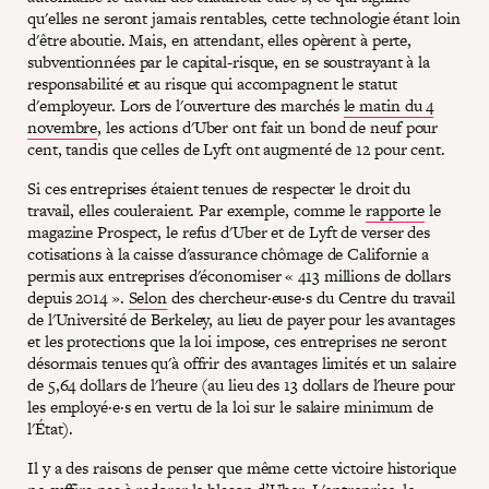
qu'elles ne seront jamais rentables, cette technologie étant loin
d'être aboutie. Mais, en attendant, elles opèrent à perte,
subventionnées par le capital-risque, en se soustrayant à la
responsabilité et au risque qui accompagnent le statut
d'employeur. Lors de l'ouverture des marchés
le matin du 4
novembre
, les actions d'Uber ont fait un bond de neuf pour
cent, tandis que celles de Lyft ont augmenté de 12 pour cent.
Si ces entreprises étaient tenues de respecter le droit du
travail, elles couleraient. Par exemple, comme le
rapporte
le
magazine Prospect, le refus d'Uber et de Lyft de verser des
cotisations à la caisse d'assurance chômage de Californie a
permis aux entreprises d'économiser « 413 millions de dollars
depuis 2014 ».
Selon
des chercheur·euse·s du Centre du travail
de l'Université de Berkeley, au lieu de payer pour les avantages
et les protections que la loi impose, ces entreprises ne seront
désormais tenues qu'à offrir des avantages limités et un salaire
de 5,64 dollars de l'heure (au lieu des 13 dollars de l'heure pour
les employé·e·s en vertu de la loi sur le salaire minimum de
l'État).
Il y a des raisons de penser que même cette victoire historique