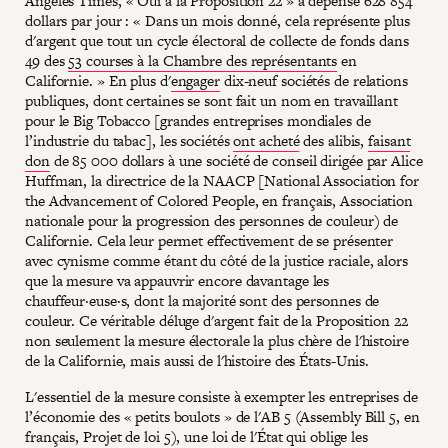
Angeles Times, « Oui à la Proposition 22 » a dépensé 628 854
dollars par jour : « Dans un mois donné, cela représente plus
d'argent que tout un cycle électoral de collecte de fonds dans
49 des
53 courses à la Chambre des représentants
en
Californie. » En plus d'
engager
dix-neuf sociétés de relations
publiques, dont certaines se sont fait un nom en travaillant
pour le Big Tobacco [grandes entreprises mondiales de
l’industrie du tabac], les sociétés
ont acheté
des alibis,
faisant
don
de 85 000 dollars à une société de conseil dirigée par Alice
Huffman, la directrice de la NAACP [National Association for
the Advancement of Colored People, en français, Association
nationale pour la progression des personnes de couleur) de
Californie. Cela leur permet effectivement de se présenter
avec cynisme comme étant du côté de la justice raciale, alors
que la mesure va appauvrir encore davantage les
chauffeur·euse·s, dont la majorité sont des personnes de
couleur. Ce véritable déluge d'argent fait de la Proposition 22
non seulement la mesure électorale la plus chère de l'histoire
de la Californie, mais aussi de l'histoire des États-Unis.
L'essentiel de la mesure consiste à exempter les entreprises de
l’économie des « petits boulots » de l'AB 5 (Assembly Bill 5, en
français, Projet de loi 5), une loi de l'État qui oblige les