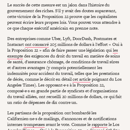
Le succès de cette mesure est un jalon dans l'histoire du
gouvernement des riches. S'il y avait des doutes auparavant,
cette victoire de la Proposition 22 prouve que les capitalistes
peuvent écrire leurs propres lois. Vous pouvez vous attendre à
ce que chaque exécutif américain en prenne note.
Des entreprises comme Uber, Lyft, DoorDash, Postmates et
Instacart
ont consacré
205 millions de dollars à l'effort « Oui à
la Proposition 22 » afin de faire passer une législation qui
les
exempte
des exigences du droit du travail en matière de soins
de santé, d'assurance chômage, de conditions de travail sûres
et d'autres avantages (y compris potentiellement les
indemnités pour accident du travail, telles que les prestations
de décès, comme le décrit en détail
cet article
poignant du Los
Angeles Times). Les opposant·e·s à la Proposition 22,
composé·e·s en grande partie de syndicats et d'organisations
du travail alliées, ont recueilli 20 millions de dollars, ce qui fait
un ratio de dépenses de dix contre un.
Les partisans de la proposition ont bombardé les
Californien·ne·s de mailings, d'annonces et de notifications
internes
trompeuses
avant le vote. Comme le
rapporte
le Los