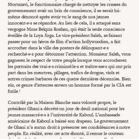
Mortazavi, le fonctionnaire chargé de nettoyer les crasses du
gouvernement avait un brin de conscience, il se serait lui-
même dénoncé après avoir vu le sang de nos jeunes
innocent·e·s se répandre. Au lieu de cela, il a attaqué sans
vergogne Mme Belquis Roshan, qui était la seule conscience
éveillée de la Loya Jirga. Le vice-président Saleh, se faisant
passer pour un héros de film d’action hollywoodien, a fait
accrocher dans la ville des posters de délinquant·e·s
recherché·e·s pour détourner l’attention. Monsieur Saleh, vous
gagnerez le respect de votre peuple lorsque vous accrocherez
les portraits des vrai·e·s criminel·le·s et traître·sse·s qui ont pris
part dans les meurtres, pillages, trafics de drogue, viols et
autres crimes barbares de ces quatre dernières décennies. Bien
sûr, ce genre d’attentes envers un homme formé par la CIA est
futile !
Contrôlé par la Maison Blanche sans volonté propre, le
président Ghani a décrété un jour de deuil national pour les
jeunes massacré·e·s à l’université de Kaboul. L’ambassade
américaine de Kaboul a baissé son drapeau. Le gouvernement
de Ghani n’a aucun droit à présenter ses condoléances à notre
peuple. En réalité, avec cet acte éhonté, il remue le couteau