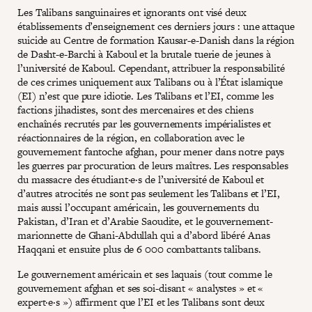
Les Talibans sanguinaires et ignorants ont visé deux
établissements d’enseignement ces derniers jours : une attaque
suicide au Centre de formation Kausar-e-Danish dans la région
de Dasht-e-Barchi à Kaboul et la brutale tuerie de jeunes à
l’université de Kaboul. Cependant, attribuer la responsabilité
de ces crimes uniquement aux Talibans ou à l’État islamique
(EI) n’est que pure idiotie. Les Talibans et l’EI, comme les
factions jihadistes, sont des mercenaires et des chiens
enchaînés recrutés par les gouvernements impérialistes et
réactionnaires de la région, en collaboration avec le
gouvernement fantoche afghan, pour mener dans notre pays
les guerres par procuration de leurs maîtres. Les responsables
du massacre des étudiant·e·s de l’université de Kaboul et
d’autres atrocités ne sont pas seulement les Talibans et l’EI,
mais aussi l’occupant américain, les gouvernements du
Pakistan, d’Iran et d’Arabie Saoudite, et le gouvernement-
marionnette de Ghani-Abdullah qui a d’abord libéré Anas
Haqqani et ensuite plus de 6 000 combattants talibans.
Le gouvernement américain et ses laquais (tout comme le
gouvernement afghan et ses soi-disant « analystes » et «
expert·e·s ») affirment que l’EI et les Talibans sont deux