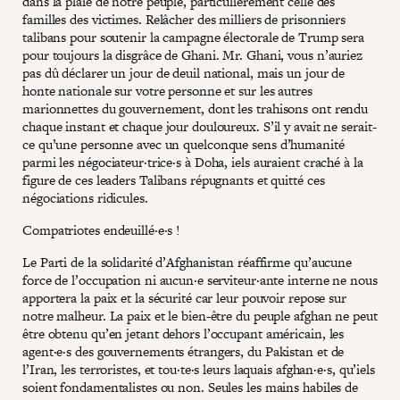
dans la plaie de notre peuple, particulièrement celle des
familles des victimes. Relâcher des milliers de prisonniers
talibans pour soutenir la campagne électorale de Trump sera
pour toujours la disgrâce de Ghani. Mr. Ghani, vous n’auriez
pas dû déclarer un jour de deuil national, mais un jour de
honte nationale sur votre personne et sur les autres
marionnettes du gouvernement, dont les trahisons ont rendu
chaque instant et chaque jour douloureux. S’il y avait ne serait-
ce qu’une personne avec un quelconque sens d’humanité
parmi les négociateur·trice·s à Doha, iels auraient craché à la
figure de ces leaders Talibans répugnants et quitté ces
négociations ridicules.
Compatriotes endeuillé·e·s !
Le Parti de la solidarité d’Afghanistan réaffirme qu’aucune
force de l’occupation ni aucun·e serviteur·ante interne ne nous
apportera la paix et la sécurité car leur pouvoir repose sur
notre malheur. La paix et le bien-être du peuple afghan ne peut
être obtenu qu’en jetant dehors l’occupant américain, les
agent·e·s des gouvernements étrangers, du Pakistan et de
l’Iran, les terroristes, et tou·te·s leurs laquais afghan·e·s, qu’iels
soient fondamentalistes ou non. Seules les mains habiles de