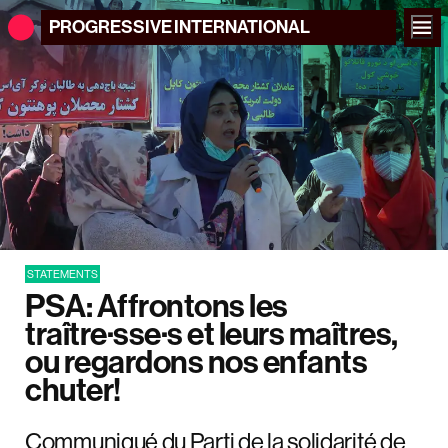
PROGRESSIVE
INTERNATIONAL
STATEMENTS
PSA: Affrontons les
traître·sse·s et leurs maîtres,
ou regardons nos enfants
chuter!
Communiqué du Parti de la solidarité de