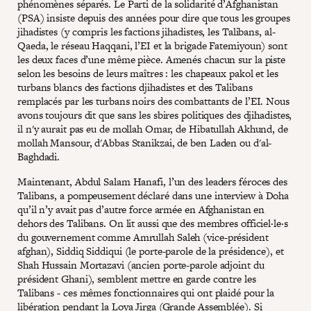
phénomènes séparés. Le Parti de la solidarité d’Afghanistan
(PSA) insiste depuis des années pour dire que tous les groupes
jihadistes (y compris les factions jihadistes, les Talibans, al-
Qaeda, le réseau Haqqani, l’EI et la brigade Fatemiyoun) sont
les deux faces d’une même pièce. Amenés chacun sur la piste
selon les besoins de leurs maîtres : les chapeaux pakol et les
turbans blancs des factions djihadistes et des Talibans
remplacés par les turbans noirs des combattants de l’EI. Nous
avons toujours dit que sans les sbires politiques des djihadistes,
il n'y aurait pas eu de mollah Omar, de Hibatullah Akhund, de
mollah Mansour, d'Abbas Stanikzai, de ben Laden ou d'al-
Baghdadi.
Maintenant, Abdul Salam Hanafi, l’un des leaders féroces des
Talibans, a pompeusement déclaré dans une interview à Doha
qu’il n’y avait pas d’autre force armée en Afghanistan en
dehors des Talibans. On lit aussi que des membres officiel·le·s
du gouvernement comme Amrullah Saleh (vice-président
afghan), Siddiq Siddiqui (le porte-parole de la présidence), et
Shah Hussain Mortazavi (ancien porte-parole adjoint du
président Ghani), semblent mettre en garde contre les
Talibans - ces mêmes fonctionnaires qui ont plaidé pour la
libération pendant la Loya Jirga (Grande Assemblée). Si