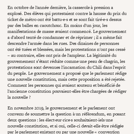
En octobre de l'année dernière, la casserole à pression a
explosé. Des élèves qui protestaient contre la hausse du prix du
ticket de métro ont été battu·e·s et se sont fait tiré·e·s dessus
par des balles en caoutchouc. En moins d'un jour, les
manifestations de masse avaient commencé. Le gouvernement
a d'abord tenté de condamner et de réprimer ; il a même fait
descendre l'armée dans les rues. Des dizaines de personnes
ont été tuées et blessées, mais les protestations n'ont pas cessé
– au contraire, elles ont pris de l'ampleur. La légitimité du
gouvernement s’étant réduite comme une peau de chagrin, les
protestations sont devenues l'incarnation du Chili dans l'esprit
du peuple. Le gouvernement a proposé que le parlement rédige
une nouvelle constitution, mais cette proposition a été rejetée.
Comment les personnes qui avaient soutenu et bénéficié de
l'ancienne constitution pouvaient-elles être chargées de rédiger
la nouvelle ?
En novembre 2019, le gouvernement et le parlement ont
convenu de soumettre la question à un référendum, en posant
deux questions : les élect·eur·rice·s souhaitaient-iels une
nouvelle constitution, et si oui, celle-ci devait-elle être rédigée
par le parlement existant ou par une nouvelle « convention