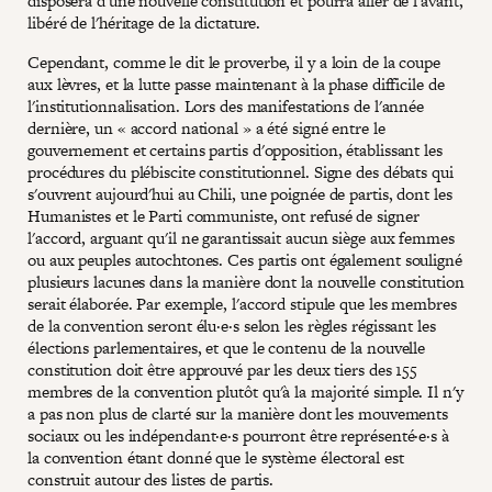
disposera d'une nouvelle constitution et pourra aller de l'avant,
libéré de l'héritage de la dictature.
Cependant, comme le dit le proverbe, il y a loin de la coupe
aux lèvres, et la lutte passe maintenant à la phase difficile de
l'institutionnalisation. Lors des manifestations de l'année
dernière, un « accord national » a été signé entre le
gouvernement et certains partis d'opposition, établissant les
procédures du plébiscite constitutionnel. Signe des débats qui
s'ouvrent aujourd'hui au Chili, une poignée de partis, dont les
Humanistes et le Parti communiste, ont refusé de signer
l'accord, arguant qu'il ne garantissait aucun siège aux femmes
ou aux peuples autochtones. Ces partis ont également souligné
plusieurs lacunes dans la manière dont la nouvelle constitution
serait élaborée. Par exemple, l'accord stipule que les membres
de la convention seront élu·e·s selon les règles régissant les
élections parlementaires, et que le contenu de la nouvelle
constitution doit être approuvé par les deux tiers des 155
membres de la convention plutôt qu'à la majorité simple. Il n'y
a pas non plus de clarté sur la manière dont les mouvements
sociaux ou les indépendant·e·s pourront être représenté·e·s à
la convention étant donné que le système électoral est
construit autour des listes de partis.