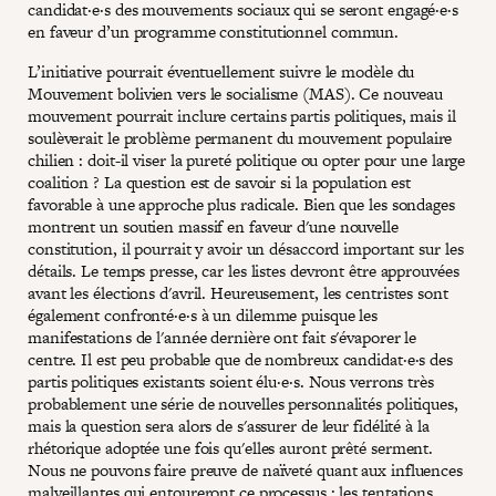
candidat·e·s des mouvements sociaux qui se seront engagé·e·s
en faveur d’un programme constitutionnel commun.
L’initiative pourrait éventuellement suivre le modèle du
Mouvement bolivien vers le socialisme (MAS). Ce nouveau
mouvement pourrait inclure certains partis politiques, mais il
soulèverait le problème permanent du mouvement populaire
chilien : doit-il viser la pureté politique ou opter pour une large
coalition ? La question est de savoir si la population est
favorable à une approche plus radicale. Bien que les sondages
montrent un soutien massif en faveur d'une nouvelle
constitution, il pourrait y avoir un désaccord important sur les
détails. Le temps presse, car les listes devront être approuvées
avant les élections d'avril. Heureusement, les centristes sont
également confronté·e·s à un dilemme puisque les
manifestations de l'année dernière ont fait s'évaporer le
centre. Il est peu probable que de nombreux candidat·e·s des
partis politiques existants soient élu·e·s. Nous verrons très
probablement une série de nouvelles personnalités politiques,
mais la question sera alors de s'assurer de leur fidélité à la
rhétorique adoptée une fois qu'elles auront prêté serment.
Nous ne pouvons faire preuve de naïveté quant aux influences
malveillantes qui entoureront ce processus ; les tentations