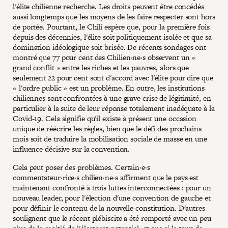
l'élite chilienne recherche. Les droits peuvent être concédés
aussi longtemps que les moyens de les faire respecter sont hors
de portée. Pourtant, le Chili espère que, pour la première fois
depuis des décennies, l'élite soit politiquement isolée et que sa
domination idéologique soit brisée. De récents sondages ont
montré que 77 pour cent des Chilien·ne·s observent un «
grand conflit » entre les riches et les pauvres, alors que
seulement 22 pour cent sont d'accord avec l'élite pour dire que
« l'ordre public » est un problème. En outre, les institutions
chiliennes sont confrontées à une grave crise de légitimité, en
particulier à la suite de leur réponse totalement inadéquate à la
Covid-19. Cela signifie qu'il existe à présent une occasion
unique de réécrire les règles, bien que le défi des prochains
mois soit de traduire la mobilisation sociale de masse en une
influence décisive sur la convention.
Cela peut poser des problèmes. Certain·e·s
commentateur·rice·s chilien·ne·s affirment que le pays est
maintenant confronté à trois luttes interconnectées : pour un
nouveau leader, pour l'élection d'une convention de gauche et
pour définir le contenu de la nouvelle constitution. D'autres
soulignent que le récent plébiscite a été remporté avec un peu