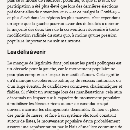
plus de la moitié de l'électorat potentiel, et que si le taux de
participation a été plus élevé que lors des dernières élections
présidentielles de novembre 2017 – et ce malgré la Covid-19 –
et plus élevé dans les régions les plus pauvres, c'est cependant
un signe que la gauche pourrait avoir des difficultés à obtenir
la majorité des deux tiers de la convention nécessaire à toute
modification radicale du statu quo, à moins qu'une pression
populaire importante ne soit maintenue.
Les défis à venir
Le manque de légitimité dont jouissent les partis politiques est
un obstacle pour la gauche, car le mouvement populaire ne
peut plus compter sur les partis massifs d'antan. Cela signifie
qu'il manque de cohérence politique, de réseaux nationaux ou
d'un large éventail de candidat·e·s connu·e·s, charismatiques et
fiables. Si c’était un avantage lors des manifestations, cela aura
désormais un impact sur la capacité du mouvement populaire
à mobiliser les électeur·rice·s autour de candidat·e·s qui
doivent incarner les changements demandés. En lieu et place
des partis de masse, et face à un système électoral construit
autour de listes, le mouvement populaire devra probablement
assurer une représentation par le biais d'une liste commune de