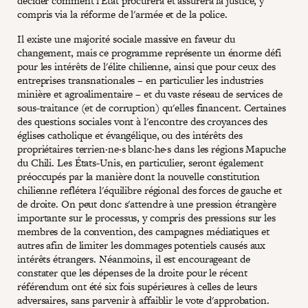
décider comment l'État procurera et assurera la justice, y
compris via la réforme de l'armée et de la police.
Il existe une majorité sociale massive en faveur du
changement, mais ce programme représente un énorme défi
pour les intérêts de l'élite chilienne, ainsi que pour ceux des
entreprises transnationales – en particulier les industries
minière et agroalimentaire – et du vaste réseau de services de
sous-traitance (et de corruption) qu'elles financent. Certaines
des questions sociales vont à l'encontre des croyances des
églises catholique et évangélique, ou des intérêts des
propriétaires terrien·ne·s blanc·he·s dans les régions Mapuche
du Chili. Les États-Unis, en particulier, seront également
préoccupés par la manière dont la nouvelle constitution
chilienne reflétera l'équilibre régional des forces de gauche et
de droite. On peut donc s'attendre à une pression étrangère
importante sur le processus, y compris des pressions sur les
membres de la convention, des campagnes médiatiques et
autres afin de limiter les dommages potentiels causés aux
intérêts étrangers. Néanmoins, il est encourageant de
constater que les dépenses de la droite pour le récent
référendum ont été six fois supérieures à celles de leurs
adversaires, sans parvenir à affaiblir le vote d'approbation.