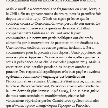
consommation dans un monde où le socialisme était mort.
Mais le modèle a commencé à se fragmenter en 2010, lorsque
le Chili a élu un gouvernement de droite, pour la première fois
depuis les années 1950. C'était un signe précoce que la
coalition centriste Concertación avait perdu de son attrait. La
coalition s'est divisée sur la question de savoir s'il fallait
compenser cette faiblesse en s'alliant avec le parti
communiste. De nouveaux partis politiques ont été créés,
alimentés par le mouvement de protestation des étudiant·e·s.
Une nouvelle coalition de centre-gauche, incluant le Parti
communiste pour la première fois depuis l'Unité populaire, fut
mise en place. Appelée « Nouvelle majorité », elle a gouverné
sous la présidence de Michelle Bachelet jusqu'en 2015. Mais la
corruption s'est installée pendant les longues années au
pouvoir. Des responsables politiques très bien payé·e·s avaient
également commencé à engranger des bénéfices sur
l'éducation et les retraites. L'inégalité s'était accrue, alimentant
la colère. Rétrospectivement, l'éruption à venir était évidente,
la lutte devenait plus intense. Après 2015, il ne se passa guère
de mois sans scandale ou manifestation, chaque fois
violemment réprimées par les Carabineros (police nationale)
qui n'avaient guère changé depuis l'époque de Pinochet.