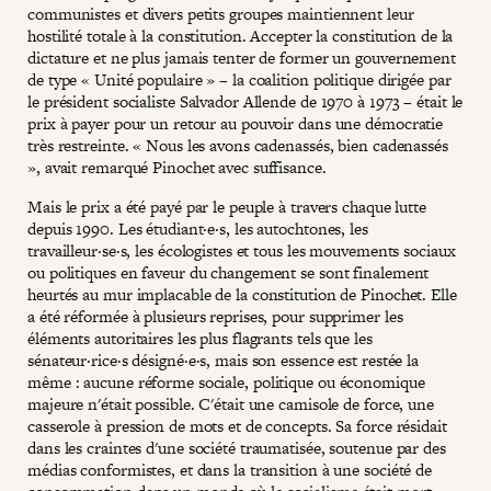
communistes et divers petits groupes maintiennent leur
hostilité totale à la constitution. Accepter la constitution de la
dictature et ne plus jamais tenter de former un gouvernement
de type « Unité populaire » – la coalition politique dirigée par
le président socialiste Salvador Allende de 1970 à 1973 – était le
prix à payer pour un retour au pouvoir dans une démocratie
très restreinte. « Nous les avons cadenassés, bien cadenassés
», avait remarqué Pinochet avec suffisance.
Mais le prix a été payé par le peuple à travers chaque lutte
depuis 1990. Les étudiant·e·s, les autochtones, les
travailleur·se·s, les écologistes et tous les mouvements sociaux
ou politiques en faveur du changement se sont finalement
heurtés au mur implacable de la constitution de Pinochet. Elle
a été réformée à plusieurs reprises, pour supprimer les
éléments autoritaires les plus flagrants tels que les
sénateur·rice·s désigné·e·s, mais son essence est restée la
même : aucune réforme sociale, politique ou économique
majeure n'était possible. C'était une camisole de force, une
casserole à pression de mots et de concepts. Sa force résidait
dans les craintes d'une société traumatisée, soutenue par des
médias conformistes, et dans la transition à une société de