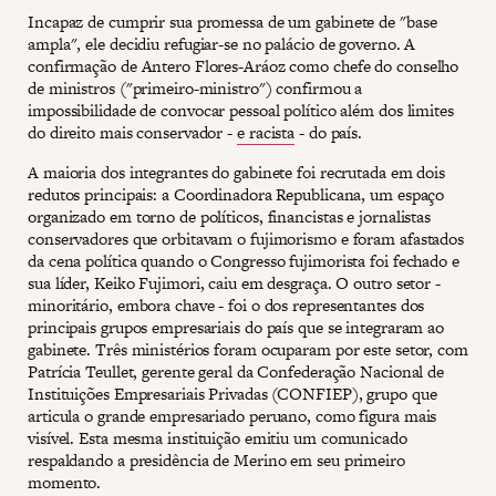
Incapaz de cumprir sua promessa de um gabinete de "base
ampla", ele decidiu refugiar-se no palácio de governo. A
confirmação de Antero Flores-Aráoz como chefe do conselho
de ministros ("primeiro-ministro") confirmou a
impossibilidade de convocar pessoal político além dos limites
do direito mais conservador -
e racista
- do país.
A maioria dos integrantes do gabinete foi recrutada em dois
redutos principais: a Coordinadora Republicana, um espaço
organizado em torno de políticos, financistas e jornalistas
conservadores que orbitavam o fujimorismo e foram afastados
da cena política quando o Congresso fujimorista foi fechado e
sua líder, Keiko Fujimori, caiu em desgraça. O outro setor -
minoritário, embora chave - foi o dos representantes dos
principais grupos empresariais do país que se integraram ao
gabinete. Três ministérios foram ocuparam por este setor, com
Patrícia Teullet, gerente geral da Confederação Nacional de
Instituições Empresariais Privadas (CONFIEP), grupo que
articula o grande empresariado peruano, como figura mais
visível. Esta mesma instituição emitiu um comunicado
respaldando a presidência de Merino em seu primeiro
momento.