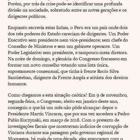
Porém, por trás da crise pode-se identificar uma profunda
divisão na sociedade, sobretudo entre as novas gerações e os
dirigentes políticos.
Enquanto escrevia estas linhas, o Peru era um país onde dois
dos três poderes do Estado careciam de dirigentes. Um Poder
Executivo sem presidente nem vice-presidente; sem chefe do
Conselho de Ministros e sem um gabinete operante. Um
Poder Legislativo sem presidente, e tampouco mesa diretora.
Na noite de domingo, a plenária do Congresso fracassou em
formar um novo conselho votando uma lista única,
supostamente consensual, que tinha à frente Rocío Silva
Santisteban, dirigente da Frente Ampla e ativista dos direitos
humanos.
Como chegamos a esta situação caótica? Em 9 de novembro,
segunda-feira, o Congresso, eleito em janeiro deste ano,
conseguiu o que há um mês não pôde alcançar: depor o
Presidente Martín Vizcarra, que por sua vez sucedera a Pedro
Pablo Kuczynski, em março de 2018. Com o pretexto de
investigações fiscais que mostravam indícios de corrupção de
Vizcarra durante sua passagem pelo governo regional de
Moquegua, há mais de uma década, eles avançaram com o