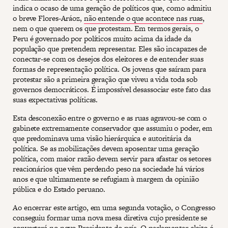
indica o ocaso de uma geração de políticos que, como admitiu
o breve Flores-Aráoz,
não entende o que acontece nas ruas
,
nem o que querem os que protestam. Em termos gerais, o
Peru é governado por políticos muito acima da idade da
população que pretendem representar. Eles são incapazes de
conectar-se com os desejos dos eleitores e de entender suas
formas de representação política. Os jovens que saíram para
protestar são a primeira geração que viveu a vida toda sob
governos democráticos. É impossível desassociar este fato das
suas expectativas políticas.
Esta desconexão entre o governo e as ruas agravou-se com o
gabinete extremamente conservador que assumiu o poder, em
que predominava uma visão hierárquica e autoritária da
política. Se as mobilizações devem aposentar uma geração
política, com maior razão devem servir para afastar os setores
reacionários que vêm perdendo peso na sociedade há vários
anos e que ultimamente se refugiam à margem da opinião
pública e do Estado peruano.
Ao encerrar este artigo, em uma segunda votação, o Congresso
conseguiu formar uma nova mesa diretiva cujo presidente se
converterá no novo Presidente do país. O parlamentar eleito é