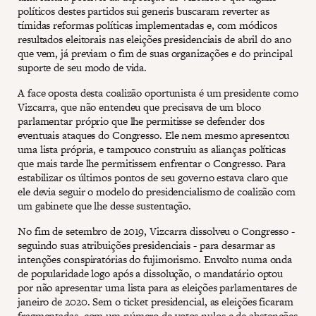
políticos destes partidos sui generis buscaram reverter as
tímidas reformas políticas implementadas e, com módicos
resultados eleitorais nas eleições presidenciais de abril do ano
que vem, já previam o fim de suas organizações e do principal
suporte de seu modo de vida.
A face oposta desta coalizão oportunista é um presidente como
Vizcarra, que não entendeu que precisava de um bloco
parlamentar próprio que lhe permitisse se defender dos
eventuais ataques do Congresso. Ele nem mesmo apresentou
uma lista própria, e tampouco construiu as alianças políticas
que mais tarde lhe permitissem enfrentar o Congresso. Para
estabilizar os últimos pontos de seu governo estava claro que
ele devia seguir o modelo do presidencialismo de coalizão com
um gabinete que lhe desse sustentação.
No fim de setembro de 2019, Vizcarra dissolveu o Congresso -
seguindo suas atribuições presidenciais - para desarmar as
intenções conspiratórias do fujimorismo. Envolto numa onda
de popularidade logo após a dissolução, o mandatário optou
por não apresentar uma lista para as eleições parlamentares de
janeiro de 2020. Sem o ticket presidencial, as eleições ficaram
fragmentadas, com um número de votos nulos e de abstenções