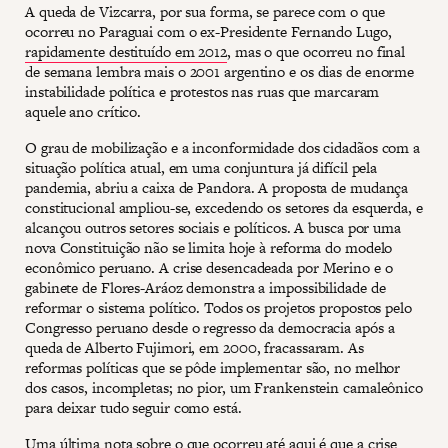
A queda de Vizcarra, por sua forma, se parece com o que
ocorreu no Paraguai com o ex-Presidente Fernando Lugo,
rapidamente destituído em 2012
, mas o que ocorreu no final
de semana lembra mais o 2001 argentino e os dias de enorme
instabilidade política e protestos nas ruas que marcaram
aquele ano crítico.
O grau de mobilização e a inconformidade dos cidadãos com a
situação política atual, em uma conjuntura já difícil pela
pandemia, abriu a caixa de Pandora. A proposta de mudança
constitucional ampliou-se, excedendo os setores da esquerda, e
alcançou outros setores sociais e políticos. A busca por uma
nova Constituição não se limita hoje à reforma do modelo
econômico peruano. A crise desencadeada por Merino e o
gabinete de Flores-Aráoz demonstra a impossibilidade de
reformar o sistema político. Todos os projetos propostos pelo
Congresso peruano desde o regresso da democracia após a
queda de Alberto Fujimori, em 2000, fracassaram. As
reformas políticas que se pôde implementar são, no melhor
dos casos, incompletas; no pior, um Frankenstein camaleônico
para deixar tudo seguir como está.
Uma última nota sobre o que ocorreu até aqui é que a crise