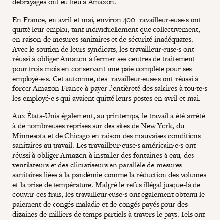
débrayages ont eu lieu à Amazon.
En France, en avril et mai, environ 400 travailleur·euse·s ont
quitté leur emploi, tant individuellement que collectivement,
en raison de mesures sanitaires et de sécurité inadéquates.
Avec le soutien de leurs syndicats, les travailleur·euse·s ont
réussi à obliger Amazon à fermer ses centres de traitement
pour trois mois en conservant une paie complète pour ses
employé·e·s. Cet automne, des travailleur·euse·s ont réussi à
forcer Amazon France à payer l’entièreté des salaires à tou·te·s
les employé·e·s qui avaient quitté leurs postes en avril et mai.
Aux États-Unis également, au printemps, le travail a été arrêté
à de nombreuses reprises sur des sites de New York, du
Minnesota et de Chicago en raison des mauvaises conditions
sanitaires au travail. Les travailleur·euse·s américain·e·s ont
réussi à obliger Amazon à installer des fontaines à eau, des
ventilateurs et des climatiseurs en parallèle de mesures
sanitaires liées à la pandémie comme la réduction des volumes
et la prise de température. Malgré le refus illégal jusque-là de
couvrir ces frais, les travailleur·euse·s ont également obtenu le
paiement de congés maladie et de congés payés pour des
dizaines de milliers de temps partiels à travers le pays. Iels ont