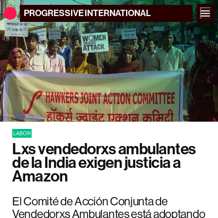
PROGRESSIVE
INTERNATIONAL
LABOR
Lxs vendedorxs ambulantes
de la India exigen justicia a
Amazon
El Comité de Acción Conjunta de
Vendedorxs Ambulantes está adoptando