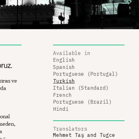
Available in
English
ruz.
Spanish
Portuguese (Portugal)
kıran ve
Turkish
rda
Italian (Standard)
French
Portuguese (Brazil)
Hindi
ional
çmeden,
Translators
a
Mehmet Taş
and
Tugce
n 5