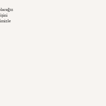
olacağız
işini
imizle