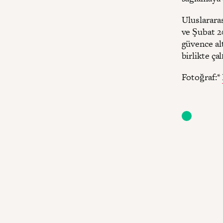
Uluslararas
ve Şubat 2
güvence al
birlikte çal
Fotoğraf:*