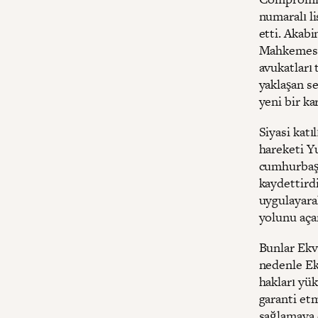
numaralı li
etti. Akabi
Mahkemesi 
avukatları
yaklaşan s
yeni bir ka
Siyasi kat
hareketi Y
cumhurbaşka
kaydettirdi
uygulayara
yolunu açar
Bunlar Ekv
nedenle Ek
hakları yük
garanti et
sağlamaya 