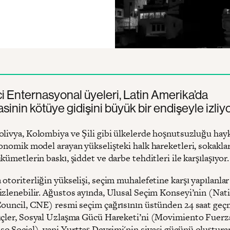
rici Enternasyonal üyeleri, Latin Amerika’da
inin kötüye gidişini büyük bir endişeyle izliyo
olivya, Kolombiya ve Şili gibi ülkelerde hoşnutsuzluğu hay
konomik model arayan yükselişteki halk hareketleri, sokakla
kümetlerin baskı, şiddet ve darbe tehditleri ile karşılaşıyor.
otoriterliğin yükselişi, seçim muhalefetine karşı yapılanlar
izlenebilir. Ağustos ayında, Ulusal Seçim Konseyi’nin (Nat
Council, CNE) resmi seçim çağrısının üstünden 24 saat ge
üçler, Sosyal Uzlaşma Gücü Hareketi’ni (Movimiento Fuerz
 Social), yani Yurttaş Devrimi'nin siyasi gücünü oluştura