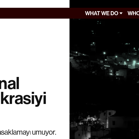
WHAT WE DO
WHO
nal
rasiyi
yasaklamayı umuyor.