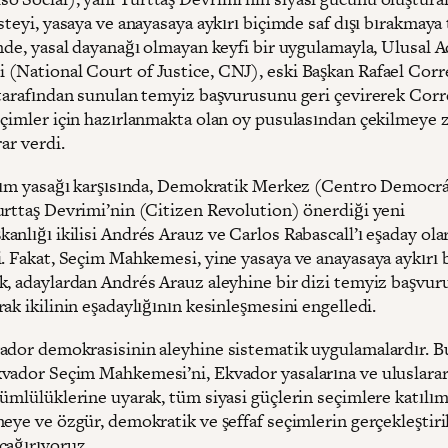
steyi, yasaya ve anayasaya aykırı biçimde saf dışı bırakmay
nde, yasal dayanağı olmayan keyfi bir uygulamayla, Ulusal A
(National Court of Justice, CNJ), eski Başkan Rafael Corr
 tarafından sunulan temyiz başvurusunu geri çevirerek Corr
eçimler için hazırlanmakta olan oy pusulasından çekilmeye 
rar verdi.
ılım yasağı karşısında, Demokratik Merkez (Centro Democrá
urttaş Devrimi’nin (Citizen Revolution) önerdiği yeni
nlığı ikilisi Andrés Arauz ve Carlos Rabascall’ı eşaday ola
. Fakat, Seçim Mahkemesi, yine yasaya ve anayasaya aykırı b
k, adaylardan Andrés Arauz aleyhine bir dizi temyiz başvu
ak ikilinin eşadaylığının kesinleşmesini engelledi.
ador demokrasisinin aleyhine sistematik uygulamalardır. B
vador Seçim Mahkemesi’ni, Ekvador yasalarına ve uluslarar
ümlülüklerine uyarak, tüm siyasi güçlerin seçimlere katılım
meye ve özgür, demokratik ve şeffaf seçimlerin gerçekleştir
çağırıyoruz.