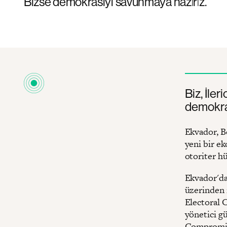
Bizse demokrasiyi savunmaya hazırız.
Biz, İle
demokras
Ekvador, B
yeni bir e
otoriter hü
Ekvador'da 
üzerinden 
Electoral 
yönetici g
Compromiso