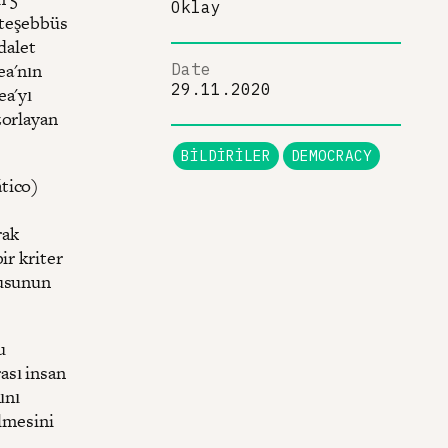
Oklay
a teşebbüs
dalet
ea'nın
Date
29.11.2020
ea'yı
zorlayan
BILDIRILER
DEMOCRACY
tico)
rak
ir kriter
rusunun
u
ası insan
ını
ilmesini