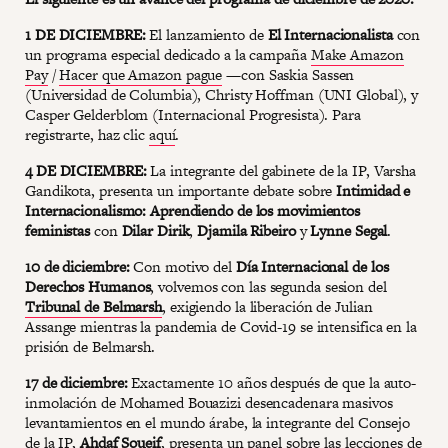
1 DE DICIEMBRE:
El lanzamiento de
El Internacionalista
con
un programa especial dedicado a la campaña
Make Amazon
Pay
/
Hacer que Amazon pague
—con Saskia Sassen
(Universidad de Columbia), Christy Hoffman (UNI Global), y
Casper Gelderblom (Internacional Progresista). Para
registrarte, haz clic
aquí
.
4 DE DICIEMBRE:
La integrante del gabinete de la IP, Varsha
Gandikota, presenta un importante debate sobre
Intimidad e
Internacionalismo: Aprendiendo de los movimientos
feministas
con
Dilar Dirik
,
Djamila Ribeiro
y
Lynne Segal
.
10 de diciembre:
Con motivo del
Día Internacional de los
Derechos Humanos
, volvemos con las segunda sesion del
Tribunal de Belmarsh
, exigiendo la liberación de Julian
Assange mientras la pandemia de Covid-19 se intensifica en la
prisión de Belmarsh.
17 de diciembre:
Exactamente 10 años después de que la auto-
inmolación de Mohamed Bouazizi desencadenara masivos
levantamientos en el mundo árabe, la integrante del Consejo
de la IP,
Ahdaf Soueif
, presenta un panel sobre las lecciones de