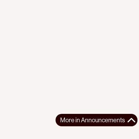
More in
Announcements
More in
Announcements