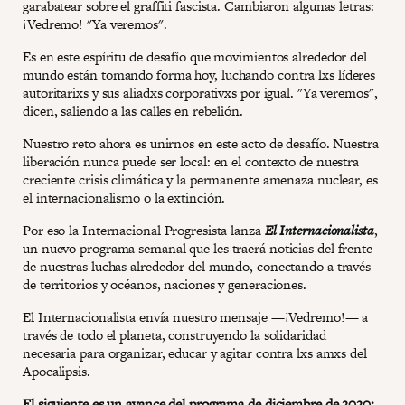
garabatear sobre el graffiti fascista. Cambiaron algunas letras:
¡Vedremo! "Ya veremos".
Es en este espíritu de desafío que movimientos alrededor del
mundo están tomando forma hoy, luchando contra lxs líderes
autoritarixs y sus aliadxs corporativxs por igual. "Ya veremos",
dicen, saliendo a las calles en rebelión.
Nuestro reto ahora es unirnos en este acto de desafío. Nuestra
liberación nunca puede ser local: en el contexto de nuestra
creciente crisis climática y la permanente amenaza nuclear, es
el internacionalismo o la extinción.
Por eso la Internacional Progresista lanza
El Internacionalista
,
un nuevo programa semanal que les traerá noticias del frente
de nuestras luchas alrededor del mundo, conectando a través
de territorios y océanos, naciones y generaciones.
El Internacionalista envía nuestro mensaje —¡Vedremo!— a
través de todo el planeta, construyendo la solidaridad
necesaria para organizar, educar y agitar contra lxs amxs del
Apocalipsis.
El siguiente es un avance del programa de diciembre de 2020: