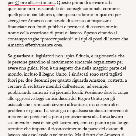
per 55 ore alla settimana
. Questo prima di arrivare alla
questione non trascurabile dei consigli comunali, compresi
quelli gestiti dai laburisti, che spesso si fanno in quattro per
accogliere Amazon con strade di accesso ai magazzini
finanziate con fondi pubblici e permessi di costruzione in
nome della creazione di posti di lavoro. Spesso citando al
contempo vaghe "preoccupazioni" sui tipi di posti di lavoro che
Amazon effettivamente crea.
Se guardare ai legislatori non ispira fiducia, è ragionevole che
le persone guardino al movimento sindacale organizzato per
avere una guida. Non è un segreto che nella maggior parte del
mondo, incluso il Regno Unito, i sindacati sono stati tagliati
fuori per due decenni per quanto riguarda Amazon, costretti a
cercare di reclutare membri dall'esterno, ad esempio
pubblicando annunci sui giornali locali. Possiamo dare la colpa
alle aggressive leggi antisindacali del Regno Unito per gli
ostacoli che i sindacati devono affrontare, ma ci sono altri
problemi in gioco. La strategia di qualsiasi sindacato prevede di
mettere un piede nella porta per avvicinarsi alla forza lavoro
assumendo i casi di singoli lavoratori, con un piano a più lungo
termine che impone il riconoscimento da parte del datore di
lavoro, sia esso legale o volontario. Ma il fatto che Amazon si