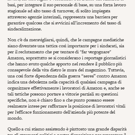
basi, per integrare il suo personale di base, su una forza lavoro
stagionale ad alto tasso di turnover, di solito impiegata
attraverso agenzie interinali, rappresenta una barriera per
garantire qualcosa che si avvicini all’incremento del tasso di
sindacalizzazione.
Non c'è da meravigliarsi, quindi, che le campagne mediatiche
siano diventate una tattica così importante per i sindacati, sia
per il reclutamento che per tentare di "far vergognare"
Amazon, soprattutto se si considerano i reportage giornalistici
che hanno avuto qualche apporto nel rendere il pubblico più
consapevole della vita dietro le mura del magazzino. Tuttavia,
una così forte dipendenza dalla guerra “aerea” contro Amazon
indica una debolezza nella capacità di qualsiasi campagna di
organizzare effettivamente i lavoratori di Amazon e, anche se
tali tattiche possono portare a vittorie parziali su questioni
specifiche, non è chiaro fino a che punto possano essere
realmente intese per rafforzare la posizione di lavoratori vitali
per l'efficace funzionamento dell'azienda più potente del
mondo.
Quello a cui stiamo assistendo è piuttosto una grande disparità
tra gli strumenti politici a nostra disposizione per presentare il