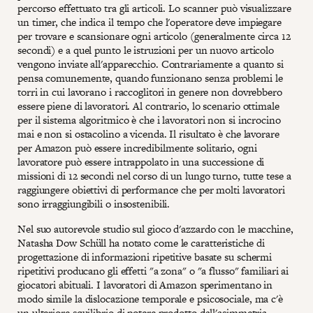
percorso effettuato tra gli articoli. Lo scanner può visualizzare
un timer, che indica il tempo che l'operatore deve impiegare
per trovare e scansionare ogni articolo (generalmente circa 12
secondi) e a quel punto le istruzioni per un nuovo articolo
vengono inviate all'apparecchio. Contrariamente a quanto si
pensa comunemente, quando funzionano senza problemi le
torri in cui lavorano i raccoglitori in genere non dovrebbero
essere piene di lavoratori. Al contrario, lo scenario ottimale
per il sistema algoritmico è che i lavoratori non si incrocino
mai e non si ostacolino a vicenda. Il risultato è che lavorare
per Amazon può essere incredibilmente solitario, ogni
lavoratore può essere intrappolato in una successione di
missioni di 12 secondi nel corso di un lungo turno, tutte tese a
raggiungere obiettivi di performance che per molti lavoratori
sono irraggiungibili o insostenibili.
Nel suo autorevole studio sul gioco d'azzardo con le macchine,
Natasha Dow Schüll ha notato come le caratteristiche di
progettazione di informazioni ripetitive basate su schermi
ripetitivi producano gli effetti "a zona" o "a flusso" familiari ai
giocatori abituali. I lavoratori di Amazon sperimentano in
modo simile la dislocazione temporale e psicosociale, ma c'è
un ulteriore squilibrio di potere prodotto dall'asimmetria