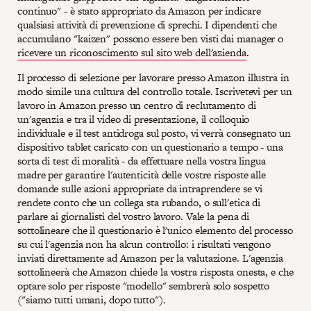
continuo" - è stato appropriato da Amazon per indicare
qualsiasi attività di prevenzione di sprechi. I dipendenti che
accumulano "kaizen" possono essere ben visti dai manager o
ricevere un riconoscimento sul sito web dell'azienda
.
Il processo di selezione per lavorare presso Amazon illustra in
modo simile una cultura del controllo totale. Iscrivetevi per un
lavoro in Amazon presso un centro di reclutamento di
un'agenzia e tra il video di presentazione, il colloquio
individuale e il test antidroga sul posto, vi verrà consegnato un
dispositivo tablet caricato con un questionario a tempo - una
sorta di test di moralità - da effettuare nella vostra lingua
madre per garantire l'autenticità delle vostre risposte alle
domande sulle azioni appropriate da intraprendere se vi
rendete conto che un collega sta rubando, o sull'etica di
parlare ai giornalisti del vostro lavoro. Vale la pena di
sottolineare che il questionario è l'unico elemento del processo
su cui l'agenzia non ha alcun controllo: i risultati vengono
inviati direttamente ad Amazon per la valutazione. L'agenzia
sottolineerà che Amazon chiede la vostra risposta onesta, e che
optare solo per risposte "modello" sembrerà solo sospetto
("siamo tutti umani, dopo tutto").