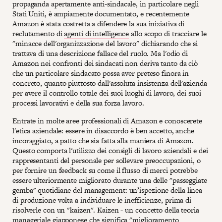
propaganda apertamente anti-sindacale, in particolare negli
Stati Uniti, è ampiamente documentato, e recentemente
Amazon è stata costretta a difendere la sua iniziativa di
reclutamento di
agenti di intelligence
allo scopo di tracciare le
"minacce dell'organizzazione del lavoro" dichiarando che si
trattava di una descrizione fallace del ruolo. Ma l'odio di
Amazon nei confronti dei sindacati non deriva tanto da ciò
che un particolare sindacato possa aver preteso finora in
concreto, quanto piuttosto dall'assoluta insistenza dell'azienda
per avere il controllo totale dei suoi luoghi di lavoro, dei suoi
processi lavorativi e della sua forza lavoro.
Entrate in molte aree professionali di Amazon e conoscerete
l'etica aziendale: essere in disaccordo è ben accetto, anche
incoraggiato, a patto che sia fatta alla maniera di Amazon.
Questo comporta l'utilizzo dei consigli di lavoro aziendali e dei
rappresentanti del personale per sollevare preoccupazioni, o
per fornire un feedback su come il flusso di merci potrebbe
essere ulteriormente migliorato durante una delle "passeggiate
gemba" quotidiane del management: un’ispezione della linea
di produzione volta a individuare le inefficienze, prima di
risolverle con un "kaizen". Kaizen - un concetto della teoria
manageriale giapponese che significa "miglioramento