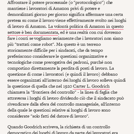
Affrontare il potere processuale (o "protocologico") che
mantiene i lavoratori di Amazon privi di potere e
demoralizzati giorno per giorno significa affermare una certa
pretesa su come il lavoro viene effettivamente svolto nei luoghi
di lavoro di Amazon.
La volontà politica di Amazon in questo
settore è ben documentata
, ed è una realtà con cui dovremo
fare i conti se vogliamo seriamente che i lavoratori non siano
più "trattati come robot". Ma questo è un terreno
storicamente difficile per i sindacati, che da tempo
preferiscono considerare le questioni organizzative e
tecnologiche come prerogativa dei padroni, purché non
comportino direttamente la perdita di posti di lavoro. La
questione di come i lavoratori (e quindi il lavoro) debbano
essere organizzati all'interno dei luoghi di lavoro solleva quindi
la questione di quella che nel 1920
Carter L. Goodrich
chiamava la "frontiera del controllo" - la linea di faglia che
attraversa i luoghi di lavoro dividendo ciò che il sindacato può
rivendicare dalla sfera del controllo manageriale, all'interno
della quale le questioni relative ai luoghi di lavoro sono
considerate "solo fatti del datore di lavoro".
Quando Goodrich scriveva, la richiesta di un controllo
democratico dei luoghi di lavoro da parte dei lavoratori era