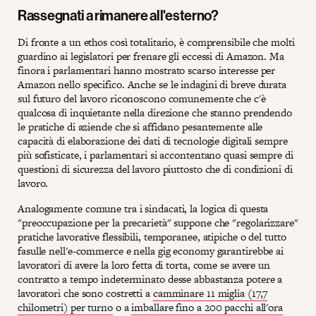
Rassegnati a rimanere all'esterno?
Di fronte a un ethos così totalitario, è comprensibile che molti
guardino ai legislatori per frenare gli eccessi di Amazon. Ma
finora i parlamentari hanno mostrato scarso interesse per
Amazon nello specifico. Anche se le indagini di breve durata
sul futuro del lavoro riconoscono comunemente che c'è
qualcosa di inquietante nella direzione che stanno prendendo
le pratiche di aziende che si affidano pesantemente alle
capacità di elaborazione dei dati di tecnologie digitali sempre
più sofisticate, i parlamentari si accontentano quasi sempre di
questioni di sicurezza del lavoro piuttosto che di condizioni di
lavoro.
Analogamente comune tra i sindacati, la logica di questa
"preoccupazione per la precarietà" suppone che "regolarizzare"
pratiche lavorative flessibili, temporanee, atipiche o del tutto
fasulle nell'e-commerce e nella gig economy garantirebbe ai
lavoratori di avere la loro fetta di torta, come se avere un
contratto a tempo indeterminato desse abbastanza potere a
lavoratori che sono costretti a
camminare 11 miglia (17,7
chilometri) per turno
o a
imballare fino a 200 pacchi all'ora