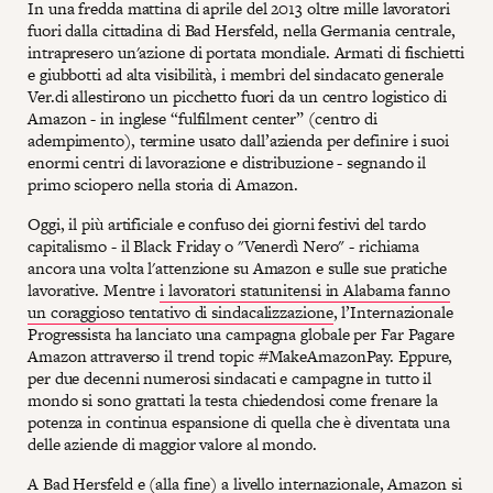
In una fredda mattina di aprile del 2013 oltre mille lavoratori
fuori dalla cittadina di Bad Hersfeld, nella Germania centrale,
intrapresero un'azione di portata mondiale. Armati di fischietti
e giubbotti ad alta visibilità, i membri del sindacato generale
Ver.di allestirono un picchetto fuori da un centro logistico di
Amazon - in inglese “fulfilment center” (centro di
adempimento), termine usato dall’azienda per definire i suoi
enormi centri di lavorazione e distribuzione - segnando il
primo sciopero nella storia di Amazon.
Oggi, il più artificiale e confuso dei giorni festivi del tardo
capitalismo - il Black Friday o "Venerdì Nero" - richiama
ancora una volta l'attenzione su Amazon e sulle sue pratiche
lavorative. Mentre
i lavoratori statunitensi in Alabama fanno
un coraggioso tentativo di sindacalizzazione
, l’Internazionale
Progressista ha lanciato una campagna globale per Far Pagare
Amazon attraverso il trend topic #MakeAmazonPay. Eppure,
per due decenni numerosi sindacati e campagne in tutto il
mondo si sono grattati la testa chiedendosi come frenare la
potenza in continua espansione di quella che è diventata una
delle aziende di maggior valore al mondo.
A Bad Hersfeld e (alla fine) a livello internazionale, Amazon si