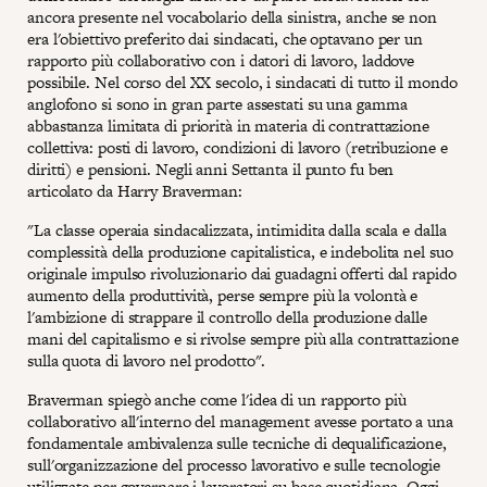
ancora presente nel vocabolario della sinistra, anche se non
era l'obiettivo preferito dai sindacati, che optavano per un
rapporto più collaborativo con i datori di lavoro, laddove
possibile. Nel corso del XX secolo, i sindacati di tutto il mondo
anglofono si sono in gran parte assestati su una gamma
abbastanza limitata di priorità in materia di contrattazione
collettiva: posti di lavoro, condizioni di lavoro (retribuzione e
diritti) e pensioni. Negli anni Settanta il punto fu ben
articolato da Harry Braverman:
"La classe operaia sindacalizzata, intimidita dalla scala e dalla
complessità della produzione capitalistica, e indebolita nel suo
originale impulso rivoluzionario dai guadagni offerti dal rapido
aumento della produttività, perse sempre più la volontà e
l'ambizione di strappare il controllo della produzione dalle
mani del capitalismo e si rivolse sempre più alla contrattazione
sulla quota di lavoro nel prodotto".
Braverman spiegò anche come l'idea di un rapporto più
collaborativo all'interno del management avesse portato a una
fondamentale ambivalenza sulle tecniche di dequalificazione,
sull'organizzazione del processo lavorativo e sulle tecnologie
utilizzate per governare i lavoratori su base quotidiana. Oggi,