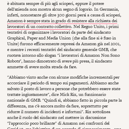
è abituata sempre di più agli scioperi, eppure il potere
dell'azienda non mostra alcun segno di logorio. In Germania,
infatti, nonostante gli oltre 300 giorni persi a causa di scioperi,
Amazon è sempre stata in grado di resistere alla richiesta dei
lavoratori di un contratto collettivo
. Nel Regno Unito, i primi
tentativi di organizzare i lavoratori da parte del sindacato
Graphical, Paper and Media Union (che alla fine si è fuso in
Unite) furono efficacemente repressi da Amazon già nel 2001,
e mentre i recenti tentativi del sindacato generale GMB, che
ruotava intorno allo slogan "i lavoratori di Amazon Non Sono
Robots", hanno dimostrato di avere più presa, il sindacato
ammette di avere molta strada da fare.
"Abbiamo vinto anche con alcune modifiche incrementali per
accorciare il periodo di tempo sui pagamenti. Abbiamo anche
salvato il posto di lavoro a persone che potrebbero essere state
trattate ingiustamente", dice Mick Rix, un funzionario
nazionale di GMB. "Quindi sì, abbiamo fatto in piccola parte la
differenza, ma c'è ancora molto da fare, soprattutto per
ridurre il numero di incidenti e infortuni". Rix sottolinea
anche il ruolo del sindacato nel mettere in discussione
"l'approccio poco brillante" di Amazon nei confronti del
Covid-19, ma l'obiettivo di un accordo di riconoscimento - una