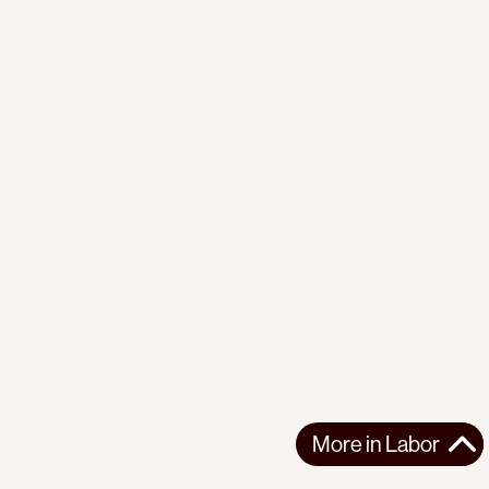
More in
Labor