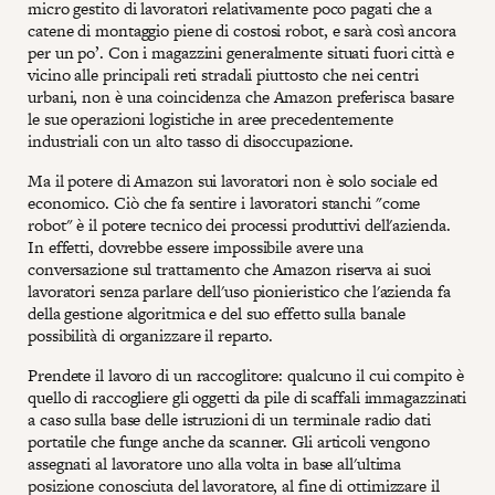
micro gestito di lavoratori relativamente poco pagati che a
catene di montaggio piene di costosi robot, e sarà così ancora
per un po’. Con i magazzini generalmente situati fuori città e
vicino alle principali reti stradali piuttosto che nei centri
urbani, non è una coincidenza che Amazon preferisca basare
le sue operazioni logistiche in aree precedentemente
industriali con un alto tasso di disoccupazione.
Ma il potere di Amazon sui lavoratori non è solo sociale ed
economico. Ciò che fa sentire i lavoratori stanchi "come
robot" è il potere tecnico dei processi produttivi dell'azienda.
In effetti, dovrebbe essere impossibile avere una
conversazione sul trattamento che Amazon riserva ai suoi
lavoratori senza parlare dell'uso pionieristico che l'azienda fa
della gestione algoritmica e del suo effetto sulla banale
possibilità di organizzare il reparto.
Prendete il lavoro di un raccoglitore: qualcuno il cui compito è
quello di raccogliere gli oggetti da pile di scaffali immagazzinati
a caso sulla base delle istruzioni di un terminale radio dati
portatile che funge anche da scanner. Gli articoli vengono
assegnati al lavoratore uno alla volta in base all'ultima
posizione conosciuta del lavoratore, al fine di ottimizzare il