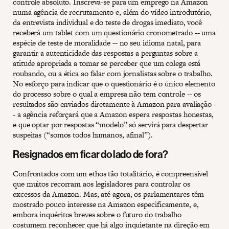
controle absoluto. Inscreva-se para um emprego na Amazon
numa agência de recrutamento e, além do vídeo introdutório,
da entrevista individual e do teste de drogas imediato, você
receberá um tablet com um questionário cronometrado -- uma
espécie de teste de moralidade -- no seu idioma natal, para
garantir a autenticidade das respostas a perguntas sobre a
atitude apropriada a tomar se perceber que um colega está
roubando, ou a ética ao falar com jornalistas sobre o trabalho.
No esforço para indicar que o questionário é o único elemento
do processo sobre o qual a empresa não tem controle -- os
resultados são enviados diretamente à Amazon para avaliação -
- a agência reforçará que a Amazon espera respostas honestas,
e que optar por respostas “modelo” só servirá para despertar
suspeitas (“somos todos humanos, afinal”).
Resignados em ficar do lado de fora?
Confrontados com um ethos tão totalitário, é compreensível
que muitos recorram aos legisladores para controlar os
excessos da Amazon. Mas, até agora, os parlamentares têm
mostrado pouco interesse na Amazon especificamente, e,
embora inquéritos breves sobre o futuro do trabalho
costumem reconhecer que há algo inquietante na direção em