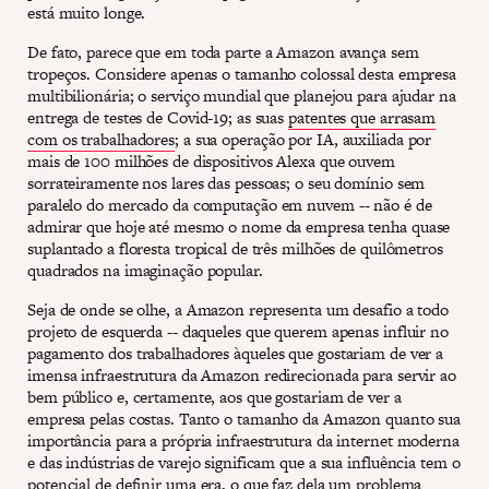
está muito longe.
De fato, parece que em toda parte a Amazon avança sem
tropeços. Considere apenas o tamanho colossal desta empresa
multibilionária; o serviço mundial que planejou para ajudar na
entrega de testes de Covid-19; as suas
patentes que arrasam
com os trabalhadores
; a sua operação por IA, auxiliada por
mais de 100 milhões de dispositivos Alexa que ouvem
sorrateiramente nos lares das pessoas; o seu domínio sem
paralelo do mercado da computação em nuvem -- não é de
admirar que hoje até mesmo o nome da empresa tenha quase
suplantado a floresta tropical de três milhões de quilômetros
quadrados na imaginação popular.
Seja de onde se olhe, a Amazon representa um desafio a todo
projeto de esquerda -- daqueles que querem apenas influir no
pagamento dos trabalhadores àqueles que gostariam de ver a
imensa infraestrutura da Amazon redirecionada para servir ao
bem público e, certamente, aos que gostariam de ver a
empresa pelas costas. Tanto o tamanho da Amazon quanto sua
importância para a própria infraestrutura da internet moderna
e das indústrias de varejo significam que a sua influência tem o
potencial de definir uma era, o que faz dela um problema