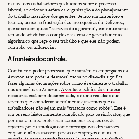
natural dos trabalhadores qualificados sobre o processo
laboral, ao colocar a esfera da organização e do planejamento
do trabalho nas mãos dos gerentes. Se isto soa misterioso e
técnico, pense na frustração dos motoqueiros do Deliveroo,
que se sentem quase
“escravos do algoritmo”
, continuamente
tentando adivinhar o complexo sistema de gerenciamento
algorítmico que rege o seu trabalho e que eles não podem
controlar ou influenciar.
A fronteira do controle.
Combater o poder processual que mantém os empregados da
Amazon sem poder e desmoralizados no dia-a-dia significa
fazer algumas declarações sobre como é realmente o trabalho
nos armazéns da Amazon.
A vontade política da empresa
nesta área está bem documentada
, e é uma realidade que
teremos que considerar se realmente quisermos que os
trabalhadores não sejam mais “tratados como robôs”. Este é
um terreno historicamente complicado para os sindicatos, que
por muito tempo preferiram considerar as questões de
organização e tecnologia como prerrogativas dos patrões,
enquanto não causassem perdas de empregos diretas. A
questão de como os trabalhadores (e, portanto, o trabalho)