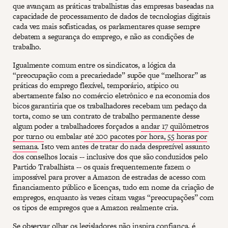
que avançam as práticas trabalhistas das empresas baseadas na
capacidade de processamento de dados de tecnologias digitais
cada vez mais sofisticadas, os parlamentares quase sempre
debatem a segurança do emprego, e não as condições de
trabalho.
Igualmente comum entre os sindicatos, a lógica da
“preocupação com a precariedade” supõe que “melhorar” as
práticas do emprego flexível, temporário, atípico ou
abertamente falso no comércio eletrônico e na economia dos
bicos garantiria que os trabalhadores recebam um pedaço da
torta, como se um contrato de trabalho permanente desse
algum poder a trabalhadores forçados a
andar 17 quilômetros
por turno
ou embalar
até 200 pacotes por hora, 55 horas por
semana
. Isto vem antes de tratar do nada desprezível assunto
dos conselhos locais -- inclusive dos que são conduzidos pelo
Partido Trabalhista -- os quais frequentemente fazem o
impossível para prover a Amazon de estradas de acesso com
financiamento público e licenças, tudo em nome da criação de
empregos, enquanto às vezes citam vagas “preocupações” com
os tipos de empregos que a Amazon realmente cria.
Se observar olhar os legisladores não inspira confiança, é