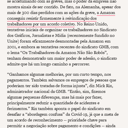
se acostumando com as greves, mas o poder da empresa não
mostra sinais de ser contido. De fato, na Alemanha, apesar dos
mais de 300 dias perdidos com as ações da greve,
a Amazon
conseguiu resistir firmemente à reivindicação dos
trabalhadores por um acordo coletivo
. No Reino Unido,
tentativas iniciais de organizar os trabalhadores no Sindicato
dos Gráficos, Jornalistas e Mídia (recentemente fundido no
Unite) foram eficazmente desmontadas pela Amazon em
2001, e embora as tentativas recentes do sindicato GMB, com
o lema “Os Trabalhadores da Amazon Não São Robôs”,
tenham demonstrado um maior poder de adesão, o sindicato
admite que há um longo caminho a percorrer.
“Ganhamos algumas melhorias, por um curto tempo, nos
pagamentos. Também salvamos os empregos de pessoas que
poderiam ter sido tratadas de forma injusta”, diz Mick Rix,
administrador nacional da GMB. “Então, sim, fizemos
algumas pequenas diferenças, mas há mais por fazer,
principalmente reduzir a quantidade de acidentes e
ferimentos.” Rix também aponta o papel do sindicato em
desafiar a “abordagem confusa” da Covid-19, já que a meta de
um acordo de reconhecimento -- prioridade chave para
permitir a negociação sobre pagamento e condições -- ainda