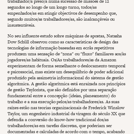
trabalhador/a preso/a numa sucessão de missões de 12
segundos ao longo de um longo turno, todos/as
empenhados/as em atingir objectivos de desempenho que,
segundo muitos/as trabalhadores/as, são inalcançáveis ou
insustentáveis.
No seu influente estudo sobre máquinas de apostas, Natasha
Dow Schüll observou como as características de design das
tecnologias de informação baseadas em ecrãs repetitivos
produzem uma sensação de "zona" ou "fluxo" familiares aos/às
jogadores/as habituais. Os/As trabalhadores/as da Amazon
experimentam de forma semelhante o deslocamento temporal
e psicossocial, mas existe um desequilíbrio de poder adicional
produzido pela assimetria informacional do sistema de gestão
algorítmica. A gestão algorítmica está enraizada nos princípios
de gestão Taylorista, que são definidos por uma separação
fundamental entre a concepção (ideias, planeamento) do
trabalho e a sua execução pelos/as trabalhadores/as. As suas
raízes estão nas teorias organizacionais de Frederick Winslow
Taylor, um engenheiro industrial da viragem do século XX que
defendia a conversão do know-how tradicional dos/as
trabalhadores/as em tarefas discretas, que poderiam ser
documentadas e calculadas de acordo com o tempo, acabando