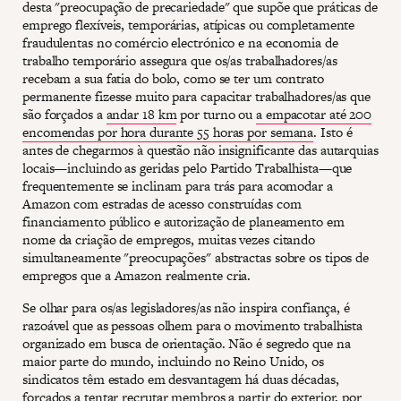
desta "preocupação de precariedade" que supõe que práticas de
emprego flexíveis, temporárias, atípicas ou completamente
fraudulentas no comércio electrónico e na economia de
trabalho temporário assegura que os/as trabalhadores/as
recebam a sua fatia do bolo, como se ter um contrato
permanente fizesse muito para capacitar trabalhadores/as que
são forçados a
andar 18 km
por turno ou
a empacotar até 200
encomendas por hora durante 55 horas por semana
. Isto é
antes de chegarmos à questão não insignificante das autarquias
locais—incluindo as geridas pelo Partido Trabalhista—que
frequentemente se inclinam para trás para acomodar a
Amazon com estradas de acesso construídas com
financiamento público e autorização de planeamento em
nome da criação de empregos, muitas vezes citando
simultaneamente "preocupações" abstractas sobre os tipos de
empregos que a Amazon realmente cria.
Se olhar para os/as legisladores/as não inspira confiança, é
razoável que as pessoas olhem para o movimento trabalhista
organizado em busca de orientação. Não é segredo que na
maior parte do mundo, incluindo no Reino Unido, os
sindicatos têm estado em desvantagem há duas décadas,
forçados a tentar recrutar membros a partir do exterior, por