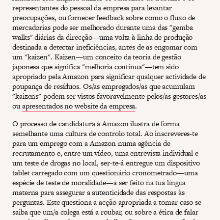
representantes do pessoal da empresa para levantar
preocupações, ou fornecer feedback sobre como o fluxo de
mercadorias pode ser melhorado durante uma das "gemba
walks" diárias da direcção—uma volta à linha de produção
destinada a detectar ineficiências, antes de as engomar com
um "kaizen". Kaizen—um conceito da teoria de gestão
japonesa que significa "melhoria contínua"—tem sido
apropriado pela Amazon para significar qualquer actividade de
poupança de resíduos. Os/as empregados/as que acumulam
"kaizens" podem ser vistos favoravelmente pelos/as gestores/as
ou
apresentados no website da empresa
.
O processo de candidatura à Amazon ilustra de forma
semelhante uma cultura de controlo total. Ao inscreveres-te
para um emprego com a Amazon numa agência de
recrutamento e, entre um vídeo, uma entrevista individual e
um teste de drogas no local, ser-te-á entregue um dispositivo
tablet carregado com um questionário cronometrado—uma
espécie de teste de moralidade—a ser feito na tua língua
materna para assegurar a autenticidade das respostas às
perguntas. Este questiona a acção apropriada a tomar caso se
saiba que um/a colega está a roubar, ou sobre a ética de falar