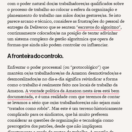
com o poder natural dos/as trabalhadores/as qualificados sobre
o processo de trabalho ao colocar a esfera da organização e
planeamento do trabalho nas mãos dos/as gestores/as. Se isto
parece arcano e técnico, considere as frustrações do pessoal de
entregas da Deliveroo que se sentem
"escravos do algoritmo"
,
continuamente colocados/as na posição de tentar adivinhar
um sistema complexo de gestão algorítmica que opera de
formas que ainda não podem controlar ou influenciar.
A fronteira do controlo.
Enfrentar o poder processual (ou "protocológico") que
mantém os/as trabalhadores/as da Amazon desmotivados/as e
desmoralizados/as no dia-a-dia significa reivindicar a forma
como o trabalho é realmente feito nos locais de trabalho da
Amazon.
A vontade política da Amazon nesta área está bem
documentada
, e é uma realidade com que teremos de contar
se levamos a sério que os/as trabalhadores/as não sejam mais
"tratados como robôs". Mas este é um terreno historicamente
complicado para os sindicatos, que há muito preferem
considerar as questões de organização e tecnologia como
prerrogativa dos patrões, desde que não impliquem
directamente a perda de postos de trabalho. A questão de