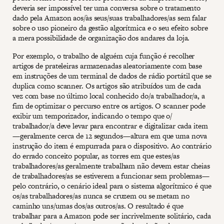
deveria ser impossível ter uma conversa sobre o tratamento
dado pela Amazon aos/às seus/suas trabalhadores/as sem falar
sobre o uso pioneiro da gestão algorítmica e o seu efeito sobre
a mera possibilidade de organização dos andares da loja.
Por exemplo, o trabalho de alguém cuja função é recolher
artigos de prateleiras armazenadas aleatoriamente com base
em instruções de um terminal de dados de rádio portátil que se
duplica como scanner. Os artigos são atribuídos um de cada
vez com base no último local conhecido do/a trabalhador/a, a
fim de optimizar o percurso entre os artigos. O scanner pode
exibir um temporizador, indicando o tempo que o/
trabalhador/a deve levar para encontrar e digitalizar cada item
—geralmente cerca de 12 segundos—altura em que uma nova
instrução do item é empurrada para o dispositivo. Ao contrário
do errado conceito popular, as torres em que estes/as
trabalhadores/as geralmente trabalham não devem estar cheias
de trabalhadores/as se estiverem a funcionar sem problemas—
pelo contrário, o cenário ideal para o sistema algorítmico é que
os/as trabalhadores/as nunca se cruzem ou se metam no
caminho uns/umas dos/as outros/as. O resultado é que
trabalhar para a Amazon pode ser incrivelmente solitário, cada