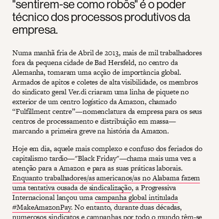
"sentirem-se como robôs" é o poder
técnico dos processos produtivos da
empresa.
Numa manhã fria de Abril de 2013, mais de mil trabalhadores
fora da pequena cidade de Bad Hersfeld, no centro da
Alemanha, tomaram uma acção de importância global.
Armados de apitos e coletes de alta visibilidade, os membros
do sindicato geral Ver.di criaram uma linha de piquete no
exterior de um centro logístico da Amazon, chamado
“Fulfillment centre”—nomenclatura da empresa para os seus
centros de processamento e distribuição em massa—
marcando a primeira greve na história da Amazon.
Hoje em dia, aquele mais complexo e confuso dos feriados do
capitalismo tardio—"Black Friday"—chama mais uma vez a
atenção para a Amazon e para as suas práticas laborais.
Enquanto trabalhadores/as americanos/as no Alabama fazem
uma tentativa ousada de sindicalização
, a Progressiva
Internacional lançou uma
campanha global intitulada
#MakeAmazonPay
. No entanto, durante duas décadas,
numerosos sindicatos e campanhas por todo o mundo têm-se