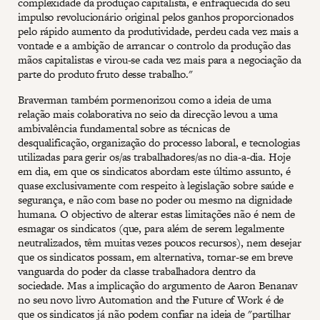
complexidade da produção capitalista, e enfraquecida do seu
impulso revolucionário original pelos ganhos proporcionados
pelo rápido aumento da produtividade, perdeu cada vez mais a
vontade e a ambição de arrancar o controlo da produção das
mãos capitalistas e virou-se cada vez mais para a negociação da
parte do produto fruto desse trabalho."
Braverman também pormenorizou como a ideia de uma
relação mais colaborativa no seio da direcção levou a uma
ambivalência fundamental sobre as técnicas de
desqualificação, organização do processo laboral, e tecnologias
utilizadas para gerir os/as trabalhadores/as no dia-a-dia. Hoje
em dia, em que os sindicatos abordam este último assunto, é
quase exclusivamente com respeito à legislação sobre saúde e
segurança, e não com base no poder ou mesmo na dignidade
humana. O objectivo de alterar estas limitações não é nem de
esmagar os sindicatos (que, para além de serem legalmente
neutralizados, têm muitas vezes poucos recursos), nem desejar
que os sindicatos possam, em alternativa, tornar-se em breve
vanguarda do poder da classe trabalhadora dentro da
sociedade. Mas a implicação do argumento de Aaron Benanav
no seu novo livro Automation and the Future of Work é de
que os
sindicatos já não podem confiar na ideia de "partilhar