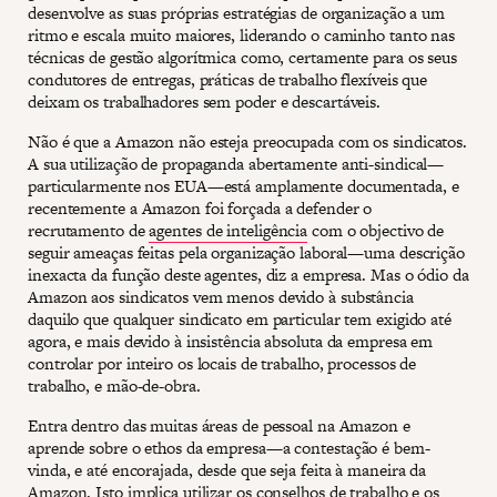
desenvolve as suas próprias estratégias de organização a um
ritmo e escala muito maiores, liderando o caminho tanto nas
técnicas de gestão algorítmica como, certamente para os seus
condutores de entregas, práticas de trabalho flexíveis que
deixam os trabalhadores sem poder e descartáveis.
Não é que a Amazon não esteja preocupada com os sindicatos.
A sua utilização de propaganda abertamente anti-sindical—
particularmente nos EUA—está amplamente documentada, e
recentemente a Amazon foi forçada a defender o
recrutamento de
agentes de inteligência
com o objectivo de
seguir ameaças feitas pela organização laboral—uma descrição
inexacta da função deste agentes, diz a empresa. Mas o ódio da
Amazon aos sindicatos vem menos devido à substância
daquilo que qualquer sindicato em particular tem exigido até
agora, e mais devido à insistência absoluta da empresa em
controlar por inteiro os locais de trabalho, processos de
trabalho, e mão-de-obra.
Entra dentro das muitas áreas de pessoal na Amazon e
aprende sobre o ethos da empresa—a contestação é bem-
vinda, e até encorajada, desde que seja feita à maneira da
Amazon. Isto implica utilizar os conselhos de trabalho e os