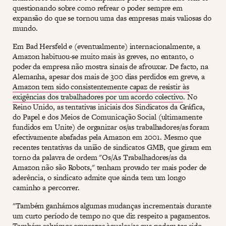
questionando sobre como refrear o poder sempre em
expansão do que se tornou uma das empresas mais valiosas do
mundo.
Em Bad Hersfeld e (eventualmente) internacionalmente, a
Amazon habituou-se muito mais às greves, no entanto, o
poder da empresa não mostra sinais de afrouxar. De facto, na
Alemanha, apesar dos mais de 300 dias perdidos em greve, a
Amazon tem sido consistentemente capaz de resistir às
exigências dos trabalhadores por um acordo colectivo
. No
Reino Unido, as tentativas iniciais dos Sindicatos da Gráfica,
do Papel e dos Meios de Comunicação Social (ultimamente
fundidos em Unite) de organizar os/as trabalhadores/as foram
efectivamente abafadas pela Amazon em 2001. Mesmo que
recentes tentativas da união de sindicatos GMB, que giram em
torno da palavra de ordem "Os/As Trabalhadores/as da
Amazon não são Robots," tenham provado ter mais poder de
aderência, o sindicato admite que ainda tem um longo
caminho a percorrer.
"Também ganhámos algumas mudanças incrementais durante
um curto período de tempo no que diz respeito a pagamentos.
Também salvámos empregos àqueles/as que podem ter sido