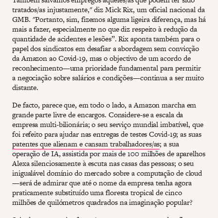
tratados/as injustamente," diz Mick Rix, um oficial nacional da
GMB. "Portanto, sim, fizemos alguma ligeira diferença, mas há
mais a fazer, especialmente no que diz respeito à redução da
quantidade de acidentes e lesões”. Rix aponta também para o
papel dos sindicatos em desafiar a abordagem sem convicção
da Amazon ao Covid-19, mas o objectivo de um acordo de
reconhecimento—uma prioridade fundamental para permitir
a negociação sobre salários e condições—continua a ser muito
distante.
De facto, parece que, em todo o lado, a Amazon marcha em
grande parte livre de encargos. Considere-se a escala da
empresa multi-bilionária; o seu serviço mundial imbatível, que
foi refeito para ajudar nas entregas de testes Covid-19; as suas
patentes que alienam e cansam trabalhadores/as
; a sua
operação de IA, assistida por mais de 100 milhões de aparelhos
Alexa silenciosamente à escuta nas casas das pessoas; o seu
inigualável domínio do mercado sobre a computação de cloud
—será de admirar que até o nome da empresa tenha agora
praticamente substituído uma floresta tropical de cinco
milhões de quilómetros quadrados na imaginação popular?