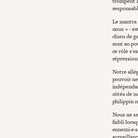
trompent l
responsabl
Le mantra d
nous » - es
chien de g
sont au pou
ce rôle s'e
répression
Notre allég
pouvoir ne
indépendan
côtés de no
philippin 
Nous ne ser
faibli lors
ennemi·e·s 
surveillanc