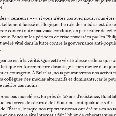
e public et contredisent les normes et l'éthique du journa
e.
es « censeurs » - « si vous n'êtes pas avec nous, vous êtes
t tellement faussé et illogique. Le rôle des médias est de se
arde contre toute mauvaise conduite, en particulier de cell
voir. Pendant les périodes de crise traversées par les Phil
st avéré vital dans la lutte contre la gouvernance anti-popula
.
eance est à la vérité. Que cette vérité blesse celleux qui so
 fait que renforcer encore davantage la pertinence d'un jo
t et courageux. À Bulatlat, nous poursuivrons nos activités
s collègues des médias alternatifs et dominants, car le peu
ne mérite pas moins.
ons pas muselé·e·s. En près de 20 ans d'existence, Bulatlat
que les forces de sécurité de l'État nous ont qualifié·e·s d'«
de l'État », lorsque nos reporter·rices·s ont été mis·es sou
e et que notre site internet a fait l'objet de cyberattaques 