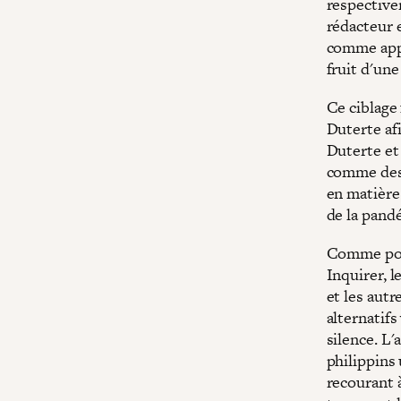
respective
rédacteur e
comme appa
fruit d'un
Ce ciblage
Duterte afi
Duterte et 
comme des 
en matière
de la pand
Comme pour
Inquirer, l
et les aut
alternatifs
silence. L
philippins 
recourant à 