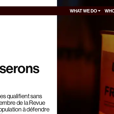
WHAT WE DO
WHO
 serons
les qualifient sans
, membre de la Revue
 population à défendre