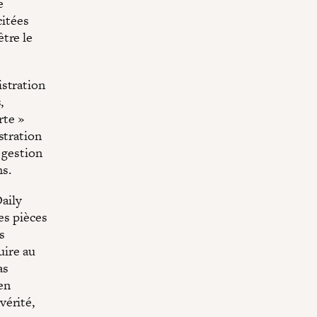
e
citées
tre le
istration
,
rte »
stration
 gestion
s.
aily
es pièces
s
uire au
as
 en
 vérité,