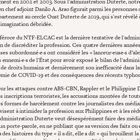
ment en 2002 et 2003. Sous l'administration Duterte, notr
n chef adjoint Danilo A. Arao figurait parmi les personnes 
rtement au cercle Oust Duterte de 2019, qui s'est révélé ê
e imagination débridée.
 féroce du NTF-ELCAC est la dernière tentative de l'admin
n de discréditer la profession. Ces quatre dernières années
ses subordonné·e·s ont considéré les « lanceur·euse·s d’ale
ennemi·e·s de l'État pour avoir exposé le bilan de l'admini
 de droits humains et dernièrement son inefficacité dans la
émie de COVID-19 et des conséquences des récents typhon
 les attaques contre ABS-CBN, Rappler et le Philippine D
es inscriptions terroristes, les accusations montées de tout
res formes de harcèlement contre les journalistes des média
 visent à intimider la profession aux Philippines et à les réd
'administration Duterte veut désespérément faire des médi
un porte-parole, en ne publiant que sa version des faits ou
des histoires du type « il a dit, elle a dit » qui brouillent la