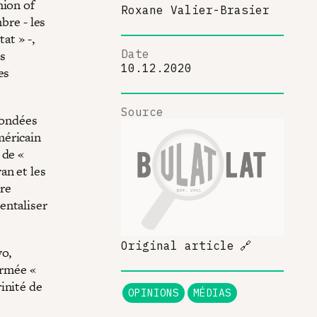
nion of
Roxane Valier-Brasier
bre - les
at » -,
s
Date
10.12.2020
es
Source
fondées
méricain
 de «
an et les
re
entaliser
Original article
🔗
yo,
armée «
inité de
OPINIONS
MÉDIAS