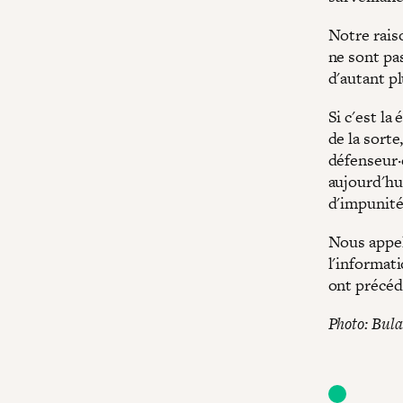
Notre rais
ne sont pas
d'autant p
Si c'est la
de la sorte
défenseur·
aujourd'hui
d'impunité
Nous appelo
l'informat
ont précédé
Photo: Bula