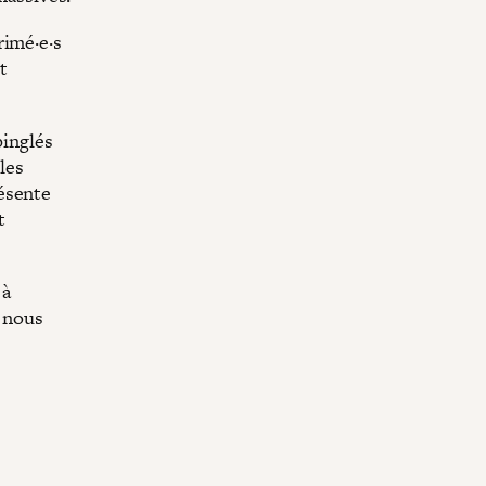
rimé·e·s
t
pinglés
 les
ésente
t
 à
i nous