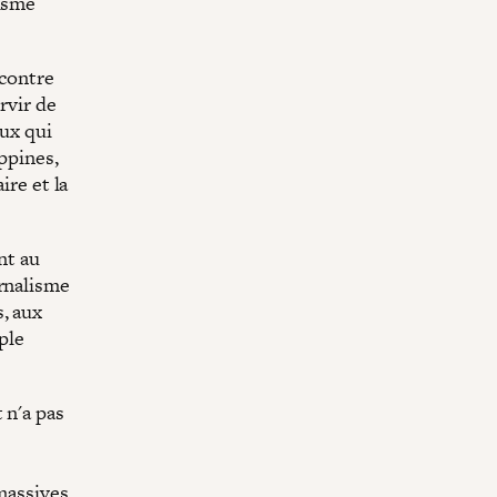
lisme
 contre
rvir de
eux qui
ippines,
ire et la
nt au
urnalisme
, aux
ple
 n'a pas
s
massives.