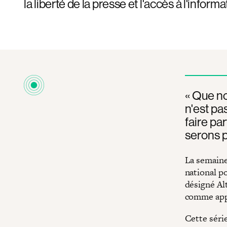
la liberté de la presse et l'accès à l'informa
« Que no
n'est pa
faire pa
serons p
La semaine
national p
désigné Al
comme app
Cette série