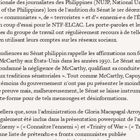
tionale des journalistes des Philippines (NUJP, National U
 of the Philippines) lors de l'audition du Sénat le 1er décem
 « communistes », de « terroristes » et d’« ennemi·e·s de l'Ét
un coup d’essai pour le NTF-ELCAC. Les porte-paroles et le
es du groupe de travail ont régulièrement recours à de tell
n utilisant leurs comptes sur les réseaux sociaux.
audiences au Sénat philippin rappelle les affirmations non 
McCarthy aux États-Unis dans les années 1950. Le Sénat a
condamné la négligence de McCarthy, qualifiant sa conduite
aux traditions sénatoriales ». Tout comme McCarthy, Capuy
 témoins du gouvernement n'ont pas pu présenter le moind
 preuve mais, malheureusement, le Sénat se laisse instrum
e-forme pour de tels mensonges et désinformations.
ellera que, sous l'administration de Gloria Macapagal-Arro
 également été inclus dans la présentation powerpoint de l'
nemy » (« Connaître l’ennemi ») et «Trinity of War » (« Tr
 une liste de prétendu·e·s fronts communistes publiée