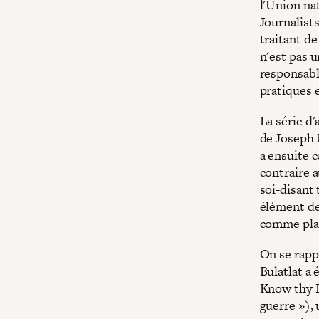
l'Union na
Journalists
traitant de
n'est pas 
responsabl
pratiques e
La série d'
de Joseph 
a ensuite 
contraire 
soi-disant
élément de
comme plat
On se rapp
Bulatlat a
Know thy E
guerre »),