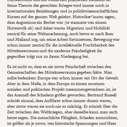
Seine Theorie des gerechten Krieges wird immer noch in
internationalen Beziehungen und in politikwissenschaftlichen
Kursen auf der ganzen Welt gelehrt. Historiker*innen sagen,
dass Augustinus ein Berber war (er stammte von einem
Hirtenvolk ab) und daher waren Migration und Mobilität
zentral für seine Weltanschauung, noch bevor er nach Rom
und Mailand zog, um seine Arbeit fortzusetzen. Bewegung war
schon immer zentral für die intellektuelle Fruchtbarkeit des
Mittelmeerraums und die moderne Feindseligkeit ihr
gegenüber trägt nur zu ihrem Niedergang bei.
Es ist nicht so, dass es nie zuvor Feindschaft zwischen den
Gemeinschaften des Mittelmeerraums gegeben hätte. Man
sollte bedenken: Europa war schon immer ein Ort der Gewalt.
Aber in dem Maße, in dem Europa zu einem enormen
sozialen und politischen Projekt zusammengewachsen ist, ist
das Ausmaß des Schadens größer geworden. Bertrand Russell
schrieb einmal, dass Anführer schon immer dumm waren,
aber zuvor waren sie noch nie so mächtig. Er schrieb über die
Zeit zwischen den Weltkriegen, aber dasselbe kann man auch
heute sagen. Die menschliche Fähigkeit, Schaden anzurichten,
ist größer als je zuvor, was historische Spannungen und Hass