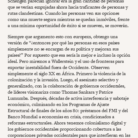
Schengen parecían ignorar era la gran cantidad de personas
que se verían empujadas ahora hacia traficantes de personas y
rutas clandestinas. Cuando las personas ven sus opciones
como una muerte segura mientras se quedan inmóviles, frente
a una mínima oportunidad de éxito si se mueven, se moverán.
Siempre que argumento esto con europexs, obtengo una
versión de “¿entonces por qué las personas en esos países
simplemente no se encargan de su política y mejoran sus
países?” Por supuesto que esa sería la mejor e incluso la opción
ideal. Pero miremos a Wallerstein y el uso de fronteras para
exportar inestabilidad fuera de Occidente. Observen
simplemente el siglo XX en África. Primero la violencia de la
colonización y la invasión. Luego, el asesinato selectivo y
generalizado, con la colaboración de gobiernos occidentales,
de líderes visionarixs como Thomas Sankara y Patrice
Lumumba. Después, décadas de activa interferencia y sabotaje
económico, culminando en los Programas de Ajuste
Estructural de finales de los años 80: préstamos del FMI y del
Banco Mundial a economías en crisis, condicionados a
reformas estructurales. Ahora tenemos colonialismo digital y
los gobiernos occidentales proporcionando cobertura a las
corporaciones privadas occidentales para que interfieran en las