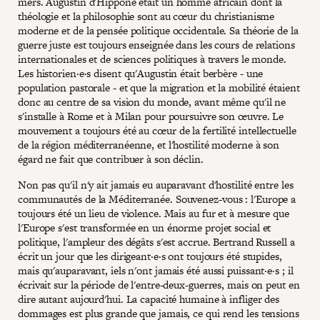
mers. Augustin d'Hippone était un homme africain dont la
théologie et la philosophie sont au cœur du christianisme
moderne et de la pensée politique occidentale. Sa théorie de la
guerre juste est toujours enseignée dans les cours de relations
internationales et de sciences politiques à travers le monde.
Les historien·e·s disent qu'Augustin était berbère - une
population pastorale - et que la migration et la mobilité étaient
donc au centre de sa vision du monde, avant même qu'il ne
s'installe à Rome et à Milan pour poursuivre son œuvre. Le
mouvement a toujours été au cœur de la fertilité intellectuelle
de la région méditerranéenne, et l'hostilité moderne à son
égard ne fait que contribuer à son déclin.
Non pas qu'il n'y ait jamais eu auparavant d'hostilité entre les
communautés de la Méditerranée. Souvenez-vous : l'Europe a
toujours été un lieu de violence. Mais au fur et à mesure que
l'Europe s'est transformée en un énorme projet social et
politique, l'ampleur des dégâts s'est accrue. Bertrand Russell a
écrit un jour que les dirigeant·e·s ont toujours été stupides,
mais qu'auparavant, iels n'ont jamais été aussi puissant·e·s ; il
écrivait sur la période de l'entre-deux-guerres, mais on peut en
dire autant aujourd'hui. La capacité humaine à infliger des
dommages est plus grande que jamais, ce qui rend les tensions