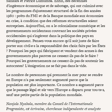
Sankara et Patrice Lumumba. Enfin, des décennies
d'ingérence économique et de sabotage, qui ont culminé avec
les programmes d'ajustement structurel de la fin des années
1980 : prêts du FMI et de la Banque mondiale aux économies
en crise, à condition que des réformes structurelles soient
entreprises. Aujourd'hui, on a le colonialisme numérique et les
gouvernements occidentaux couvrant les sociétés privées
occidentales qui s'ingèrent dans la politique des pays en
développement. Pensez-vous encore qu'il soit juste de faire
porter aux civil·e·s la responsabilité des choix faits par les États
? Pourquoi les pays qui fabriquent et vendent des armes à des
gouvernements plus pauvres ne cessent-ils pas de le faire ?
Pourquoi les gouvernements ne cessent-ils pas de soutenir les
autocrates? L'émigration ne se fait pas dans le vide.
Le nombre de personnes qui prennent la mer pour se rendre
en Europe n'a pas seulement augmenté parce que la
population est plus importante. Ce nombre a augmenté parce
que le passage légal et sûr vers l'Europe a disparu pour tou·te·s,
sauf une petite partie de la population mondiale.
Nanjala Nyabola, membre du Conseil de l’Internationale
Progressiste, est écrivaine, chercheuse indépendante et analyste