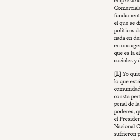
empresaria
Comerciale
fundamenta
el que se d
políticas 
nada en de
en una age
que es la 
sociales y 
[L]
Yo quie
lo que est
comunidad i
consta per
penal de l
poderes, q
el Presiden
Nacional C
sufrieron p