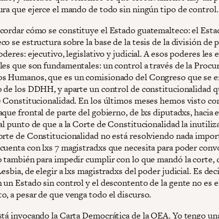
ura que ejerce el mando de todo sin ningún tipo de control.
cordar cómo se constituye el Estado guatemalteco: el Esta
o se estructura sobre la base de la tesis de la división de 
oderes: ejecutivo, legislativo y judicial. A esos poderes les 
les que son fundamentales: un control a través de la Procu
s Humanos, que es un comisionado del Congreso que se e
o de los DDHH, y aparte un control de constitucionalidad q
e Constitucionalidad. En los últimos meses hemos visto co
que frontal de parte del gobierno, de lxs diputadxs, hacia 
al punto de que a la Corte de Constitucionalidad la inutiliz
orte de Constitucionalidad no está resolviendo nada impor
cuenta con lxs 7 magistradxs que necesita para poder conv
o también para impedir cumplir con lo que mandó la corte,
esbia, de elegir a lxs magistradxs del poder judicial. Es deci
 un Estado sin control y el descontento de la gente no es e
o, a pesar de que venga todo el discurso.
stá invocando la Carta Democrática de la OEA. Yo tengo un