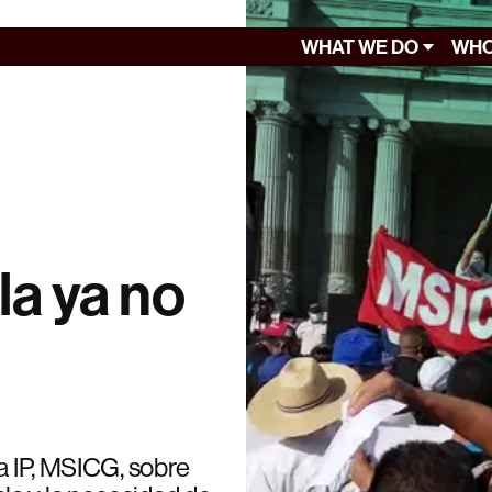
WHAT WE DO
WHO
a ya no
la IP, MSICG, sobre