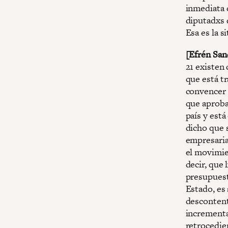
inmediata d
diputadxs 
Esa es la s
[Efrén San
21 existen
que está t
convencer 
que aproba
país y est
dicho que 
empresaria
el movimie
decir, que
presupuest
Estado, es
descontent
incrementa
retrocedie