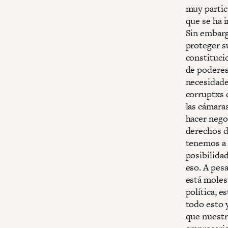
muy partic
que se ha 
Sin embarg
proteger s
constituci
de poderes
necesidade
corruptxs q
las cámara
hacer negoc
derechos de
tenemos a 
posibilidad
eso. A pes
está moles
política, e
todo esto 
que nuestro