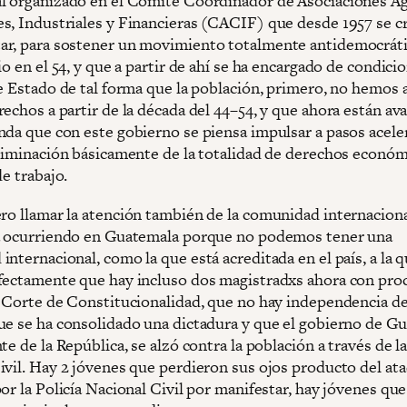
l organizado en el Comité Coordinador de Asociaciones Ag
s, Industriales y Financieras (CACIF) que desde 1957 se c
r, para sostener un movimiento totalmente antidemocrát
io en el 54, y que a partir de ahí se ha encargado de condicio
de Estado de tal forma que la población, primero, no hemos
rechos a partir de la década del 44–54, y que ahora están a
nda que con este gobierno se piensa impulsar a pasos acele
eliminación básicamente de la totalidad de derechos económ
de trabajo.
ro llamar la atención también de la comunidad internacion
á ocurriendo en Guatemala porque no podemos tener una
nternacional, como la que está acreditada en el país, a la q
fectamente que hay incluso dos magistradxs ahora con pro
a Corte de Constitucionalidad, que no hay independencia d
ue se ha consolidado una dictadura y que el gobierno de G
te de la República, se alzó contra la población a través de la
ivil. Hay 2 jóvenes que perdieron sus ojos producto del at
or la Policía Nacional Civil por manifestar, hay jóvenes que