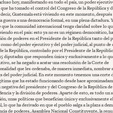
ncluso hoy, manifestando en todo el país, un poder ejecutiv
 que ha tomado el control del Congreso de la República y d
Es decir, Guatemala está viviendo en este momento, después
la guerra a una democracia formal, en una plena dictadura. 
 que la comunidad internacional tenga claridad sobre lo qu
viendo en el país: esto ya no es un régimen democrático, h
ión de poderes en el Presidente de la República tanto del 
, como del poder ejecutivo y del poder judicial, al punto de 
e la República, controlado por el Presidente de la Repúblic
115 diputadxs que responden única y exclusivamente a lo que
tivo, se ha negado a acatar una resolución de la Corte de
onalidad que les ordenaba, de manera inmediata, nombrar a
s del poder judicial. En este momento tenemos una corte 
legítima que ha estado funcionando desde hace aproximada
a negativa del presidente y del Congreso de la República de
encia y la división de poderes. Aparte de esto, es todo un 
ión, unas políticas que benefician única y exclusivamente e
, lo que ha derivado en que el pueblo salga a la plaza a de
cia de poderes, Asamblea Nacional Constituyente, la renu