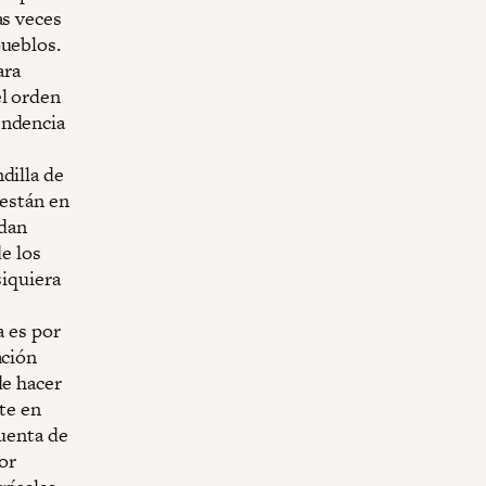
as veces
pueblos.
ara
el orden
endencia
dilla de
 están en
edan
de los
siquiera
a es por
ación
de hacer
nte en
cuenta de
tor