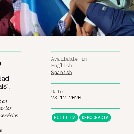
Available in
a
English
a
Spanish
dad
ís".
Date
23.12.2020
a en
or las
servicios
POLÍTICA
DEMOCRACIA
la