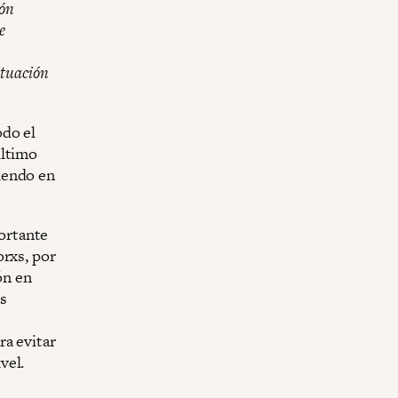
ión
e
n
situación
do el
último
iendo en
ortante
orxs, por
ón en
as
ra evitar
vel.