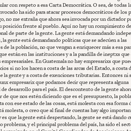
ular con respeto a esa Carta Democrática. O sea, de todas l
invocado ha sido para atacar procesos democráticos de los 
o, no me extraña que ahora sea invocada por un dictador p
u posición frente al pueblo. Aquí no hay un rompimiento d
onal de parte de la gente. La gente está demandando indep
, la gente está demandando políticas que se adecúen a las
s de la población, no que vengan a enriquecer más a esa pan
ue están en las instituciones y a la pandilla de ineptxs que
s empresariales. En Guatemala no hay empresarixs que pu
ios si no los hacen a costa de las arcas del Estado, a costa 
 la gente y a costa de exenciones tributarias. Entonces ni 
unx empresarix que podamos decir que representa alguna
 de desarrollo para el país. El descontento de la gente ahor
ar de que nos estén diciendo que es el presupuesto, la pobl
ta con ese estado de las cosas, está molesta con esa forma 
stá molesta, o creo que al final de cuentas hay algo importa
y es que la gente está despertando, la gente se está dando 
 problema, y el principal problema del país, ha sido el sec