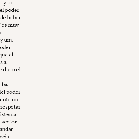
o y un
el poder
 de haber
Y es muy
e
ay una
poder
que el
a a
 dicta el
 lxs
del poder
mente un
 respetar
sistema
l sector
mandar
ncia