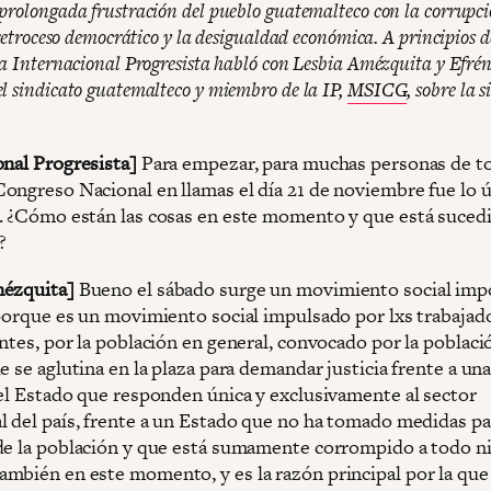
prolongada frustración del pueblo guatemalteco con la corrupc
 retroceso democrático y la desigualdad económica. A principios d
la Internacional Progresista habló con Lesbia Amézquita y Efré
l sindicato guatemalteco y miembro de la IP,
MSICG
, sobre la 
onal Progresista]
Para empezar, para muchas personas de to
ongreso Nacional en llamas el día 21 de noviembre fue lo 
. ¿Cómo están las cosas en este momento y que está suced
?
mézquita]
Bueno el sábado surge un movimiento social imp
 porque es un movimiento social impulsado por lxs trabajad
ntes, por la población en general, convocado por la poblaci
e se aglutina en la plaza para demandar justicia frente a un
del Estado que responden única y exclusivamente al sector
l del país, frente a un Estado que no ha tomado medidas pa
de la población y que está sumamente corrompido a todo ni
mbién en este momento, y es la razón principal por la que