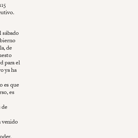
115
utivo.
l sábado
obierno
la, de
uesto
d para el
o ya ha
o es que
rso, es
s de
a venido
oder,