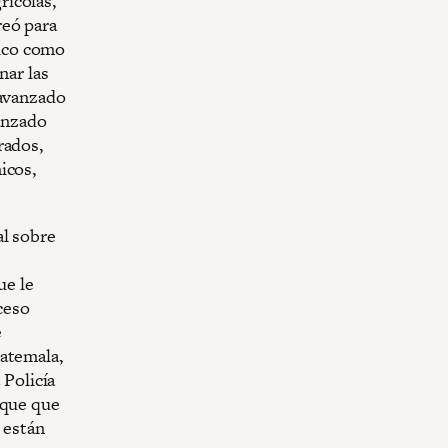
rícolas,
reó para
ico como
nar las
 avanzado
vanzado
rados,
icos,
al sobre
ue le
ceso
e
uatemala,
 Policía
aque que
 están