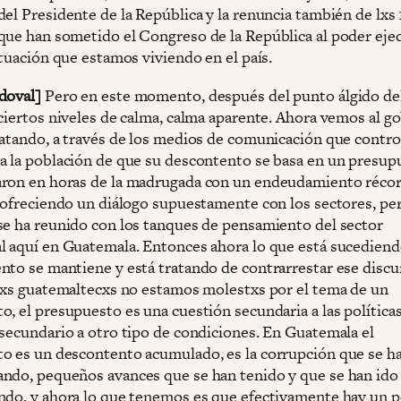
el Presidente de la República y la renuncia también de lxs 
que han sometido el Congreso de la República al poder ejec
ituación que estamos viviendo en el país.
doval]
Pero en este momento, después del punto álgido de
 ciertos niveles de calma, calma aparente. Ahora vemos al g
ratando, a través de los medios de comunicación que contro
a la población de que su descontento se basa en un presup
ron en horas de la madrugada con un endeudamiento récor
á ofreciendo un diálogo supuestamente con los sectores, per
se ha reunido con los tanques de pensamiento del sector
l aquí en Guatemala. Entonces ahora lo que está sucediend
nto se mantiene y está tratando de contrarrestar ese discu
 lxs guatemaltecxs no estamos molestxs por el tema de un
o, el presupuesto es una cuestión secundaria a las política
 secundario a otro tipo de condiciones. En Guatemala el
o es un descontento acumulado, es la corrupción que se h
ndo, pequeños avances que se han tenido y que se han ido
ndo, y ahora lo que tenemos es que efectivamente hay un p