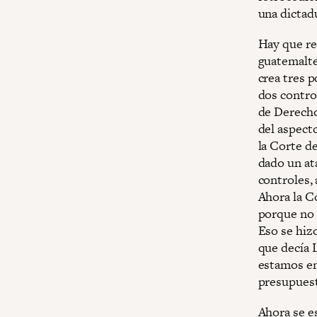
una dictad
Hay que re
guatemaltec
crea tres p
dos contro
de Derecho
del aspect
la Corte d
dado un ata
controles, 
Ahora la C
porque no 
Eso se hiz
que decía L
estamos en
presupuest
Ahora se e