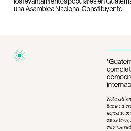
los levantamientos populares en Guatema
una Asamblea Nacional Constituyente.
"Guatem
complet
democra
internac
Nota editor
llamas dier
negociacione
educativos,
empresarial