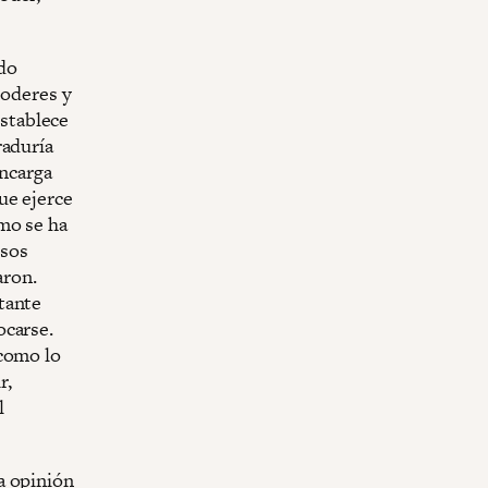
do
poderes y
establece
raduría
ncarga
ue ejerce
mo se ha
esos
aron.
tante
ocarse.
 como lo
r,
l
a opinión