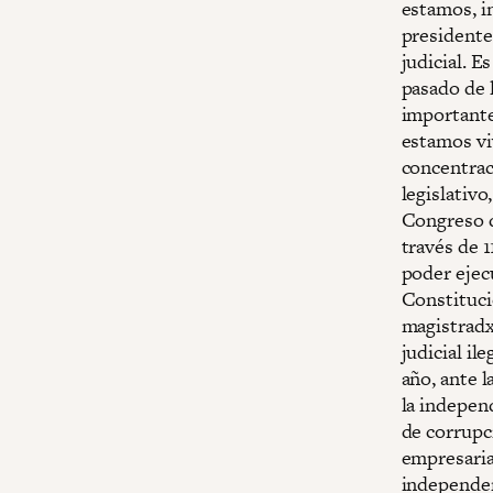
estamos, i
presidente
judicial. 
pasado de 
importante
estamos vi
concentrac
legislativo
Congreso d
través de 
poder ejecu
Constituci
magistradx
judicial i
año, ante l
la independ
de corrupc
empresarial
independen