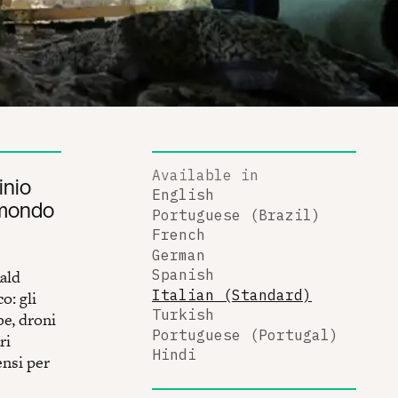
Available in
inio
English
l mondo
Portuguese (Brazil)
French
German
nald
Spanish
Italian (Standard)
: gli
Turkish
be, droni
Portuguese (Portugal)
ri
Hindi
ensi per