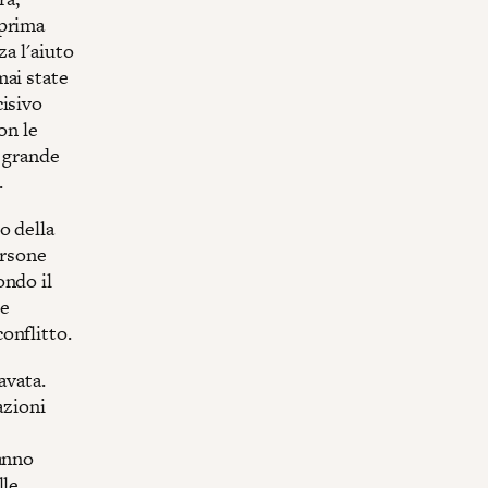
 prima
za l'aiuto
mai state
cisivo
on le
l grande
.
o della
ersone
ondo il
le
onflitto.
avata.
azioni
hanno
lle