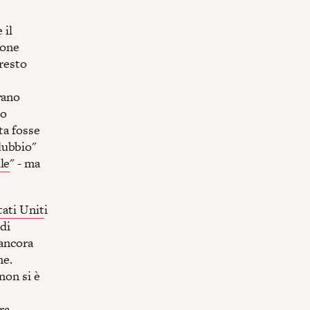
 il
ione
resto
rano
do
ta fosse
dubbio"
le
" - ma
tati Unit
i
 di
 ancora
ne.
non si è
ra,