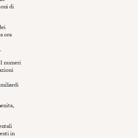
oni di
dei
ta ora
.
. I numeri
azioni
 miliardi
enita,
entali
enti in