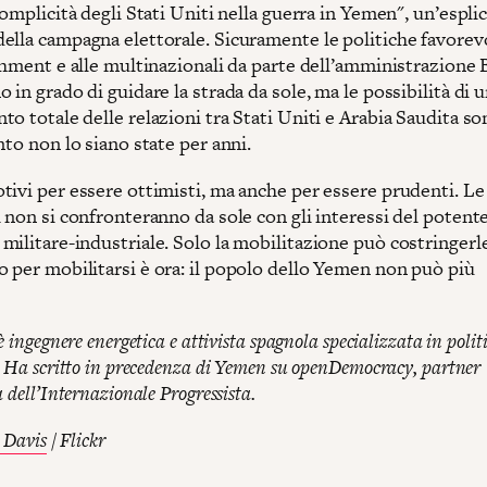
complicità degli Stati Uniti nella guerra in Yemen", un’esplic
ella campagna elettorale. Sicuramente le politiche favorev
ishment e alle multinazionali da parte dell’amministrazione
 in grado di guidare la strada da sole, ma le possibilità di 
o totale delle relazioni tra Stati Uniti e Arabia Saudita so
nto non lo siano state per anni.
ivi per essere ottimisti, ma anche per essere prudenti. Le 
 non si confronteranno da sole con gli interessi del potent
ilitare-industriale. Solo la mobilitazione può costringerle 
 per mobilitarsi è ora: il popolo dello Yemen non può più
è ingegnere energetica e attivista spagnola specializzata in polit
. Ha scritto in precedenza di Yemen su openDemocracy, partner
 dell’Internazionale Progressista.
 Davis
/ Flickr