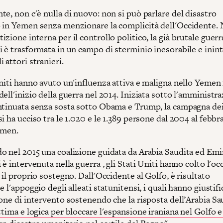
e, non c'è nulla di nuovo: non si può parlare del disastro
 in Yemen senza menzionare la complicità dell'Occidente. 
zione interna per il controllo politico, la già brutale guerra
i è trasformata in un campo di sterminio inesorabile e inin
 attori stranieri.
niti hanno avuto un'influenza attiva e maligna nello Yemen 
ell'inizio della guerra nel 2014. Iniziata sotto l'amministr
ntinuata senza sosta sotto Obama e Trump, la campagna dei
i ha ucciso tra le 1.020 e le 1.389 persone dal 2004 al febb
emen.
o nel 2015 una coalizione guidata da Arabia Saudita ed Emi
 è intervenuta nella guerra , gli Stati Uniti hanno colto l'o
 il proprio sostegno. Dall'Occidente al Golfo, è risultato
e l'appoggio degli alleati statunitensi, i quali hanno giustifi
one di intervento sostenendo che la risposta dell’Arabia Sa
ttima e logica per bloccare l'espansione iraniana nel Golfo e