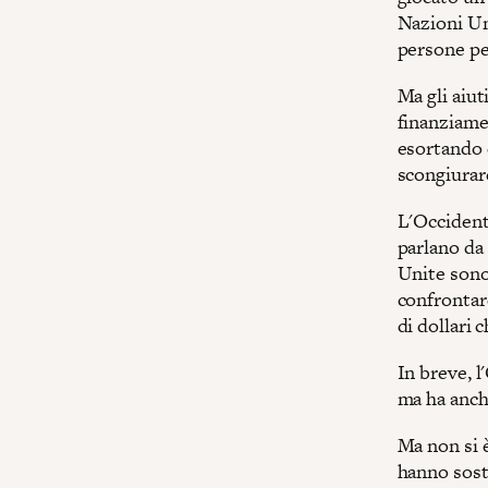
Nazioni Un
persone pe
Ma gli aiut
finanziamen
esortando 
scongiurar
L'Occidente
parlano da 
Unite sono
confrontare
di dollari 
In breve, l
ma ha anche
Ma non si 
hanno sost