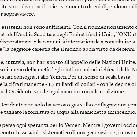
ite sono diventati l'unico strumento da cui dipendono mili
r sopravvivere.
i esistenti non sono sufficienti. Con il ridimensionamento 
ti dell'Arabia Saudita e degli Emirati Arabi Uniti, l'ONU s
disperatamente la comunità internazionale a contribuire a
e "
la peggiore carestia che il mondo abbia visto da decenni
"
, tuttavia, non ha risposto all'appello delle Nazioni Unite
soli: meno della metà degli aiuti umanitari richiesti dalle N
 stati consegnati allo Yemen. Per un senso di scala basta
 la cifra rimanente - 1,7 miliardi di dollari - con le decine di
che l'Occidente vende ogni anno in armi alla coalizione.
'Occidente non solo ha versato gas sulla conflagrazione yem
 tagliato la fornitura di acqua alla manichetta antincendio.
è persa ogni speranza per lo Yemen. Mentre i governi occid
enuto l'assassinio sistematico di una generazione, i movim