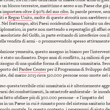
un blocco terrestre, marittimo e aereo a un Paese che già
ra
importava oltre il 90% del suo cibo
. In parole povere, sen
iti e
Regno Unito
, molte di queste atrocità non sarebbero 
Nel frattempo, altri Paesi occidentali hanno fornito un de
plomatico, in parte non mettendo a repentaglio gli affari c
ssolutiste del Golfo, in parte evitando di interferire con i
ella vendita di armi - o promuovendolo spesso attivamente
olazione yemenita, questo assegno in bianco per l'intervent
è stato un disastro. Dopo anni di conflitto, 24 milioni di p
bisogno di una qualche forma di assistenza umanitaria. Sec
pporto del
Pardee Center
per il Programma di Sviluppo del
ite, dal marzo 2015 circa 310.000 persone sono morte nel c
so questa terribile crisi umanitaria si è ulteriormente aggr
carsi dei combattimenti, la catastrofe ambientale - le inond
 fatto sfollare più di 300.000 persone - e l'impatto del
s in un Paese in cui è rimasto poco del sistema sanitario 
 ruolo mortale. In questo contesto, i programmi di aiuto de