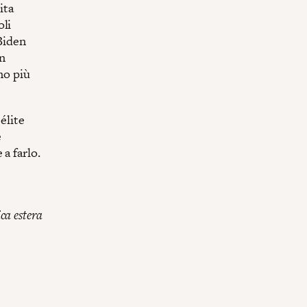
ita
oli
 Biden
un
no più
élite
e
a farlo.
ica estera