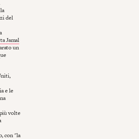
l
la
zi del
a
sta Jamal
arato un
que
niti,
a e le
una
più volte
a
, con "la