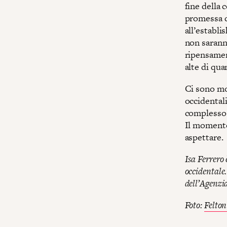
fine della 
promessa d
all’establ
non saranno
ripensament
alte di qua
Ci sono mot
occidentali
complesso m
Il momento
aspettare.
Isa Ferrero 
occidentale
dell’Agenzia
Foto:
Felton