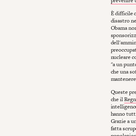
prevenire 
È difficile
disastro ne
Obama non 
sponsorizz
dell'ammin
preoccupati
nucleare co
"a un punt
che una so
mantenere 
Queste prev
che il
Regn
intelligenc
hanno tutti
Grazie a un
fatta scrup
popolazione