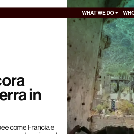
WHAT WE DO
WHO
cora
erra in
ropee come Francia e