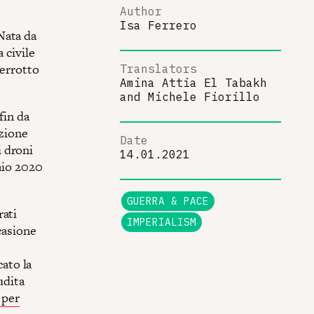
Author
Isa Ferrero
Nata da
 civile
terrotto
Translators
Amina Attia El Tabakh
and
Michele Fiorillo
fin da
azione
Date
 droni
14.01.2021
raio 2020
GUERRA & PACE
rati
IMPERIALISM
ccasione
cato la
udita
 per