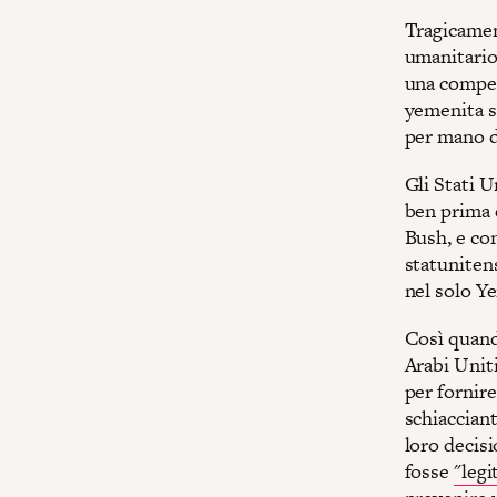
Tragicament
umanitario
una competi
yemenita s
per mano di
Gli Stati U
ben prima d
Bush, e co
statunitens
nel solo Y
Così quand
Arabi Uniti
per fornire
schiacciant
loro decisi
fosse
"legi