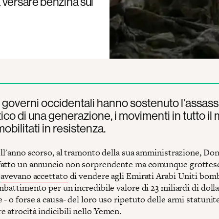
 versare benzina sul
 governi occidentali hanno sostenuto l'assass
ico di una generazione, i movimenti in tutto i
obilitati in resistenza.
dell'anno scorso, al tramonto della sua amministrazione, Do
atto un annuncio non sorprendente ma comunque grottesco
i
avevano accettato
di vendere agli Emirati Arabi Uniti bom
mbattimento per un incredibile valore di 23 miliardi di dolla
- o forse a causa- del loro uso ripetuto delle armi statunit
 atrocità indicibili nello Yemen.