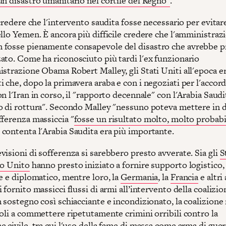
un disastro umanitario nel cortile del Regno"
.
 credere che l'intervento saudita fosse necessario per evitare
llo Yemen. È ancora più difficile credere che l'amministraz
fosse pienamente consapevole del disastro che avrebbe p
ato. Come ha riconosciuto più tardi l'ex funzionario
istrazione Obama Robert Malley, gli Stati Uniti all'epoca e
 che, dopo la primavera araba e con i negoziati per l'accor
n l'Iran in corso, il "rapporto decennale" con l'Arabia Saudi
o di rottura". Secondo Malley "nessuno poteva mettere in 
fferenza massiccia "
fosse un risultato molto, molto probabi
contenta l'Arabia Saudita era più importante.
isioni di sofferenza si sarebbero presto avverate. Sia gli
S
o Unito
hanno presto iniziato a fornire supporto logistico,
e e diplomatico, mentre loro, la
Germania
, la
Francia
e altri
 fornito massicci flussi di armi all’intervento della coalizio
 sostegno così schiacciante e incondizionato, la coalizione 
oli a commettere ripetutamente crimini orribili contro la
 civile, tra cui l'uso della fame di massa come arma di guer