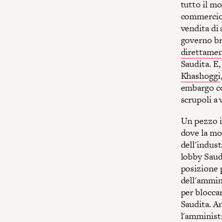
tutto il m
commercio 
vendita di 
governo br
direttame
Saudita. E,
Khashoggi
embargo co
scrupoli a 
Un pezzo im
dove la mob
dell'indust
lobby Saud
posizione 
dell'ammin
per bloccar
Saudita. An
l'amministr