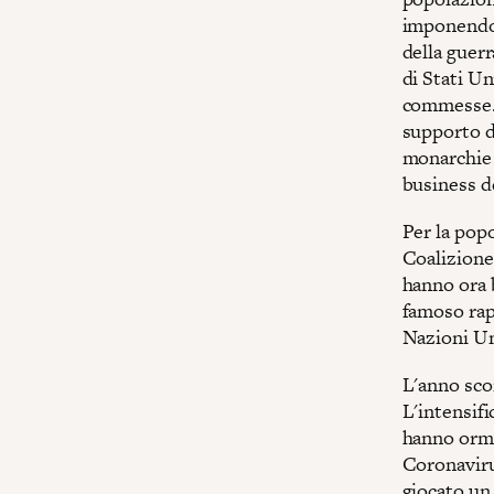
imponendo 
della guer
di Stati Un
commesse. 
supporto di
monarchie a
business d
Per la pop
Coalizione 
hanno ora 
famoso ra
Nazioni Un
L'anno scor
L'intensifi
hanno ormai
Coronaviru
giocato un