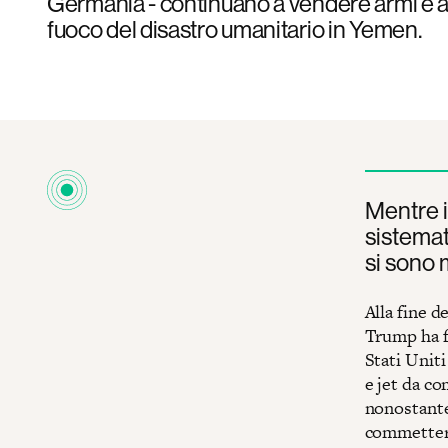
Germania - continuano a vendere armi e a
fuoco del disastro umanitario in Yemen.
Mentre i
sistemat
si sono m
Alla fine 
Trump ha f
Stati Unit
e jet da co
nonostante 
commettere