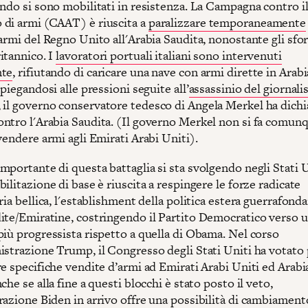
ondo si sono mobilitati in resistenza. La Campagna contro i
di armi (CAAT) è riuscita a
paralizzare temporaneamente
armi del Regno Unito all'Arabia Saudita, nonostante gli sfor
itannico. I
lavoratori portuali italiani sono intervenuti
nte
, rifiutando di caricare una nave con armi dirette in Arabi
 piegandosi alle pressioni seguite all’
assassinio del giornali
, il governo conservatore tedesco di Angela Merkel ha dichi
ntro l'Arabia Saudita. (Il governo Merkel non si fa comun
vendere armi agli Emirati Arabi Uniti).
portante di questa battaglia si sta svolgendo negli Stati U
ilitazione di base è riuscita a respingere le forze radicate
ria bellica, l'establishment della politica estera guerrafondai
ite/Emiratine, costringendo il Partito Democratico verso 
più progressista rispetto a quella di Obama. Nel corso
istrazione Trump, il Congresso degli Stati Uniti ha votato 
e specifiche vendite d’armi ad Emirati Arabi Uniti ed Arabi
che se alla fine a questi blocchi è stato posto il veto,
azione Biden in arrivo offre una possibilità di cambiamento