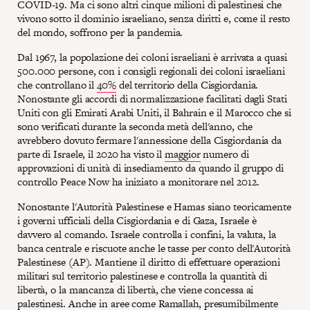
COVID-19. Ma ci sono altri cinque milioni di palestinesi che
vivono sotto il dominio israeliano, senza diritti e, come il resto
del mondo, soffrono per la pandemia.
Dal 1967, la popolazione dei coloni israeliani è arrivata a quasi
500.000 persone, con i consigli regionali dei coloni israeliani
che controllano il
40%
del territorio della Cisgiordania.
Nonostante gli accordi di normalizzazione facilitati dagli Stati
Uniti con gli Emirati Arabi Uniti, il Bahrain e il Marocco che si
sono verificati durante la seconda metà dell'anno, che
avrebbero dovuto fermare l'annessione della Cisgiordania da
parte di Israele, il 2020 ha visto il
maggior
numero di
approvazioni di unità di insediamento da quando il gruppo di
controllo Peace Now ha iniziato a monitorare nel 2012.
Nonostante l'Autorità Palestinese e Hamas siano teoricamente
i governi ufficiali della Cisgiordania e di Gaza, Israele è
davvero al comando. Israele controlla i confini, la valuta, la
banca centrale e riscuote anche le tasse per conto dell'Autorità
Palestinese (AP). Mantiene il diritto di effettuare operazioni
militari sul territorio palestinese e controlla la quantità di
libertà, o la mancanza di libertà, che viene concessa ai
palestinesi. Anche in aree come Ramallah, presumibilmente