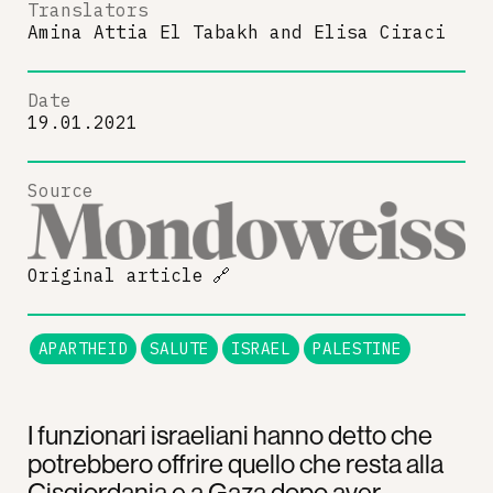
Translators
Amina Attia El Tabakh
and
Elisa Ciraci
Date
19.01.2021
Source
Original article
🔗
APARTHEID
SALUTE
ISRAEL
PALESTINE
I funzionari israeliani hanno detto che
potrebbero offrire quello che resta alla
Cisgiordania e a Gaza dopo aver