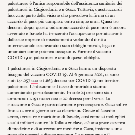
palestinese è l'unica responsabile dell'assistenza sanitaria dei
palestinesi in Cisgiordania e a Gaza. Tuttavia, questi accordi
facevano parte della visione che prevedeva la firma di un
accordo di pace più completo entro cinque anni. Quasi tre
decenni dopo, questo più ampio accordo di pace non è ancora
avvenuto e Israele ha trincerato l'occupazione portata avanti
dalle sue imprese di insediamento violando il diritto
internazionale e schivando i suoi obblighi morali, legali e
umanitari come potenza occupante. Fornire il vaccino
COVID-19 ai palestinesi è uno di questi obblighi.
I palestinesi in Cisgiordania e a Gaza hanno un disperato
bisogno del vaccino COVID-19. Al 6 gennaio 2021, ci sono
stati 144.257
casi
e 1.663 decessi per COVID-19 nei territori
palestinesi. L'infezione e il tasso di mortalità stanno
aumentando pericolosamente. In sole 24 ore sono stati
annunciati 1.191 nuovi casi e 20 decessi per il virus. La
situazione a Gaza è particolarmente preoccupante. Gaza soffre
fino a 12 ore al giorno senza elettricità. Grazie all'assedio
aereo, terrestre e marittimo di Israele, così come ai molteplici
assalti militari contro l'affollata enclave, c'è una grave carenza
di medicine e di attrezzature mediche a Gaza, insieme a una
notevole povertà e disoccupazione. La quarantena e il