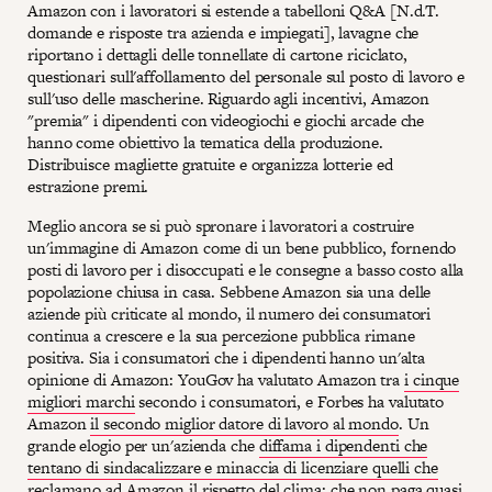
Amazon con i lavoratori si estende a tabelloni Q&A [N.d.T.
domande e risposte tra azienda e impiegati], lavagne che
riportano i dettagli delle tonnellate di cartone riciclato,
questionari sull'affollamento del personale sul posto di lavoro e
sull'uso delle mascherine. Riguardo agli incentivi, Amazon
"premia" i dipendenti con videogiochi e giochi arcade che
hanno come obiettivo la tematica della produzione.
Distribuisce magliette gratuite e organizza lotterie ed
estrazione premi.
Meglio ancora se si può spronare i lavoratori a costruire
un'immagine di Amazon come di un bene pubblico, fornendo
posti di lavoro per i disoccupati e le consegne a basso costo alla
popolazione chiusa in casa. Sebbene Amazon sia una delle
aziende più criticate al mondo, il numero dei consumatori
continua a crescere e la sua percezione pubblica rimane
positiva. Sia i consumatori che i dipendenti hanno un'alta
opinione di Amazon: YouGov ha valutato Amazon tra
i cinque
migliori marchi
secondo i consumatori, e Forbes ha valutato
Amazon
il secondo miglior datore di lavoro al mondo
. Un
grande elogio per un'azienda che
diffama i dipendenti che
tentano di sindacalizzare e minaccia di licenziare quelli che
reclamano ad Amazon il rispetto del clima
; che non paga quasi