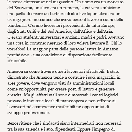
le stesse circostanze nel magazzino. Un uomo era un avvocato
del Botswana, un altro era un rumeno, la cui vera ambizione
era quella di creare un barbiere di alto livello; un altro era un
ex ingegnere meccanico che aveva perso il lavoro a causa della
pandemia. C'erano lavoratori provenienti da tutta Europa,
dagli Stati Uniti e dal Sud America, dall'Africa e dall'Asia.
C'erano studenti universitari e anziani, madri e padri. Avevano
una cosa in comune: nessuno di loro voleva lavorare lì. Chi lo
vorrebbe? La maggior parte delle persone lavora in Amazon
perché deve - una condizione di disperazione facilmente
sfruttabile.
Amazon sa come trovare questi lavoratori sfruttabili. È stato
dimostrato che Amazon tende a costruire i suoi magazzini in
aree povere
, dove vengono visti da amministrazioni locali
come un'opportunità per creare posti di lavoro e generare
crescita. Ma gli effetti reali sono dimostrati: i centri logistici
privano le industrie locali di manodopera
e non offrono ai
lavoratori né competenze trasferibili né opportunità di
sviluppo professionale.
Bezos ritiene che i sindacati siano intermediari non necessari
tra la sua azienda e i suoi dipendenti. Eppure l'impegno di