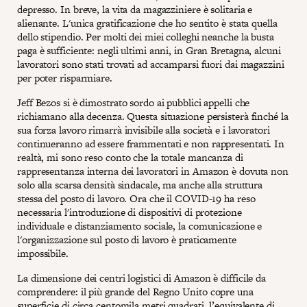
depresso. In breve, la vita da magazziniere è solitaria e
alienante. L'unica gratificazione che ho sentito è stata quella
dello stipendio. Per molti dei miei colleghi neanche la busta
paga è sufficiente: negli ultimi anni, in Gran Bretagna, alcuni
lavoratori sono stati trovati ad accamparsi fuori dai magazzini
per poter risparmiare.
Jeff Bezos si è dimostrato sordo ai pubblici appelli che
richiamano alla decenza. Questa situazione persisterà finché la
sua forza lavoro rimarrà invisibile alla società e i lavoratori
continueranno ad essere frammentati e non rappresentati. In
realtà, mi sono reso conto che la totale mancanza di
rappresentanza interna dei lavoratori in Amazon è dovuta non
solo alla scarsa densità sindacale, ma anche alla struttura
stessa del posto di lavoro. Ora che il COVID-19 ha reso
necessaria l'introduzione di dispositivi di protezione
individuale e distanziamento sociale, la comunicazione e
l'organizzazione sul posto di lavoro è praticamente
impossibile.
La dimensione dei centri logistici di Amazon è difficile da
comprendere: il più grande del Regno Unito copre una
superficie di circa centomila metri quadrati, l’equivalente di