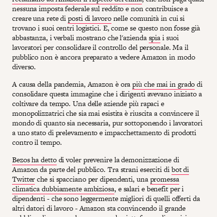
nessuna imposta federale sul reddito e non contribuisce a
creare una rete di
posti di lavoro
nelle comunità in cui si
trovano i suoi centri logistici. E, come se questo non fosse già
abbastanza, i verbali mostrano che l'azienda
spia
i suoi
lavoratori per consolidare il controllo del personale. Ma il
pubblico non è ancora preparato a vedere Amazon in modo
diverso.
A causa della pandemia, Amazon è ora
più che mai in grado
di
consolidare questa immagine che i dirigenti avevano iniziato a
coltivare da tempo. Una delle aziende più rapaci e
monopolizzatrici che sia mai esistita è riuscita a convincere il
mondo di quanto sia necessaria, pur sottoponendo i lavoratori
a uno stato di prelevamento e impacchettamento di prodotti
contro il tempo.
Bezos ha detto
di voler prevenire la demonizzazione di
Amazon da parte del pubblico. Tra strani eserciti di
bot di
Twitter
che si spacciano per dipendenti, una
promessa
climatica dubbiamente ambiziosa
, e salari e benefit per i
dipendenti - che sono leggermente migliori di quelli offerti da
altri datori di lavoro - Amazon sta convincendo il grande