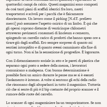
quattordici campi da calcio. Questi magazzini sono composti
da così tanti piani di scaffali identici fra loro, nastri
trasportatori e scivoli per i pacchi che è fisicamente
disorientante. Un lavoro come il picking [N.d.T. prelievo
merci] può assumere l’aspetto onirico di un limbo. È qui che
gli operai coprono distanze di venticinque chilometri
attraverso pavimenti consumati di linoleum e cemento,
spingendo un carrello carico di prodotti che hanno speso ore a
tirare giù dagli scaffali. Ero sempre sorpreso di quanto mi
sentissi intorpidito e di quanto avessi camminato alla fine di
ogni turno. Non si ha la sensazione di progredire. È logorante.
Con il distanziamento sociale in atto e le pareti di plastica che
separano ogni posto a sedere della mensa, i lavoratori
comunicano a malapena. Con buona determinazione è
possibile farsi un amico durante le pause ma se si è esausti
l'isolamento è intenso. A volte si sentono gli echi della radio
che risuonano dagli altoparlanti in tutto il magazzino. Tuttavia
ciò che si sente di più è il bip costante del proprio scanner e il
rumore delle ruote del carrello.
Lo scanner di ogni magazziniere ha un temporizzatore. Se non