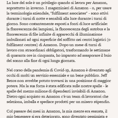
La luce del sole è un privilegio quando si lavora per Amazon,
soprattutto in inverno. I magazzinieri di Amazon - o, per usare
la terminologia aziendale, "fulfilment associates" - sono attivi
durante i turni di notte e sensibili alla luce durante i turni di
giorno. Sono costantemente esposti a fonti di luce artificiale:
la fluorescenza dei lampioni, la fluorescenza degli autobus e la
fluorescenza di file infinite di apparecchi di illuminazione
imbullonati ad ogni superficie del soffitto nei centri logistici (o
fulfilment centres) di Amazon. Dopo un mese di turni di
lavoro con straordinari obbligatori, trasformando le settimane
di quaranta ore in cinquanta, ho imparato ad assaporare il buio
del sonno alla fine di ogni lunga giornata.
Nel corso della pandemia di Covid-19, Amazon è diventato agli
occhi di molti un servizio essenziale e un bene pubblico. Jeff
Bezos non avrebbe potuto trovarsi in una posizione di maggior
potere. Ma la sua forza è stata edificata sulle nostre spalle - le
spalle del mezzo milione di dipendenti invisibili di Amazon.
Dietro ogni acquisto su Amazon c'è un team di lavoratori che
seleziona, imballa e spedisce prodotti per un misero stipendio.
Col passare dei mesi in Amazon, la mia mente era esausta, il
mio benessere si era deteriorato, sono diventato pessimista e