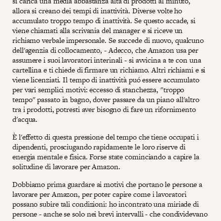
si carica una media abbastanza alta di prodotti al minuto,
allora si creano dei tempi di inattività. Diverse volte ho
accumulato troppo tempo di inattività. Se questo accade, si
viene chiamati alla scrivania del manager e si riceve un
richiamo verbale impersonale. Se succede di nuovo, qualcuno
dell'agenzia di collocamento, - Adecco, che Amazon usa per
assumere i suoi lavoratori interinali - si avvicina a te con una
cartellina e ti chiede di firmare un richiamo. Altri richiami e si
viene licenziati. Il tempo di inattività puó essere accumulato
per vari semplici motivi: eccesso di stanchezza, "troppo
tempo" passato in bagno, dover passare da un piano all'altro
tra i prodotti, potresti aver bisogno di fare un rifornimento
d'acqua.
È l'effetto di questa pressione del tempo che tiene occupati i
dipendenti, prosciugando rapidamente le loro riserve di
energia mentale e fisica. Forse state cominciando a capire la
solitudine di lavorare per Amazon.
Dobbiamo prima guardare ai motivi che portano le persone a
lavorare per Amazon, per poter capire come i lavoratori
possano subire tali condizioni: ho incontrato una miriade di
persone - anche se solo nei brevi intervalli - che condividevano