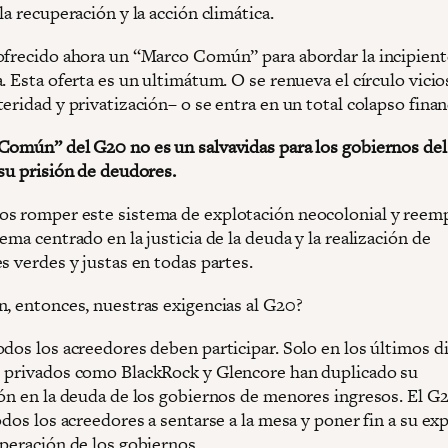
la recuperación y la acción climática.
ofrecido ahora un “Marco Común” para abordar la incipiente
. Esta oferta es un ultimátum. O se renueva el círculo vici
eridad y privatización– o se entra en un total colapso finan
Común” del G20 no es un salvavidas para los gobiernos del
 su prisión de deudores.
s romper este sistema de explotación neocolonial y reemp
ema centrado en la justicia de la deuda y la realización de
s verdes y justas en todas partes.
n, entonces, nuestras exigencias al G20?
odos los acreedores deben participar. Solo en los últimos d
 privados como BlackRock y Glencore han duplicado su
ión en la deuda de los gobiernos de menores ingresos. El G
odos los acreedores a sentarse a la mesa y poner fin a su ex
speración de los gobiernos.