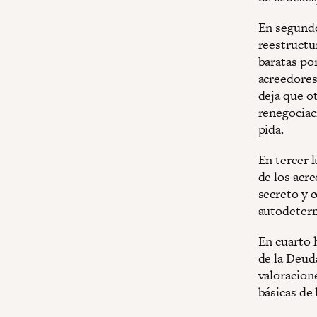
En segundo
reestructu
baratas por
acreedores
deja que o
renegociac
pida.
En tercer l
de los acre
secreto y 
autodeterm
En cuarto 
de la Deud
valoracion
básicas de 