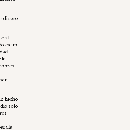
er dinero
te al
do es un
idad
 la
 pobres
enen
an hecho
dió solo
ores
ara la