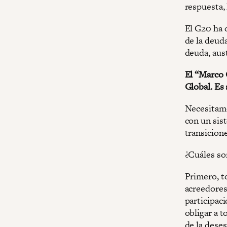
respuesta, 
El G20 ha 
de la deuda
deuda, aust
El “Marco 
Global. Es
Necesitamo
con un sist
transicione
¿Cuáles so
Primero, t
acreedores
participac
obligar a t
de la dese