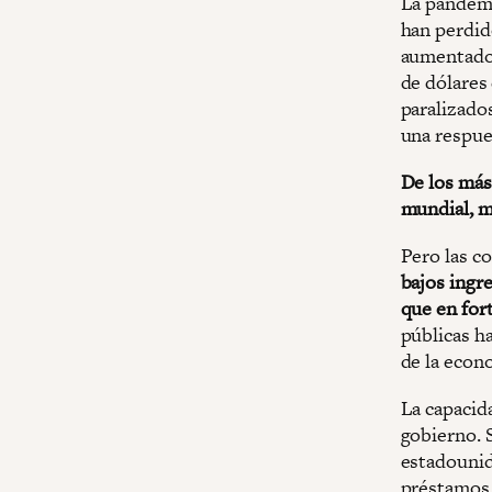
La pandemi
han perdid
aumentado 
de dólares
paralizado
una respue
De los más 
mundial, m
Pero las c
bajos ingr
que en fort
públicas h
de la econ
La capacid
gobierno. 
estadounid
préstamos 