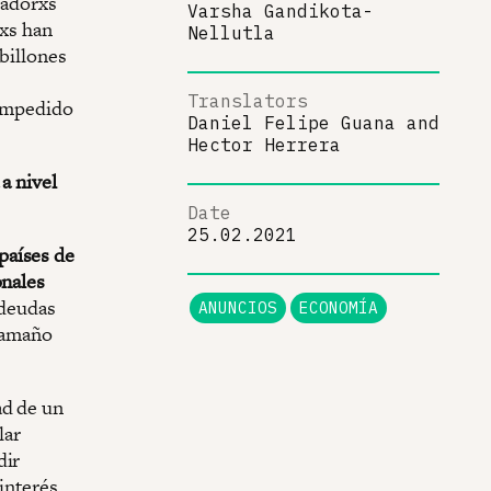
jadorxs
Varsha Gandikota-
ixs han
Nellutla
billones
Translators
 impedido
Daniel Felipe Guana
and
Hector Herrera
a nivel
Date
25.02.2021
países de
onales
 deudas
ANUNCIOS
ECONOMÍA
 tamaño
ad de un
lar
dir
interés