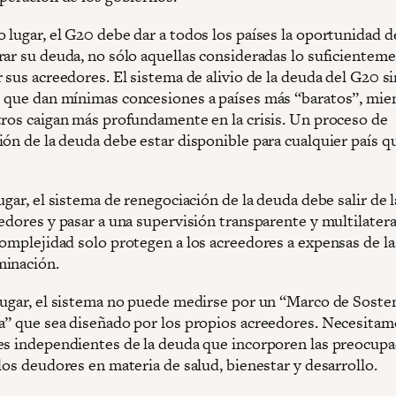
 lugar, el G20 debe dar a todos los países la oportunidad d
rar su deuda, no sólo aquellas consideradas lo suficientem
 sus acreedores. El sistema de alivio de la deuda del G20 si
 que dan mínimas concesiones a países más “baratos”, mie
tros caigan más profundamente en la crisis. Un proceso de
ión de la deuda debe estar disponible para cualquier país q
ugar, el sistema de renegociación de la deuda debe salir de
edores y pasar a una supervisión transparente y multilateral
complejidad solo protegen a los acreedores a expensas de la
inación.
lugar, el sistema no puede medirse por un “Marco de Sosten
a” que sea diseñado por los propios acreedores. Necesitam
es independientes de la deuda que incorporen las preocup
los deudores en materia de salud, bienestar y desarrollo.