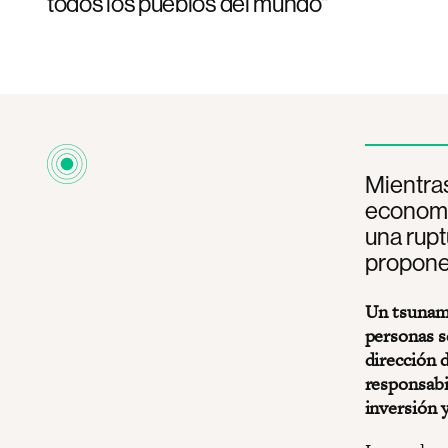
todos los pueblos del mundo"
Mientras
economía
una rupt
propone 
Un tsunami
personas s
dirección 
responsabi
inversión y