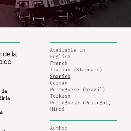
Available in
 de la
English
pide
French
y
Italian (Standard)
Spanish
German
Portuguese (Brazil)
 de
Turkish
ir la
Portuguese (Portugal)
Hindi
la
Author