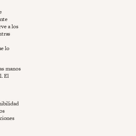
e
ente
rve a los
ntras
ue lo
 las manos
. El
ibilidad
os
aciones