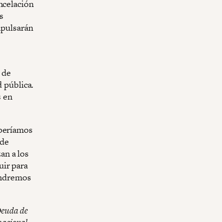
ncelación
s
mpulsarán
s
 de
d pública.
s en
eberíamos
 de
an a los
uir para
tendremos
Deuda de