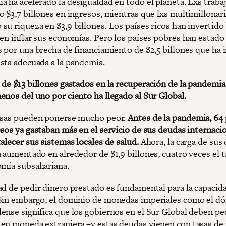
a ha acelerado la desigualdad en todo el planeta. Lxs traba
o $3,7 billones en ingresos, mientras que lxs multimillonar
su riqueza en $3,9 billones. Los países ricos han invertido 
 en inflar sus economías. Pero los países pobres han estado
s por una brecha de financiamiento de $2,5 billones que ha
sta adecuada a la pandemia.
de $13 billones gastados en la recuperación de la pandemia 
enos del uno por ciento ha llegado al Sur Global.
osas pueden ponerse mucho peor.
Antes de la pandemia, 64 
esos ya gastaban más en el servicio de sus deudas internaci
alecer sus sistemas locales de salud.
Ahora, la carga de sus
a aumentado en alrededor de $1,9 billones, cuatro veces el
omía subsahariana.
ad de pedir dinero prestado es fundamental para la capacid
Sin embargo, el dominio de monedas imperiales como el dó
ense significa que los gobiernos en el Sur Global deben pe
en moneda extranjera –y estas deudas vienen con tasas de 