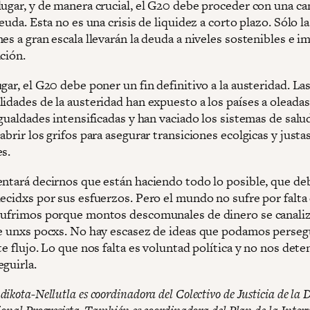
lugar, y de manera crucial, el G20 debe proceder con una ca
deuda. Esta no es una crisis de liquidez a corto plazo. Sólo la
es a gran escala llevarán la deuda a niveles sostenibles e i
ción.
gar, el G20 debe poner un fin definitivo a la austeridad. La
idades de la austeridad han expuesto a los países a oleadas
igualdades intensificadas y han vaciado los sistemas de salu
abrir los grifos para asegurar transiciones ecolgicas y justa
es.
entará decirnos que están haciendo todo lo posible, que d
decidxs por sus esfuerzos. Pero el mundo no sufre por falta
Sufrimos porque montos descomunales de dinero se canaliz
de unxs pocxs. No hay escasez de ideas que podamos perseg
te flujo. Lo que nos falta es voluntad política y no nos de
guirla.
ikota-Nellutla es coordinadora del Colectivo de Justicia de la 