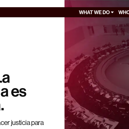
WHAT WE DO
WHO
La
da es
.
cer justicia para