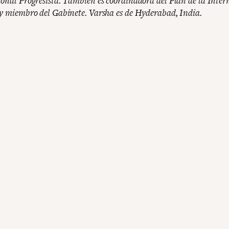
ional Progresista. También es coordinadora del Plan de la Inter
 y miembro del Gabinete. Varsha es de Hyderabad, India.