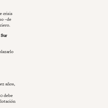
 crisis
oso –de
ciero.
 Sur
lazarlo
iez años,
20 debe
plotación