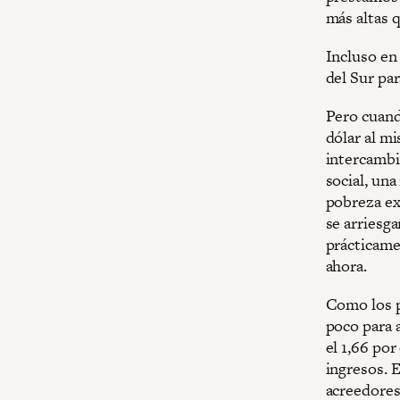
más altas q
Incluso en
del Sur par
Pero cuando
dólar al m
intercambio
social, una
pobreza ex
se arriesga
prácticame
ahora.
Como los p
poco para 
el 1,66 por
ingresos. 
acreedore