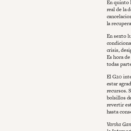
En quinto 
real de la 
cancelacion
la recupera
En sexto lu
condicional
crisis, des
Es hora de 
todas part
El G20 int
estar agra
recursos. 
bolsillos 
revertir es
hasta conse
Varsha Gand