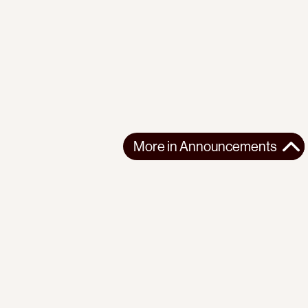
More in
Announcements
More in
Announcements