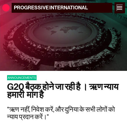
PROGRESSIVE
INTERNATIONAL
ANNOUNCEMENTS
G20‌ ‌बैठक‌ ‌होने‌ ‌जा‌ ‌रही‌ ‌है‌ ‌।‌ ‌ऋण‌ ‌न्याय‌
‌हमारी‌ ‌ मांग‌ ‌है‌
"ऋण नहीं, निवेश करें, और दुनिया के सभी लोगों को
न्याय प्रदान करें।"