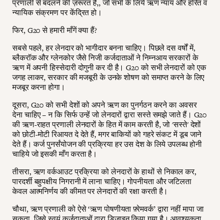
प्रणाली से बदलने की ज़रूरत है,, जो सभी के लिये ऋण न्याय और हरित व
न्यायिक संक्रमण पर केंद्रित हो।
फिर, G20 से हमारी माँगें क्या हैं?
सबसे पहले, हर लेनदार को भागीदार बनना चाहिए। पिछले दस वर्षों में,
ब्लैकरॉक और ग्लेनकोर जैसे निजी कर्जदाताओं ने निम्नआय सरकारों के
ऋण में अपनी हिस्सेदारी दोगुनी कर दी है। G20 को सभी लेनदारों को एक
जगह लाकर, सरकार की मजबूरी के उनके शोषण को समाप्त करने के लिए
मजबूर करना होगा।
दूसरा, G20 को सभी देशों को अपने ऋण का पुनर्गठन करने का अवसर
देना चाहिए – न कि सिर्फ उन्हें जो लेनदारों द्वारा सस्ते समझे जाते हैं। G20
की ऋण-राहत प्रणाली लेनदारों के हित में काम करती है, जो 'सस्ते' देशों
को छोटी-मोटी रिआयत दे देते हैं, मगर बाकियों को गहरे संकट में डूब जाने
देते हैं। कर्ज पुनर्संयोजन की प्रक्रिया हर उस देश के लिये उपलब्ध होनी
चाहिये जो इसकी माँग करता है।
तीसरा, ऋण वर्कआउट प्रक्रिया को लेनदारों के हाथों से निकाल कर,
पारदर्शी बहुपक्षीय निगरानी में लाना चाहिए। गोपनीयता और जटिलता
केवल आत्मनिर्णय की कीमत पर लेनदारों की रक्षा करती है।
चौथा, ऋण प्रणाली को ऐसे ‘ऋण पोषणीयता फ़्रेमवर्क’ द्वारा नहीं मापा जा
सकता, जिसे स्वयं क़र्ज़दाताओं द्वारा डिज़ाइन किया गया है। आवश्यकता