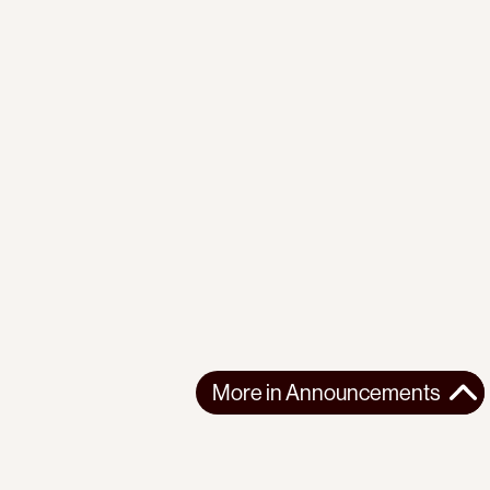
More in
Announcements
More in
Announcements