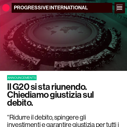
PROGRESSIVE
INTERNATIONAL
ANNOUNCEMENTS
Il G20 si sta riunendo.
Chiediamo giustizia sul
debito.
“Ridurre il debito, spingere gli
investimenti e garantire giustizia per tutti i