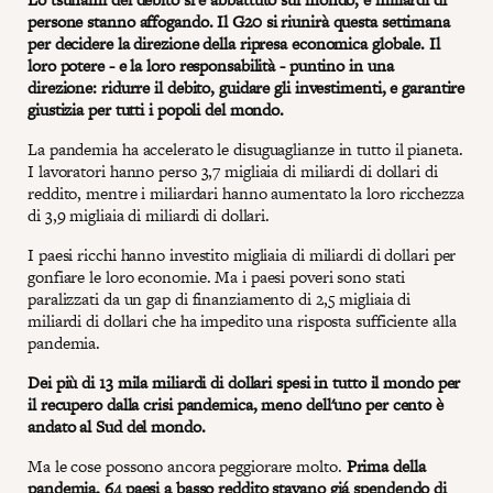
persone stanno affogando. Il G20 si riunirà questa settimana
per decidere la direzione della ripresa economica globale. Il
loro potere - e la loro responsabilità - puntino in una
direzione: ridurre il debito, guidare gli investimenti, e garantire
giustizia per tutti i popoli del mondo.
La pandemia ha accelerato le disuguaglianze in tutto il pianeta.
I lavoratori hanno perso 3,7 migliaia di miliardi di dollari di
reddito, mentre i miliardari hanno aumentato la loro ricchezza
di 3,9 migliaia di miliardi di dollari.
I paesi ricchi hanno investito migliaia di miliardi di dollari per
gonfiare le loro economie. Ma i paesi poveri sono stati
paralizzati da un gap di finanziamento di 2,5 migliaia di
miliardi di dollari che ha impedito una risposta sufficiente alla
pandemia.
Dei più di 13 mila miliardi di dollari spesi in tutto il mondo per
il recupero dalla crisi pandemica, meno dell'uno per cento è
andato al Sud del mondo.
Ma le cose possono ancora peggiorare molto.
Prima della
pandemia, 64 paesi a basso reddito stavano giá spendendo di