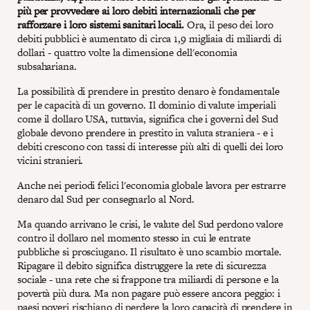
più per provvedere ai loro debiti internazionali che per
rafforzare i loro sistemi sanitari locali.
Ora, il peso dei loro
debiti pubblici è aumentato di circa 1,9 migliaia di miliardi di
dollari - quattro volte la dimensione dell'economia
subsahariana.
La possibilità di prendere in prestito denaro è fondamentale
per le capacità di un governo. Il dominio di valute imperiali
come il dollaro USA, tuttavia, significa che i governi del Sud
globale devono prendere in prestito in valuta straniera - e i
debiti crescono con tassi di interesse più alti di quelli dei loro
vicini stranieri.
Anche nei periodi felici l'economia globale lavora per estrarre
denaro dal Sud per consegnarlo al Nord.
Ma quando arrivano le crisi, le valute del Sud perdono valore
contro il dollaro nel momento stesso in cui le entrate
pubbliche si prosciugano. Il risultato è uno scambio mortale.
Ripagare il debito significa distruggere la rete di sicurezza
sociale - una rete che si frappone tra miliardi di persone e la
povertà più dura. Ma non pagare può essere ancora peggio: i
paesi poveri rischiano di perdere la loro capacità di prendere in