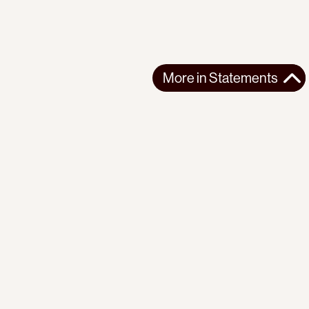
More in
Statements
More in
Statements
SOUTH AMERICA
STATEMENTS
2026-07-21