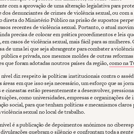
te com a aprovação de uma alteração legislativa para prote
e dos denunciantes de crimes de violência sexual, ou com a
o direta do Ministério Público na prisão de supostos perp
casos recentes de violência sexual. Portanto, o atual movi
ainda precisa de colocar em prática procedimentos e leis q
 em casos de violência sexual, mais fácil para as mulheres.
isa de uma lei que seja abrangente para combater a violênci
s pública e privada, nos mesmos moldes de outras reformas 
s que foram adotadas noutros países da região,
como na T
ível diz respeito às políticas institucionais contra o asséd
 áreas em que isso seja necessário, um esforço que as jorna
 e cineastas estão presentemente a desenvolver, pression
tituições, como universidades, empresas e organizações de
ção social, para que tenham políticas e mecanismos claros 
violência sexual no local de trabalho.
 nível é a publicação de depoimentos anónimos no ciberesp
 divulgações quebram o silêncio e confrontam toda a gent