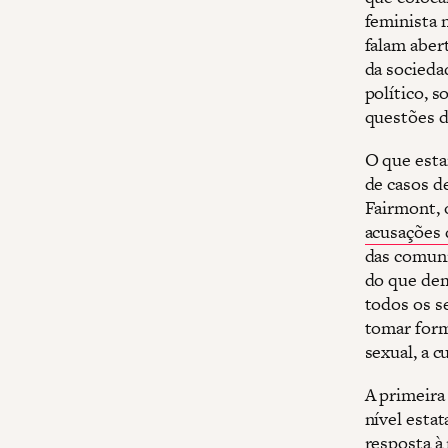
feminista 
falam aber
da socieda
político, s
questões d
O que esta
de casos de
Fairmont, 
acusações 
das comuni
do que dem
todos os se
tomar form
sexual, a c
A primeira
nível esta
resposta à