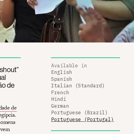
Available in
rshout”
English
al
Spanish
ão de
Italian (Standard)
French
Hindi
German
idade de
Portuguese (Brazil)
gípcia.
Portuguese (Portugal)
homens
jovem