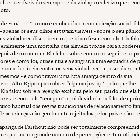
talhes terríveis do seu rapto e da violação coletiva que oc
oto.
a de Farshout”, como é conhecida na comunicação social, fal
- apenas os seus olhos estavam visíveis - sobre o seu pânic
us violadores discutirem o que iriam fazer com ela. Ela fal
literalmente uma mortalha que alguém trouxe para a poder
epois de a matarem. Ela falou sobre como conseguiu escapa
ores e como foi, quase nua e a sangrar, a uma esquadra de p
tar uma denúncia contra os seus violadores - apesar da repu
 mesmos - e como travou uma luta amarga dentro da sua
 no Alto Egipto para obter “alguma justiça” pelo que lhe
Ela falou sobre a rejeição explícita pelo seu pai do que ela 
ores, e como ela "renegou" o pai devido à sua falta de apoi
ouco habitual das regras tradicionais de relacionamento fam
e as crianças são geralmente rejeitadas pelos pais e não o 
rapariga de Farshout não pode ser totalmente compreendid
ue quebra um grande número de percepções estereotipada