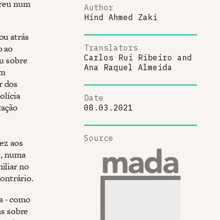
orreu num
Author
Hind Ahmed Zaki
ou atrás
o ao
Translators
Carlos Rui Ribeiro
and
ou sobre
Ana Raquel Almeida
em
r dos
olícia
Date
tação
08.03.2021
Source
fez aos
o, numa
iliar no
contrário.
a - como
s sobre