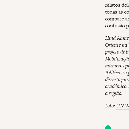
relatos do
todas as c
combate ao
confusão p
Hind Ahmed 
Oriente na 
projeto de 
Mobilização
inúmeros pr
Política e 
dissertação
académico, 
a região.
Foto:
UN Wo