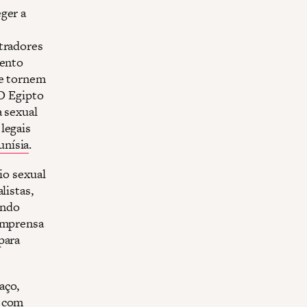
ger a
etradores
mento
ue tornem
 O Egipto
a sexual
legais
unísia
.
io sexual
listas,
ando
 imprensa
para
aço,
e com