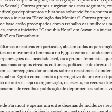
io Sexual). Outros grupos surgiram nos anos seguintes, c
e divulgar depoimentos e histórias sobre violência contra a
como a iniciativa “Revolução das Meninas”. Outros grupos
 de base estão preocupados com o trabalho das mulheres n
s, como a iniciativa “
Ganoubia Hora
” em Aswan e a iniciat
Nilo
” em Damanhour.
últimas iniciativas em particular, abalam todas as percepçõ
tes no movimento feminista no Egipto como estando apen
organizações da sociedade civil, ou a grupos feministas que
aos mais amplos círculos culturais, políticos e de direitos
oem as percepções dominantes sobre a resistência à epidem
sexual no Egipto como sendo a prerrogativa de um certo tip
o de outros, seja na organização, na escrita, no recurso à le
nismos de recolha e publicação de depoimentos sobre a vi
e de Farshout é apenas um entre dezenas de incidentes re
ram a questão da violência sexual no centro do movimento