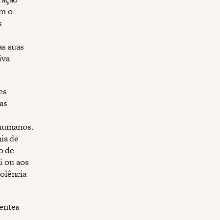
om o
s
as suas
iva
es
as
 humanos.
ia de
o de
i ou aos
olência
centes