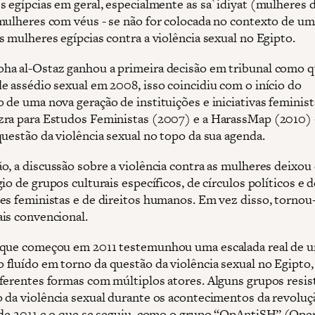
s egípcias em geral, especialmente as sa`idiyat (mulheres 
mulheres com véus - se não for colocada no contexto de um
s mulheres egípcias contra a violência sexual no Egipto.
a al-Ostaz ganhou a primeira decisão em tribunal como 
e assédio sexual em 2008, isso coincidiu com o início do
 de uma nova geração de instituições e iniciativas feminist
ra para Estudos Feministas (2007) e a HarassMap (2010) 
questão da violência sexual no topo da sua agenda.
o, a discussão sobre a violência contra as mulheres deixou 
io de grupos culturais específicos, de círculos políticos e d
es feministas e de direitos humanos. Em vez disso, tornou
is convencional.
 que começou em 2011 testemunhou uma escalada real de 
fluído em torno da questão da violência sexual no Egipto,
ferentes formas com múltiplos atores. Alguns grupos resis
 da violência sexual durante os acontecimentos da revoluç
 de 2011 e o que se seguiu, como o grupo “OpAntiSH” (Ope