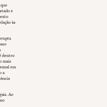
 que
stado e
texto
elação às
rrupta
caso
m
é dentro
ão mais
sexual em
o a
lência
gais. Ao
omo