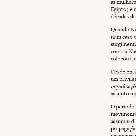
as mulhere
Egipto) e 
décadas da
Quando Noh
num caso d
surgimento
como a Naz
colocou a 
Desde entã
um privilég
organizaçõ
assunto ma
O período
movimento 
assumiu di
propagação
de janeiro