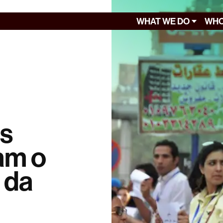
WHAT WE DO
WHO
s
am o
 da