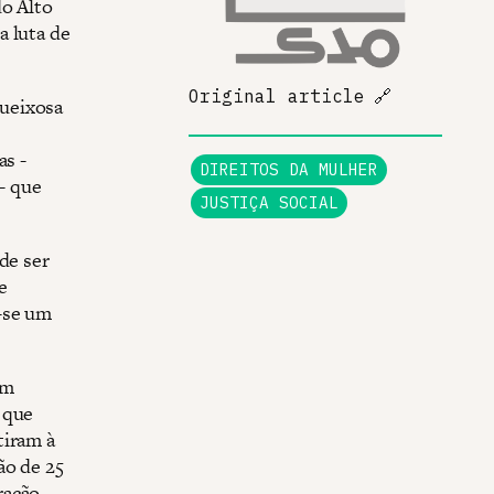
do Alto
a luta de
Original article
🔗
queixosa
as -
DIREITOS DA MULHER
- que
JUSTIÇA SOCIAL
de ser
e
-se um
um
 que
tiram à
ão de 25
ração