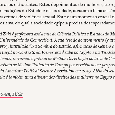
lorosos e chocantes. Estes depoimentos de mulheres, carr
ontradições do Estado e da sociedade, atestam a falha sisté
s crimes de violência sexual. Este é um momento crucial d
ositiva, do qual a sociedade egípcia precisa desesperadame
Zaki é professora assistente de Ciência Política e Estudos do M
Universidade do Connecticut. A sua tese de doutoramento (e at
livro), intitulada “Na Sombra do Estado: Afirmação de Género e
 Legal no Contexto da Primavera Árabe no Egipto e na Tunísi
émios, incluindo o prémio de Melhor Dissertação na área de Gé
o prémio de Melhor Trabalho de Campo por excelência em pesquis
 da American Political Science Association em 2019. Além do seu
ela é também uma ativista dos direitos das mulheres no Egipto 
men, Flickr