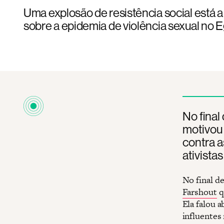
Uma explosão de resistência social está a
sobre a epidemia de violência sexual no E
No final
motivou 
contra a
ativista
No final d
Farshout
q
Ela falou 
influentes