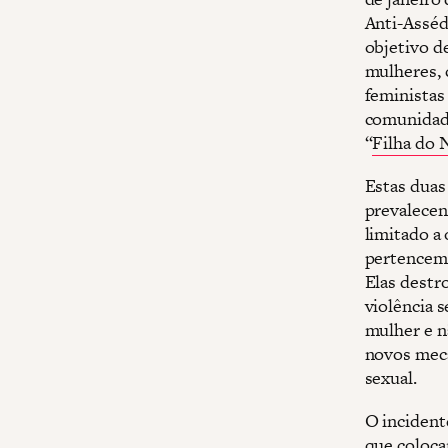
Anti-Asséd
objetivo d
mulheres, 
feministas
comunidade
“
Filha do 
Estas duas 
prevalecen
limitado a 
pertencem 
Elas destr
violência 
mulher e nã
novos meca
sexual.
O incident
que coloca