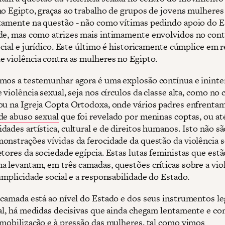
no Egipto, graças ao trabalho de grupos de jovens mulheres
tamente na questão - não como vítimas pedindo apoio do E
de, mas como atrizes mais intimamente envolvidos no con
ocial e jurídico. Este último é historicamente cúmplice em r
e violência contra as mulheres no Egipto.
mos a testemunhar agora é uma explosão contínua e ininte
 violência sexual, seja nos círculos da classe alta, como no 
ou na Igreja Copta Ortodoxa, onde vários padres enfrenta
de abuso sexual
que foi revelado por meninas coptas, ou at
dades artística, cultural e de direitos humanos. Isto não s
onstrações vívidas da ferocidade da questão da violência 
tores da sociedade egípcia. Estas lutas feministas que estã
a levantam, em três camadas, questões críticas sobre a vio
umplicidade social e a responsabilidade do Estado.
 camada está ao nível do Estado e dos seus instrumentos le
tal, há medidas decisivas que ainda chegam lentamente e c
 mobilização e à pressão das mulheres, tal como vimos