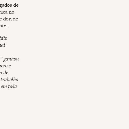
egados de
mica no
e dor, de
nte.
édio
ual
a” ganhou
nero e
a de
 trabalho
e em toda