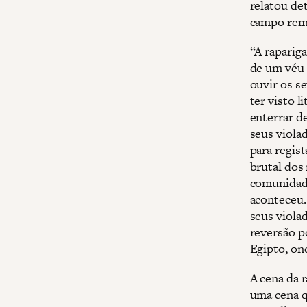
relatou de
campo rem
“A raparig
de um véu 
ouvir os se
ter visto 
enterrar d
seus violad
para regis
brutal dos
comunidade
aconteceu. 
seus violad
reversão p
Egipto, ond
A cena da 
uma cena q