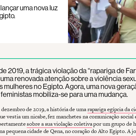
 lançar uma nova luz
gipto.
 de 2019, a trágica violação da “rapariga de Fa
uma renovada atenção sobre a violência sexu
s mulheres no Egipto. Agora, uma nova geraç
s feministas mobiliza-se para uma mudança.
e dezembro de 2019, a história de uma
rapariga egípcia da c
ue vestia um nicabe, fez manchetes na comunicação social e
abertamente
sobre a sua violação coletiva
por um grupo de 
 na pequena cidade de Qena, no coração do Alto Egipto. A 