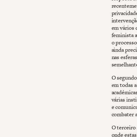
recentemen
privacidad
intervençã
em vários 
feminista 
o processo,
ainda prec
nas esfera
semelhante
O segundo n
em todas as
académicas
várias ins
e comunica
combater a 
O terceiro
onde estas