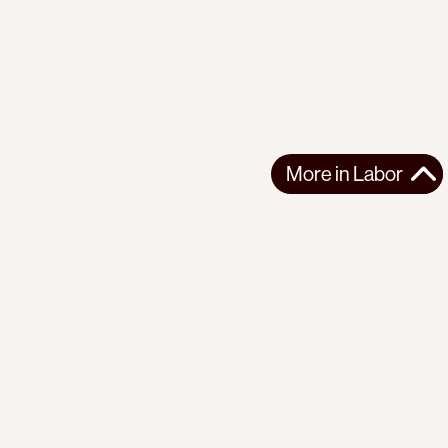
More in
Labor
More in
Labor