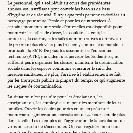
Le personnel, qui a été réduit au cours des précédentes
années, est insuffisant pour couvrir les besoins de base
d’hygiène et de sécurité. Il n'y a que trois personnes dédiées au
nettoyage pour toute l'école et pour les deux services. À
certains moments, une seule d'entre elles est disponible pour
maintenir les salles de classe, les couloirs, la cour, les
sanitaires, la cuisine, et les salles administratives à un niveau
de propreté plus élevé et plus fréquent, comme le demande le
protocole du SME. De plus, les assistant·e·s d’éducation
technique (ATE), qui aident à superviser les étudiant·e·s, ne
suffisent pas à organiser les classes, maintenir la distanciation
sociale dans les espaces communs et assurer le suivi des
mesures sanitaires. De plus, l’arrivée à l’établissement se fait
par les transports publics la plupart du temps, ce qui augmente
les risques de contamination.
La situation n’est pas sûre pour les étudiant·e·s, les
enseignant·e·s, les employé·e·s, ni pour les membres de leurs
familles. Ouvrir les écoles pour des cours en présentiel
maintenant signifierait une circulation de 30 pour cent de plus
dans la ville. Les exemples de l’aggravation de la circulation du
virus ne cessent de s’accumuler. On voit régulièrement dans
les médias l’apparition de clusters dans les écoles ou des