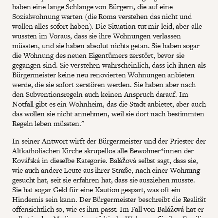
haben eine lange Schlange von Bürgern, die auf eine
Sozialwohnung warten (die Roma verstehen das nicht und
wollen alles sofort haben). Die Situation tut mir leid, aber alle
wussten im Voraus, dass sie ihre Wohnungen verlassen
müssten, und sie haben absolut nichts getan. Sie haben sogar
die Wohnung des neuen Eigentümers zerstört, bevor sie
gegangen sind. Sie verstehen wahrscheinlich, dass ich ihnen als
Bürgermeister keine neu renovierten Wohnungen anbieten
werde, die sie sofort zerstören werden. Sie haben aber nach
den Subventionsregeln auch keinen Anspruch darauf. Im
Notfall gibt es ein Wohnheim, das die Stadt anbietet, aber auch
das wollen sie nicht annehmen, weil sie dort nach bestimmten
Regeln leben müssten."
In seiner Antwort wirft der Bürgermeister und der Priester der
Altkatholischen Kirche skrupellos alle Bewohner*innen der
Kovářská in dieselbe Kategorie. Balážová selbst sagt, dass sie,
wie auch andere Leute aus ihrer Straße, nach einer Wohnung
gesucht hat, seit sie erfahren hat, dass sie ausziehen musste.
Sie hat sogar Geld für eine Kaution gespart, was oft ein
Hindernis sein kann. Der Bürgermeister beschreibt die Realität
offensichtlich so, wie es ihm passt. Im Fall von Balážová hat er