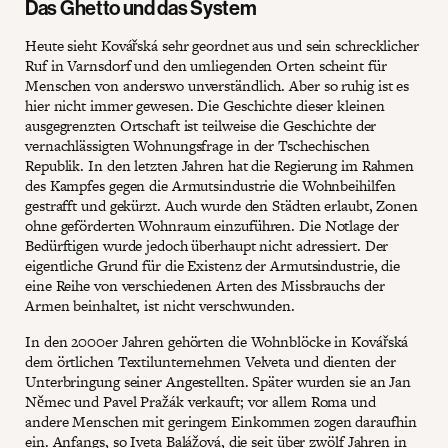
Das Ghetto und das System
Heute sieht Kovářská sehr geordnet aus und sein schrecklicher
Ruf in Varnsdorf und den umliegenden Orten scheint für
Menschen von anderswo unverständlich. Aber so ruhig ist es
hier nicht immer gewesen. Die Geschichte dieser kleinen
ausgegrenzten Ortschaft ist teilweise die Geschichte der
vernachlässigten Wohnungsfrage in der Tschechischen
Republik. In den letzten Jahren hat die Regierung im Rahmen
des Kampfes gegen die Armutsindustrie die Wohnbeihilfen
gestrafft und gekürzt. Auch wurde den Städten erlaubt, Zonen
ohne geförderten Wohnraum einzuführen. Die Notlage der
Bedürftigen wurde jedoch überhaupt nicht adressiert. Der
eigentliche Grund für die Existenz der Armutsindustrie, die
eine Reihe von verschiedenen Arten des Missbrauchs der
Armen beinhaltet, ist nicht verschwunden.
In den 2000er Jahren gehörten die Wohnblöcke in Kovářská
dem örtlichen Textilunternehmen Velveta und dienten der
Unterbringung seiner Angestellten. Später wurden sie an Jan
Němec und Pavel Pražák verkauft; vor allem Roma und
andere Menschen mit geringem Einkommen zogen daraufhin
ein. Anfangs, so Iveta Balážová, die seit über zwölf Jahren in