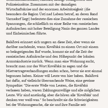
Polizeieinsätze. Zusammen mit der damaligen
Wirtschaftskrise und der enormen Arbeitslosigkeit (die
besonders die Region Ústí nad Labem betraf, an deren Rand
Varnsdorf liegt) bedeutete dies eine Zunahme der rassischen
Spannungen, die schließlich zu einer Reihe von rassistischen
Aufmärschen mit hoher Beteiligung Nazis des ganzen Landes
und Einheimischen führte.
Balážová erinnert sich ungern an diese Zeit, aber wenn sie
darüber nachdenkt, wann Kovářská zu einem Ort mit einem
so beängstigenden Ruf wurde, kommt sie auf die Zeit der
rassistischen Aufmärsche und den Höhepunkt der lokalen
Armutsindustrie zurück. Wenn man eine Wohnung sucht,
braucht man nur das Wort Kovářská zu sagen und die
Mietvertragsverhandlungen enden schon, bevor sie erst einmal
begonnen haben. Keiner will Leute von hier haben. Balážová
hat dafür, auf vielleicht überraschende Weise, eine gewisse
Sympathie: "Die erste Welle von Leuten, die Kovářská
verlassen haben, waren Zahlungsunwillige und alle möglichen
Leute. Wir sind anständig, aber die hören alle 'Kovářská' und
denken wer weiß was." So beschreibt sie die Schwierigkeiten
bei der Wohnungssuche, die sie und ihre Familie seit