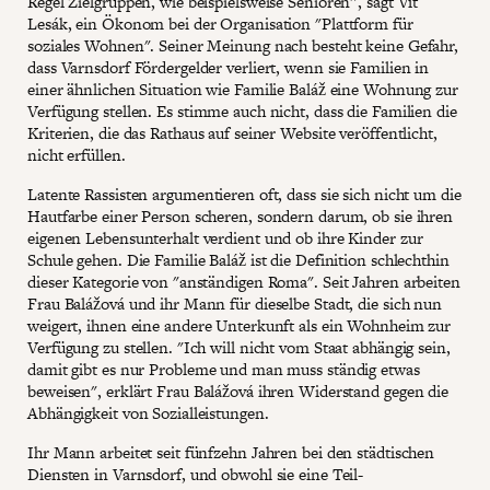
Regel Zielgruppen, wie beispielsweise Senioren”, sagt Vít
Lesák, ein Ökonom bei der Organisation "Plattform für
soziales Wohnen". Seiner Meinung nach besteht keine Gefahr,
dass Varnsdorf Fördergelder verliert, wenn sie Familien in
einer ähnlichen Situation wie Familie Baláž eine Wohnung zur
Verfügung stellen. Es stimme auch nicht, dass die Familien die
Kriterien, die das Rathaus auf seiner Website veröffentlicht,
nicht erfüllen.
Latente Rassisten argumentieren oft, dass sie sich nicht um die
Hautfarbe einer Person scheren, sondern darum, ob sie ihren
eigenen Lebensunterhalt verdient und ob ihre Kinder zur
Schule gehen. Die Familie Baláž ist die Definition schlechthin
dieser Kategorie von "anständigen Roma". Seit Jahren arbeiten
Frau Balážová und ihr Mann für dieselbe Stadt, die sich nun
weigert, ihnen eine andere Unterkunft als ein Wohnheim zur
Verfügung zu stellen. "Ich will nicht vom Staat abhängig sein,
damit gibt es nur Probleme und man muss ständig etwas
beweisen", erklärt Frau Balážová ihren Widerstand gegen die
Abhängigkeit von Sozialleistungen.
Ihr Mann arbeitet seit fünfzehn Jahren bei den städtischen
Diensten in Varnsdorf, und obwohl sie eine Teil-