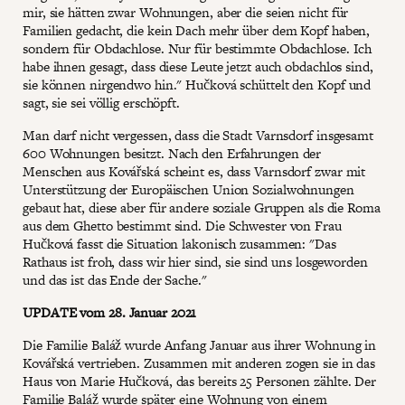
mir, sie hätten zwar Wohnungen, aber die seien nicht für
Familien gedacht, die kein Dach mehr über dem Kopf haben,
sondern für Obdachlose. Nur für bestimmte Obdachlose. Ich
habe ihnen gesagt, dass diese Leute jetzt auch obdachlos sind,
sie können nirgendwo hin." Hučková schüttelt den Kopf und
sagt, sie sei völlig erschöpft.
Man darf nicht vergessen, dass die Stadt Varnsdorf insgesamt
600 Wohnungen besitzt. Nach den Erfahrungen der
Menschen aus Kovářská scheint es, dass Varnsdorf zwar mit
Unterstützung der Europäischen Union Sozialwohnungen
gebaut hat, diese aber für andere soziale Gruppen als die Roma
aus dem Ghetto bestimmt sind. Die Schwester von Frau
Hučková fasst die Situation lakonisch zusammen: "Das
Rathaus ist froh, dass wir hier sind, sie sind uns losgeworden
und das ist das Ende der Sache."
UPDATE vom 28. Januar 2021
Die Familie Baláž wurde Anfang Januar aus ihrer Wohnung in
Kovářská vertrieben. Zusammen mit anderen zogen sie in das
Haus von Marie Hučková, das bereits 25 Personen zählte. Der
Familie Baláž wurde später eine Wohnung von einem