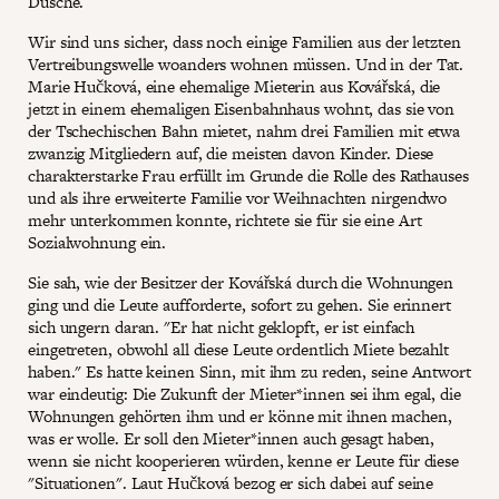
Dusche.
Wir sind uns sicher, dass noch einige Familien aus der letzten
Vertreibungswelle woanders wohnen müssen. Und in der Tat.
Marie Hučková, eine ehemalige Mieterin aus Kovářská, die
jetzt in einem ehemaligen Eisenbahnhaus wohnt, das sie von
der Tschechischen Bahn mietet, nahm drei Familien mit etwa
zwanzig Mitgliedern auf, die meisten davon Kinder. Diese
charakterstarke Frau erfüllt im Grunde die Rolle des Rathauses
und als ihre erweiterte Familie vor Weihnachten nirgendwo
mehr unterkommen konnte, richtete sie für sie eine Art
Sozialwohnung ein.
Sie sah, wie der Besitzer der Kovářská durch die Wohnungen
ging und die Leute aufforderte, sofort zu gehen. Sie erinnert
sich ungern daran. "Er hat nicht geklopft, er ist einfach
eingetreten, obwohl all diese Leute ordentlich Miete bezahlt
haben." Es hatte keinen Sinn, mit ihm zu reden, seine Antwort
war eindeutig: Die Zukunft der Mieter*innen sei ihm egal, die
Wohnungen gehörten ihm und er könne mit ihnen machen,
was er wolle. Er soll den Mieter*innen auch gesagt haben,
wenn sie nicht kooperieren würden, kenne er Leute für diese
"Situationen". Laut Hučková bezog er sich dabei auf seine