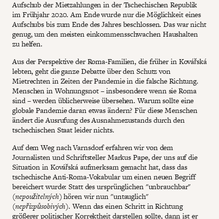
Aufschub der Mietzahlungen in der Tschechischen Republik
im Frühjahr 2020. Am Ende wurde nur die Möglichkeit eines
Aufschubs bis zum Ende des Jahres beschlossen. Das war nicht
genug, um den meisten einkommensschwachen Haushalten
zu helfen.
Aus der Perspektive der Roma-Familien, die früher in Kovářská
lebten, geht die ganze Debatte über den Schutz von
Mietrechten in Zeiten der Pandemie in die falsche Richtung.
Menschen in Wohnungsnot – insbesondere wenn sie Roma
sind – werden üblicherweise übersehen. Warum sollte eine
globale Pandemie daran etwas ändern? Für diese Menschen
ändert die Ausrufung des Ausnahmezustands durch den
tschechischen Staat leider nichts.
Auf dem Weg nach Varnsdorf erfahren wir von dem
Journalisten und Schriftsteller Markus Pape, der uns auf die
Situation in Kovářská aufmerksam gemacht hat, dass das
tschechische Anti-Roma-Vokabular um einen neuen Begriff
bereichert wurde: Statt des ursprünglichen "unbrauchbar"
(
nepoužitelných
) hören wir nun "untauglich"
(
nepřizpůsobivých
). Wenn das einen Schritt in Richtung
größerer politischer Korrektheit darstellen sollte, dann ist er