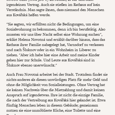
irgendeinen Vertrag. Auch sie stießen im Rathaus auf kein
Verständnis. Man sagte ihnen, dass niemand den Menschen
aus Kovářská helfen werde.
"Sie sagten, wir erfüllten nicht die Bedingungen, um eine
Sozialwohnung zu bekommen, denn ich bin berufstätig. Also
mussten wir uns über Nacht selbst eine Wohnung suchen",
erklärt Helena Novotná und erzählt darüber hinaus, dass das
Rathaus ihrer Familie nahegelegt hat, Varnsdorf zu verlassen
und nach Šluknov oder in ein Wohnheim in Liberec zu
ziehen. "Aber ich habe hier eine Arbeit und meine Kinder
gehen hier zur Schule. Und Leute aus Kovářská sind in
Šluknov ebenso unerwünscht."
Auch Frau Novotná arbeitet bei der Stadt. Trotzdem findet sie
nichts anderes als diesen unwürdigen Platz für mehr Geld und
ohne die Möglichkeit von Sozialleistungen. Ohne Vertrag hat
sie keinen Nachweis über die Mietzahlung und damit keinen
Anspruch auf irgendetwas. Ihre ist nicht die einzige Familie,
die nach der Vertreibung aus Kovářská hier gelandet ist. Etwa
fünfzig Menschen leben in diesem Gebäude; gemeinsam
nutzen sie eine unmöblierte Küche, eine Toilette und eine