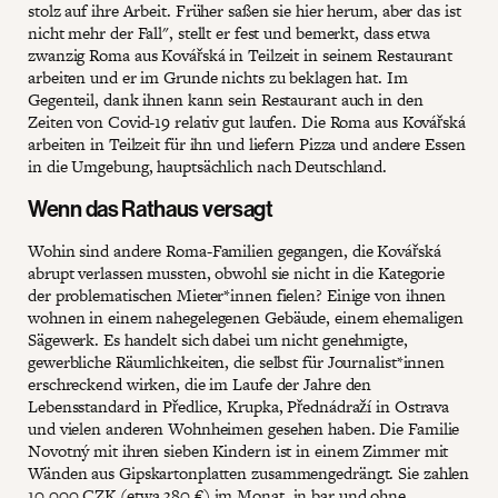
stolz auf ihre Arbeit. Früher saßen sie hier herum, aber das ist
nicht mehr der Fall", stellt er fest und bemerkt, dass etwa
zwanzig Roma aus Kovářská in Teilzeit in seinem Restaurant
arbeiten und er im Grunde nichts zu beklagen hat. Im
Gegenteil, dank ihnen kann sein Restaurant auch in den
Zeiten von Covid-19 relativ gut laufen. Die Roma aus Kovářská
arbeiten in Teilzeit für ihn und liefern Pizza und andere Essen
in die Umgebung, hauptsächlich nach Deutschland.
Wenn das Rathaus versagt
Wohin sind andere Roma-Familien gegangen, die Kovářská
abrupt verlassen mussten, obwohl sie nicht in die Kategorie
der problematischen Mieter*innen fielen? Einige von ihnen
wohnen in einem nahegelegenen Gebäude, einem ehemaligen
Sägewerk. Es handelt sich dabei um nicht genehmigte,
gewerbliche Räumlichkeiten, die selbst für Journalist*innen
erschreckend wirken, die im Laufe der Jahre den
Lebensstandard in Předlice, Krupka, Přednádraží in Ostrava
und vielen anderen Wohnheimen gesehen haben. Die Familie
Novotný mit ihren sieben Kindern ist in einem Zimmer mit
Wänden aus Gipskartonplatten zusammengedrängt. Sie zahlen
10.000 CZK (etwa 380 €) im Monat, in bar und ohne