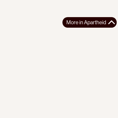
More in
Apartheid
More in
Apartheid
EUROPE
APARTHEID
2026-05-04
The Prosecutor's Office is investigating a complaint filed