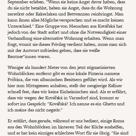
September erleben. "Wenn sie keine Angst davor haben, dass
du sie nicht bezahlst, haben sie Angst, dass du die Wohnung
zerstörst oder Kakerlaken und Bettwanzen reinbringst. Man
kann ihnen alles Mögliche versprechen und es macht keinen
Unterschied." Eine Gruppe von Menschen aus Kovářská hat
jedoch von der Stadt sofort und ohne die Notwendigkeit einer
Verhandlung eine alternative Wohnung erhalten. Wenn man
fragt, womit sie dieses Privileg verdient haben, muss man sich
mit der Antwort zufrieden geben, dass sie weiße
Rentner*innen waren.
Weniger als hundert Meter von den jetzt stigmatisierten
Wohnblöcken entfernt gibt es eine lokale Pizzeria namens
Priština, die von albanischen Besitzern geführt wird. Als wir
hier zum Mittagessen anhalten, stellt der neugierige Kellner
schnell fest, dass wir keine Einheimischen sind. Als er erfährt,
dass wir wegen der Kovářská in Varnsdorf sind, kommt er
sofort ins Gespräch: "Kovářská? Ich nenne es ein Ghetto und
ich meine das nicht negativ."
Er erklärt, dass gerade, während er uns bedient, einige Roma
aus den Wohnblöcken im hinteren Teil der Küche aushelfen,
und er hat kein einziges schlechtes Wort für sie übrig. "Sie sind