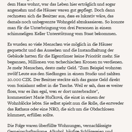
dem Haus wohnt, war das Leben hier erträglich und sogar
angenehm und die Häuser waren gut gepflegt. Doch dann
rechneten sich die Besitzer aus, dass es lukrativ wäre, das
damals noch unbegrenzte Wohngeld abzukassieren. So konnte
man für die Unterbringung von drei Personen in einem
schimmeligen Keller Unterstützung vom Staat bekommen.
Es wurden so viele Menschen wie möglich in die Häuser
gequetscht und das Aussehen und die Instandhaltung der
Gebäude hatten für die Eigentümer keine Priorität mehr. Sie
begannen, Millionen von tschechischen Kronen zu verdienen.
Je mehr Menschen, desto mehr Geld. "Zum Beispiel wohnten
zwölf Leute aus den Siedlungen in einem Studio und zahlten
20.000 CZK. Der Besitzer steckte sich das ganze Geld direkt
vom Sozialamt selbst in die Tasche. Weil er sah, dass es weiter
floss, war es ihm egal, wen er dort unterbrachte",
kommentiert Marie Hučková, die einst in einem der
Wohnblöcke lebte. Sie selbst spielt nun die Rolle, die entweder
das Rathaus oder eine NRO, die sich um die Obdachlosen
kümmert, erfüllen sollte.
Die Folge waren überfüllte Wohnungen, vernachlässigte
Gemeinschaftsräume, Alkohol, häufige Schlägereien und