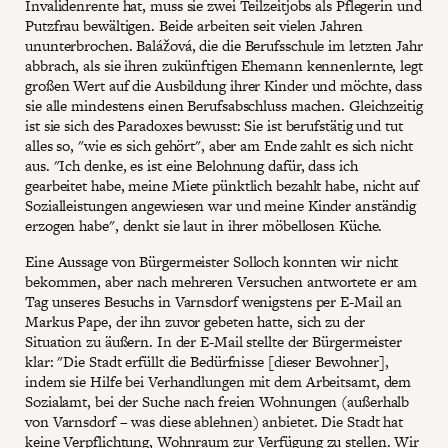
Invalidenrente hat, muss sie zwei Teilzeitjobs als Pflegerin und
Putzfrau bewältigen. Beide arbeiten seit vielen Jahren
ununterbrochen. Balážová, die die Berufsschule im letzten Jahr
abbrach, als sie ihren zukünftigen Ehemann kennenlernte, legt
großen Wert auf die Ausbildung ihrer Kinder und möchte, dass
sie alle mindestens einen Berufsabschluss machen. Gleichzeitig
ist sie sich des Paradoxes bewusst: Sie ist berufstätig und tut
alles so, "wie es sich gehört", aber am Ende zahlt es sich nicht
aus. "Ich denke, es ist eine Belohnung dafür, dass ich
gearbeitet habe, meine Miete pünktlich bezahlt habe, nicht auf
Sozialleistungen angewiesen war und meine Kinder anständig
erzogen habe", denkt sie laut in ihrer möbellosen Küche.
Eine Aussage von Bürgermeister Solloch konnten wir nicht
bekommen, aber nach mehreren Versuchen antwortete er am
Tag unseres Besuchs in Varnsdorf wenigstens per E-Mail an
Markus Pape, der ihn zuvor gebeten hatte, sich zu der
Situation zu äußern. In der E-Mail stellte der Bürgermeister
klar: "Die Stadt erfüllt die Bedürfnisse [dieser Bewohner],
indem sie Hilfe bei Verhandlungen mit dem Arbeitsamt, dem
Sozialamt, bei der Suche nach freien Wohnungen (außerhalb
von Varnsdorf – was diese ablehnen) anbietet. Die Stadt hat
keine Verpflichtung, Wohnraum zur Verfügung zu stellen. Wir