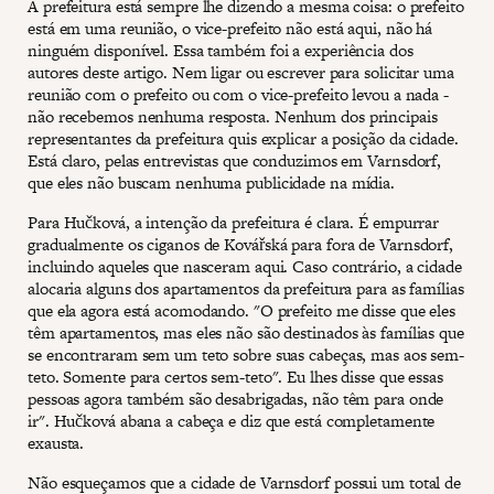
A prefeitura está sempre lhe dizendo a mesma coisa: o prefeito
está em uma reunião, o vice-prefeito não está aqui, não há
ninguém disponível. Essa também foi a experiência dos
autores deste artigo. Nem ligar ou escrever para solicitar uma
reunião com o prefeito ou com o vice-prefeito levou a nada -
não recebemos nenhuma resposta. Nenhum dos principais
representantes da prefeitura quis explicar a posição da cidade.
Está claro, pelas entrevistas que conduzimos em Varnsdorf,
que eles não buscam nenhuma publicidade na mídia.
Para Hučková, a intenção da prefeitura é clara. É empurrar
gradualmente os ciganos de Kovářská para fora de Varnsdorf,
incluindo aqueles que nasceram aqui. Caso contrário, a cidade
alocaria alguns dos apartamentos da prefeitura para as famílias
que ela agora está acomodando. "O prefeito me disse que eles
têm apartamentos, mas eles não são destinados às famílias que
se encontraram sem um teto sobre suas cabeças, mas aos sem-
teto. Somente para certos sem-teto". Eu lhes disse que essas
pessoas agora também são desabrigadas, não têm para onde
ir". Hučková abana a cabeça e diz que está completamente
exausta.
Não esqueçamos que a cidade de Varnsdorf possui um total de