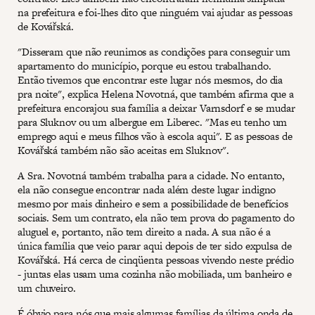
na prefeitura e foi-lhes dito que ninguém vai ajudar as pessoas
de Kovářská.
"Disseram que não reunimos as condições para conseguir um
apartamento do município, porque eu estou trabalhando.
Então tivemos que encontrar este lugar nós mesmos, do dia
pra noite", explica Helena Novotná, que também afirma que a
prefeitura encorajou sua família a deixar Varnsdorf e se mudar
para Sluknov ou um albergue em Liberec. "Mas eu tenho um
emprego aqui e meus filhos vão à escola aqui". E as pessoas de
Kovářská também não são aceitas em Sluknov".
A Sra. Novotná também trabalha para a cidade. No entanto,
ela não consegue encontrar nada além deste lugar indigno
mesmo por mais dinheiro e sem a possibilidade de benefícios
sociais. Sem um contrato, ela não tem prova do pagamento do
aluguel e, portanto, não tem direito a nada. A sua não é a
única família que veio parar aqui depois de ter sido expulsa de
Kovářská. Há cerca de cinqüenta pessoas vivendo neste prédio
- juntas elas usam uma cozinha não mobiliada, um banheiro e
um chuveiro.
É óbvio para nós que mais algumas famílias da última onda de