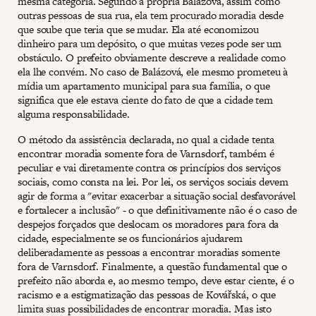
mesma categoria. Segundo a própria Balázová, assim como
outras pessoas de sua rua, ela tem procurado moradia desde
que soube que teria que se mudar. Ela até economizou
dinheiro para um depósito, o que muitas vezes pode ser um
obstáculo. O prefeito obviamente descreve a realidade como
ela lhe convém. No caso de Balázová, ele mesmo prometeu à
mídia um apartamento municipal para sua família, o que
significa que ele estava ciente do fato de que a cidade tem
alguma responsabilidade.
O método da assistência declarada, no qual a cidade tenta
encontrar moradia somente fora de Varnsdorf, também é
peculiar e vai diretamente contra os princípios dos serviços
sociais, como consta na lei. Por lei, os serviços sociais devem
agir de forma a "evitar exacerbar a situação social desfavorável
e fortalecer a inclusão" - o que definitivamente não é o caso de
despejos forçados que deslocam os moradores para fora da
cidade, especialmente se os funcionários ajudarem
deliberadamente as pessoas a encontrar moradias somente
fora de Varnsdorf. Finalmente, a questão fundamental que o
prefeito não aborda e, ao mesmo tempo, deve estar ciente, é o
racismo e a estigmatização das pessoas de Kovářská, o que
limita suas possibilidades de encontrar moradia. Mas isto