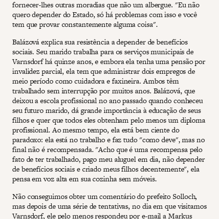
fornecer-lhes outras moradias que não um albergue. "Eu não
quero depender do Estado, só há problemas com isso e você
tem que provar constantemente alguma coisa".
Balázová explica sua resistência a depender de benefícios
sociais. Seu marido trabalha para os serviços municipais de
Varnsdorf há quinze anos, e embora ela tenha uma pensão por
invalidez parcial, ela tem que administrar dois empregos de
meio período como cuidadora e faxineira. Ambos têm
trabalhado sem interrupção por muitos anos. Balázová, que
deixou a escola profissional no ano passado quando conheceu
seu futuro marido, dá grande importância à educação de seus
filhos e quer que todos eles obtenham pelo menos um diploma
profissional. Ao mesmo tempo, ela está bem ciente do
paradoxo: ela está no trabalho e faz tudo "como deve", mas no
final não é recompensada. "Acho que é uma recompensa pelo
fato de ter trabalhado, pago meu aluguel em dia, não depender
de benefícios sociais e criado meus filhos decentemente", ela
pensa em voz alta em sua cozinha sem móveis.
Não conseguimos obter um comentário do prefeito Solloch,
mas depois de uma série de tentativas, no dia em que visitamos
Varnsdorf, ele pelo menos respondeu por e-mail a Markus