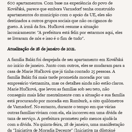
600 apartamentos. Com base na experiência do povo de
Kovářská, parece que embora Varnsdorf tenha construído
apartamentos do município com o apoio da UE, eles são
destinados a outros grupos sociais que não os ciganos do
gueto. A irmã da Sra. Hučková resume a situação
laconicamente: "A prefeitura está feliz por estarmos aqui, eles
se livraram de nós e isso é o fim de tudo".
Atualização de 28 de janeiro de 2021.
A família Baláz foi despejada de seu apartamento em Kovářská
no início de janeiro. Junto com outros, eles se mudaram para a
casa de Marie Hučková que já tinha contado 25 pessoas. A
família Baláz foi mais tarde prometida moradia por um
empresário vietnamita, mas os detalhes ainda não estão claros.
Marie Hučková, que levou as famílias sob seu teto, não
conseguiu mais lidar mentalmente com a situação e sua família
está procurando por moradia em Rumburk, a oito quilômetros
de Varnsdorf. No entanto, durante o tempo em que várias
outras famílias viviam com ela, ela incorreu em uma dívida de
taxa de serviço. A prefeitura prometeu pelo menos ajudá-la
com a dívida. Na quinta-feira, 28 de janeiro, uma manifestação
da "Iniciativa de Moradia Decente" (Iniciativa za důstojné