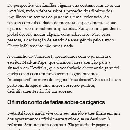
Da perspectiva das famílias ciganas que costumavam viver em
Kovářská, todo o debate sobre a proteção dos direitos dos
inquilinos em tempos de pandemia é mal orientado. As
pessoas com dificuldades de moradia - especialmente se são
ciganos - são normalmente ignoradas. Por que uma pandemia
global deveria mudar alguma coisa sobre isso? Para essas
pessoas, a declaração de estado de emergência pelo Estado
Checo infelizmente não muda nada.
A caminho de Varnsdorf, aprendemos com o jornalista e
escritor Markus Pape, que chamou nossa atenção para a
situação em Kovářská, que o vocabulário checo anticigano foi
enriquecido com um novo termo - agora ouvimos
"inadaptável" ao invés do original "inutilizável". Se este foi um
gesto em direção a uma maior correção política,
definitivamente não foi um sucesso.
O fim do conto de fadas sobre os ciganos
Iveta Balázová ainda vive com seu marido e três filhos em um
dos apartamentos oficialmente vazios que se destinam à
reforma. Sem nenhum contrato. Ela gostaria de pagar o