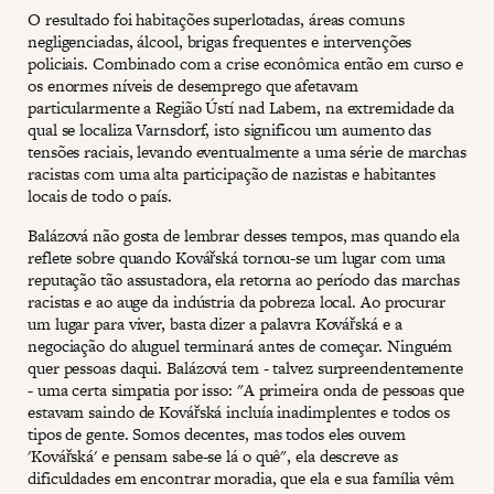
O resultado foi habitações superlotadas, áreas comuns
negligenciadas, álcool, brigas frequentes e intervenções
policiais. Combinado com a crise econômica então em curso e
os enormes níveis de desemprego que afetavam
particularmente a Região Ústí nad Labem, na extremidade da
qual se localiza Varnsdorf, isto significou um aumento das
tensões raciais, levando eventualmente a uma série de marchas
racistas com uma alta participação de nazistas e habitantes
locais de todo o país.
Balázová não gosta de lembrar desses tempos, mas quando ela
reflete sobre quando Kovářská tornou-se um lugar com uma
reputação tão assustadora, ela retorna ao período das marchas
racistas e ao auge da indústria da pobreza local. Ao procurar
um lugar para viver, basta dizer a palavra Kovářská e a
negociação do aluguel terminará antes de começar. Ninguém
quer pessoas daqui. Balázová tem - talvez surpreendentemente
- uma certa simpatia por isso: "A primeira onda de pessoas que
estavam saindo de Kovářská incluía inadimplentes e todos os
tipos de gente. Somos decentes, mas todos eles ouvem
'Kovářská' e pensam sabe-se lá o quê", ela descreve as
dificuldades em encontrar moradia, que ela e sua família vêm