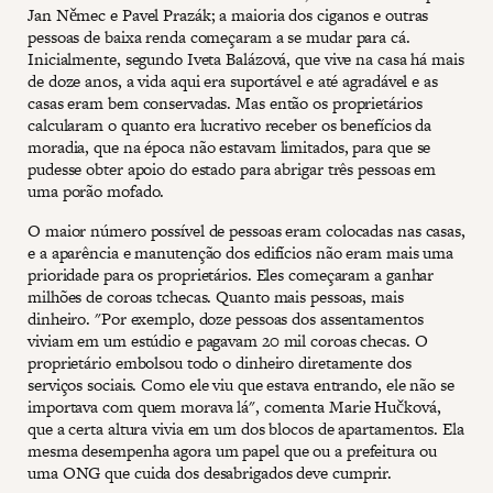
Jan Němec e Pavel Prazák; a maioria dos ciganos e outras
pessoas de baixa renda começaram a se mudar para cá.
Inicialmente, segundo Iveta Balázová, que vive na casa há mais
de doze anos, a vida aqui era suportável e até agradável e as
casas eram bem conservadas. Mas então os proprietários
calcularam o quanto era lucrativo receber os benefícios da
moradia, que na época não estavam limitados, para que se
pudesse obter apoio do estado para abrigar três pessoas em
uma porão mofado.
O maior número possível de pessoas eram colocadas nas casas,
e a aparência e manutenção dos edifícios não eram mais uma
prioridade para os proprietários. Eles começaram a ganhar
milhões de coroas tchecas. Quanto mais pessoas, mais
dinheiro. "Por exemplo, doze pessoas dos assentamentos
viviam em um estúdio e pagavam 20 mil coroas checas. O
proprietário embolsou todo o dinheiro diretamente dos
serviços sociais. Como ele viu que estava entrando, ele não se
importava com quem morava lá", comenta Marie Hučková,
que a certa altura vivia em um dos blocos de apartamentos. Ela
mesma desempenha agora um papel que ou a prefeitura ou
uma ONG que cuida dos desabrigados deve cumprir.