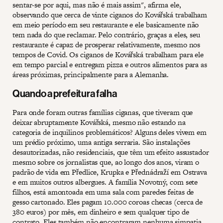
sentar-se por aqui, mas não é mais assim", afirma ele,
observando que cerca de vinte ciganos do Kovářská trabalham
em meio período em seu restaurante e ele basicamente não
tem nada do que reclamar. Pelo contrário, graças a eles, seu
restaurante é capaz de prosperar relativamente, mesmo nos
tempos de Covid. Os ciganos de Kovářská trabalham para ele
em tempo parcial e entregam pizza e outros alimentos para as
áreas próximas, principalmente para a Alemanha.
Quando a prefeitura falha
Para onde foram outras famílias ciganas, que tiveram que
deixar abruptamente Kovářská, mesmo não estando na
categoria de inquilinos problemáticos? Alguns deles vivem em
um prédio próximo, uma antiga serraria. São instalações
desautorizadas, não residenciais, que têm um efeito assustador
mesmo sobre os jornalistas que, ao longo dos anos, viram o
padrão de vida em Předlice, Krupka e Přednádraží em Ostrava
e em muitos outros albergues. A família Novotný, com sete
filhos, está amontoada em uma sala com paredes feitas de
gesso cartonado. Eles pagam 10.000 coroas checas (cerca de
380 euros) por mês, em dinheiro e sem qualquer tipo de
contrato. Eles também não encontraram nenhuma simpatia