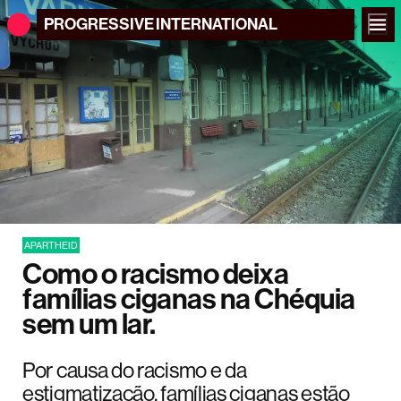
PROGRESSIVE
INTERNATIONAL
APARTHEID
Como o racismo deixa
famílias ciganas na Chéquia
sem um lar.
Por causa do racismo e da
estigmatização, famílias ciganas estão