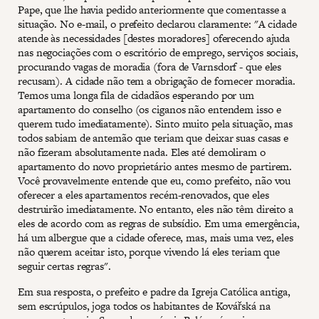
Pape, que lhe havia pedido anteriormente que comentasse a
situação. No e-mail, o prefeito declarou claramente: "A cidade
atende às necessidades [destes moradores] oferecendo ajuda
nas negociações com o escritório de emprego, serviços sociais,
procurando vagas de moradia (fora de Varnsdorf - que eles
recusam). A cidade não tem a obrigação de fornecer moradia.
Temos uma longa fila de cidadãos esperando por um
apartamento do conselho (os ciganos não entendem isso e
querem tudo imediatamente). Sinto muito pela situação, mas
todos sabiam de antemão que teriam que deixar suas casas e
não fizeram absolutamente nada. Eles até demoliram o
apartamento do novo proprietário antes mesmo de partirem.
Você provavelmente entende que eu, como prefeito, não vou
oferecer a eles apartamentos recém-renovados, que eles
destruirão imediatamente. No entanto, eles não têm direito a
eles de acordo com as regras de subsídio. Em uma emergência,
há um albergue que a cidade oferece, mas, mais uma vez, eles
não querem aceitar isto, porque vivendo lá eles teriam que
seguir certas regras".
Em sua resposta, o prefeito e padre da Igreja Católica antiga,
sem escrúpulos, joga todos os habitantes de Kovářská na