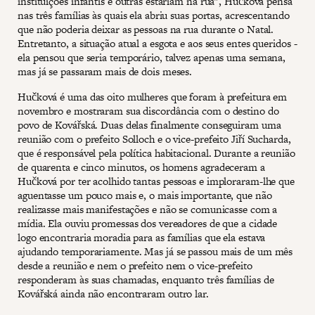
instituições infantis e outras estariam na rua", Hučková pensa
nas três famílias às quais ela abriu suas portas, acrescentando
que não poderia deixar as pessoas na rua durante o Natal.
Entretanto, a situação atual a esgota e aos seus entes queridos -
ela pensou que seria temporário, talvez apenas uma semana,
mas já se passaram mais de dois meses.
Hučková é uma das oito mulheres que foram à prefeitura em
novembro e mostraram sua discordância com o destino do
povo de Kovářská. Duas delas finalmente conseguiram uma
reunião com o prefeito Solloch e o vice-prefeito Jiří Sucharda,
que é responsável pela política habitacional. Durante a reunião
de quarenta e cinco minutos, os homens agradeceram a
Hučková por ter acolhido tantas pessoas e imploraram-lhe que
aguentasse um pouco mais e, o mais importante, que não
realizasse mais manifestações e não se comunicasse com a
mídia. Ela ouviu promessas dos vereadores de que a cidade
logo encontraria moradia para as famílias que ela estava
ajudando temporariamente. Mas já se passou mais de um mês
desde a reunião e nem o prefeito nem o vice-prefeito
responderam às suas chamadas, enquanto três famílias de
Kovářská ainda não encontraram outro lar.