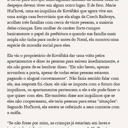
despejos devem viver em algum outro lugar. E de fato. Marie
Hučková, uma ex-inquilina de Kovářská que agora vive em
uma antiga casa ferroviária que ela aluga da Czech Railways,
acolheu três famílias com cerca de vinte pessoas, a maioria
delas crianças. Esta mulher de caráter forte cumpre
basicamente o papel da prefeitura e quando sua família mais
ampla não tinha para onde ir antes do Natal, ela montou uma
espécie de moradia social para eles.
Ela viu o proprietário de Kovářská dar uma volta pelos
apartamentos e dizer às pessoas para saírem imediatamente, e
ela não gosta de se lembrar disso. "Ele não bateu, apenas
arrombou a porta, apesar de todas estas pessoas estarem
pagando o aluguel corretamente". Não fazia sentido falar com
ele, sua resposta foi clara: ele não se importa com o futuro dos
inquilinos, os apartamentos pertencem a ele e ele pode fazer o
que quiser com eles. Ele também disse aos inquilinos que se
eles não cooperassem, ele teria pessoas para estas "situações".
Segundo Hučková, ele estava se referindo a seus contatos com
a máfia.
"Se não fosse por mim, as crianças já estariam em lares e