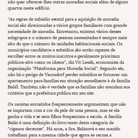
não quer oferecer-lhes outras moradias sociais além de alguns
quartos neste edifício.
"As regras de subsídio estatal para a aquisição de moradia
social são direcionadas a vários grupos familiares com grande
necessidade de moradia. Entretanto, existem vários desses
subgrupos e o número de pessoas necessitadas é sempre mais
alto do que o número de unidades habitacionais sociais. Os
municípios candidatos a subsídios são então capazes de
escolher entre os muitos inscritos e geralmente priorizam
públicos-alvo como os idosos", diz Vít Lesák, economista da
organização "Plataforma para Moradia Social". Segundo ele,
não há o perigo de Varnsdorf perder subsídios se fornecer um
apartamento para famílias em situação semelhante à da família
Baláž. Também não é verdade que as famílias não atendam aos
critérios que a prefeitura publica em seu site.
Os racistas enrustidos frequentemente argumentam que não
se importam com a cor da pele de uma pessoa, mas se ela
ganha a vida e se seus filhos frequentam a escola. A família
Baláz é uma definição do livro-texto desta categoria de
"ciganos decentes". Há anos, a Sra. Balázová e seu marido
trabalham para a mesma cidade que agora se recusa a