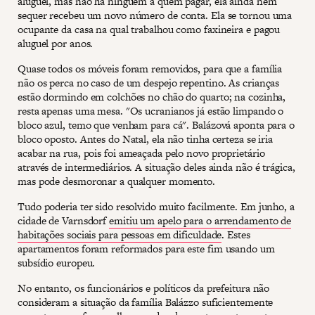
aluguel, mas não há ninguém a quem pagar, ela ainda nem
sequer recebeu um novo número de conta. Ela se tornou uma
ocupante da casa na qual trabalhou como faxineira e pagou
aluguel por anos.
Quase todos os móveis foram removidos, para que a família
não os perca no caso de um despejo repentino. As crianças
estão dormindo em colchões no chão do quarto; na cozinha,
resta apenas uma mesa. "Os ucranianos já estão limpando o
bloco azul, temo que venham para cá". Balázová aponta para o
bloco oposto. Antes do Natal, ela não tinha certeza se iria
acabar na rua, pois foi ameaçada pelo novo proprietário
através de intermediários. A situação deles ainda não é trágica,
mas pode desmoronar a qualquer momento.
Tudo poderia ter sido resolvido muito facilmente. Em junho, a
cidade de Varnsdorf
emitiu um apelo para o arrendamento de
habitações sociais para pessoas em dificuldade
. Estes
apartamentos foram reformados para este fim usando um
subsídio europeu.
No entanto, os funcionários e políticos da prefeitura não
consideram a situação da família Balázzo suficientemente