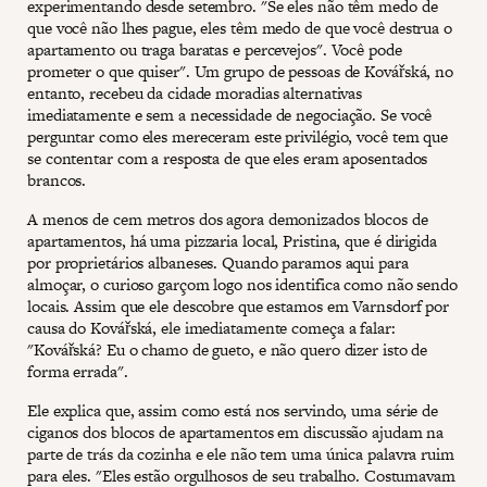
experimentando desde setembro. "Se eles não têm medo de
que você não lhes pague, eles têm medo de que você destrua o
apartamento ou traga baratas e percevejos". Você pode
prometer o que quiser". Um grupo de pessoas de Kovářská, no
entanto, recebeu da cidade moradias alternativas
imediatamente e sem a necessidade de negociação. Se você
perguntar como eles mereceram este privilégio, você tem que
se contentar com a resposta de que eles eram aposentados
brancos.
A menos de cem metros dos agora demonizados blocos de
apartamentos, há uma pizzaria local, Pristina, que é dirigida
por proprietários albaneses. Quando paramos aqui para
almoçar, o curioso garçom logo nos identifica como não sendo
locais. Assim que ele descobre que estamos em Varnsdorf por
causa do Kovářská, ele imediatamente começa a falar:
"Kovářská? Eu o chamo de gueto, e não quero dizer isto de
forma errada".
Ele explica que, assim como está nos servindo, uma série de
ciganos dos blocos de apartamentos em discussão ajudam na
parte de trás da cozinha e ele não tem uma única palavra ruim
para eles. "Eles estão orgulhosos de seu trabalho. Costumavam