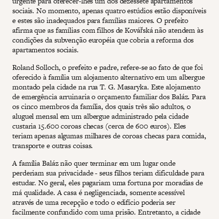
urgente para oferecer-lhes um dos dezessete apartamentos
sociais. No momento, apenas quatro estúdios estão disponíveis
e estes são inadequados para famílias maiores. O prefeito
afirma que as famílias com filhos de Kovářská não atendem às
condições da subvenção européia que cobria a reforma dos
apartamentos sociais.
Roland Solloch, o prefeito e padre, refere-se ao fato de que foi
oferecido à família um alojamento alternativo em um albergue
montado pela cidade na rua T. G. Masaryka. Este alojamento
de emergência arruinaria o orçamento familiar dos Baláz. Para
os cinco membros da família, dos quais três são adultos, o
aluguel mensal em um albergue administrado pela cidade
custaria 15.600 coroas checas (cerca de 600 euros). Eles
teriam apenas algumas milhares de coroas checas para comida,
transporte e outras coisas.
A família Baláz não quer terminar em um lugar onde
perderiam sua privacidade - seus filhos teriam dificuldade para
estudar. No geral, eles pagariam uma fortuna por moradias de
má qualidade. A casa é negligenciada, somente acessível
através de uma recepção e todo o edifício poderia ser
facilmente confundido com uma prisão. Entretanto, a cidade