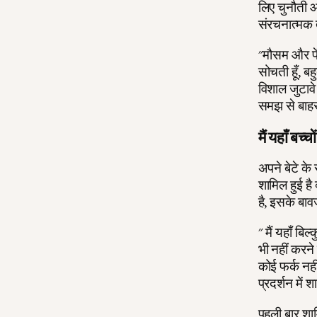
लिए चुनौती 
संरचनात्मक 
"मौसम और पें
सोचती हूँ, बह
विशाल जुटाव
समझ से बाहर 
मैं यहाँ बच्
अपने बेटे के 
शामिल हुई ह
है, इसके बाव
" मैं यहाँ ब
भी नहीं करने
कोई फर्क नही
प्रदर्शन में
पहली बार शाम