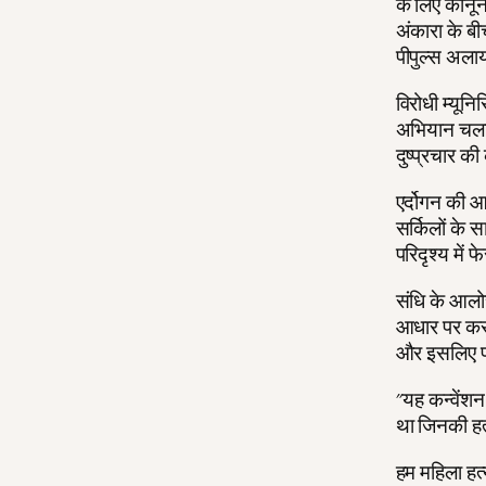
के लिए कानून
अंकारा के बी
पीपुल्स अलायं
विरोधी म्यून
अभियान चला र
दुष्प्रचार क
एर्दोगन की आ
सर्किलों के 
परिदृश्य में 
संधि के आलोच
आधार पर कर रह
और इसलिए पर
"यह कन्वेंशन
था जिनकी हत्
हम महिला हत्य