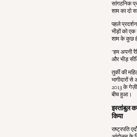
सांगठनिक प्र
शाम का दो 
पहले प्रदर्
भीड़ों को एक
शाम के कुछ ह
"हम अपनी रैल
और भीड़ सीटिय
तुर्की की मह
भागीदारों से
2013 के गेज़
बीच हुआ।
इस्तांबुल 
किया
राष्ट्रपति ए
आंदोलन के ल