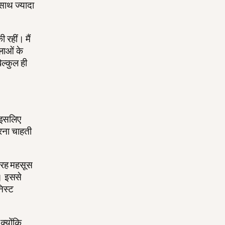
साथ ज्यादा
 रहीं। मैं
िलाओं के
ल्कुल ही
ं इसलिए
रना चाहती
 तरह महसूस
ै। इससे
िस्ट
क्योंकि