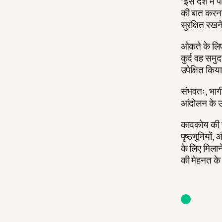
"इस देश में
की बात करना 
सुरक्षित रखन
ओकते के लिए, 
कुर्द वह समु
उपेक्षित किय
संभवतः, भागीद
आंदोलन के उ
कादकोय की पत
पृष्ठभूमियों
के लिए मिलाने
की मेहनत के फ