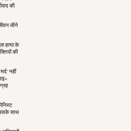
तावाद की
र जीवन जीने
ला हत्या के
क्तियों की
मर्द' नहीं
ीआइ+
आग्रह
मिनिस्ट
ए उसके साथ