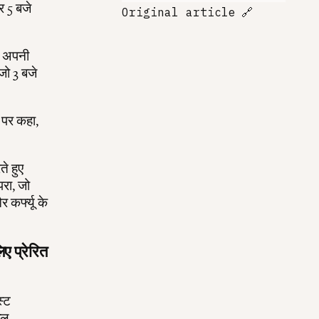
र 5 बजे
Original article
🔗
य अपनी
जो 3 बजे
न पर कहा,
ते हुए
परा, जो
 कर्फ्यू के
ए प्रेरित
स्ट
हल