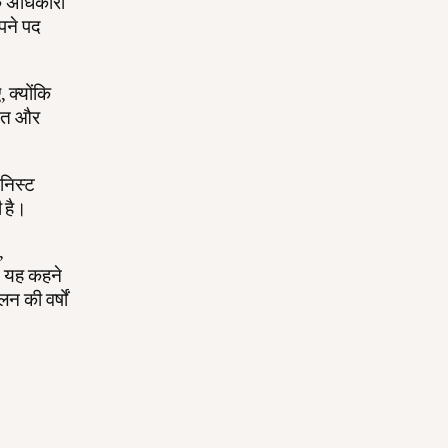
े अधिकारों
पने पद
 क्योंकि
दमित और
िनिस्ट
 है।
,
से यह कहने
न की वर्षों