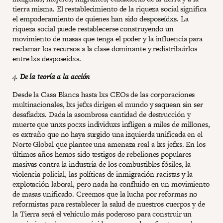
tierra misma. El restablecimiento de la riqueza social significa
el empoderamiento de quienes han sido desposeídxs. La
riqueza social puede restablecerse construyendo un
movimiento de masas que tenga el poder y la influencia para
reclamar los recursos a la clase dominante y redistribuirlos
entre lxs desposeídxs.
4.
De la teoría a la acción
Desde la Casa Blanca hasta lxs CEOs de las corporaciones
multinacionales, lxs jefxs dirigen el mundo y saquean sin ser
desafiadxs. Dada la asombrosa cantidad de destrucción y
muerte que unxs pocxs individuxs infligen a miles de millones,
es extraño que no haya surgido una izquierda unificada en el
Norte Global que plantee una amenaza real a lxs jefxs. En los
últimos años hemos sido testigos de rebeliones populares
masivas contra la industria de los combustibles fósiles, la
violencia policial, las políticas de inmigración racistas y la
explotación laboral, pero nada ha confluido en un movimiento
de masas unificado. Creemos que la lucha por reformas no
reformistas para restablecer la salud de nuestros cuerpos y de
la Tierra será el vehículo más poderoso para construir un