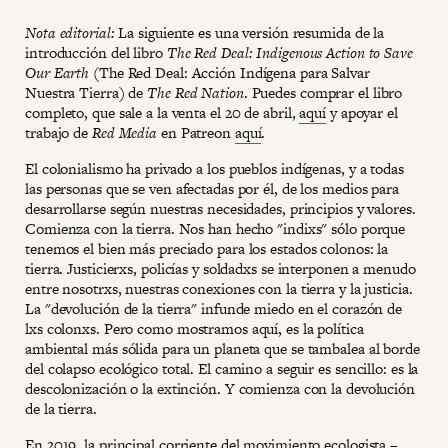
Nota editorial:
La siguiente es una versión resumida de la
introducción del libro
The Red Deal: Indigenous Action to Save
Our Earth
(The Red Deal: Acción Indígena para Salvar
Nuestra Tierra) de
The Red Nation
. Puedes comprar el libro
completo, que sale a la venta el 20 de abril,
aquí
y apoyar el
trabajo de
Red Media
en Patreon
aquí
.
El colonialismo ha privado a los pueblos indígenas, y a todas
las personas que se ven afectadas por él, de los medios para
desarrollarse según nuestras necesidades, principios y valores.
Comienza con la tierra. Nos han hecho "indixs" sólo porque
tenemos el bien más preciado para los estados colonos: la
tierra. Justicierxs, policías y soldadxs se interponen a menudo
entre nosotrxs, nuestras conexiones con la tierra y la justicia.
La "devolución de la tierra" infunde miedo en el corazón de
lxs colonxs. Pero como mostramos aquí, es la política
ambiental más sólida para un planeta que se tambalea al borde
del colapso ecológico total. El camino a seguir es sencillo: es la
descolonización o la extinción. Y comienza con la devolución
de la tierra.
En 2019, la principal corriente del movimiento ecologista –