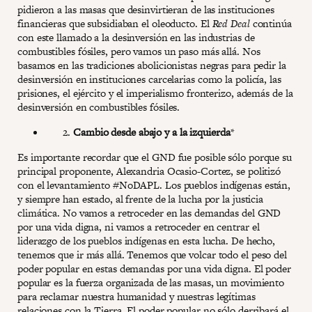
pidieron a las masas que desinvirtieran de las instituciones
financieras que subsidiaban el oleoducto. El
Red Deal
continúa
con este llamado a la desinversión en las industrias de
combustibles fósiles, pero vamos un paso más allá. Nos
basamos en las tradiciones abolicionistas negras para pedir la
desinversión en instituciones carcelarias como la policía, las
prisiones, el ejército y el imperialismo fronterizo, además de la
desinversión en combustibles fósiles.
Cambio desde abajo y a la izquierda
*
Es importante recordar que el GND fue posible sólo porque su
principal proponente, Alexandria Ocasio-Cortez, se politizó
con el levantamiento #NoDAPL. Los pueblos indígenas están,
y siempre han estado, al frente de la lucha por la justicia
climática. No vamos a retroceder en las demandas del GND
por una vida digna, ni vamos a retroceder en centrar el
liderazgo de los pueblos indígenas en esta lucha. De hecho,
tenemos que ir más allá. Tenemos que volcar todo el peso del
poder popular en estas demandas por una vida digna. El poder
popular es la fuerza organizada de las masas, un movimiento
para reclamar nuestra humanidad y nuestras legítimas
relaciones con la Tierra. El poder popular no sólo derribará el