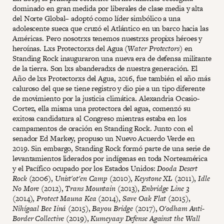
dominado en gran medida por liberales de clase media y alta
del Norte Global– adoptó como líder simbólico a una
adolescente sueca que cruzó el Atlántico en un barco hacia las
Américas. Pero nosotrxs tenemos nuestrxs propixs héroes y
heroínas. Lxs Protectorxs del Agua (
Water Protectors
) en
Standing Rock inauguraron una nueva era de defensa militante
de la tierra. Son lxs abanderadxs de nuestra generación. El
Año de lxs Protectorxs del Agua, 2016, fue también el año más
caluroso del que se tiene registro y dio pie a un tipo diferente
de movimiento por la justicia climática. Alexandria Ocasio-
Cortez, ella misma una protectora del agua, comenzó su
exitosa candidatura al Congreso mientras estaba en los
campamentos de oración en Standing Rock. Junto con el
senador Ed Markey, propuso un Nuevo Acuerdo Verde en
2019. Sin embargo, Standing Rock formó parte de una serie de
levantamientos liderados por indígenas en toda Norteamérica
y el Pacífico ocupado por los Estados Unidos:
Dooda Desert
Rock
(2006),
Unist'ot'en Camp
(2010),
Keystone XL
(2011),
Idle
No More
(2012),
Trans Mountain
(2013),
Enbridge Line 3
(2014),
Protect Mauna Kea
(2014),
Save Oak Flat
(2015),
Nihígaal Bee Iiná
(2015),
Bayou Bridge
(2017),
O'odham Anti-
Border Collective
(2019),
Kumeyaay Defense Against the Wall