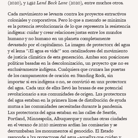
(2020), y
1492 Land Back Lane
(2020), entre muchos otros.
Cada movimiento se levanta contra los proyectos extractivos
coloniales y corporativos. Pero lo que a menudo se minimiza
es la potencia revolucionaria de lo que representa la resistencia
indígena: cuidar y crear relaciones justas entre los mundos
humano y no humano en un planeta completamente
devastado por el capitalismo. La imagen de protectorx del agua
y el lema "¡El agua es vida!" son catalizadores del movimiento
de justicia climática de esta generación. Ambas son posiciones
políticas basadas en la descolonización, un proyecto que no es
exclusivamente indígena. Cualquiera que cruzara las puertas
de los campamentos de oración en Standing Rock, sin
importar si era indígena o no, se convirtió en unx protectorx
del agua. Cada unx de ellxs llevó las brasas de ese potencial
revolucionario a sus comunidades de origen. Lxs protectorxs
del agua estaban en la primera línea de distribución de ayuda
mutua a las comunidades necesitadas durante la pandemia.
Lxs protectorxs del agua estaban en las calles de Seattle,
Portland, Minneapolis, Albuquerque y muchas otras ciudades
en el verano de 2020 mientras ardían las comisarías y se
derrumbaban los monumentos al genocidio. El Estado
responde a lxs protectores del agua –aquellxs que cuidan y