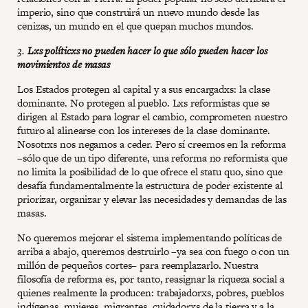
imperio, sino que construirá un nuevo mundo desde las
cenizas, un mundo en el que quepan muchos mundos.
3.
Lxs políticxs no pueden hacer lo que sólo pueden hacer los
movimientos de masas
Los Estados protegen al capital y a sus encargadxs: la clase
dominante. No protegen al pueblo. Lxs reformistas que se
dirigen al Estado para lograr el cambio, comprometen nuestro
futuro al alinearse con los intereses de la clase dominante.
Nosotrxs nos negamos a ceder. Pero sí creemos en la reforma
–sólo que de un tipo diferente, una reforma no reformista que
no limita la posibilidad de lo que ofrece el statu quo, sino que
desafía fundamentalmente la estructura de poder existente al
priorizar, organizar y elevar las necesidades y demandas de las
masas.
No queremos mejorar el sistema implementando políticas de
arriba a abajo, queremos destruirlo –ya sea con fuego o con un
millón de pequeños cortes– para reemplazarlo. Nuestra
filosofía de reforma es, por tanto, reasignar la riqueza social a
quienes realmente la producen: trabajadorxs, pobres, pueblos
indígenas, mujeres, migrantes, cuidadorxs de la tierra y a la