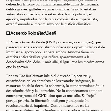
defienden la vida– con una interminable lluvia de macanas,
delitos graves, grilletes y armas químicas. Si no lo estaban
antes, ahora nuestros ojos están abiertos: la policía y el
ejército, impulsados por la rabia colonialista e imperialista,
están frenando el movimiento por la justicia climática.
El Acuerdo Rojo
(Red Deal)
El Nuevo Acuerdo Verde (GND por sus siglas en inglés), que
parece y suena a ecosocialismo, ofrece una oportunidad real de
impulsar el apoyo popular para ambos. Aunque tiene un
espíritu anticapitalista y se refiere aparentemente a la
descolonización, debe ir más allá, al igual que los movimientos
que lo apoyan.
Por eso
The Red Nation
inició el Acuerdo Rojoen 2019,
centrándose en los derechos de los tratados indígenas, la
restauración de la tierra, la soberanía, la autodeterminación, la
descolonización y la liberación. No lo consideramos como un
contraprograma del GND, sino que va más allá. Es "rojo"
porque prioriza la liberación indígena y una posición
revolucionaria de izquierda. Como mostramos en las
siguientes páginas, esta plataforma no es sólo para los pueblos