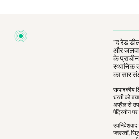
"द रेड डील
और जलवायु
के प्राचीन
स्थानिक ज
का सार संक्
सम्पादकीय टि
धरती को बचान
अप्रैल से उ
पेट्रियोन पर
उपनिवेशवाद न
जरूरतों, सिद