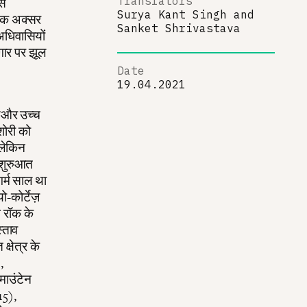
Translators
ास
Surya Kant Singh
and
निक अक्सर
Sanket Shrivastava
 अधिवासियों
कगार पर झूल
Date
19.04.2021
्यऔर उच्च
िशोरी को
 लेकिन
ी शुरुआत
गर्म साल था
-कोर्टेज़
ग रॉक के
स्ताव
्षेत्र के
,
माउंटेन
15),