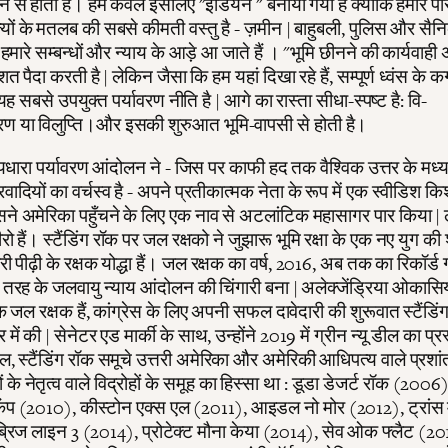
से होती है। हमें केवल इसलिए "इंडियन " बनाया गया है क्योंकि हमारे प
्यों के मतलब की सबसे कीमती वस्तु है - ज़मीन | बाहुबली, पुलिस और सै
े हमारे सम्बन्धों और न्याय के आड़े आ जाते हैं । "भूमि छीनने की कार्यवाही
शत पैदा करती है | लेकिन जैसा कि हम यहां दिखा रहे हैं, सम्पूर्ण ध्वंस के 
यह सबसे उपयुक्त पर्यावरण नीति है | आगे का रास्ता सीधा-स्पष्ट है: वि-
 या विलुप्ति।और इसकी शुरुआत भूमि-वापसी से होती है।
ख्यधारा पर्यावरण आंदोलन ने - जिस पर काफी हद तक वैश्विक उत्तर के मध
रवादियों का वर्चस्व है - अपने प्रतीकात्मक नेता के रूप में एक स्वीडिश क
ने अमेरिका पहुँचने के लिए एक नाव से अटलांटिक महासागर पार किया |
रो हैं। स्टैंडिंग रॉक पर जल रक्षको ने जुझारू भूमि रक्षा के एक नए युग क
री पीढ़ी के रक्षक योद्धा हैं। जल रक्षक का वर्ष, 2016, अब तक का रिकॉर्ड 
ह के जलवायु न्याय आंदोलन की चिंगारी बना | अलेक्जेंड्रिया ओकासियो
क जल रक्षक हैं, कांग्रेस के लिए अपनी सफल दावेदारी की शुरूवात स्टैंडिं
र में की | सेनेटर एड मार्की के साथ, उन्होंने 2019 में ग्रीन न्यू डील का प्र
 स्टैंडिंग रॉक समूचे उत्तरी अमेरिका और अमेरिकी आधिपत्य वाले प्रशांत क
के नेतृत्व वाले विद्रोहों के समूह का हिस्सा था : डूडा डेजर्ट रॉक (2006)
कैंप (2010), कीस्टोन एक्स एल (2011), आइडल नो मोर (2012), ट्रांस 
्रिज लाइन 3 (2014), प्रोटेक्ट मौना केया (2014), सेव ओक फ्लैट (20