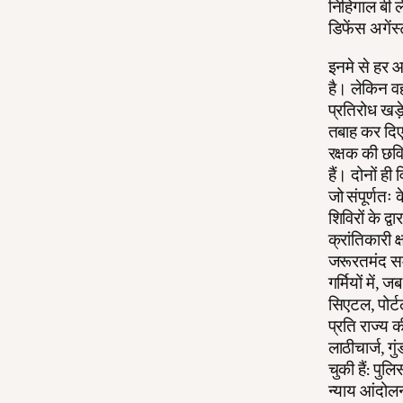
निहिगाल बी ल
डिफेंस अगें
इनमे से हर 
है। लेकिन वह
प्रतिरोध खड़े
तबाह कर दिए
रक्षक की छवि
हैं। दोनों 
जो संपूर्णतः 
शिविरों के द्
क्रांतिकारी क
जरूरतमंद समु
गर्मियों में,
सिएटल, पोर्ट
प्रति राज्य 
लाठीचार्ज, गु
चुकी हैं: पु
न्याय आंदोलन 