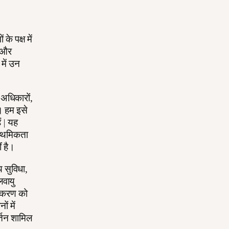
े पक्ष में
ी और
में उन
 अधिकारों,
। हम इसे
ं | यह
्राथमिकता
ं है।
य सुविधा,
लवायु
ेशिकरण को
ं में
्तन शामिल