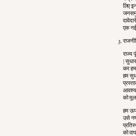
लिए इन
जनसमुद
दावेदा
एक नई 
राजनी
राज्य प
| सुधा
कर हमा
हम सुध
प्रस्त
आवश्यक
को मूल
हम ऊपर
उसे नष
प्रतिस
को वाप