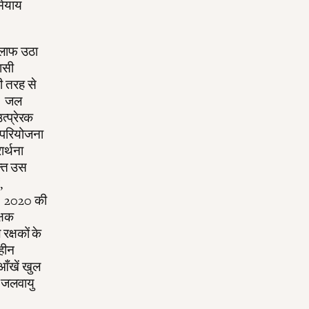
मेयाय
िलाफ उठा
ासी
री तरह से
ा। जल
त्प्रेरक
क परियोजना
ार्थना
क्ति उस
,
थे। 2020 की
क्षक
रक्षकों के
तहीन
 आँखें खुल
, जलवायु