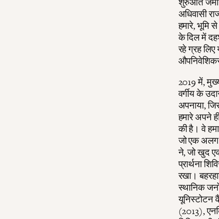
शुरुआत जमीन 
अधिवासी राज
हमारे, भूमि स
के दिल में दह
रहे ग्रह लिए 
औपनिवेशिकरण
2019 में, मु
वर्गीय के उदा
अपनाया, जिस
हमारे अपने ही
की है। वे हमा
जो एक अलग तर
ने, जो खुद ए
प्रार्थना शिवि
रखा। बहरहाल,
स्थानिक जनों 
यूनिस्टोटन 
(2013), एनब