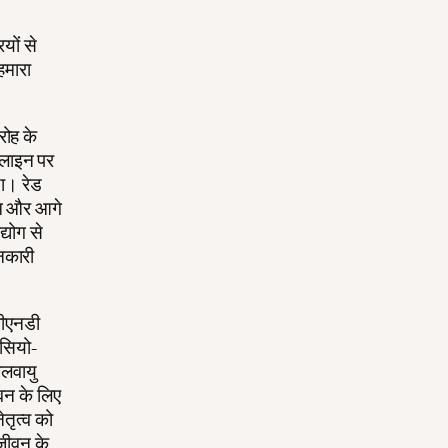
यों से
हमारा
ोह के
 लाइन पर
या। रेड
दम और आगे
्योग से
नकारी
जीएनडी
ासियो-
लवायु
ीवन के लिए
ेतृत्व को
 जीवन के