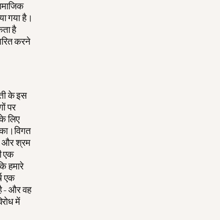
 सामाजिक
िया गया है।
ता है
ितरित करने
ौती के इस
गों पर
 के लिए
 सका।विगत
ं, और श्रम
भी एक
कि हमारे
्ष एक
ै - और वह
रोध में