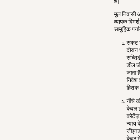
है |
मूल निवासी औ
व्यापक विमर्
सामूहिक पर्य
संकट 
दौरान
सब्सिड
डील जी
जाता ह
निवेश 
हिंसक 
नीचे क
केवल इ
कोर्ट
न्याय क
जीएनडी 
केंद्र 