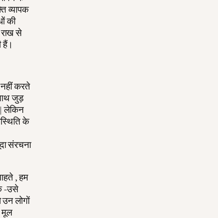
ति व्यापक
ों की
 राख से
 हैं।
ा नहीं करते
साथ जुड़
 | लेकिन
ास्थिति के
ूदा संरचना
ाहते , हम
े -उसे
 उन लोगों
 मूल