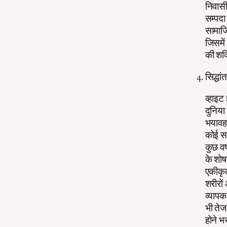
निवासी
सम्पदा
सामाजि
जिसमें
की शक
सिद्धा
व्हाइट
दुनिया
भयावह व
कोई सच
कुछ वर
के शोष
एकीकृत
शरीरों 
व्याप
भी तेज
होने भर