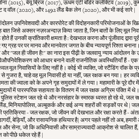
ीना (2015), बेयू ब्रिज (2017), ऊधम एंटी बॉर्डर कलेक्टिव (2019), कु
स्ट द वॉल (2020), और 1492 लैंड बैक लेन (2020), और भी कई सारे |
आंदोलन उपनिवेशवादी और कारपोरेट की विदोहनकारी परियोजनाओं के ख
 बात जिसे अक्सर नज़रअन्दाज़ किया जाता है, जिन बातों के लिए मूल निव
 होते हैं उनकी क्रांतिकारी क्षमता है : देखभाल करना और पूंजीवाद द्वारा पू
 गए ग्रह पर पर मानव और मानवेतर जगत के बीच न्यायपूर्ण रिश्ता बनान
 और "जल ही जीवन है!" का नारा इस पीढ़ी के जलवायु न्याय आंदोलन के उ
ही विऔपनिवेशिकरण को आधार बनाने वाली राजनीतिक अवस्थितियाँ हैं - ए
केवल मूल निवासियों के लिए नहीं है। कोई भी व्यक्ति, जो स्टैंडिंग रॉक के प्र
वार से गुजरा है, चाहे वह मूल निवासी हो या नहीं, जल रक्षक बन गया। हर व्य
्षमता की ज्वाला को के अपने गृह समुदायों में ले गया। महामारी के पूरे दौर में
दायों में पारस्परिक सहायता के वितरण में जल रक्षक अग्रिम पंक्ति में 
 जब पुलिस स्टेशन जल रहे थे और नरसंहार के स्मारक ध्वस्त हो रहे थे, जल र
लैंड, मिनियापोलिस, अल्बुकर्क और कई अन्य शहरों की सड़कों पर थे | जल 
की प्रतिक्रिया - जल रक्षक, जो जीवन की देखभाल और रक्षा करते हैं - अं
ंडागर्दी, बेड़ियाँ, और रासायनिक हथियार है| अगर पहले नहीं तो अब, हमारी
लिस और सेना, जो कि अधिनिवासी और साम्राज्यवादी आक्रोश से चालित हैं
को पीछे धकेल रहे हैं |