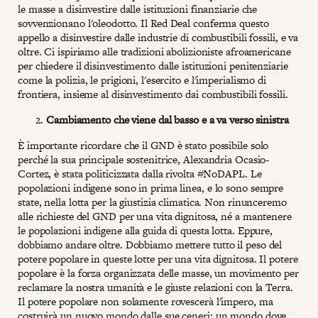
le masse a disinvestire dalle istituzioni finanziarie che
sovvenzionano l'oleodotto. Il Red Deal conferma questo
appello a disinvestire dalle industrie di combustibili fossili, e va
oltre. Ci ispiriamo alle tradizioni abolizioniste afroamericane
per chiedere il disinvestimento dalle istituzioni penitenziarie
come la polizia, le prigioni, l'esercito e l'imperialismo di
frontiera, insieme al disinvestimento dai combustibili fossili.
Cambiamento che viene dal basso e a va verso sinistra
È importante ricordare che il GND è stato possibile solo
perché la sua principale sostenitrice, Alexandria Ocasio-
Cortez, è stata politicizzata dalla rivolta #NoDAPL. Le
popolazioni indigene sono in prima linea, e lo sono sempre
state, nella lotta per la giustizia climatica. Non rinunceremo
alle richieste del GND per una vita dignitosa, né a mantenere
le popolazioni indigene alla guida di questa lotta. Eppure,
dobbiamo andare oltre. Dobbiamo mettere tutto il peso del
potere popolare in queste lotte per una vita dignitosa. Il potere
popolare è la forza organizzata delle masse, un movimento per
reclamare la nostra umanità e le giuste relazioni con la Terra.
Il potere popolare non solamente rovescerà l'impero, ma
costruirà un nuovo mondo dalle sue ceneri; un mondo dove