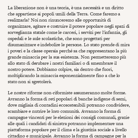
La liberazione non è una teoria, è una necessità e un diritto
che appartiene ai popoli umili della Terra. Come faremo a
realizzarla? Noi non rinunceremo alle opportunità di
organizzare, agitare e costruire il potere popolare negli spazi di
sorveglianza statale come le carceri, i servizi per l'infanzia, gli
ospedali e le aule scolastiche, che sono progettati per
disumanizzare e indebolire le persone. Lo stato prende di mira
i poveri e la classe operaia perché sa che rappresentano la più
grande minaccia per la sua esistenza. Non permetteremo più
allo stato di derubare i nostri familiari o di smembrare il
nostro potere. Dobbiamo colpire, sia dentro che fuori,
moltiplicando la minaccia esponenzialmente fino a che lo
stato non si sgretolerà.
Le nostre riforme non-riformiste assumeranno molte forme.
Avranno la forma di reti popolari di banche indigene di semi,
dove migliaia di contadini ecosostenibili potranno condividere,
scambiare e nutrire le loro comunità. Avranno la forma di
campagne vincenti per le elezioni dei consigli comunali, grazie
alle quali i candidati di sinistra potranno implementare una
piattaforma popolare per il clima e la giustizia sociale a livello
cittadino e municipale. Avranno la forma di campagne per la