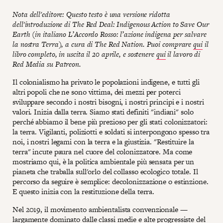
Nota dell'editore: Questo testo è una versione ridotta
dell'introduzione di The Red Deal: Indigenous Action to Save Our
Earth (in italiano L’Accordo Rosso: l’azione indigena per salvare
la nostra Terra), a cura di The Red Nation. Puoi comprare
qui
il
libro completo, in uscita il 20 aprile, e sostenere
qui
il lavoro di
Red Media su Patreon.
Il colonialismo ha privato le popolazioni indigene, e tutti gli
altri popoli che ne sono vittima, dei mezzi per poterci
sviluppare secondo i nostri bisogni, i nostri principi e i nostri
valori. Inizia dalla terra. Siamo stati definiti "indiani" solo
perché abbiamo il bene più prezioso per gli stati colonizzatori:
la terra. Vigilanti, poliziotti e soldati si interpongono spesso tra
noi, i nostri legami con la terra e la giustizia. "Restituire la
terra" incute paura nel cuore del colonizzatore. Ma come
mostriamo qui, è la politica ambientale più sensata per un
pianeta che traballa sull'orlo del collasso ecologico totale. Il
percorso da seguire è semplice: decolonizzazione o estinzione.
E questo inizia con la restituzione della terra.
Nel 2019, il movimento ambientalista convenzionale —
largamente dominato dalle classi medie e alte progressiste del