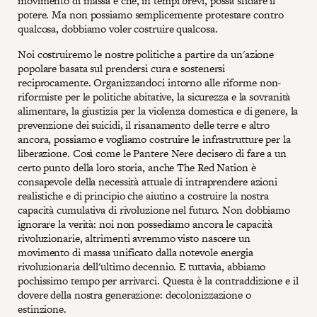
movimento di massa e che, in tempi brevi, possa sfidare il
potere. Ma non possiamo semplicemente protestare contro
qualcosa, dobbiamo voler costruire qualcosa.
Noi costruiremo le nostre politiche a partire da un'azione
popolare basata sul prendersi cura e sostenersi
reciprocamente. Organizzandoci intorno alle riforme non-
riformiste per le politiche abitative, la sicurezza e la sovranità
alimentare, la giustizia per la violenza domestica e di genere, la
prevenzione dei suicidi, il risanamento delle terre e altro
ancora, possiamo e vogliamo costruire le infrastrutture per la
liberazione. Così come le Pantere Nere decisero di fare a un
certo punto della loro storia, anche The Red Nation è
consapevole della necessità attuale di intraprendere azioni
realistiche e di principio che aiutino a costruire la nostra
capacità cumulativa di rivoluzione nel futuro. Non dobbiamo
ignorare la verità: noi non possediamo ancora le capacità
rivoluzionarie, altrimenti avremmo visto nascere un
movimento di massa unificato dalla notevole energia
rivoluzionaria dell'ultimo decennio. E tuttavia, abbiamo
pochissimo tempo per arrivarci. Questa è la contraddizione e il
dovere della nostra generazione: decolonizzazione o
estinzione.