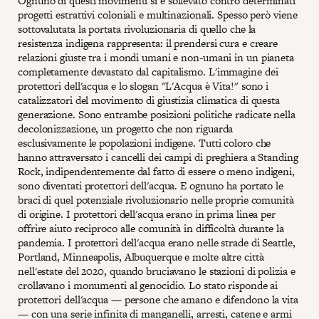
Ognuno di questi movimenti si è sollevato contro determinati
progetti estrattivi coloniali e multinazionali. Spesso però viene
sottovalutata la portata rivoluzionaria di quello che la
resistenza indigena rappresenta: il prendersi cura e creare
relazioni giuste tra i mondi umani e non-umani in un pianeta
completamente devastato dal capitalismo. L'immagine dei
protettori dell'acqua e lo slogan "L'Acqua è Vita!" sono i
catalizzatori del movimento di giustizia climatica di questa
generazione. Sono entrambe posizioni politiche radicate nella
decolonizzazione, un progetto che non riguarda
esclusivamente le popolazioni indigene. Tutti coloro che
hanno attraversato i cancelli dei campi di preghiera a Standing
Rock, indipendentemente dal fatto di essere o meno indigeni,
sono diventati protettori dell'acqua. E ognuno ha portato le
braci di quel potenziale rivoluzionario nelle proprie comunità
di origine. I protettori dell'acqua erano in prima linea per
offrire aiuto reciproco alle comunità in difficoltà durante la
pandemia. I protettori dell'acqua erano nelle strade di Seattle,
Portland, Minneapolis, Albuquerque e molte altre città
nell'estate del 2020, quando bruciavano le stazioni di polizia e
crollavano i monumenti al genocidio. Lo stato risponde ai
protettori dell'acqua — persone che amano e difendono la vita
— con una serie infinita di manganelli, arresti, catene e armi