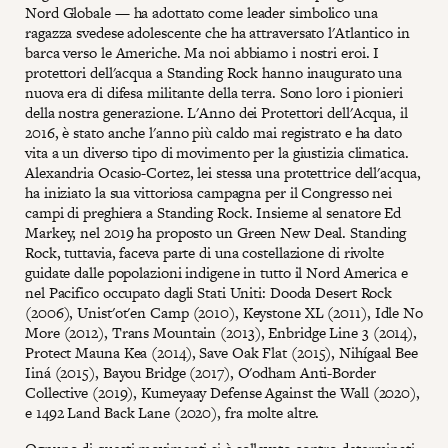
Nord Globale — ha adottato come leader simbolico una
ragazza svedese adolescente che ha attraversato l'Atlantico in
barca verso le Americhe. Ma noi abbiamo i nostri eroi. I
protettori dell'acqua a Standing Rock hanno inaugurato una
nuova era di difesa militante della terra. Sono loro i pionieri
della nostra generazione. L'Anno dei Protettori dell'Acqua, il
2016, è stato anche l'anno più caldo mai registrato e ha dato
vita a un diverso tipo di movimento per la giustizia climatica.
Alexandria Ocasio-Cortez, lei stessa una protettrice dell'acqua,
ha iniziato la sua vittoriosa campagna per il Congresso nei
campi di preghiera a Standing Rock. Insieme al senatore Ed
Markey, nel 2019 ha proposto un Green New Deal. Standing
Rock, tuttavia, faceva parte di una costellazione di rivolte
guidate dalle popolazioni indigene in tutto il Nord America e
nel Pacifico occupato dagli Stati Uniti: Dooda Desert Rock
(2006), Unist'ot'en Camp (2010), Keystone XL (2011), Idle No
More (2012), Trans Mountain (2013), Enbridge Line 3 (2014),
Protect Mauna Kea (2014), Save Oak Flat (2015), Nihígaal Bee
Iiná (2015), Bayou Bridge (2017), O'odham Anti-Border
Collective (2019), Kumeyaay Defense Against the Wall (2020),
e 1492 Land Back Lane (2020), fra molte altre.