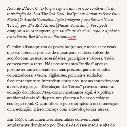
Nota do Editor: O texto que segue é uma versão condensada da
introdução do livro The Red Deal: Indigenous Action to Save Our
Earth [O Acordo Vermelho: Ação Indígena para Salvar Nossa
Terra], por The Red Nation [Nação Vermelha]. Você pode
comprar o livro completo, que sai dia 20 de abril,
aqui
, e apoiar o
trabalho da Red Media no Patreon
aqui
.
O colonialismo privou os povos indígenas, e todas as pessoas
que são afetadas por ele, de meios para se desenvolver de
acordo com nossas necessidades, princípios e valores. Tudo
começa com a terra. Nós nos tornamos “índios” apenas
porque temos a mercadoria mais preciosa para os estados
colonizadores: a terra. Vigilantes, policiais e soldados
frequentemente se interpõem entre nós, nossas conexões com
a terra e a justiça. “Devolução das Terras” provoca medo no
coração do colono. Mas, como mostramos aqui, é a política
ambiental mais sólida para um planeta à beira do colapso
ecológico total. O caminho a seguir é simples: a decolonização
ou a extinção. E isso começa com a devolução das terras.
Em 2019, o movimento ambientalista convencional -
amplamente dominado por liberais de classe média e alta do