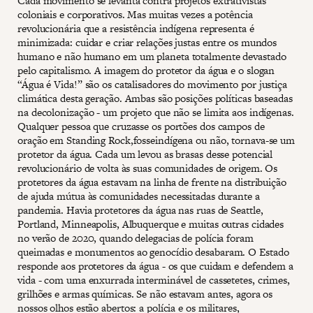
Cada movimento se levanta contra projetos extrativistas
coloniais e corporativos. Mas muitas vezes a potência
revolucionária que a resistência indígena representa é
minimizada: cuidar e criar relações justas entre os mundos
humano e não humano em um planeta totalmente devastado
pelo capitalismo. A imagem do protetor da água e o slogan
“Água é Vida!” são os catalisadores do movimento por justiça
climática desta geração. Ambas são posições políticas baseadas
na decolonização - um projeto que não se limita aos indígenas.
Qualquer pessoa que cruzasse os portões dos campos de
oração em Standing Rock,fosseindígena ou não, tornava-se um
protetor da água. Cada um levou as brasas desse potencial
revolucionário de volta às suas comunidades de origem. Os
protetores da água estavam na linha de frente na distribuição
de ajuda mútua às comunidades necessitadas durante a
pandemia. Havia protetores da água nas ruas de Seattle,
Portland, Minneapolis, Albuquerque e muitas outras cidades
no verão de 2020, quando delegacias de polícia foram
queimadas e monumentos ao genocídio desabaram. O Estado
responde aos protetores da água - os que cuidam e defendem a
vida - com uma enxurrada interminável de cassetetes, crimes,
grilhões e armas químicas. Se não estavam antes, agora os
nossos olhos estão abertos: a polícia e os militares,