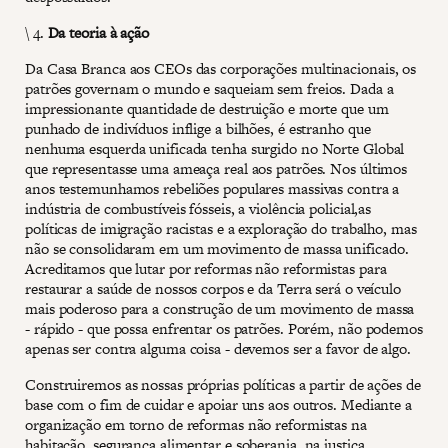
\ 4.
Da teoria à ação
Da Casa Branca aos CEOs das corporações multinacionais, os
patrões governam o mundo e saqueiam sem freios. Dada a
impressionante quantidade de destruição e morte que um
punhado de indivíduos inflige a bilhões, é estranho que
nenhuma esquerda unificada tenha surgido no Norte Global
que representasse uma ameaça real aos patrões. Nos últimos
anos testemunhamos rebeliões populares massivas contra a
indústria de combustíveis fósseis, a violência policial,as
políticas de imigração racistas e a exploração do trabalho, mas
não se consolidaram em um movimento de massa unificado.
Acreditamos que lutar por reformas não reformistas para
restaurar a saúde de nossos corpos e da Terra será o veículo
mais poderoso para a construção de um movimento de massa
- rápido - que possa enfrentar os patrões. Porém, não podemos
apenas ser contra alguma coisa - devemos ser a favor de algo.
Construiremos as nossas próprias políticas a partir de ações de
base com o fim de cuidar e apoiar uns aos outros. Mediante a
organização em torno de reformas não reformistas na
habitação, segurança alimentar e soberania, na justiça