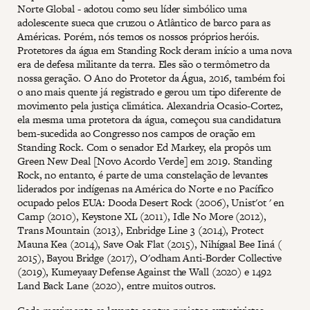
Norte Global - adotou como seu líder simbólico uma
adolescente sueca que cruzou o Atlântico de barco para as
Américas. Porém, nós temos os nossos próprios heróis.
Protetores da água em Standing Rock deram início a uma nova
era de defesa militante da terra. Eles são o termômetro da
nossa geração. O Ano do Protetor da Água, 2016, também foi
o ano mais quente já registrado e gerou um tipo diferente de
movimento pela justiça climática. Alexandria Ocasio-Cortez,
ela mesma uma protetora da água, começou sua candidatura
bem-sucedida ao Congresso nos campos de oração em
Standing Rock. Com o senador Ed Markey, ela propôs um
Green New Deal [Novo Acordo Verde] em 2019. Standing
Rock, no entanto, é parte de uma constelação de levantes
liderados por indígenas na América do Norte e no Pacífico
ocupado pelos EUA: Dooda Desert Rock (2006), Unist'ot ' en
Camp (2010), Keystone XL (2011), Idle No More (2012),
Trans Mountain (2013), Enbridge Line 3 (2014), Protect
Mauna Kea (2014), Save Oak Flat (2015), Nihígaal Bee Iiná (
2015), Bayou Bridge (2017), O'odham Anti-Border Collective
(2019), Kumeyaay Defense Against the Wall (2020) e 1492
Land Back Lane (2020), entre muitos outros.