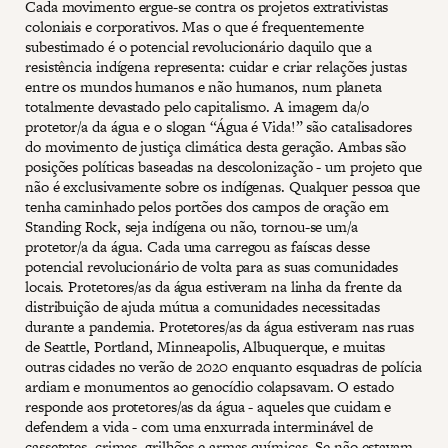
Cada movimento ergue-se contra os projetos extrativistas
coloniais e corporativos. Mas o que é frequentemente
subestimado é o potencial revolucionário daquilo que a
resistência indígena representa: cuidar e criar relações justas
entre os mundos humanos e não humanos, num planeta
totalmente devastado pelo capitalismo. A imagem da/o
protetor/a da água e o slogan “Água é Vida!” são catalisadores
do movimento de justiça climática desta geração. Ambas são
posições políticas baseadas na descolonização - um projeto que
não é exclusivamente sobre os indígenas. Qualquer pessoa que
tenha caminhado pelos portões dos campos de oração em
Standing Rock, seja indígena ou não, tornou-se um/a
protetor/a da água. Cada uma carregou as faíscas desse
potencial revolucionário de volta para as suas comunidades
locais. Protetores/as da água estiveram na linha da frente da
distribuição de ajuda mútua a comunidades necessitadas
durante a pandemia. Protetores/as da água estiveram nas ruas
de Seattle, Portland, Minneapolis, Albuquerque, e muitas
outras cidades no verão de 2020 enquanto esquadras de polícia
ardiam e monumentos ao genocídio colapsavam. O estado
responde aos protetores/as da água - aqueles que cuidam e
defendem a vida - com uma enxurrada interminável de
cassetetes, crimes, grilhões e armas químicas. Se não estavam