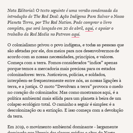
Nota Editorial: O texto seguinte é uma versão condensada da
introdução de The Red Deal: Ação Indígena Para Salvar o Nosso
Planeta Terra, por The Red Nation. Pode comprar o livro
completo, que será lançado em 20 de abril,
aqui
, e apoiar o
trabalho da Red Media no Patreon
aqui
.
O colonialismo privou o povo indígena, e todas as pessoas que
são afetadas por ele, dos meios para nos desenvolvermos de
acordo com as nossas necessidades, princípios, e valores.
Começa com a terra. Fomos considerados “índios” apenas
porque temos a mercadoria mais preciosa para os estados
colonizadores: terra. Justiceiros, polícias, e soldados,
interpõem-se frequentemente entre nós, as nossas ligações à
terra, e a justiça. O moto “Devolvam a terra” provoca o medo
no coração do colonizador. Mas como mostramos aqui, é a
política ambiental mais sólida para um planeta à beira de um
colapso ecológico total. O caminho a seguir é simples: é a
descolonização ou a extinção. E isso começa com a devolução
da terra.
Em 2019, o movimento ambiental dominante - largamente
dominado por liberais das classes médias e altas do Norte