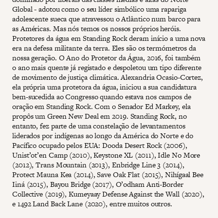
Global - adotou como o seu líder simbólico uma rapariga
adolescente sueca que atravessou o Atlântico num barco para
as Américas. Mas nós temos os nossos próprios heróis.
Protetores da água em Standing Rock deram início a uma nova
era na defesa militante da terra. Eles são os termómetros da
nossa geração. O Ano do Protetor da Água, 2016, foi também
o ano mais quente já registado e despoletou um tipo diferente
de movimento de justiça climática. Alexandria Ocasio-Cortez,
ela própria uma protetora da água, iniciou a sua candidatura
bem-sucedida ao Congresso quando estava nos campos de
oração em Standing Rock. Com o Senador Ed Markey, ela
propôs um Green New Deal em 2019. Standing Rock, no
entanto, fez parte de uma constelação de levantamentos
liderados por indígenas ao longo da América do Norte e do
Pacífico ocupado pelos EUA: Dooda Desert Rock (2006),
Unist’ot’en Camp (2010), Keystone XL (2011), Idle No More
(2012), Trans Mountain (2013), Enbridge Line 3 (2014),
Protect Mauna Kea (2014), Save Oak Flat (2015), Nihígaal Bee
Iiná (2015), Bayou Bridge (2017), O’odham Anti-Border
Collective (2019), Kumeyaay Defense Against the Wall (2020),
e 1492 Land Back Lane (2020), entre muitos outros.