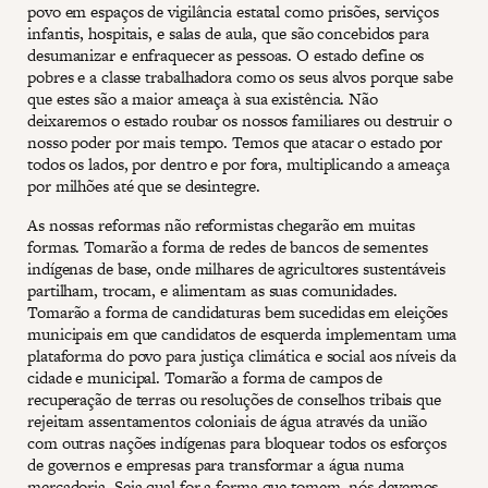
povo em espaços de vigilância estatal como prisões, serviços
infantis, hospitais, e salas de aula, que são concebidos para
desumanizar e enfraquecer as pessoas. O estado define os
pobres e a classe trabalhadora como os seus alvos porque sabe
que estes são a maior ameaça à sua existência. Não
deixaremos o estado roubar os nossos familiares ou destruir o
nosso poder por mais tempo. Temos que atacar o estado por
todos os lados, por dentro e por fora, multiplicando a ameaça
por milhões até que se desintegre.
As nossas reformas não reformistas chegarão em muitas
formas. Tomarão a forma de redes de bancos de sementes
indígenas de base, onde milhares de agricultores sustentáveis
partilham, trocam, e alimentam as suas comunidades.
Tomarão a forma de candidaturas bem sucedidas em eleições
municipais em que candidatos de esquerda implementam uma
plataforma do povo para justiça climática e social aos níveis da
cidade e municipal. Tomarão a forma de campos de
recuperação de terras ou resoluções de conselhos tribais que
rejeitam assentamentos coloniais de água através da união
com outras nações indígenas para bloquear todos os esforços
de governos e empresas para transformar a água numa
mercadoria. Seja qual for a forma que tomem, nós devemos