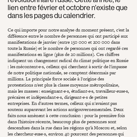
lien entre février et octobre n'existe que
dans les pages du calendrier.
Ce qui importe pour notre analyse du moment présent, c'est la
différence entre le nombre de personnes qui ont participé aux
manifestations de janvier (entre 150 000 et 200 000 dans
toute la Russie) et le nombre de personnes qui ont regardé ces
manifestations en ligne (plus de 20 millions). Ces chiffres
indiquent un changement radical du climat politique en Russie
: les mécontent·e·s, celleux qui cherchent à sortir de l'impasse
de notre politique nationale, se comptent désormais par
millions. La principale force sociale à l'origine des
protestations n'est plus la classe moyenne métropolitaine,
mais les masses : enseignant·e·s, étudiant·e·s, travailleur·euse·s,
précaires et indépendant·e·s, dirigeant·e·s de petites
entreprises. En d'autres termes, celleux qui n'avaient pas
soutenu auparavant les actions antigouvernementales. Deux
faits nous amènent à cette conclusion : pour la première fois
dans l'histoire récente, beaucoup plus de personnes sont
descendues dans la rue dans les régions qu'à Moscou et, selon
les chercheur·euse·s, environ 40 pourcent des personnes qui