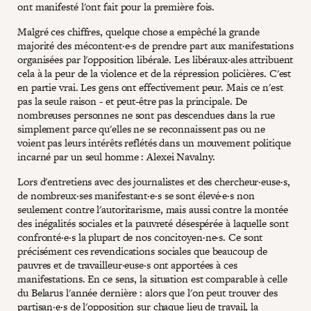
ont manifesté l'ont fait pour la première fois.
Malgré ces chiffres, quelque chose a empêché la grande
majorité des mécontent·e·s de prendre part aux manifestations
organisées par l'opposition libérale. Les libéraux·ales attribuent
cela à la peur de la violence et de la répression policières. C'est
en partie vrai. Les gens ont effectivement peur. Mais ce n'est
pas la seule raison - et peut-être pas la principale. De
nombreuses personnes ne sont pas descendues dans la rue
simplement parce qu'elles ne se reconnaissent pas ou ne
voient pas leurs intérêts reflétés dans un mouvement politique
incarné par un seul homme : Alexei Navalny.
Lors d'entretiens avec des journalistes et des chercheur·euse·s,
de nombreux·ses manifestant·e·s se sont élevé·e·s non
seulement contre l'autoritarisme, mais aussi contre la montée
des inégalités sociales et la pauvreté désespérée à laquelle sont
confronté·e·s la plupart de nos concitoyen·ne·s. Ce sont
précisément ces revendications sociales que beaucoup de
pauvres et de travailleur·euse·s ont apportées à ces
manifestations. En ce sens, la situation est comparable à celle
du Belarus l'année dernière : alors que l'on peut trouver des
partisan·e·s de l'opposition sur chaque lieu de travail, la