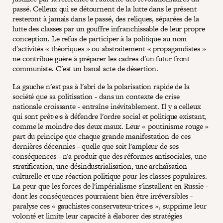
passé. Celleux qui se détournent de la lutte dans le présent
resteront à jamais dans le passé, des reliques, séparées de la
lutte des classes par un gouffre infranchissable de leur propre
conception. Le refus de participer à la politique au nom
d'activités « théoriques » ou abstraitement « propagandistes »
ne contribue guère à préparer les cadres d'un futur front
communiste. C'est un banal acte de désertion.
La gauche n'est pas à l'abri de la polarisation rapide de la
société que sa politisation - dans un contexte de crise
nationale croissante - entraîne inévitablement. Il y a celleux
qui sont prêt·e·s à défendre l'ordre social et politique existant,
comme le moindre des deux maux. Leur « poutinisme rouge »
part du principe que chaque grande manifestation de ces
dernières décennies - quelle que soit l'ampleur de ses
conséquences - n'a produit que des réformes antisociales, une
stratification, une désindustrialisation, une archaïsation
culturelle et une réaction politique pour les classes populaires.
La peur que les forces de l'impérialisme s'installent en Russie -
dont les conséquences pourraient bien être irréversibles -
paralyse ces « gauchistes conservateur·trice·s », supprime leur
volonté et limite leur capacité à élaborer des stratégies