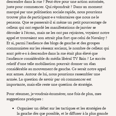
descendre dans la rue ? Peut-être pour une action autorisée,
juste pour commencer. Qui répondrait ? Dans un moment
marqué par une politisation sociale rapide, nous pourrions
trouver plus de participant·e·s volontaires que nous ne le
pensons. Que se passerait-il si même un petit pourcentage de
celleux qui ont regardé les manifestations de janvier se
dérouler à l'écran, mais ne les ont pas rejointes, voyaient notre
appel et trouvaient son attrait plus fort que celui de Navalny ?
Et si, parmi l'audience des blogs de gauche et des groupes
communistes sur les réseaux sociaux, le nombre de celleux qui
sont prêt·e·s à descendre dans la rue était plus élevé que
l'audience considérable du média libéral TV Rain ? Le succès
relatif d'une telle mobilisation pourrait donner un élan
considérable au mouvement de gauche. Ce serait notre appel
aux armes. Autour de lui, nous pourrions rassembler une
armée. La question de savoir par où commencer est
importante, mais elle reste une question de stratégie.
Pour résumer, je voudrais énumérer, une fois de plus, mes
suggestions pratiques :
Organiser un débat sur les tactiques et les stratégies de
la gauche dès que possible, et le diffuser à la plus grande