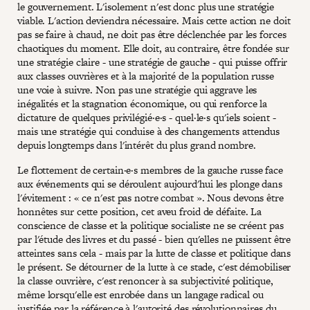
le gouvernement. L'isolement n'est donc plus une stratégie
viable. L'action deviendra nécessaire. Mais cette action ne doit
pas se faire à chaud, ne doit pas être déclenchée par les forces
chaotiques du moment. Elle doit, au contraire, être fondée sur
une stratégie claire - une stratégie de gauche - qui puisse offrir
aux classes ouvrières et à la majorité de la population russe
une voie à suivre. Non pas une stratégie qui aggrave les
inégalités et la stagnation économique, ou qui renforce la
dictature de quelques privilégié·e·s - quel·le·s qu'iels soient -
mais une stratégie qui conduise à des changements attendus
depuis longtemps dans l'intérêt du plus grand nombre.
Le flottement de certain·e·s membres de la gauche russe face
aux événements qui se déroulent aujourd'hui les plonge dans
l'évitement : « ce n'est pas notre combat ». Nous devons être
honnêtes sur cette position, cet aveu froid de défaite. La
conscience de classe et la politique socialiste ne se créent pas
par l'étude des livres et du passé - bien qu'elles ne puissent être
atteintes sans cela - mais par la lutte de classe et politique dans
le présent. Se détourner de la lutte à ce stade, c'est démobiliser
la classe ouvrière, c'est renoncer à sa subjectivité politique,
même lorsqu'elle est enrobée dans un langage radical ou
justifiée par la référence à l'autorité des révolutionnaires du