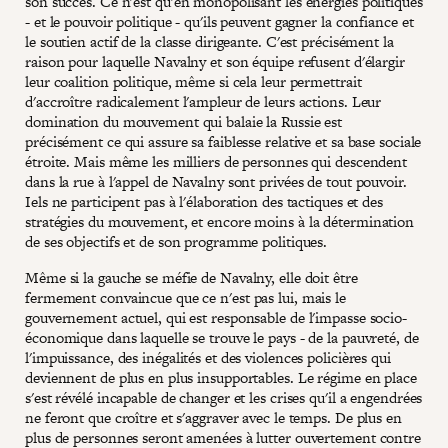
son succès. Ce n'est qu'en monopolisant les énergies politiques
- et le pouvoir politique - qu'ils peuvent gagner la confiance et
le soutien actif de la classe dirigeante. C'est précisément la
raison pour laquelle Navalny et son équipe refusent d'élargir
leur coalition politique, même si cela leur permettrait
d'accroître radicalement l'ampleur de leurs actions. Leur
domination du mouvement qui balaie la Russie est
précisément ce qui assure sa faiblesse relative et sa base sociale
étroite. Mais même les milliers de personnes qui descendent
dans la rue à l'appel de Navalny sont privées de tout pouvoir.
Iels ne participent pas à l'élaboration des tactiques et des
stratégies du mouvement, et encore moins à la détermination
de ses objectifs et de son programme politiques.
Même si la gauche se méfie de Navalny, elle doit être
fermement convaincue que ce n'est pas lui, mais le
gouvernement actuel, qui est responsable de l'impasse socio-
économique dans laquelle se trouve le pays - de la pauvreté, de
l'impuissance, des inégalités et des violences policières qui
deviennent de plus en plus insupportables. Le régime en place
s'est révélé incapable de changer et les crises qu'il a engendrées
ne feront que croître et s'aggraver avec le temps. De plus en
plus de personnes seront amenées à lutter ouvertement contre