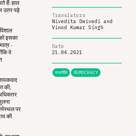
े हैं: हाल
पर उतर पड़े
Translators
Nivedita Dwivedi
and
Vinod Kumar Singh
क विशाल
 को इसका
ात्र -
Date
ंकि वे
21.04.2021
ित
राजनीति
DEMOCRACY
धिनायकवाद
त की,
जो अधिकतर
 तुलना
र्यस्थल पर
याय की