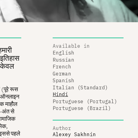
Available in
हमारी
English
ी इतिहास
Russian
ध केवल
French
German
Spanish
Italian (Standard)
 (पूरे रूस
Hindi
 को ऑनलाइन
Portuguese (Portugal)
तिक माहौल
Portuguese (Brazil)
त-अंत से
 सामाजिक
मिक,
Author
े इससे पहले
Alexey Sakhnin