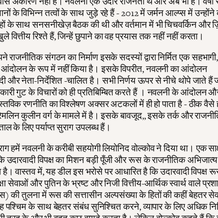
ास अकारण नहीं है। नवलनी एक उदार राजनेता थे और अब भी हैं। वर्षों 
ानों के विभिन्न तत्वों के साथ जुड़े रहे हैं - 2012 में जर्मन आल्प्स में उन्हों
हों के साथ सनसनीखेज़ बैठक की थी और वर्तमान में भी चिचवर्किन और ज़
 वित्तीय रिश्ते हैं, जिन्हें छुपाने का वह प्रयास तक नहीं नहीं करता।
े राजनीतिक संगठन का निर्माण इसके सदस्यों द्वारा निर्मित एक सहभागी
 आंदोलन के रूप में नहीं किया है। इसके विपरीत, नवलनी का आंदोलन
और नेता-निर्देशित -चालित है। सभी निर्णय ऊपर से नीचे थोपे जाते हैं
त्वकारी गुट के विचारों को ही प्रतिबिम्बित करते हैं । नवलनी के आंदोलन
 वास्तविक रणनीति का विश्लेषण अक्सर अटकलों में ही हो पाता है - ठीक वैसे 
रेमलिन कुलीन वर्ग के मामले में है। इसके बावजूद,, इसके तर्क और राजनीत
ल के लिए पर्याप्त सुराग उपलब्ध हैं।
राग हमें नवलनी के करीबी सहयोगी लियोनिद वोल्कोव ने दिया था। एक साक्षा
 कि उदारवादी विपक्ष का मिशन बड़ी पूँजी और रूस के राजनीतिक अभिजात्
है। वास्तव में, यह डील इस भरोसे पर आधारित है कि उदारवादी विपक्ष र
क्षा सेवाओं और पुतिन के भ्रष्ट और निजी वित्तीय-आर्थिक स्वार्थ वाले प्र
ट्स) की तुलना में रूस की सत्तासीन अल्पसंख्या के हितों की कहीं बेहतर से
 पश्चिम के साथ बेहतर संबंध सुनिश्चित करने, व्यापार के लिए अधिक नि