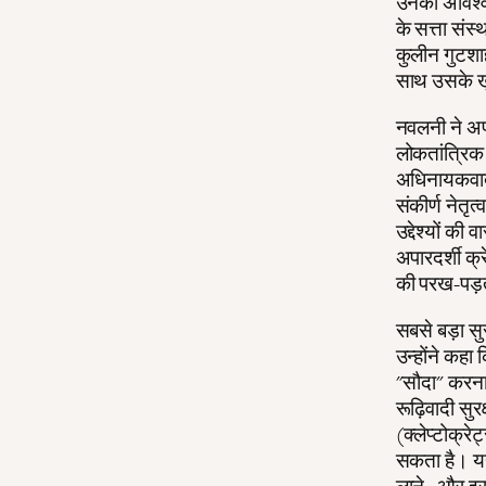
उनका अविश्व
के सत्ता संस्थ
कुलीन गुटशा
साथ उसके खुले
नवलनी ने अपन
लोकतांत्रिक
अधिनायकवादी 
संकीर्ण नेतृ
उद्देश्यों की
अपारदर्शी क्
की परख-पड़ता
सबसे बड़ा सु
उन्होंने कहा
"सौदा" करना 
रूढ़िवादी सुर
(क्लेप्टोक्रे
सकता है। यह