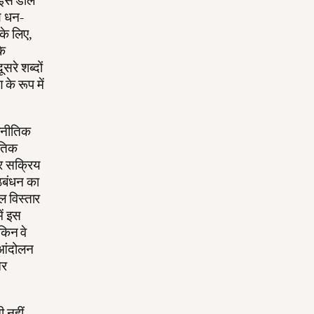
ि इस डील
ीय धन-
के लिए,
के
रे शब्दों
के रूप में
ाजनीतिक
ीतिक
और सक्रिय
ठबंधन का
ल विस्तार
ें इस
किन वे
ेआंदोलन
और
 नहीं,