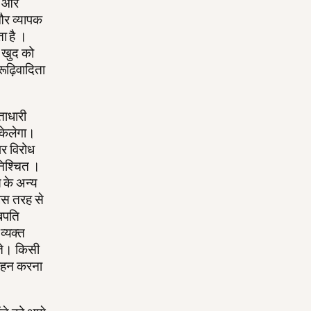
न ओर
और व्यापक
ा है ।
ी खुद को
रूढ़िवादिता
ताधारी
धकेलेगा।
पर विरोध
अनिश्चित ।
के अन्य
जिस तरह से
रबपति
 व्यक्त
ते। किसी
 वहन करना