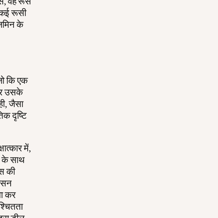
से, वह रूस
ने कई रूसी
िमिन के
,
 जो कि एक
 और उसके
ही, जैसा
िक दृष्टि
त्कार में,
य के साथ
ूस की
शासन
वा कर
श्चितता