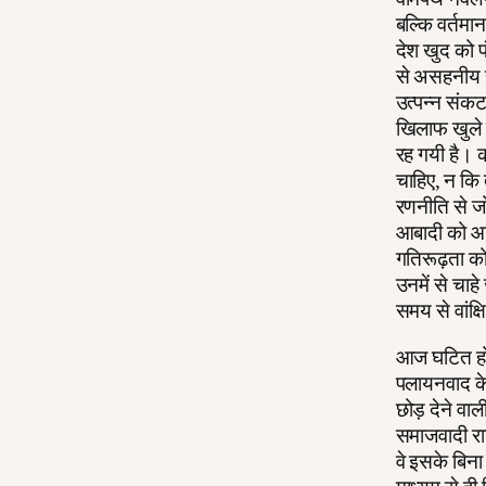
बल्कि वर्तमा
देश खुद को फ
से असहनीय हो
उत्पन्न संकट
खिलाफ खुले 
रह गयी है। क
चाहिए, न कि
रणनीति से जो
आबादी को आग
गतिरूढ़ता को
उनमें से चाहे
समय से वांक्ष
आज घटित हो र
पलायनवाद के 
छोड़ देने वा
समाजवादी राज
वे इसके बिना 