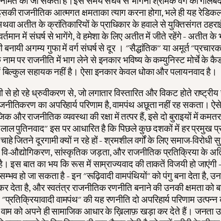
 निर्मित की जा सकती है।इस समय संघर्ष से भागना श्रमिक वर्ग की गोलबं
सकी राजनीतिक आत्मगत क्षमताका त्याग करना होगा, भले ही यह रेडिकल
 अथवा अतीत के क्रांतिकारियों के प्राधिकार के हवाले से युक्तिसंगत ठहरा
्तमान में संघर्ष से भागेंगे, वे हमेशा के लिए अतीत में जीते रहेंगे - अतीत के 
नायी अगम्य गुफा में वर्ग संघर्ष से दूर । "सैद्धांतिक" या अमूर्त "प्रचार
 नाम पर राजनीति में भाग लेने से इनकार भविष्य के कम्युनिस्ट मोर्चे के कै
में बिल्कुल सहायक नहीं है। ऐसा इनकार केवल धोका और पलायनवाद है।
 से हो रहे ध्रुवीकरण से, जो लगातार विस्तारित और विकट होते राष्ट्री
जनीतिकरण का अपरिहार्य परिणाम है, वामपंथ अछूता नहीं रह सकता। ऐसे 
क और राजनीतिक व्यवस्था की रक्षा में तत्पर हैं, इसे दो बुराइयों में कमत
ाल पुतिनवाद" इस पर आधारित है कि पिछले कुछ दशकों में हर प्रमुख प्रत
ाहे जितने दूरगामी क्यों न रहे हों - श्रमशील वर्गों के लिए समाज-विरोधी स
 वि-औद्योगिकरण, सांस्कृतिक जड़ता, और राजनीतिक प्रतिक्रिया के अत
है। इस बात का भय कि रूस में साम्राज्यवाद की ताकतें विजयी हो जाएंगी - ज
्भव हो जा सकता है - इन "रूढ़िवादी वामपंथियों" को पंगु बना देता है, उ
कर देता है, और स्वतंत्र राजनीतिक रणनीति बनाने की उनकी क्षमता को 
"प्रतिक्रियावादी वामपंथ" की यह रणनीति दो अपरिहार्य परिणाम उत्पन्न
े वाम को अपने ही सामाजिक आधार के ख़िलाफ़ खड़ा कर देते हैं। जनता 