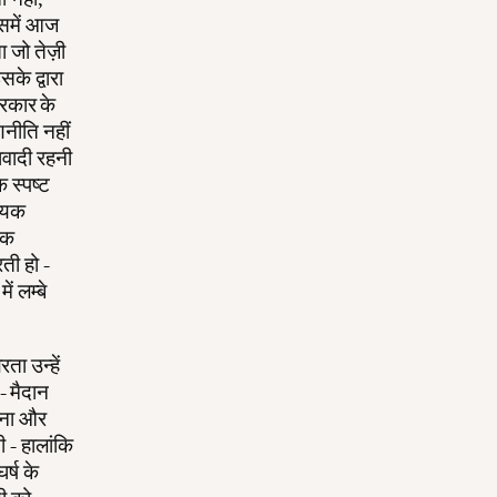
िसमें आज
ा जो तेज़ी
के द्वारा
सरकार के
नीति नहीं
ावादी रहनी
 स्पष्ट
ख्यक
िक
ती हो -
ं लम्बे
ा उन्हें
- मैदान
ेतना और
 - हालांकि
र्ष के