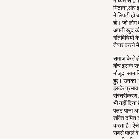
माध्यम से ही
मिटाना,और इ
में लिपटी हो
हो। जो लोग वर
अपनी खुद की ब
गतिविधियों के
तैयार करने 
समाज के तेज़ी
बीच इसके रा
मौजूदा सामाजि
हुए। उनका "ल
इसके प्रभाव च
संस्तरीकरण,
भी नहीं दिया 
पलट पाना असम
शक्ति दमित 
करता है।ऐसे 
सबसे पहले व