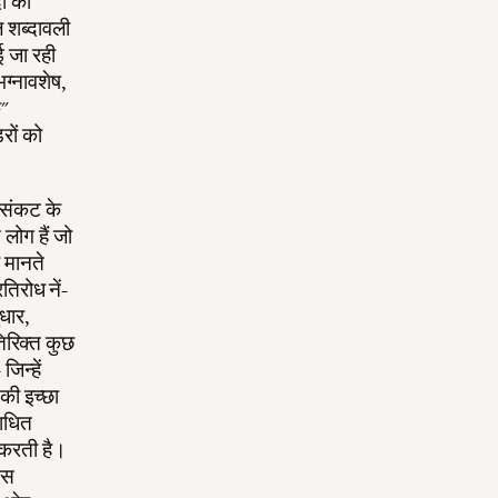
दी को
 शब्दावली
ई जा रही
भग्नावशेष,
क"
डरों को
य संकट के
लोग हैं जो
र मानते
िरोध नें-
ुधार,
िरिक्त कुछ
िन्हें
नकी इच्छा
बाधित
 करती है।
उस